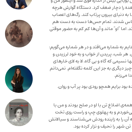
بویایی بیش از اندازه قوی شد و اینطور من و
 معده را دچار ضعف کرد. دستگاه گوارش هرچه
ها به دنیای بیرون پرتاب کند. رگ‌های اعصاب
دن حساس شدند. تمام حس‌ها دست به دست هم
. اما “او” ماند و آن‌ها کم کم به حضور موقتی
یم به شماره می‌افتد و در هر شماره می‌گویم:
هر شب، پریدن از خواب و به خود لرزیدن و
نسیمی که گاه و بی گاه، لا به لای خارهای
 دیگری به جز این کلمه نگفته‌ام. نمی‌دانم
ا می‌زنم.
بود برایم همچو رودی بود پر آب و روان.
 همه‌ی اضلاع تن با او در صلح بودند و من با
 می‌خوردم و به پهلوی چپ و راست روی تخت
 آن را به زاینده رودش می‌شناسند و سیالانش
 شهر را نحیف و نزار کرده بود.