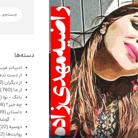
دسته‌ها
ادبیات غرب
از دست نده
از دیگران
(253)
از ما
(760)
بانگ – نوا
(357)
چه خبر؟
(1,086)
داستان
(389)
گوشه
دوسیه
(22)
روایت‌ها
(62)