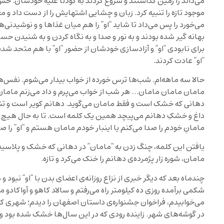
می‌داند را زمین گذاشتند و شروع کردند به کودتا علیه خودشان. حس 
موجود تازه را تنبیه کرد. زبان و چشایی اشتهایش را از دست داد و
می‌خورد را پس می‌داد تا شاید “او” را هم میان غذاها و و نوشیدنی‌
بهانه گیر شده بودند و به نور و صدا و به نگاه کردن و به شنی
برای نابودی “او” و آزادسازی خودشان از حضور “او” با هم متحد شدند
“او” عادت کردند.
حالا سه ماهه‌ام. شب‌ها ترس خورده از خواب بیدار می‌شوم. نفس‌ها
مامان مامان مامان… هر شب از خواب می‌پرم و داد می‌زنم مامان. 
دهانی که خشک است و فقط مامان می‌گوید. دهانم کویر است و تنها 
داغ و خشکِ دهانم می‌پیچد همین یک کلمه است. تا به حال هیچ چیز
مامانِ خودم را صدا می‌کنم یا اینبار خودم مامان هستم و “او” را صد
یافتن این کلمه، چنگ زدن به “مامان” در دهانی که خشک و پلاسیده 
مامان، شوره زار پژمرده‌ی دهانم را خنک می‌کرد و تازه.
چندماه بعد که دیگر خبری از نزاع روزانه‌ی اعضای بدن با “او” نبود و
شکمی برآمده روزی ده کیلومتر راه می‌رفتم و سالاد کاهو و آواکادو
می‌خوابیدم، فراخوان جشنواره‌ی داستان اصفهان را دیدم؛ شهری که
در گوشه‌های شهر. زاینده رودی که در این سال‌ها خشک شده بود و تن