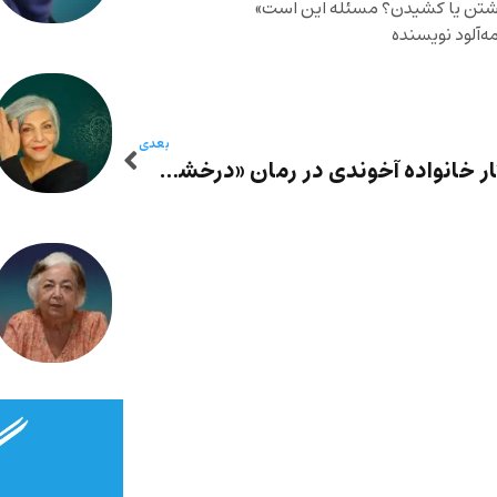
وشتن یا کشیدن؟ مسئله این است»
‌آلود نویسنده
بعدی
ساختار خانواده آخوندی در رمان «درخشش چشمان کف دستم» – قبادآذرآیین: راوی این رمان یک شورشی است