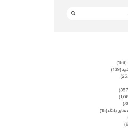
(156)
ید
(139)
 های بانگ
(15)