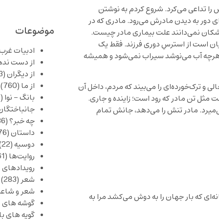
 را تداعی می‌کرد. شروع کردم به نوشتن
ستان، پسری از قاره‌ای دور به دیدن مادرش می‌رود. مادری که در
موضوعات
پزشکان نمی‌دانند علت بیماری مادر چیست.
ن است از استرسِ دوری فرزند. فقط یک
ادبیات غرب
د هرچه آب می‌نوشد سیراب نمی‌شود و همیشه
از دست نده
از دیگران
(253)
از ما
(760)
و ترک‌خورده‌ای را می‌بیند که مردم، داخل آن
بانگ – نوا
(357)
ست مثل تن مادر که رود است؛ زاینده و جاری.
جانباختگان
‌میرد. مادر تنش را می‌دهد، جانش تمام
چه خبر؟
(1,086)
داستان
(376)
دوسیه
(22)
روایت‌ها
(61)
رویدادهای 
شعر
(283)
شعر و شاعر
ای که بار جهان را به دوش می‌کشد مرا به
گوشه های ب
گویه های ب