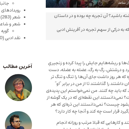
از ساعد
جانبا
رویدادهای 
ته باشید؟ آن تجربه چه بوده و در داستان
شعر
(283)
شعر و شاعر
ه به درکی از سهم تجربه در آفرینش ادبی
گویه 
نقد ادبی
(430)
‌ها و ریشه‌هایم جایش را پیدا کرده و زنجیریِ
آخرین مطالب
د و درشتش، رگ به رگ، عضله به عضله، دست
ه که هر روز داشت جای آن‌ها را تنگ و تنگ تر
داشتند را گذاشتند تا از من در برابر “او”
که باید چه کنند. من نمی‌خواستم این پدیده‌ی
؟ نمی‌دانستند این نقطه‌ای که در یک گوشه از
ی‌شود چیست؟ نمی‌دانستند این ذره‌ای که هر
رد قرار است چه کند و آنجا چه کار دارد؟
 کارهایی که قبلا مرتب و روزانه انجام