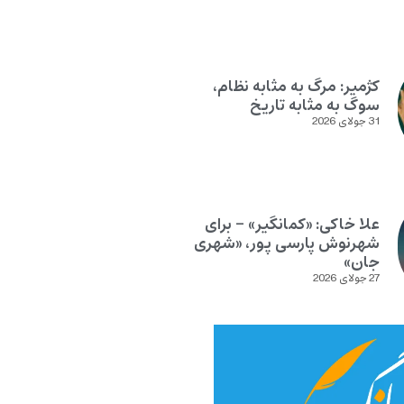
کژمیر: مرگ به مثابه نظام،
سوگ به مثابه تاریخ
31 جولای 2026
علا خاکی: «کمانگیر» – برای
شهرنوش پارسی پور، «شهری
جان»
27 جولای 2026