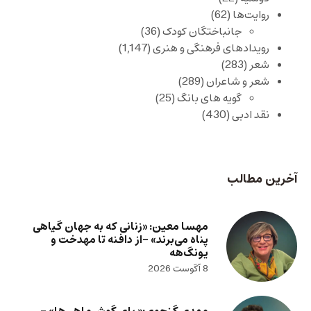
روایت‌ها
(62)
جانباختگان کودک
(36)
رویدادهای فرهنگی و هنری
(1,147)
شعر
(283)
شعر و شاعران
(289)
گویه های بانگ
(25)
نقد ادبی
(430)
آخرین مطالب
مهسا معین: «زنانی که به جهان گیاهی
پناه می‌برند» -از دافنه تا مهدخت و
یونگ‌هه
8 آگوست 2026