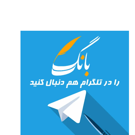
جان»
27 جولای
2026