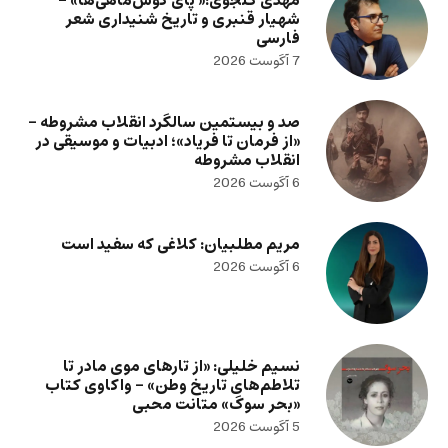
مهدی گنجوی:« پای گوش‌ماهی‌ها» –
شهیار قنبری و تاریخ شنیداری شعر
فارسی
7 آگوست 2026
صد و بیستمین سالگرد انقلاب مشروطه –
«از فرمان تا فریاد»؛ ادبیات و موسیقی در
انقلاب مشروطه
6 آگوست 2026
مریم مطلبیان: کلاغی که سفید است
6 آگوست 2026
نسیم خلیلی: «از تارهای موی مادر تا
تلاطم‌های تاریخ وطن» – واکاوی کتاب
«بحر سوگ» متانت محبی
5 آگوست 2026