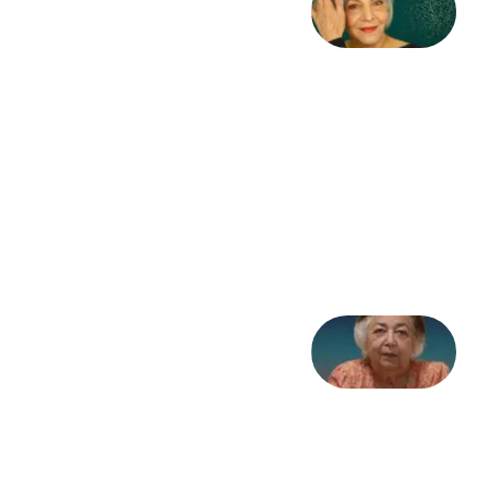
کژمیر:
مرگ
به
مثابه
نظام،
سوگ
به
مثابه
تاریخ
31
جولای
2026
علا خاکی:
«کمانگیر»
– برای
شهرنوش
پارسی
پور،
«شهری