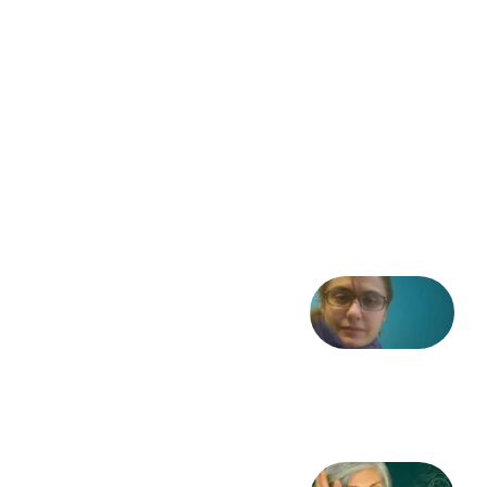
مشروطه
– «از
فرمان تا
فریاد»؛
ادبیات و
موسیقی
در انقلاب
مشروطه
6 آگوست
2026
شعری
از آزاده
طاهایی
3 آگوست
2026