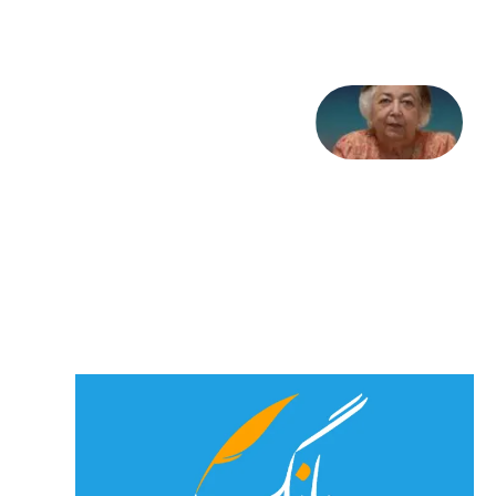
2026
علا خاکی:
«کمانگیر»
– برای
شهرنوش
پارسی
پور،
«شهری
جان»
27 جولای
2026