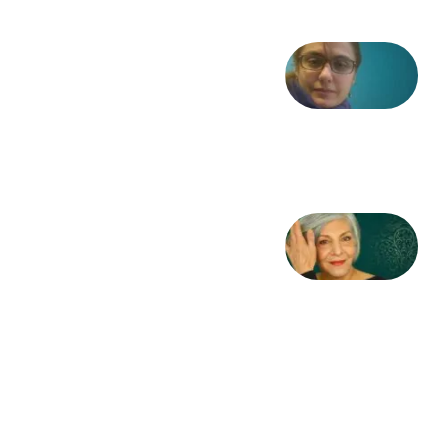
شعری
از آزاده
طاهایی
3 آگوست
2026
کژمیر:
مرگ
به
مثابه
نظام،
سوگ
به
مثابه
تاریخ
31
جولای