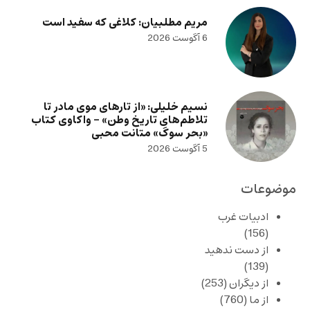
مریم مطلبیان: کلاغی که سفید است
6 آگوست 2026
نسیم خلیلی: «از تارهای موی مادر تا
تلاطم‌های تاریخ وطن» – واکاوی کتاب
«بحر سوگ» متانت محبی
5 آگوست 2026
موضوعات
ادبیات غرب
(156)
از دست ندهید
(139)
از دیگران
(253)
از ما
(760)