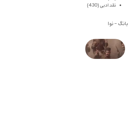
نقد ادبی
(430)
بانگ - نوا
صد و
بیستمین
سالگرد
انقلاب
مشروطه
– «از
فرمان تا
فریاد»؛
ادبیات و
موسیقی
در انقلاب
مشروطه
6 آگوست
2026