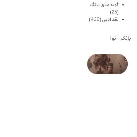
گویه های بانگ
(25)
نقد ادبی
(430)
بانگ - نوا
صد و
بیستمین
سالگرد
انقلاب
مشروطه
– «از
فرمان تا
فریاد»؛
ادبیات و
موسیقی
در انقلاب
مشروطه