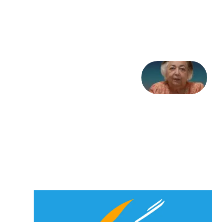
تاریخ
31
جولای
2026
علا خاکی:
«کمانگیر»
– برای
شهرنوش
پارسی
پور،
«شهری
جان»
27 جولای
2026