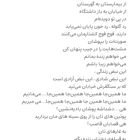
از بیمارستان به گورستان
از خیابان به باز داشتگاه
در پی تو دویده‌ام
رد گلوله ، رد خون پایان نمی‌یابد
دارند. فوج فوج کشتارمان می‌کنند
صورت‌ات را بپوشان
مشت‌هایت را در جیب پنهان کن
می خواهم زنده بمانم
می‌خواهم زیبا باشم
این نبض زندگی ،
این نبض شادی ، این نبض آزادی است
که بر سنگفرش خیابان می‌تپد
ما همین‌جا همین‌جا همین‌جا همین‌جا….می‌مانیم
ما همین‌جا همین جا همین‌جا همین‌جا…می میریم
هی …دشداشه پوشان بادیه‌نشین !
پوتین‌ های تان را از روی سینه‌ های مان بردارید
هی قصابان قاصب !
به غارهای تان
به قبیله‌ی دختران زنده بگور