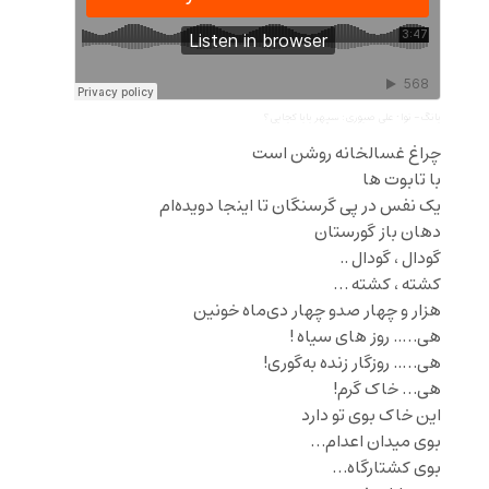
بانگ- نوا
·
علی صبوری: سپهر بابا کجایی؟
چراغ غسالخانه روشن است
با تابوت ها
یک نفس در پی گرسنگان تا اینجا دویده‌ام
دهان باز گورستان
گود‌ال ، گودال ..
کشته ، کشته …
هزار و چهار صدو چهار دی‌ماه خونین
هی….. روز های سیاه !
هی….. روزگار زنده به‌گوری!
هی… خاک گرم!
این خاک بوی تو دارد
بوی میدان اعدام…
بوی کشتارگاه…