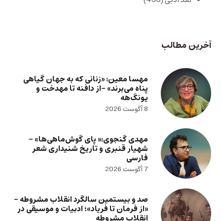
نقد ادبی
(430)
آخرین مطالب
مهسا معین: «زنانی که به جهان گیاهی
پناه می‌برند» -از دافنه تا مهدخت و
یونگ‌هه
8 آگوست 2026
مهدی گنجوی:« پای گوش‌ماهی‌ها» –
شهیار قنبری و تاریخ شنیداری شعر
فارسی
7 آگوست 2026
صد و بیستمین سالگرد انقلاب مشروطه –
«از فرمان تا فریاد»؛ ادبیات و موسیقی در
انقلاب مشروطه