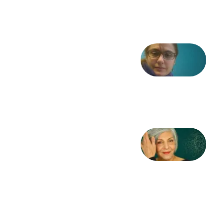
6 آگوست
2026
شعری
از آزاده
طاهایی
3 آگوست
2026
کژمیر:
مرگ
به
مثابه
نظام،
سوگ
به
مثابه