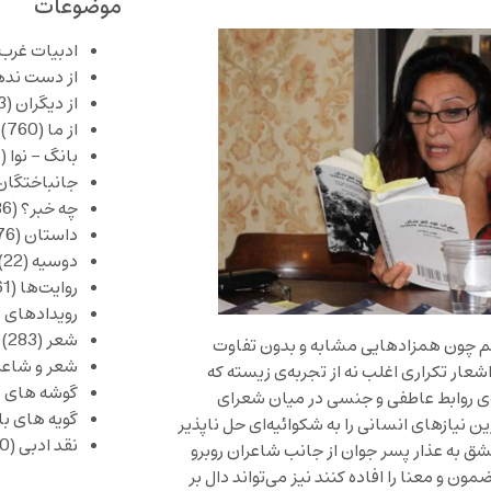
موضوعات
ادبیات غرب
از دست نده
از دیگران
(253)
از ما
(760)
بانگ – نوا
(357)
جانباختگان
چه خبر؟
(1,086)
داستان
(376)
دوسیه
(22)
روایت‌ها
(61)
رویدادهای 
شعر
(283)
 هم چون همزادهایی مشابه و بدون تفاوت
شعر و شاعر
اشعار تکراری اغلب نه از تجربه‌ی زیسته که
گوشه های ب
‌ی روابط عاطفی و جنسی در میان شعرای
گویه های ب
ن نیازهای انسانی را به شکوائیه‌ای حل ناپذیر
نقد ادبی
(430)
ق به عذار پسر جوان از جانب شاعران روبرو
ن و معنا را افاده کنند نیز می‌تواند دال بر