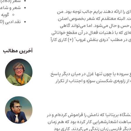
شعر
(283)
شعر و شاعر
 را ارائه دهند برایم جالب توجه بود. من
گویه 
ست. البته معتقدم که شعر بخصوص اصلن
نقد ادبی
(430)
 حس و حال می‌شود. اما می‌تواند گاهی
ه‌ای که با ذهنیات فعال در آن مقطع خوانائی
ی
در مطلب “دره‌ی بنفش غروب”
(+)
کاری کارآ
آخرین مطالب
سروده یا چون تنها غزل در میان دیگر پاسخ
 از زاویه‌ی شکستن سوژه و اجتناب از تکرار
نشگاه بریتانیا که نامش را فراموش کرده‌ام و در
 شباهت اشعارشعرایی کار کرده بود که هم زمان
گر فارسی زبان زندگی می‌کردند. کاری بود