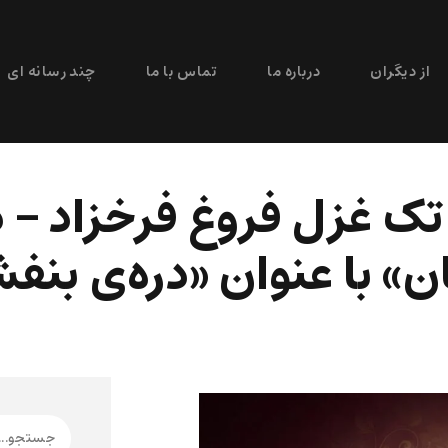
از دیگران
درباره ما
تماس با ما
چند رسانه ای
تک غزل فروغ فرخزاد – د
» با عنوان «دره‌ی بن