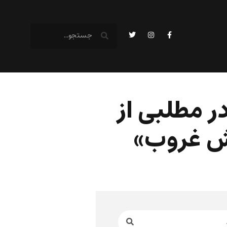
ر مطلبی از
فش غروب»