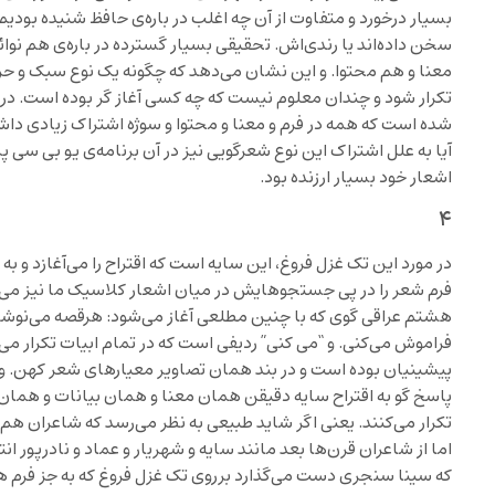
بسیار درخورد و متفاوت از آن چه اغلب در باره‌ی حافظ شنیده بودیم ک
سخن داده‌اند یا رندی‌اش. تحقیقی بسیار گسترده در باره‌ی هم نوائ
معنا و هم محتوا. و این نشان می‌دهد که چگونه یک نوع سبک و حرف
تکرار شود و چندان معلوم نیست که چه کسی آغاز گر بوده است. در 
شده است که همه در فرم و معنا و محتوا و سوژه اشتراک زیادی داشته
آیا به علل اشتراک این نوع شعرگویی نیز در آن برنامه‌ی یو بی سی پ
اشعار خود بسیار ارزنده بود.
۴
در مورد این تک غزل فروغ، این سایه است که اقتراح را می‌آغازد و ب
فرم شعر را در پی جستجوهایش در میان اشعار کلاسیک ما نیز می‌ی
هشتم عراقی گوی که با چنین مطلعی آغاز می‌شود: هرقصه می‌نوشی
فراموش می‌کنی. و “می کنی” ردیفی است که در تمام ابیات تکرار می
پیشینیان بوده است و در بند همان تصاویر معیارهای شعر کهن. 
پاسخ گو به اقتراح سایه دقیقن همان معنا و همان بیانات و هم
تکرار می‌کنند. یعنی اگر شاید طبیعی به نظر می‌رسد که شاعران 
اما از شاعران قرن‌ها بعد مانند سایه و شهریار و عماد و نادرپور 
که سینا سنجری دست می‌گذارد برروی تک غزل فروغ که به جز فرم همه