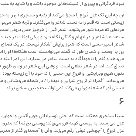
نبود فردگرائی و پیروی از کلیشه‌های موجود باشد و یا شاید به ع
آن چه این تک غزل فروغ را مجزا می‌کند از بقیه و سنجری آن را به
زیستی است که قلم را به دست شاعر وا می‌گذارد. وگرنه شعر می‌ت
مرده‌ای که مرده شور می‌شوید. شعر قبل از هرچیز حس درونی است. ح
ساعت‌ها شاعر را در ابهام و گنگی نگاه دارد و برخی اوقات در چند 
شاعر اسیر حسی است که هنوز برایش آشکار نیست. در یک فضای سا
روز با اوست. و همان طور که گفتم می‌توانسته است هفته‌ها او را اس
می‌دهد و قلم را ناخودآگاه به دست شاعر می‌سپارد. این امر البته در
صدق کند. اما در شعر قطعی است. و وقتی این شعر در زمان ظهو
بدون هیچ ویرایشی. و فروغ این حسی را که خود با آن زیسته بوده
می‌رساند. “گمراه تر از روح شرابی و دیده را / در شعله می‌نشانی و
مستی آور که شعله ورش می‌کند نمی‌توانست چنین سخن براند.
۶
سینا سنجری معتقد است که “حتی نوسرایانی چون آتشی و اخوان، یا 
غزل می‌رسند، به پوستی کهنه فرو می‌روند؛ پوستی نخ نما که مدرن بو
غزل فروغ را “جهشی کیفی” رقم می‌زند. و آن را “مصداق گذار از مدرنیت