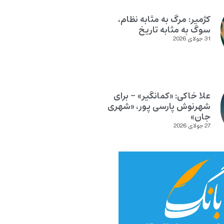
کژمیر: مرگ به مثابه نظام،
سوگ به مثابه تاریخ
31 جولای 2026
علا خاکی: «کمانگیر» – برای
شهرنوش پارسی پور، «شهری
جان»
27 جولای 2026