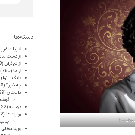
دسته‌ها
ادبیات غرب
از دست نده
از دیگران
(253)
از ما
(760)
بانگ – نوا
(357)
چه خبر؟
(1,086)
داستان
(389)
گوشه
دوسیه
(22)
روایت‌ها
(62)
ویکی پدیا
جانبا
رویدادهای 