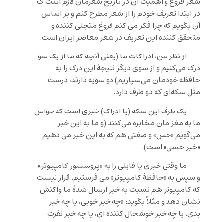
شعر فروغ و اهمیت آن در تاریخ شعرمان لازم است ک
در ابتدا تعریف خودم را از شعر مطرح کنم و بر اساس
آن بگویم که چرا فکر می کنم فروغ متجلی کننده و
متحقق کننده این تعریف در شعر معاصر ایران است.
از نظر من، ادراکات ما (یعنی آنچه که ما از یک سو
درک می‌کنیم و از سوی دیگر نتیجۀ این درک را به
حافظه خودمان می‌سپاریم) دو سویه دارند، درست
مثل سکه‌ای که دو طرف دارد.
یک طرف این سکه (یا ادراک) خبری است که حواس
ما به مغز مان مخابره می‌کنند (و ما به این خبر
می‌گویم «حس» و صفتی هم که به این خبر می دهیم
«خبر حسی» است).
ما وقتی خبری یا فایلی را به «پروسسور کامپیوتر»
و سپس به «حافظۀ کامپیوتر» می فرستیم، قرار نیست
که کامپیوتر هم نسبت به خبر ارسال شدۀ ما واکنش
نشان دهد و مثلاً بگوید: «چه خبر خوبی، یا چه خبر
بدی، یا چه خبر خوشحال کننده ای، یا چه خبر نفرت