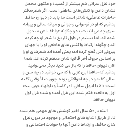
خود غزل سرائی هم بیشتر از قصیده و مثنوی محمل
نشان دادن واکنش‌های عاطفی است. اگر شعر«دفتر
خاطرات عاطفی» شاعر است ما باید در دیوان حافظ
بدانیم که او در نوجوانی و جوانی و میانه سالی و پیرانه
سری چه می اندیشیده و چگونه عواطف اش متحول
شده اند. اما ببینیم در طول تاریخ با شعر او چه کرده
اند و چگونه ارتباط واکنش های عاطفی او را با جهان
بیرونی اش قطع کرده اند: یعنی آمده اند شعرهای او را
بر اساس حروف آخر قافیه شان منظم کرده اند. شما
الان دیوان حافظ را که باز می کنید دیگر نمی‌توانید
بدانید که حافظ این غزلی را که می خوانید در چه سن و
سالی گفته و در چه احوالاتی بوده. چون مثلاً وقتی گفته
است: «الا یا ایهل ساقی، ادر کاساً و ناولها» چون بیت
اول به «الف» ختم شده این غزل آمده و شده غزل اول
دیوان حافظ.
البته در ۵۰ سال اخیر کوشش های مهمی هم شده
تا، از طریق اشاره های احتمالی و موجود در درون غزل
های حافظ، و ارتباط دادن آنها با حوادث اجتماعی و