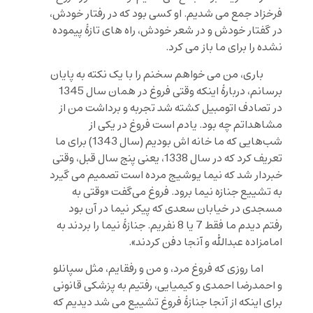
فرخزاد جمع می شدیم. او کسی بود که در رفتار خودش،
در گفتار خودش و در شعر خودش، راه های تازۀ پیموده
نشده را برای ما باز می کرد.
باری، من می خواهم سخنم را با یک نکته به پایان
برسانم، دربارۀ اینکه وقتی فروغ در همان سال 1345
در تصادف اتومبیل کشته شد تجربه و برداشت من از
مشاهداتم چه بود. یادم است فروغ در یکی از
شب‌هایی که ما خانه اش بودیم (سال 1343) برای ما
تعریف کرد که در سال 1338، یعنی پنج سال قبل، وقتی
خبردار شد که نیما یوشیج مرده است تصمیم می گیرد
به تشییع جنازه نیما برود. فروغ می‌گفت «وقتی به
مسجدی در خیابان سعدی که پیکر نیما در آن بود
رفتم دیدم ما فقط 7 یا 8 نفریم. جنازۀ نیما را بردند به
امامزاده عبدالله و آنجا دفن کردند».
اما روزی که فروغ مرد، و من و رفقایم، مثل سپانلو
و احمدرضا احمدی و کیمیایی، رفتیم به پزشکی قانونی
برای اینکه از آنجا جنازۀ فروغ تشییع می شد دیدیم که