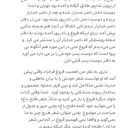
از پرویز شاپور طلاق گرفته و آمده بود تهران و ابتدا
دوست دختر ناصر خدایار شده و بعد از ناصر خدایار
بریده و دوست دختر نادر نادرپور شده بود. من در دفتر
ناصر خدایار دیدم اش. اتفاقاً در آنجا هم صحنه جالبی
پیش آمد، برای اینکه فروغ و نادرپور آمده بودند به دفتر
مجله روشنفکر که ناصر خدایار آن را منتشر می کرد. و
من می‌دیدم که فروغ حتی در این مورد هم آنگونه بی
پروا است که دوست پسر خودش را بر می دارد می آورد
به دفتر دوست پسر قبلی اش.
باری، به نظر من اهمیت فروغ فرخزاد وقتی پیش
آمد که او توانست شعر خودش را با بیان عاطفی و
حدیث نفس متکامل کند و بین فرم، محتوا، مضمون و
ساختار پیوند متشکلی را بوجود آورد. شما وقتی کتاب
«تولد دیگر» فروغ را باز می کنید و، مثلاً، شعر «فتح باغ»
را می خوانید خود کلمه «فتح باغ» یعنی عبور و عدول از
صراحت در موضوع. یعنی عنوان شعر هیچ چیز به ما
نمی‌گوید و واقعا نمی فهمیم فروغ در کجاس شعر
«باغ» را «فتح» کرده است. مگر اینکه برویم در