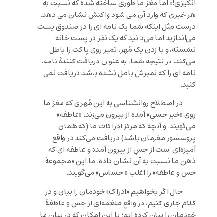
انگیزی!» اما مغز ما طوری ساخته شده که نسبت به
هر خبری که وارد آن می شود واکنش نشان می دهد.
درست مثل اینکه شما یک نامه ای را در صندوق پست
می‌اندازید اما می‌دانید که یک نفر در پست خانه
نشسته، و با زدن یک مُهر، تمبر روی پاکت را باطل
می‌کند. در نتیجه شما، به عنوان دریافت کنندۀ نامه،
نامه ای را که تمبرش باطل نشده باشد دریافت نمی
کنید.
در اصطلاح روانشناسی به این مُهری که مغز ما
روی «خبر حسیِ» آمده از بیرون می‌زند، «عاطفه»
می‌گویند. و آنچه که مرکز ادراکات ما (که همان
پروسسور مغزمان باشد) دریافت می‌کند در واقع
آمیزه‌ای است از حسِ از بیرون آمده و عاطفه ای که
ذهن ما نسبت به آن نشان داده. ما این «مجموعۀ
حس و عاطفه» را اغلب «احساس» می‌گویند.
حال اگر بخواهیم «ادراک» خودمان را بیان و در
کلام جاری کنیم، در واقع ملغمه‌ای از حس و عاطفۀ
خودمان را بیان کرده ایم؛ با این امکان که در بیان ما