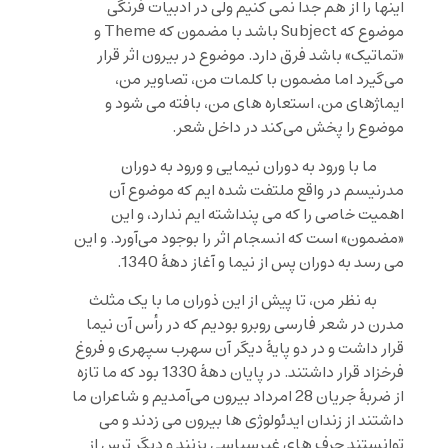
اینها را از هم جدا نمی کنیم ولی در ادبیات فرنگی
موضوع که Subject باشد با مضمون که Theme و
«تماتیک» باشد فرق دارد. موضوع در بیرون اثر قرار
می‌گیرد اما مضمون با کلمات من، تصاویر من،
ایماژهای من، استعاره های من، بافته می شود و
موضوع را پخش می‌کند در داخل شعر.
ما با ورود به دوران نیمایی و ورود به دوران
مدرنیسم در واقع ملتفت شده ایم که موضوع آن
اهمیت خاصی را که می پنداشته ایم ندارد، و این
«مضمون» است که انسجام اثر را بوجود می‌آورد. و این
می رسد به دوران پس از نیما و آغاز دهۀ 1340.
به نظر من، تا پیش از این ذوران ما با یک مثلث
مدرن در شعر فارسی روبرو بودیم که در رأس آن نیما
قرار داشت و در دو پایۀ دیگر آن سهرب سپهری و فروغ
فرخزاد قرار داشتند. در پایان دهۀ 1330 بود که ما تازه
از ضربۀ جریان 28 امرداد بیرون می‌آمدیم و شاعران ما
داشتند از زندان ایدئولوژی ها بیرون می زدند و می
توانستند حرف های غیرسیاسی بزنند و دیگر ترس از