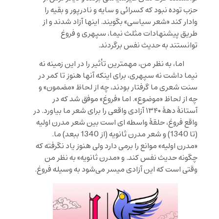
حزب توده نبود که کسرائی و سایه و نادرپور و بقیه را
وادار کند «شعر سیاسی» بگویند. اینها آزاد شدند و از
طریق پیشنهادات مثلث نیما، سپهری و فروغ
توانستند به حدیث نفس برگردند.
اما، به نظر من، مهمترین تأثیر را در این زمینه نه
نیما داشت نه سپهری، برای اینکه آنها هنوز تا کمر در
سنت شعری ما گرفتار بودند، چه از لحاظ «مضمون» و
چه از لحاظ «موضوع». اما «فروغ» موفق شد که در
آستانۀ دهۀ ۱۳۴۰ آزادی واقعی را برای شعر ما بیاورد. در
واقع فروغ، حلقۀ واسطه ای است بین شعر مدرن اولیه
(تا 1340) و شعر مدرن ثانویه (از 1340 ببعد) ما.
«مدرن اولیه» موانع را برمی دارد ولی هنوز یاد نگرفته که
چگونه حدیث نفس کند. و «مدرن ثانویه» به نظر من
وقتی است که این آزادی میسر می‌شود به وسیله فروغ.