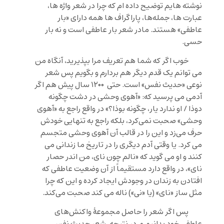
نوشته هایم توضیح داده ام که چرا در شعر واژه ها،
عبارت ها، جمله‌ها، پاراگراف ها همه دارای «بار
عاطفی» هستند. مادر شعر بار عاطفی است و نه بار
حسی.
خوب اگر که شما هم تعریف مرا بپذیرید، آنگاه من
می توانم یک قدم دیگر هم بردارم و بگویم پس شعر
نوعی «حدیث نفس» است. حتی ۱۲۰۰ سال پیش هم اگر
آدمی می پرسید که: «آهوی وحشی در دشت چگونه
دوذا / او ندارد یار، چگونه بوذا؟» در واقع راجع به «آهوی
وحشی» صحبت نمی‌کرد، بلکه راجع به تنهایی خودش
حرف می‌زد و این را در قالب آن آهوی وحشی متجسم
می کرد. یا وقتی آدم دیگری را در تاریخ ما زندانی می
کنند و او می گوید که «نالم چون نای، من اندر حصار
نای»، در واقع دارد مستقیماً از آن وضعیت عاطفی که
افتادن به زندان در وجودش ایجاد کرده و این که چرا
مثل ساز «نای» (یا «نی») ناله می کند صحبت می‌کند.
پس اگر شعر را حاصل مجموعۀ واکنش‌های