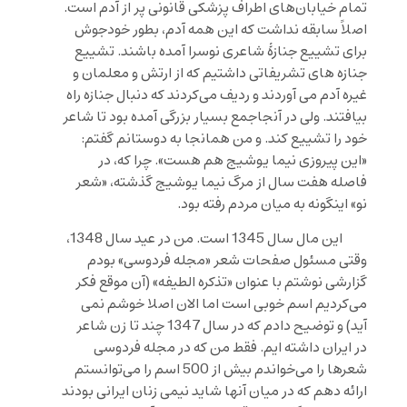
تمام خیابان‌های اطراف پزشکی قانونی پر از آدم است.
اصلاً سابقه نداشت که این همه آدم، بطور خودجوش
برای تشییع جنازۀ شاعری نوسرا آمده باشند. تشییع
جنازه های تشریفاتی داشتیم که از ارتش و معلمان و
غیره آدم می آوردند و ردیف می‌کردند که دنبال جنازه راه
بیافتند. ولی در آنجاجمع بسیار بزرگی آمده بود تا شاعر
خود را تشییع کند. و من همانجا به دوستانم گفتم:
«این پیروزی نیما یوشیج هم هست». چرا که، در
فاصله هفت سال از مرگ نیما یوشیج گذشته، «شعر
نو» اینگونه به میان مردم رفته بود.
این مال سال 1345 است. من در عید سال 1348،
وقتی مسئول صفحات شعر «مجله فردوسی» بودم
گزارشی نوشتم با عنوان «تذکره الطیفه» (آن موقع فکر
می‌کردیم اسم خوبی است اما الان اصلا خوشم نمی
آید) و توضیح دادم که در سال 1347 چند تا زن شاعر
در ایران داشته ایم. فقط من که در مجله فردوسی
شعرها را می‌خواندم بیش از 500 اسم را می‌توانستم
ارائه دهم که در میان آنها شاید نیمی زنان ایرانی بودند