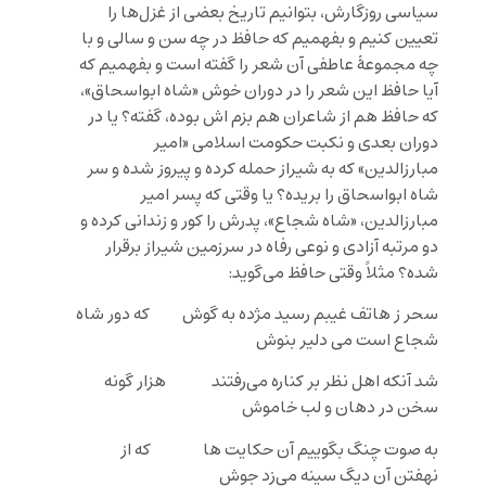
سیاسی روزگارش، بتوانیم تاریخ بعضی از غزل‌ها را
تعیین کنیم و بفهمیم که حافظ در چه سن و سالی و با
چه مجموعۀ عاطفی آن شعر را گفته است و بفهمیم که
آیا حافظ این شعر را در دوران خوش «شاه ابواسحاق»،
که حافظ هم از شاعران هم بزم اش بوده، گفته؟ یا در
دوران بعدی و نکبت حکومت اسلامی «امیر
مبارزالدین» که به شیراز حمله کرده و پیروز شده و سر
شاه ابواسحاق را بریده؟ یا وقتی که پسر امیر
مبارزالدین، «شاه شجاع»، پدرش را کور و زندانی کرده و
دو مرتبه آزادی و نوعی رفاه در سرزمین شیراز برقرار
شده؟ مثلاً وقتی حافظ می‌گوید:
سحر ز هاتف غیبم رسید مژده به گوش که دور شاه
شجاع است می دلیر بنوش
شد آنکه اهل نظر بر کناره می‌رفتند هزار گونه
سخن در دهان و لب خاموش
به صوت چنگ بگوییم آن حکایت ها که از
نهفتن آن دیگ سینه می‌زد جوش