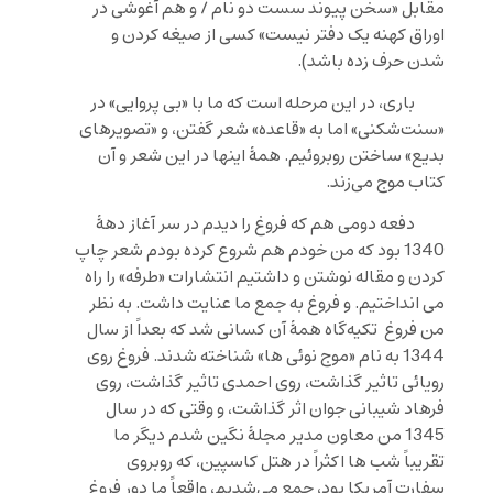
مقابل «سخن پیوند سست دو نام / و هم آغوشی در
اوراق کهنه یک دفتر نیست» کسی از صیغه کردن و
شدن حرف زده باشد).
باری، در این مرحله است که ما با «بی پروایی» در
«سنت‌شکنی» اما به «قاعده» شعر گفتن، و «تصویرهای
بدیع» ساختن روبروئیم. همۀ اینها در این شعر و آن
کتاب موج می‌زند.
دفعه دومی هم که فروغ را دیدم در سر آغاز دهۀ
1340 بود که من خودم هم شروع کرده بودم شعر چاپ
کردن و مقاله نوشتن و داشتیم انتشارات «طرفه» را راه
می انداختیم. و فروغ به جمع ما عنایت داشت. به نظر
من فروغ تکیه‌گاه همۀ آن کسانی شد که بعداً از سال
1344 به نام «موج نوئی ها» شناخته شدند. فروغ روی
رویائی تاثیر گذاشت، روی احمدی تاثیر گذاشت، روی
فرهاد شیبانی جوان اثر گذاشت، و وقتی که در سال
1345 من معاون مدیر مجلۀ نگین شدم دیگر ما
تقریباً شب ها اکثراً در هتل کاسپین، که روبروی
سفارت آمریکا بود، جمع می‌شدیم، واقعاً ما دور فروغ