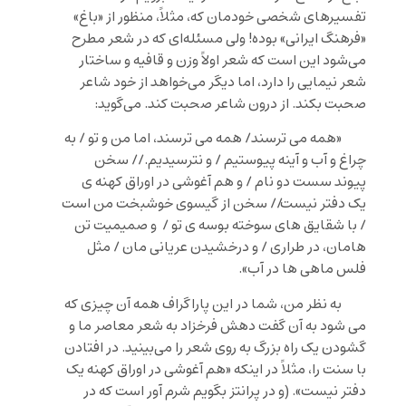
تفسیرهای شخصی خودمان که، مثلاً، منظور از «باغ»
«فرهنگ ایرانی» بوده! ولی مسئله‌ای که در شعر مطرح
می‌شود این است که شعر اولاً وزن و قافیه و ساختار
شعر نیمایی را دارد، اما دیگر می‌خواهد از خود شاعر
صحبت بکند. از درون شاعر صحبت کند. می‌گوید:
«همه می ترسند/ همه می ترسند، اما من و تو / به
چراغ و آب و آینه پیوستیم / و نترسیدیم. // سخن
پیوند سست دو نام / و هم آغوشی در اوراق کهنه ی
یک دفتر نیست// سخن از گیسوی خوشبخت من است
/ با شقایق های سوخته بوسه ی تو / و صمیمیت تن
هامان، در طراری / و درخشیدن عریانی مان / مثل
فلس ماهی ها در آب».
به نظر من، شما در این پاراگراف همه آن چیزی که
می شود به آن گفت دهش فرخزاد به شعر معاصر ما و
گشودن یک راه بزرگ به روی شعر را می‌بینید. در افتادن
با سنت را، مثلاً در اینکه «هم آغوشی در اوراق کهنه یک
دفتر نیست». (و در پرانتز بگویم شرم آور است که در