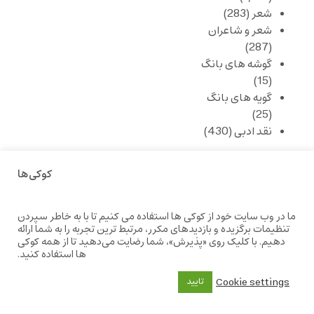
شعر
(283)
شعر و شاعران
(287)
گوشه های بانگ
(15)
گویه های بانگ
(25)
نقد ادبی
(430)
بانگ - نوا
کوکی‌ها
ما در وب سایت خود از کوکی ها استفاده می کنیم تا با به خاطر سپردن
تنظیمات برگزیده و بازدیدهای مکرر، مرتبط ترین تجربه را به شما ارائه
صد و
دهیم. با کلیک روی «پذیرش»، شما رضایت می‌دهید تا از همه کوکی
بیستمین
ها استفاده کنید.
سالگرد
انقلاب
Cookie settings
تایید
مشروطه
– «از