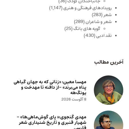
جانباختگان کودک
(36)
رویدادهای فرهنگی و هنری
(1,147)
شعر
(283)
شعر و شاعران
(289)
گویه های بانگ
(25)
نقد ادبی
(430)
آخرین مطالب
مهسا معین: «زنانی که به جهان گیاهی
پناه می‌برند» -از دافنه تا مهدخت و
یونگ‌هه
8 آگوست 2026
مهدی گنجوی:« پای گوش‌ماهی‌ها» –
شهیار قنبری و تاریخ شنیداری شعر
فارسی