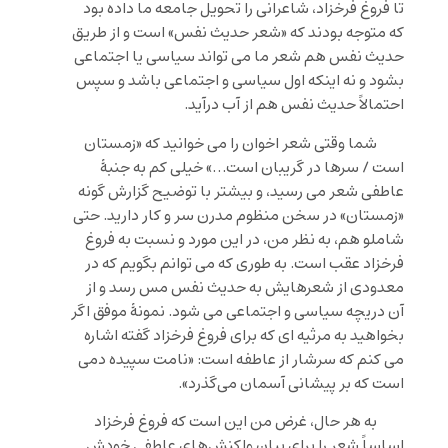
تا فروغ فرخزاد، شاعرانی را تحویل جامعه ما داده بود
که متوجه بودند که «شعر حدیث نفس» است و از طریق
حدیث نفس هم شعر ما می تواند سیاسی یا اجتماعی
بشود و نه اینکه اول سیاسی و اجتماعی باشد و سپس
احتمالاً حدیث نفس هم از آب درآید.
شما وقتی شعر اخوان را می خوانید که «زمستان
است / سرها در گریبان است…» خیلی کم به جنبۀ
عاطفی شعر می رسید، و بیشتر با توضیح گزارش گونه
«زمستان» در سخن منظوم مدرن سر و کار دارید. حتی
شاملو هم، به نظر من، در این مورد و نسبت به فروغ
فرخزاد عقب است. به طوری که می توانم بگویم که در
معدودی از شعرهایش به حدیث نفس مس رسد و از
آن دریچه سیاسی و اجتماعی می شود. نمونۀ موفق اگر
بخواهید به مرثیه ای که برای فروغ فرخزاد گفته اشاره
می کنم که سرشار از عاطفه است: «نامت سپیده دمی
است که بر پیشانی آسمان می‌گذرد».
به هر حال، غرض من این است که فروغ فرخزاد
اساساً شعر را برای بیان واکنش‌های عاطفی خودش