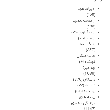
ادبیات غرب
(156)
از دست ندهید
(139)
از دیگران
(253)
از ما
(760)
بانگ – نوا
(357)
جانباختگان
کودک
(36)
چه خبر؟
(1,086)
داستان
(376)
دوسیه
(22)
روایت‌ها
(61)
رویدادهای
فرهنگی و هنری
(1,147)