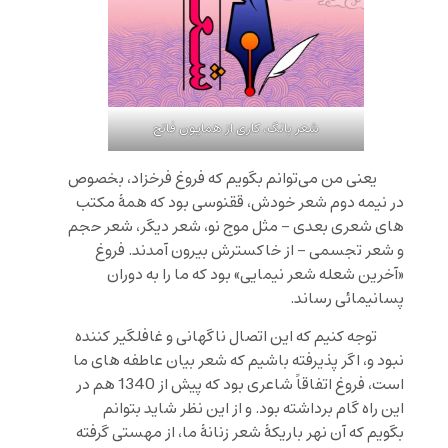
شعر بانگ، کاری از همایون فاتح
یعنی من می‌توانم بگویم که فروغ فرخزاد، بخصوص
در نیمه دوم شعر خودش، ققنوسی بود که همۀ مکتب
های شعری بعدی – مثل موج نو، شعر دیگر، شعر حجم
و شعر تجسمی – از خاکسترش بیرون آمدند. فروغ
«آخرین شعله شعر نیمایی» بود که ما را به دوران
پسانیمائی رساند.
توجه کنیم که این اتصال ناگهانی و غافلگیر کننده
نبود و، اگر پذیرفته باشیم که شعر بیان عاطفه های ما
است، فروغ اتفاقاً شاعری بود که پیش از 1340 هم در
این راه گام برداشته بود. و از این نظر شاید بتوانم
بگویم که آن نهر باریکۀ شعر زنانۀ ما، از مهستی گرفته