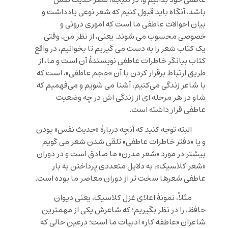
عاطفی خود بدانیم و، در نتیجه، شعر حدیث نفس
باشد، آنگاه باید قبول کنیم که شعر نوعی یادداشت و
بیان احوالات عاطفی ما است که اموری درونی و
خصوصی محسوب می شوند. یعنی، از نظر من، وقتی
یک کتاب شعر را به دست می گیریم تا بخوانیم، در واقع
کتاب بیانگر خاطرات عاطفی نویسندۀ آن است و ما، از
طریق ارتباط برقرار کردن با آن «حجم عاطفی»، است که
با شاعر زندگی می‌کنیم، آشنا می شویم و می‌فهمیم که
شاو در هر مرحله ای از زندگی اش در چه وضعیت
عاطفی قرار داشته است.
البته توجه کنید که آنچه دربارۀ «حدیث نفس» بودن
و یا «دفتر خاطرات عاطفی» تلقی شدن شعر می گویم
بیشتر در مورد «شعر مدرن» ما صادق است و در دوران
«شعر کلاسیک»، به دلایل متعددی پرداختن به بار
عاطفی شعرها سخت تر از دوران معاصر ما بوده است.
مثلاً، نمونۀ اعلای غزل کلاسیک، یعنی دیوان
حافظ، را در نظر بگیریم؛ که شاعرش یکی از مهمترین
شاعران «عاطفه کار» ادبیات ما است؛ درعین حالی که