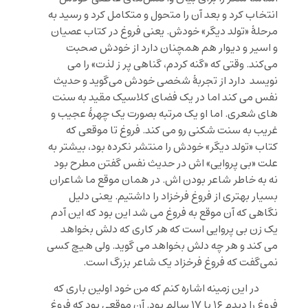
انتخاب کرد و بعد آن را متحول و متکامل کرد و رسید به
مرحلۀ «تولد دیگر» خودش. یعنی فروغ در کتاب عصیان
و اسیر و دیوار هم همچنان دارد از خودش صحبت
می‌کند. وقتی که «گنه کردم، گناهی پر ز لذت» را می
نویسد دارد از تجربۀ شخصی خودش می‌گوید و حدیث
نفس می کند اما در یک فضای کلاسیک مقید به سنت
های شعری. اما او یک مرتبه بصورت یک چهرۀ عجیب و
غریب به سنت شکنی رو می کند. فروغ تا موقعی که
کتاب «تولد دیگر» خودش را منتشر نکرده بود، بیشتر به
علت «بی پروایی» اش در حدیث نفس گفتن مطرح بود
نه به خاطر شاعر بودن اش. در همان موقع ما شاعران
بسیار بهتری از فروغ فرخزاد را داشتیم. یعنی دلیل
نگاهی که آن موقع به فروغ می شد این بود که این آدم
یک زن بی پروایی است که هر کاری که دلش بخواهد
می کند و هر چه دلش بخواهد می گوید. ولی هیچ کسی
نمی‌گفت که فروغ فرخزاد یک شاعر بزرگ است.
در این زمینه اشاره کنم که من خود اولین باری که
فروغ را دیدم ۱۶ یا ۱۷ سالم بود. آن موقعی بود که فروغ