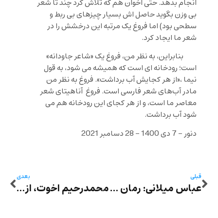
انجام بدهد. حتی اخوان هم که تلاش کرد چند تا شعر
بی وزن بگوید حاصل اش بسیار چیزهای بی ربط و
سطحی بود) اما فروغ یک مرتبه این درخشش را در
شعر ما ایجاد کرد.
بنابراین، به نظر من، فروغ یک «شاعر جاودانه»
است؛ رودخانه ای است که همیشه می شود، به قول
نیما ،«از هر کجایش آب برداشت». فروغ به نظر من
مادر آب‌های شعر فارسی است. فروغ آناهیتای شعر
معاصر ما است، و از هر کجای این رودخانه هم می
شود آب برداشت.
دنور – 7 دی 1400 – 28 دسامبر 2021
قبلی
بعدی
عباس میلانی: رمان «عیار» زکریا هاشمی یک اثر چند زبانی است برآمده از درهم‌تنیدگی قصه با تاریخ
محمدرحیم اخوت، از نویسندگان نزدیک به «جنگ اصفهان» درگذشت