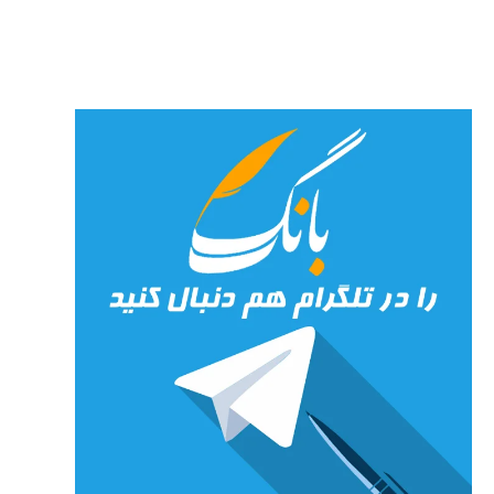
خداوند
23 جولای
2026