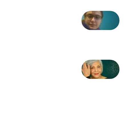
شعری
از آزاده
طاهایی
3 آگوست
2026
کژمیر:
مرگ
به
مثابه
نظام،
سوگ
به
مثابه
تاریخ
31
جولای