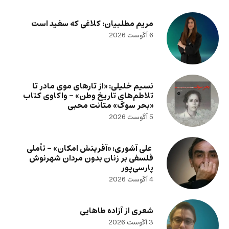
مریم مطلبیان: کلاغی که سفید است
6 آگوست 2026
نسیم خلیلی: «از تارهای موی مادر تا
تلاطم‌های تاریخ وطن» – واکاوی کتاب
«بحر سوگ» متانت محبی
5 آگوست 2026
علی آشوری: «آفرینش امکان» – تأملی
فلسفی بر زنان بدون مردان شهرنوش
پارسی‌پور
4 آگوست 2026
شعری از آزاده طاهایی
3 آگوست 2026