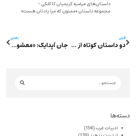
داستان‌های مرضیه کریمیان کاکلکی –
مجموعه داستان «ممنون که مرا یادتان هست»
قبلی
بعدی
دو داستان کوتاه از مارتین بریل به ترجمه فروغ تمیمی
جان آپدایک: «معشوق‌ات هم‌الان زنگ زد» به ترجمه میترا داوودی
دسته‌ها
ادبیات غرب
(156)
از دست ندهید
(139)