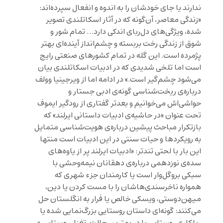
ندارند یا جای خودشان را به اندوه و انفعال سپرده‌اند:
«زندگی معاصر، آن‌گونه که در آثار اسکاتلندی تصویر
شده، ویژگی‌های دل‌ربای اندکی دارد… تمام شور و
شوق از زندگی رخت بربسته و چشم‌انداز آینده‌ای بهتر
پژمرده است. این گله در تمام کشورهای صنعتی رایج
است اما تلخی شدیدی که در ادبیات اسکاتلندی بیان
می‌شود چشم‌گیر است.» در ادامه اما از ویرجینیا وولف
درباره‌ی ریخت‌شناسی گونه‌ی ادبی جستار و
حواشی‌اش می‌خوانیم و بعدتر گفتاری از رودگیر ایموف
تحت عنوان «در حاشیه‌ی ادبیات داستانی ایرلند» که
بازتکرار مباحث پیشین درباره‌ی هویت‌شناسی متمایل
به رویکردها و حیات سنتی در این ادبیات است منتها
این بار با لحتی تندتر: «ادبیات ایرلند پر از یاوه‌های
سده‌ی نوزدهمی درباره‌ی دهقانان نیمه‌وحشی با
سبکی بروگل‌وار است یا کارمندان جزء شهری که
همواره ناخرسندی‌هاشان را با مست کردن یا دین،
میهن‌دوستی، ویسکی خالص یا فرار به انگلستان حل
می‌کنند: گونه‌ای داستان روستایی بزرگ‌نمایی شده یا