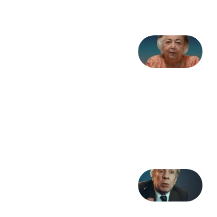
2026
علا خاکی:
«کمانگیر»
– برای
شهرنوش
پارسی
پور،
«شهری
جان»
27 جولای
2026
آوا و
نوا:
بورخس
و