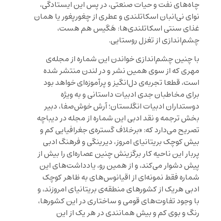
چاه‌های نفت و حیات صنعتی، در پس این ایستادگی،
نوای نی‌انبان اسکاتلندی و عطری از چغورپغور یا همان
غذای سنتی اسکاتلندی‌ها: هَگیس هم هست،
چشم‌اندازی از تغزل روستایی.
با چنین چشم‌اندازی خواندن این شماره از مجله‌ی
مهری که از سوی همین نشر و در لندن منتشر شده
است، قطعا تجربه‌ی دل‌انگیز و پرآموزه‌ای خواهد بود
برای مخاطبان جدی ادبیات داستانی و به ویژه
دوستداران ادبیات انگلستان؛ آرش خوش‌صفا، دبیر
بخش ترجمه و نقد ادبی این شماره از مجله در دیباچه
تصریح می‌دارد که: «برخلاف گستره‌ی جغرافیایی کم و
بیش کوچک بریتانیای امروز، دیرینگی و فرهنگ ادبی
پربار این ناحیه کار برگزینش چنین عصاره‌ای را بیش از
پیش دشوار می‌کند، و از همین رو، یادداشت‌های این
شماره فقط نمونه‌ای از اقیانوس‌های به ظاهر کوچک
ادبی هریک از کشورهای منطقه‌ی بریتانیای امروزند، و
با وجود تفاوت‌های قومی و ساختاری در این کشورها،
رنگ و بوی کم و بیش همانندی در هر یک از این