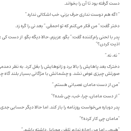
دست گرفته بود تا آن را بخواند.
” اگه هم دوست نداری حرف بزنی، خب اشکالی نداره.”
دختر گفت:” من فکر می‌کنم که تو احمقی.” بعد نی را گره زد.
پدر با لحنی رام‌کننده گفت:” بگو، عزیزم، حالا دیگه بگو. از دست 
اذیت کردن؟”
” نه، نه.”
دخترک بعد پاهایش را بالا برد و زانوهایش را بغل کرد. به نظر دمدم
صورتش چیزی عوض نشد. و چشمانش با مژگانی بسیار بلند گاه چ
“من از دست مامان عصبانی‌ هستم.”
” از دست مامان، چرا، خب، چی شده؟”
پدر دوباره می‌خواست روزنامه را باز کند. اما حالا دیگر حسابی جدی
“مامان چی کار کرده؟”
“هیچی، اما من اجازه ندارم تلفن موبایل داشته باشم.”