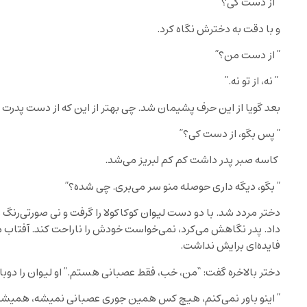
” از دست کی؟”
و با دقت به دخترش نگاه کرد.
” از دست من؟”
” نه، از تو نه.”
بعد گویا از این حرف پشیمان شد. چی بهتر از این که از دست پدرت
” پس بگو، از دست کی؟”
کاسه صبر پدر داشت کم کم لبریز می‌شد.
” بگو، دیگه داری حوصله منو سر می‌بری. چی شده؟”
دختر مردد شد. با دو دست لیوان کوکاکولا را گرفت و نی صورتی‌رنگ ر
داد. پدر نگاهش می‌کرد، نمی‌خواست خودش را ناراحت کند. آفتاب 
فایده‌ای برایش نداشت.
دختر بالاخره گفت: “من، خب، فقط عصبانی هستم.” او لیوان را دوبار
” اینو باور نمی‌کنم، هیچ کس همین جوری عصبانی نمیشه، همیشه یک د