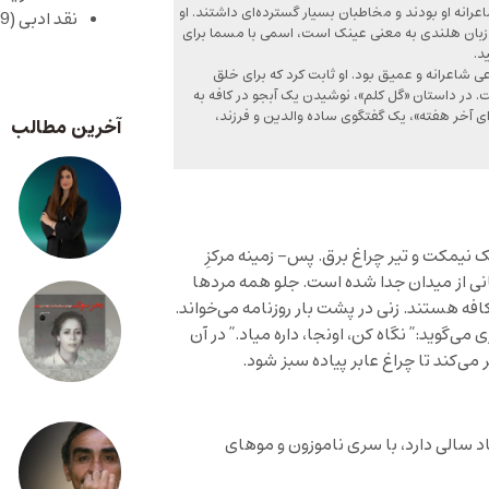
عرانه او بودند و مخاطبان بسیار گسترده‌ای داشتند. او
نقد ادبی
(429)
ر زبان هلندی به معنی عینک است، اسمی با مسما برای
د.
عی شاعرانه و عمیق بود. او ثابت کرد که برای خلق
. در داستان «گل کلم»، نوشیدن یک آبجو در کافه به
ای آخر هفته»، یک گفتگوی ساده والدین و فرزند،
آخرین مطالب
یک نیمکت و تیر چراغ برق. پس- زمینه‌ مرکزِ
بانی از میدان جدا شده است. جلو همه مردها
فه‌ هستند. زنی در پشت بار روزنامه می‌خواند.
می‌گوید:” نگاه کن، اونجا، داره میاد.” در آن
‌کند تا چراغ عابر پیاده سبز شود.
تاد سالی دارد، با سری ناموزون و موهای