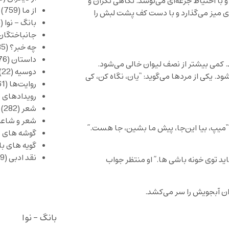
 با احتیاط جرعه‌ای می‌نوشد. نگاهی نگران و
از ما
(759)
روی میز می‌گذارد و با دست کف پشت لبش را
بانگ – نوا
(356)
جانباختگان
چه خبر؟
(1,085)
داستان
(376)
شد. کمی بیشتر از نصف لیوان خالی می‌شود.
دوسیه
(22)
ود. یکی از مردها می‌گوید: “یان، نگاه کن، کی
روایت‌ها
(61)
رویدادهای 
شعر
(282)
شعر و شاعر
د: “میپ، بیا این‌جا، پیش ما بشین، جا هست.”
گوشه های ب
گویه های ب
نقد ادبی
(429)
ید توی خونه باشی ها.” او منتظر جواب
وان آبجویش را سر می‌کشد.
بانگ - نوا