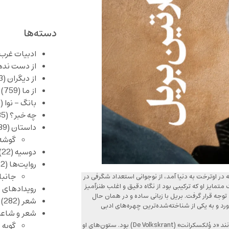
دسته‌ها
ادبیات غرب
از دست نده
از دیگران
(253)
از ما
(759)
بانگ – نوا
(356)
چه خبر؟
(1,085)
داستان
(389)
گوشه
دوسیه
(22)
روایت‌ها
(62)
جانبا
بود. او که در اوترخت به دنیا آمد، از نوجوانی استعداد شگرفی در
یز او که ترکیبی بود از نگاه دقیق و اغلب طنزآمیز
رویدادهای 
وجه قرار گرفت. بریل با زبانی ساده و در همان حال
شعر
(282)
رد و به یکی از شناخته‌شده‌ترین چهره‌های ادبی
شعر و شاعر
گویه 
علاوه بر شعر، بریل برای چندین دهه ستون‌نویس ثابت روزنامه‌های معتبری مانند «د وُلکسکرانت» (De Volkskrant) بود. ستون‌های او