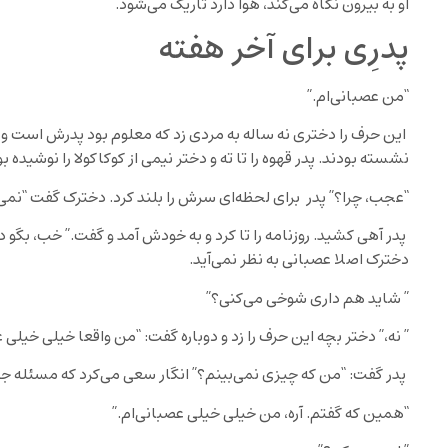
او به بیرون نگاه می‌کند، هوا دارد تاریک می‌شود.
پدرِی برای آخر هفته‌
“من عصبانی‌ام.”
این حرف را دختری نه ساله به مردی زد که معلوم بود پدرش است و دا
نشسته بودند. پدر قهوه‌ را تا ته و دختر نیمی از کوکاکولا را نوشیده بو
“عجب، چرا؟” پدر برای لحظه‌ای سرش را بلند کرد. دخترک گفت “نمی‌
پدر آهی کشید. روزنامه را تا کرد و به خودش آمد و گفت.” خب، بگو
دخترک اصلا عصبانی به نظر نمی‌آید.
” شاید هم داری شوخی می‌کنی؟”
” نه،” دختر بچه این حرف را زد و دوباره گفت: “من واقعا خیلی خیلی ع
پدر گفت: “من که چیزی نمی‌بینم؟” انگار سعی می‌کرد که مسئله ج
“همین که گفتم. آره، من خیلی خیلی عصبانی‌ام.”