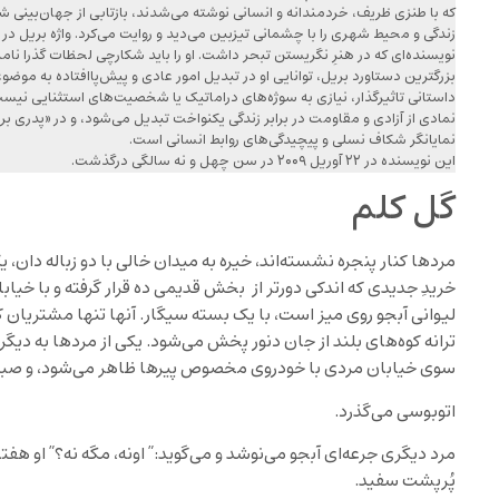
که با طنزی ظریف، خردمندانه و انسانی نوشته می‌شدند، بازتابی از جهان‌بینی شا
زندگی و محیط شهری را با چشمانی تیزبین می‌دید و روایت می‌کرد. واژه بریل د
نویسنده‌ای که در هنرِ نگریستن تبحر داشت. او را باید شکارچی لحظات گذرا نامی
بزرگترین دستاورد بریل، توانایی او در تبدیل امور عادی و پیش‌پاافتاده به موضو
داستانی تاثیرگذار، نیازی به سوژه‌های دراماتیک یا شخصیت‌های استثنایی نیست
نمادی از آزادی و مقاومت در برابر زندگی یکنواخت تبدیل می‌شود، و در «پدری بر
نمایانگر شکاف نسلی و پیچیدگی‌های روابط انسانی است.
این نویسنده در ۲۲ آوریل ۲۰۰۹ در سن چهل و نه سالگی درگذشت.
گل کلم
مردها کنار پنجره نشسته‌اند، خیره‌ به میدان خالی با دو زباله دان، 
خریدِ جدیدی که اندکی دورتر از بخش قدیمی ده قرار گرفته و با خیا
لیوانی آبجو روی میز است، با یک بسته سیگار. آنها تنها مشتریان کا
ترانه کوه‌های بلند از جان دنور پخش می‌شود. یکی از مردها به دیگری 
سوی خیابان مردی با خودروی مخصوص پیرها ظاهر می‌شود، و صبر می
اتوبوسی می‌گذرد.
مرد دیگری جرعه‌ای آبجو می‌نوشد و می‌گوید:” اونه، مگه نه؟” او هف
پُرپشت سفید.