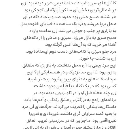
کانال‌های سرپوشیده محله قدیمی شهر دیده بود. زن
در شمالی‌ترین بخش آن ساکن آپارتمان کوچکی بود.
هر شنبه، صبح خیلی زود حدود صد و پنجاه دکه در آن‌
محل برپا می‌شد و نزدیک ساعت ده خیابانِ خلوت بدل
به بازاری پر جنب و جوش می‌شد. زن ساعت یازده
صبح سری به بازار می‌زد. سبزی و ماهی را از دکه‌های
آشنا می‌خرید که به آن‌ها انس گرفته بود.
مرد جلو میزی با کتاب‌های دست دوم ایستاده بود.
زن به شدت جا خورد.
این مرد ربطی به آن محل نداشت. به بازاری که متعلق
به زن بود. تا این حد نزدیک و در همسایگی او؟ این
مرد اصلا متعلق به دنیای بیرون نبود، بیشتر شبیه
کسی بود که در یک کتاب یا فیلمی وجود داشت.
زن چند هفته قبل او را در تلویزیون دیده بود. در
برنامه‌ای راجع به بزرگترین عشقِ زندگی، و آدم‌ها باید
داستان‌هایشان را تعریف می‌کردند. حرف‌های آن مرد
با بقیه قصه سرایان فرق داشت. غیرعادی و تقربیا
غیرواقعی بود. ماجرایی که در سرزمینی غریب اتفاق
افتاد و درباره عشق جنون آمیز و پرشور او به زنی ژاپنی