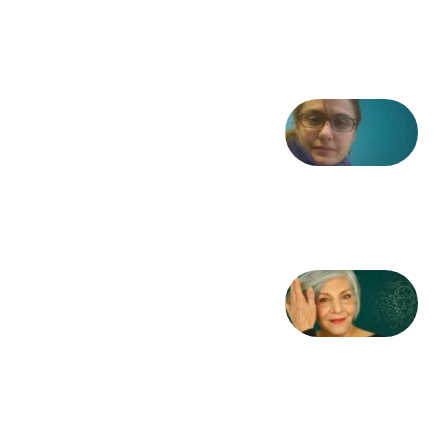
مشروطه
6 آگوست
2026
شعری
از آزاده
طاهایی
3 آگوست
2026
کژمیر:
مرگ
به
مثابه
نظام،
سوگ
به
مثابه