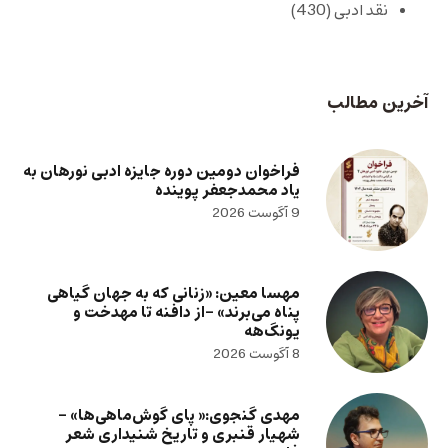
نقد ادبی
(430)
آخرین مطالب
فراخوان دومین دوره جایزه ادبی نورهان به
یاد محمدجعفر پوینده
9 آگوست 2026
مهسا معین: «زنانی که به جهان گیاهی
پناه می‌برند» -از دافنه تا مهدخت و
یونگ‌هه
8 آگوست 2026
مهدی گنجوی:« پای گوش‌ماهی‌ها» –
شهیار قنبری و تاریخ شنیداری شعر