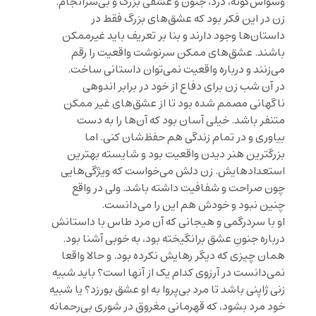
وسواس‌گونه، درد، جنون و عشقی بزرگ و بی‌سرانجام.
زن در این فکر بود که عشق‌های بزرگ فقط در
داستان‌ها وجود دارند و بنا بر تعریف باید غیرممکن
باشند. عشق‌های ممکن سرنوشت واقعیت را رقم
می‌زنند و درباره واقعیت نمی‌توان داستانی ساخت.
در آن شب زن برای دفاع از خود در برابر اندوهی
ناگهانی مصمم شده بود تا از عشق‌های غیر ممکن
متنفر باشد. خیلی آسان بود که آن‌ها را به دست
بیاوری و در تمام زندگی هم حفظ‌شان کنی. اما
بزرگترین هنر دیدن واقعیت بود و شایسته بهترین
استعدادهایش. زن دلش می‌خواست که ویژگی‌هایی
چون صراحت و شفافیت داشته باشد. ولی در واقع
چنین نبود و خودش هم این را می‌دانست.
او با سردرگمی و هیجانی که آن مرد طاس با داستانش
درباره جنونِ عشق برانگیخته بود، به خوبی آشنا بود.
همان چیزی که دیگر رهایش نکرده بود. و حالا واقعا
نمی‌دانست در آرزوی کدام یک از آنها است؟ باید شبیه
زنی ژاپنی باشد تا مرد بی‌پروا به او عشق بورزد؟ یا شبیه
خود مرد بشود، که قهرمانی مغروق در شوری بی‌رحمانه