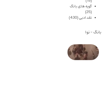
(15)
گویه های بانگ
(25)
نقد ادبی
(430)
بانگ - نوا
صد و
بیستمین
سالگرد
انقلاب
مشروطه
– «از
فرمان تا
فریاد»؛
ادبیات و
موسیقی
در انقلاب