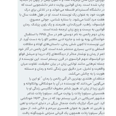
چاپ شده است. رمان قوانین روایت دختر دانشجویی است که
در دانشگاه آمستردام فلسفه می‌خواند و در تلاش برای درک
هویت خود به عنوان یک نویسنده است. او در طول هفت سال با
هفت مرد آشنا می‌شود. با ستاره شناس، جوانی مصروع،
فیلسوف، راهب، فیریک‌دان، هنرمند و یک راون پزشک. رمان
قوانین به بیست و پنج زبان ترجمه شده است.
رمان دوم پالمن به نام دوستی هم در سال ۱۹۹۵ با استقبال
خوانندگان روبه رو شد و جایزه ادبی معتبر اکو را به دست آورد. از
این نویسنده تا کنون شش رمان، داستان‌های کوتاه و مقالات
فسلفی و ادبی بسیاری منتشر شده است. کنیُ پالمن در آثار خود
اعم از رمان و نوشتار متاثر از دیدگاه‌های ژاک دریدا و میشل فوکو
دو فیلسوف مهم فرانسوی در قرن بیستم است. این نویسنده از
جمله تم‌هایی مانند توانایی زبان در بیان حقیقت، تفاوت میان
واقعیت و تخیل، مرز دقیق بین زندگی نامه و رمان و مسئله
هویت را به چالش می‌کشد.
منتقدان هلندی بهترین اثر کُنی پالمن را رمان ” تو این را
می‌گویی” می‌دانند که نویسنده در آن با موشکافی روانکاوانه و
نثری زیبا از زبان تد هیوز شاعر معروف انگلیسی زندگی او با
همسرش سیلویا پلات را روایت می‌کند. سیلویا پلات شاعر
مشهور امریکایی در قرن بیستم بود که در سال ۱۹۶۳ خودکشی
کرد. این مرگ تراژیک باعث جنجال بزرگی در دنیای ادبیات و لعن
و نفرین تد هیوز به عنوان همسری بیرحم و خائن شد. از سوی
دیگر سیلویا پلات همچون یک قربانی منزلتی شهیدگونه یافت.