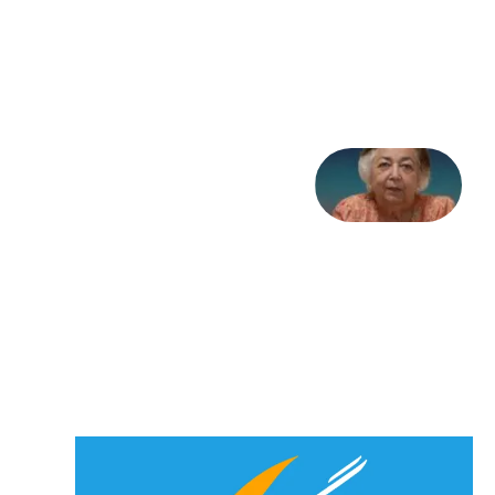
تاریخ
31
جولای
2026
علا خاکی:
«کمانگیر»
– برای
شهرنوش
پارسی
پور،
«شهری
جان»
27 جولای
2026