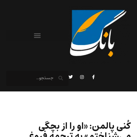
کُنی پالمن: «او را از بچگی
می‌شناختم» به ترجمه فروغ