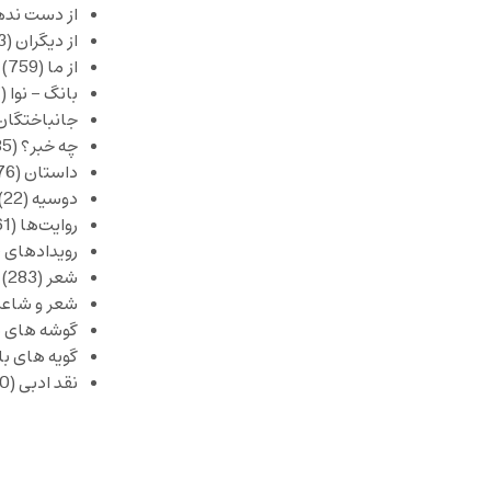
از دست نده
از دیگران
(253)
از ما
(759)
بانگ – نوا
(357)
جانباختگان
چه خبر؟
(1,085)
داستان
(376)
دوسیه
(22)
روایت‌ها
(61)
رویدادهای 
شعر
(283)
شعر و شاعر
گوشه های ب
گویه های ب
نقد ادبی
(430)