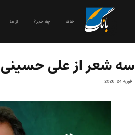
خانه
چه خبر؟
از ما
سه شعر از علی حسینی ب
فوریه 24, 2026