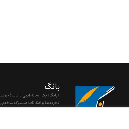
بانگ
«بانگ» یک رسانه ادبی و کاملاً خودب
تجربه‌ها و امکانات مشترک شخصی
baangnewsnet@gmail.com