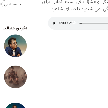
تگی و عشق باقی است؛ ندایی برای
نقد ادبی
(430)
ردگی. می شنوید با صدای شاعر:
آخرین مطالب