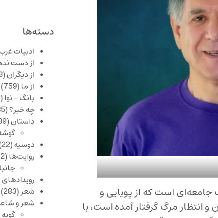
دسته‌ها
ادبیات غرب
از دست نده
از دیگران
(253)
از ما
(759)
بانگ – نوا
(357)
چه خبر؟
(1,085)
داستان
(389)
گوشه
دوسیه
(22)
روایت‌ها
(62)
جانبا
رویدادهای 
جامعه‌ای است که از پویایی و
شعر
(283)
شعر و شاعر
و انتظار مرگ گرفتار آمده است، با
گویه 