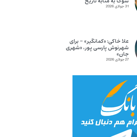
سوگ به مثابه تاریخ
31 جولای 2026
علا خاکی: «کمانگیر» – برای
شهرنوش پارسی پور، «شهری
جان»
27 جولای 2026