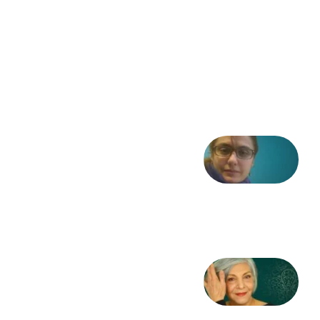
فریاد»؛
ادبیات و
موسیقی
در انقلاب
مشروطه
6 آگوست
2026
شعری
از آزاده
طاهایی
3 آگوست
2026
کژمیر:
مرگ
به