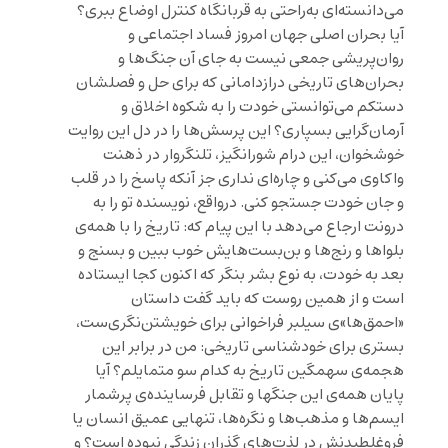
می‌دانسته‌ای به‌راحتی به قربانگاه کنترل اوضاع ببری؟
آیا بحران اصلی جهان امروز فساد اجتماعی و
روان‌پریشی جمعی نیست به جای آن جنگ‌ها و
بحران‌های تاریخی درازدامانی که برای حل و فصلشان
دستکم می‌توانستی خودت را به شکوه اخلاق و
آرمان‌گرایی بسپاری؟ این پرسش‌ها را در دل این روایت
خوشخوان، این درام شورانگیز، تلنگروار در ذهنت
واکاوی می‌کنی و چاره‌ای نداری جز آنکه پاسخ را در قلب
و جان خودت جستجو ‌کنی. درواقع، نویسنده تو را به
درونت ارجاع می‌دهد با این پیام که: تاریخ را با همه‌ی
بلواها و رنج‌ها و بن‌بست‌هایش خوب ببین و بسنج و
بعد به خودت، به نوع بشر بنگر که اکنون کجا ایستاده‌
است و از همین روست که باید گفت داستان
«احمق‌ها»‌ی سیلبر فراخوانی برای خویشتن‌نگری‌ست،
بستری برای خودشناسی تاریخی: من در برابر این
هجمه‌ی سهمگین تاریخ به کدام سو متمایلم؟ آیا
پایان همه‌ی این جنگها و تقابل فرساینده‌ی پرشمار
ایسم‌ها و مذهب‌ها و نگره‌ها، تنهایی عمیق انسان یا
فروغلطیدنش در لذت‌های گذران زندگی نبوده است؟ و