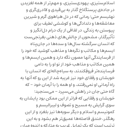
اسلام‌ستیزی، یهودی‌ستیزی، و مهم‌تر از همه لغزیدن
در جاده‌ی پرسنگلاخ گذار به بی‌قیدی و لاادری‌گری و
نهلیسم حتی؛ رمانی که در دل هیاهوی گرم و شیرین
معاشقه‌ها و دلدادگی‌ها و کوششی لطیف برای
پیوستن به زندگی، در لفافی از یک درام دل‌انگیز و
تأثیرگذار، مشحون از چالش‌های ذهنی بغرنجی‌ست
که انسان سرگشته سال‌ها و سده‌ها در جان‌پناه
ایسم‌ها و مکاتب و نگره‌ها و مذاهب کوشید که خود را
از فرسایندگی آنها مصون نگه دارد و همین ایسم‌ها و
همین مکاتب و مذاهب خود از نو او را به دامی
فرساینده‌تر فروفِکندند، به سیاه‌چاله‌ای که انسان با
خویشان و رفقای خود نیز غریبه شد از این رو که آنها به
راه آرمانی او نمی‌رفتند، و او همه را با آرمان خود – که
گاه حتی جان در راهش می‌سپرد – می‌سنجید؛
خویشان و رفقایی که فراتر از این ممکن بود پایشان به
سوی گرایش به مسیح و تصوف و لیبرالیسم و
کمونیسم و اسلام و دیگر سویه‌ها نیز بلغزد و از این
رهگذر، خندق فاصله‌ها عمیق‌تر هم بشود و به این
ترتیب است که یک تمایل غریب به متارکه و اندوه میان