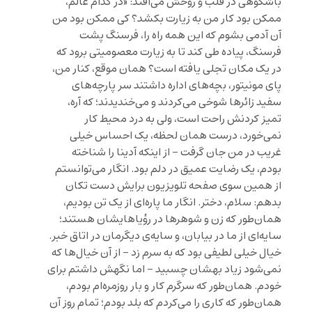
باشکوهی در قلب و روحش می‌افتد: «در کدام عالم،
ممکن بود کار من به زیارت بکشد؟ کی ممکن بود من
آن آدمی بشوم که این همه راه را، فرسنگ پشت
فرسنگ، پیاده طی کند تا به زیارت معصومیتی برود که
در یک مکان تجلی یافته است؟ همان موقع، کنار من،
پای مونیتور، بچه‌های اداره داشتند سر پارچه‌های
سفید زائرها شوخی می‌کردند و می‌خندیدند؛ که آره،
تمیز کردنش راحت است، ولی به درد محیط کار
نمی‌خورد، درست همان لحظه، یک احساس خیلی
غریب در من جان گرفت – از اینکه آدینا را شناخته
بودم، یک رضایت عمیق در دلم بود. انگار می‌توانستم
از همین سوی صفحه تلویزیون برایش دست تکان
بدهم: سلام، دختر. انگار ما پاره‌ای از یک تن بودیم،
همان‌طور که زن و شوهرها در رؤیاهایشان هستند؛
سایه‌ای از ما در بیابان، و سایه‌ی دیگرمان در اتاق خبر.
خیال خیلی لطیفی بود که به سرم زد – از آن خیال‌ها که
نمی‌شود زیاد بهشان چسبید – اما نگهش داشتم برای
خودم. همان‌طور که سرگرم کار و بار روزمره‌ام بودم،
همان‌طور که کاری را می‌کردم که بلد بودم؛ تمام روز آن