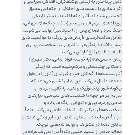
دلیل پرداختن به زندگی روشنفکران، فعالان سیاسی و
افراد عادی با دغدغه‌های اخلاقی و اجتماعی عمیق،
تحسین شده‌اند. آثار او که اغلب در بستر تاریخی
رویدادهای مهم قرن بیستم (مانند جنگ‌های جهانی،
جنگ سرد و فضای پس از ۱۱ سپتامبر) روایت می‌شوند،
تقابل طاقت‌فرسای «آرمان‌های بزرگ» با «واقعیت‌های
پیش‌پاافتادهٔ زندگی» را با نثری زیبا، شخصیت‌پردازی
ظریف و طنزی تلخ کاوش می‌کنند.
رمان «احمق‌ها» (به ترجمه فواد زمانی، نشر مهری)
داستانی چندنسلی و درهم‌تنیده است که زندگی
آنارشیست‌ها، فعالان چپ و فرزندان آنان را در طول
دهه‌ها دنبال می‌کند. این رمان نشان می‌دهد که
چگونه شور ایدئولوژیک و تعهد به تغییر جهان، به
تدریج در مواجهه با شکست‌های سیاسی، نیازهای
مادی روزمره، پیری و تنهایی، رنگ می‌بازد و
شخصیت‌ها را درگیر یک انتخاب دائمی می‌کند: ادامهٔ
مبارزهٔ فرساینده یا تسلیم شدن در برابر زندگیِ عادی و
یافتن معنا در عشق‌ها و روابط شخصیِ کوچک.
مقاله حاضر از نسیم خلیلی یک تأمل ادبی شاعرانه در