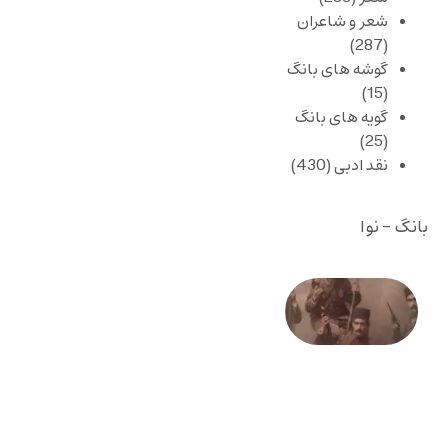
شعر و شاعران
(287)
گوشه های بانگ
(15)
گویه های بانگ
(25)
نقد ادبی
(430)
بانگ - نوا
صد و
بیستمین
سالگرد
انقلاب
مشروطه
– «از
فرمان تا