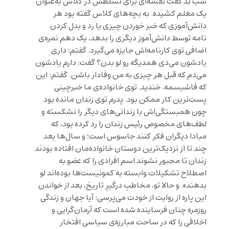
شب تِد گفت نقشه‌ای برای تسلطش در کلاس به‌عنوان
یک معلم کشیده. به بچه‌های کلاس گفته بود هر
دانش‌آموزی که خبر خوردن چیزی یا رد و بدل کردن
نامه توسط دانش‌آموز دیگری را بدهد، یک دهم نمره‌ی
اضافی توی کارنامه‌اش جایزه می‌گیرد. گفتم: داری
یادشون می‌دی همدیگه رو لو بدن؟ گفت: دارم یادشون
می‌دم که قبل هر چیزی به من وفادار باشن. گفتم: این
که فاشیسمه. خندید. توی خانواده‌ی ما خبرچینی
پست‌ترین کار ممکن بود. پدرم توی زندان مانده بود
چون همبستگی‌اش با زندانی‌های دیگر را نشکسته و
لطف‌های مخصوص رئیس زندان را رد کرده بود، که
مبادا دیگران فکر کنند جاسوس است؛ و سال‌ها بعد
چند تا از نزدیک‌ترین دوستان خانواده‌مان افتاده بودند
زندان تا مجبور نشوند اسم افرادی را که عضو به
اصطلاح تشکیلات وابسته به کمونیست‌ها بوده‌اند لو
بدهند». و حالا تو، مخاطبِ درگیرِ تاریخ، بعد از خواندن
این پاره از روایت از خودت می‌پرسی: آیا جهان و زندگی
روزمره چنان فرساینده شده است که آرمان‌گرایی و
اخلاقی را که در ساحت مبارزه‌ی سیاسی افتخار