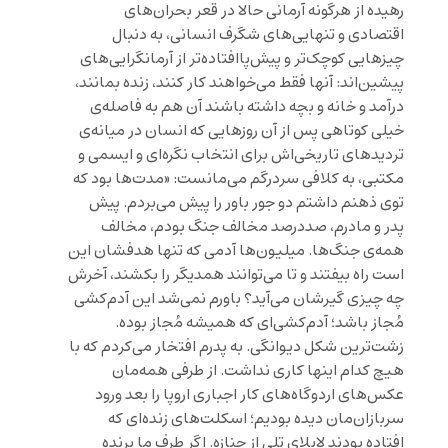
رهیده از هرگونه آرمانی حالا در قعر بحران‌های
اقتصادی و تنهایی‌های شگرف انسانی، به دنبال
چیزهایی کوچک‌تر و پیش‌پاافتاده‌تر از آرمانگرایی‌های
پیشین‌اند: آنها فقط می‌خواهند کار کنند، زنده بمانند،
درآمد و خانه و بچه داشته باشند آن هم به فاصله‌ی
خیلی کوتاهی پس از آن روزهایی که انسان در میانه‌ی
تردیدهای تاریخی‌اش برای انتخاب نگره‌ای و ایسمی و
مکتبی، به کلافی سردرگم می‌مانست: «مدت‌ها بود که
توی ذهنم داشتم دو جور باور را پیش می‌بردم. پیش
پدر و مادرم، صددرصد مخالف جنگ بودم، مخالف
همه‌ی جنگ‌ها. میلیون‌ها آدمی که تنها هدفشان این
است راه بیفتند و تا می‌توانند همدیگر را بکشند، آخرش
چه چیزی گیرشان می‌آید؟ باورم نمی‌شد این آدم‌کشی
مُجاز باشد؛ آدم‌کشی‌ای که همیشه مُجاز بوده.
زشت‌ترین شکل دیوانگی. به پدرم افتخار می‌کردم که با
هیچ کدام اینها کاری نداشت. از طرفی همه‌مان
عکس‌های اردوگاه‌های کار اجباری اروپا را بعد ورود
سربازان‌مان دیده بودیم؛ اسکلت‌های زنده‌ای که
افتاده بودند لابلای تلی از جنازه. اگر طرف ما برنده