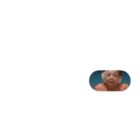
مثابه
نظام،
سوگ
به
مثابه
تاریخ
31
جولای
2026
علا خاکی:
«کمانگیر»
– برای
شهرنوش
پارسی
پور،
«شهری
جان»
27 جولای
2026