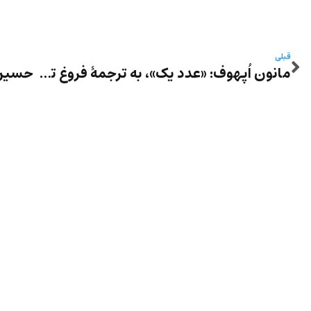
قبلی
مانون اُپهوف: «عدد یک»، به ترجمۀ فروغ تمیمی