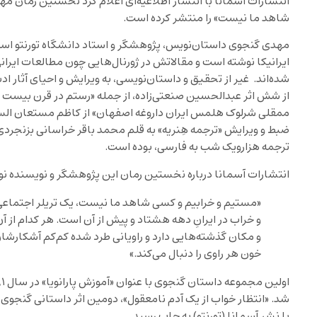
انتشارات آسمانا با انتشار اطلاعیه‌ای اعلام کرد نخستین رمان م
شاهد ما نیست» را منتشر کرده است.
مهدی گنجوی داستان‌نویس، پژوهشگر و استاد دانشگاه تورنتو است. ا
ایرانیکا نوشته است و مقالاتش در ژورنال‌هایی چون مطالعات ایرا
شده‌اند. غیر از تحقیق و داستان‌نویسی، به ویرایش و احیای آثار اد
از شش اثر عبدالحسین‌ صنعتی‌زاده، از جمله «رستم در قرن بیست و
ممقلی شرلوک هلمس ایران داروغه اصفهان» از کاظم مستعان الس
ضبط و ویرایش «ترجمه هِنریه» به قلم محمد باقر خراسانی بزنجردی 
ترجمه هزارو‌یک شب به فارسی، بوده است.
انتشارات آسمانا درباره نخستین رمان این پژوهشگر و نویسنده ن
«مستیم و خرابیم و کسی شاهد ما نیست، یک تریلر اجتماعی
و خراب در ایرانِ دهه هشتاد و پیش از آن است. هر کدام از آن
و مکان‌ گذشته‌هایی دارد و راویانی طرد شده کم‌کم آشکارشان
خون هر راوی را دنبال می‌کند.»
با نشر آسمانا (تورنتو) به چاپ رسید.