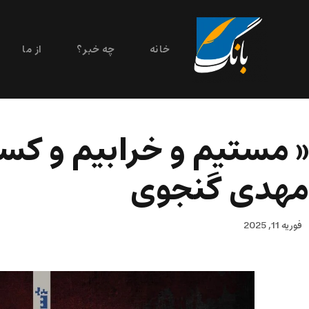
خانه
چه خبر؟
از ما
« مستیم و خرابیم و کس
مهدی گنجوی
فوریه 11, 2025