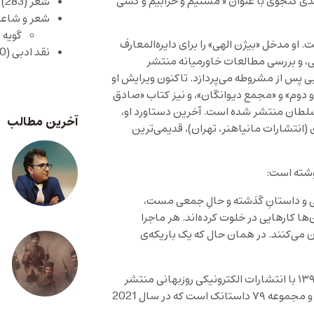
هدی گنجوی با عنوان « مستیم و خرابیم و کسی
شعر
(283)
شعر و شاعر
گویه 
و مدخل «بیژن الهی» را برای دایره‌المعارف
نقد ادبی
(430)
نی، و بررسی مطالعات خاورمیانه منتشر
بی پس از مشروطه می‌پردازد. تاکنون ویرایش او
 دوم» و «مجمع دیوانگان»، و نیز کتاب «صادق
لطان منتشر شده است. آخرین دستاورد او،
آخرین مطالب
(انتشارات مانیاهنر، تهران)، قدیمی‌ترین
وشته است:
 و داستان‌ِ گذشته و حالِ جمعی مست،
‌ها کارهایی در خلوت کرده‌اند. هر ماجرا
 می‌کنند. در همان حال که یک باریکه‌ی
اولین مجموعه داستان گنجوی با عنوان «آموزش پارانویا» در سال ۱۳۹۱ با انتشارات الکترونیکی روزبهانی منتشر
شد. «انتظار خواب از یک آدم نامعقول»، دومین اثر داستانی گنجوی و مجموعه ۷۹ داستانک است که در سال 2021