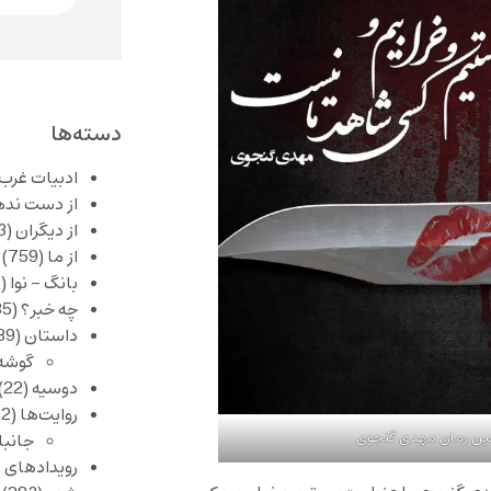
دسته‌ها
ادبیات غرب
از دست نده
از دیگران
(253)
از ما
(759)
بانگ – نوا
(357)
چه خبر؟
(1,085)
داستان
(389)
گوشه
دوسیه
(22)
روایت‌ها
(62)
لین رمان مهدی گنجوی
جانبا
رویدادهای 