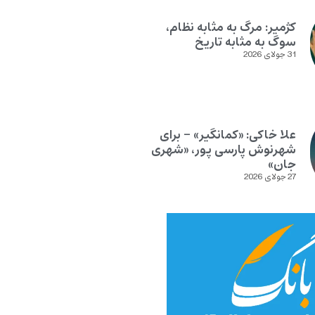
کژمیر: مرگ به مثابه نظام،
سوگ به مثابه تاریخ
31 جولای 2026
علا خاکی: «کمانگیر» – برای
شهرنوش پارسی پور، «شهری
جان»
27 جولای 2026