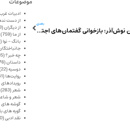
موضوعات
ادبیات غرب
از دست نده
بعدی
از دیگران
(253)
حسین نوش‌آذر: بازخوانی گفتمان‌های اجتماعی در جهان داستان‌های شهریار مندنی‌پور
از ما
(759)
بانگ – نوا
(357)
جانباختگان
چه خبر؟
(1,085)
داستان
(376)
دوسیه
(22)
روایت‌ها
(61)
رویدادهای 
شعر
(283)
شعر و شاعر
گوشه های ب
گویه های ب
نقد ادبی
(430)