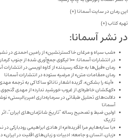
این رمان در سایت
آسمانا (+)
تهیه کتاب (+)
در نشر آسمانا:
«شب سیاه و مرغان خاکسترنشین» از رامین احمدی در نشر آسم
در انتشارات آسمانا: ۱۰۰ لیکوی جمع‌آوری شده از جنوب کرمان به زبان انگلیسی
رمان «فیل‌ها به جلگه رسیدند» از کاوه اویسی در انتشارات آ
رمان «مقامات متن» از مرضیه ستوده در انتشارات آسمانا
«آینه را بشکن»، گزیده اشعار نانائو ساکاکی به ترجمه مهد
«کهکشان خاطره‌ای از غروب خورشید ندارد» از مهدی گنجوی 
دلالت‌های تحلیل طبقاتی در سرمایه‌داری امپریالیستی» نوش
آسمانا
اولین ضبط و تصحیح رساله “تاریخ شانژمان‌های ایران”، اثر 
تازیک
«با سایه‌هایم مرا آفریده‌ام» از هادی ابراهیمی رودبارکی در ن
«زبان، انسان و جامعه: ادبیات و زبان‌های اقلیت در ایران» د