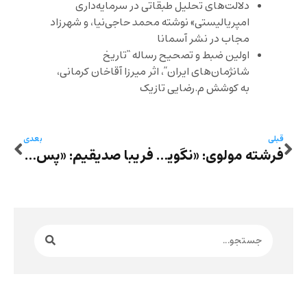
دلالت‌های تحلیل طبقاتی در سرمایه‌داری
امپریالیستی» نوشته محمد حاجی‌نیا، و شهرزاد
مجاب در نشر آسمانا
اولین ضبط و تصحیح رساله “تاریخ
شانژمان‌های ایران”، اثر میرزا آقاخان کرمانی،
به کوشش م.رضایی تازیک
قبلی
بعدی
فرشته مولوی: «نگویی‌ها» (چهار داستانک)
فریبا صدیقیم: «پس از سکوت»ِ مریم مردانی