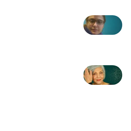
شعری
از آزاده
طاهایی
3 آگوست
2026
کژمیر:
مرگ
به
مثابه
نظام،
سوگ
به
مثابه
تاریخ
31