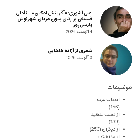
علی آشوری: «آفرینش امکان» – تأملی
فلسفی بر زنان بدون مردان شهرنوش
پارسی‌پور
4 آگوست 2026
شعری از آزاده طاهایی
3 آگوست 2026
موضوعات
ادبیات غرب
(156)
از دست ندهید
(139)
از دیگران
(253)
از ما
(759)