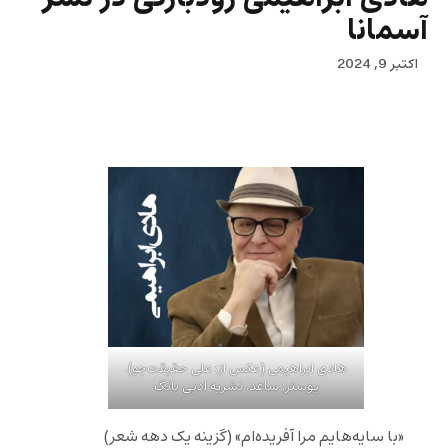
آسمانا
اکتبر 9, 2024
هادی ابراهیمی (عکس از: علی حقیقت‌جو).
پوستر: ساعد. نشریه ادبی بانگ
«با سایه‌هایم مرا آفریده‌ام» (گزینه یک دهه شعر)