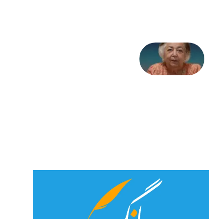
جولای
2026
علا خاکی:
«کمانگیر»
– برای
شهرنوش
پارسی
پور،
«شهری
جان»
27 جولای
2026