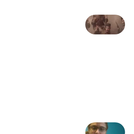
صد و
بیستمین
سالگرد
انقلاب
مشروطه
– «از
فرمان تا
فریاد»؛
ادبیات و
موسیقی
در انقلاب
مشروطه
6 آگوست
2026
شعری