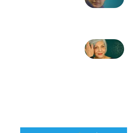
از آزاده
طاهایی
3 آگوست
2026
کژمیر:
مرگ
به
مثابه
نظام،
سوگ
به
مثابه
تاریخ
31
جولای
2026