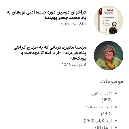
فراخوان دومین دوره جایزه ادبی نورهان به
یاد محمدجعفر پوینده
9 آگوست 2026
مهسا معین: «زنانی که به جهان گیاهی
پناه می‌برند» -از دافنه تا مهدخت و
یونگ‌هه
8 آگوست 2026
موضوعات
ادبیات غرب
(156)
از دست ندهید
(140)
از دیگران
(253)
از ما
(761)