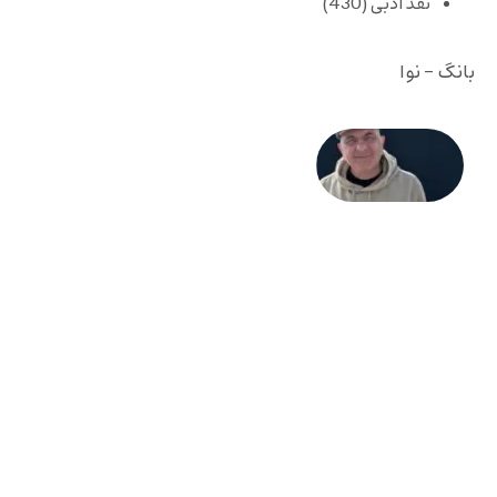
نقد ادبی
(430)
بانگ - نوا
حسین
نوش‌آذر:
قتل
رجب‌زاده
و رمان
«برلین
آلکساندر
پلاتس»:
وقتی
جنایت
آیینهٔ
دوران
می‌شود
10 آگوست
2026