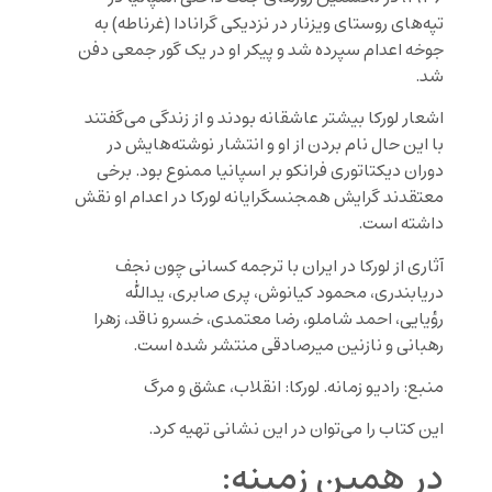
تپه‌های روستای ویزنار در نزدیکی گرانادا (غرناطه) به
جوخه اعدام سپرده شد و پیکر او در یک گور جمعی دفن
شد.
اشعار لورکا بیشتر عاشقانه بودند و از زندگی می‌گفتند
با این حال نام بردن از او و انتشار نوشته‌هایش در
دوران دیکتاتوری فرانکو بر اسپانیا ممنوع بود. برخی
معتقدند گرایش همجنسگرایانه‌ لورکا در اعدام او نقش
داشته است.
آثاری از لورکا در ایران با ترجمه کسانی چون ن‍ج‍ف‌
دری‍اب‍ن‍دری‌، م‍ح‍م‍ود ک‍ی‍ان‍وش‌، پری صابری، یدالله
رؤیایی، احمد شاملو، رضا معتمدی، خسرو ناقد، زه‍را
ره‍ب‍ان‍ی‌ و ن‍ازن‍ی‍ن‌ م‍ی‍رص‍ادق‍ی‌ منتشر شده است.
منبع: رادیو زمانه. لورکا: انقلاب، عشق و مرگ
این کتاب را می‌توان
در این نشانی
تهیه کرد.
در همین زمینه: