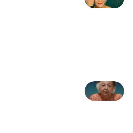
مرگ
به
مثابه
نظام،
سوگ
به
مثابه
تاریخ
31
جولای
2026
علا خاکی:
«کمانگیر»
– برای
شهرنوش
پارسی
پور،
«شهری