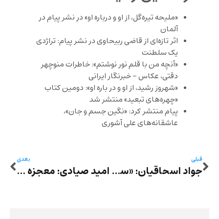
«ملیحه تیره‌گل، از او و درباره او» در نشر پیام در
آلمان
اثر تازه‌ای از قاضی ربیحاوی در نشر پیام: تراژدی
یک سلطنت
«آنچه من با قلم نور نوشتم»: خاطرات منوچهر
دقتی، عکاس – خبرنگار ایرانی
«شهروز رشید، از او و در باره او»: دومین کتاب
«چهره‌های تبعید» منتشر شد
پیام منتشر کرد: «نگین جسم و جان»،
عاشقانه‌های علی آشوری
قبلی
بعدی
جواد اسحاقیان: «سه قطره خون» صادق هدایت و «گربه‌ی سیاه» ادگار آلن پو
امید صیادی: معجزه در استرینگ تاون