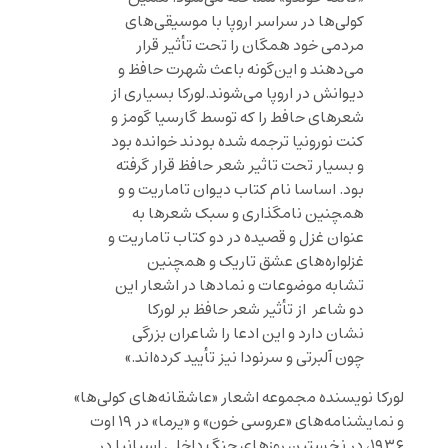
کولی‌ها در سراسر اروپا با موسیقی‌های
مردمی خود همگان را تحت تأثیر قرار
می‌دهند و این‌گونه باعث شهرت حافظ و
دیوانش در اروپا می‌شوند.لورکا بسیاری از
شعرهای حافط را که توسط گارسیا گومز و
کنت نورونیا ترجمه شده بودند خوانده بود
و بسیار تحت تاثیر شعر حافظ قرار گرفته
بود. اساسا نام کتاب دیوان تاماریت و و
همچنین نامگذاری و سبک شعرها به
عنوان غزل و قصیده در دو کتاب تاماریت و
غزلواره‌های عشق تاریک و همچنین
تشابه موضوعات و نمادها در اشعار این
دو شاعر از تأثیر شعر حافظ بر لورکا
نشان دارد و این ادعا را شاعران بزرگی
چون آلبرتی و سرنودا نیز تأیید کرده‌اند.»
لورکا نویسنده مجموعه اشعار «عاشقانه‌های کولی‌ها»
و نمایشنامه‌های «عروسی خون» و «یرما» در ۱۹ اوت
۱۹۳۶، در نخستین روزهای جنگ داخلی اسپانیا در