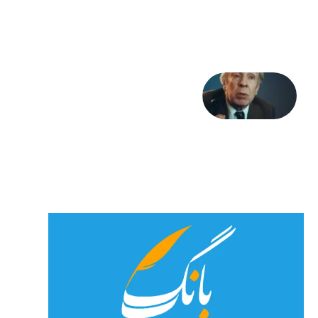
جان»
27 جولای
2026
آوا و
نوا:
بورخس
و
خداوند
23 جولای
2026