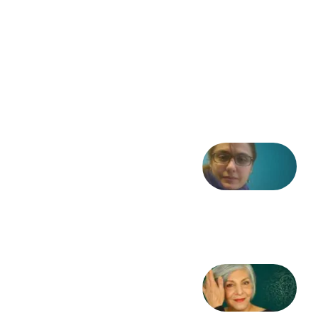
فریاد»؛
ادبیات و
موسیقی
در انقلاب
مشروطه
6 آگوست
2026
شعری
از آزاده
طاهایی
3 آگوست
2026
کژمیر:
مرگ
به