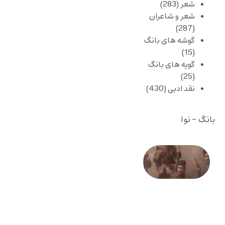
شعر
(283)
شعر و شاعران
(287)
گوشه های بانگ
(15)
گویه های بانگ
(25)
نقد ادبی
(430)
بانگ - نوا
صد و
بیستمین
سالگرد
انقلاب
مشروطه
– «از
فرمان تا