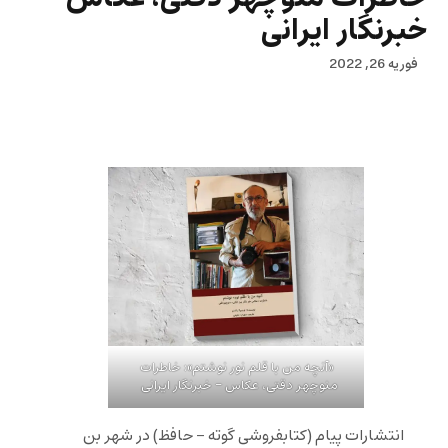
خبرنگار ایرانی
فوریه 26, 2022
«آنچه من با قلم نور نوشتم»: خاطرات
منوچهر دقتی، عکاس – خبرنگار ایرانی
انتشارات پیام (کتابفروشی گوته – حافظ) در شهر بن