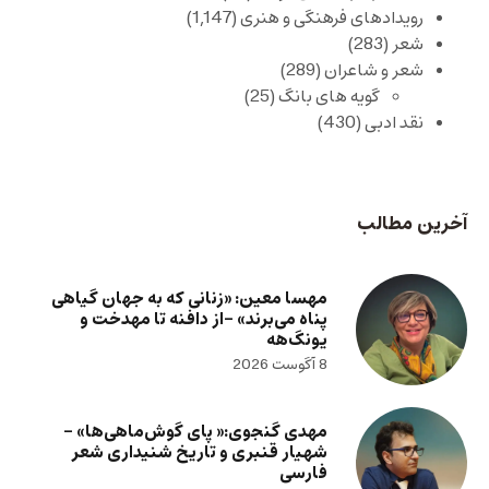
رویدادهای فرهنگی و هنری
(1,147)
شعر
(283)
شعر و شاعران
(289)
گویه های بانگ
(25)
نقد ادبی
(430)
آخرین مطالب
مهسا معین: «زنانی که به جهان گیاهی
پناه می‌برند» -از دافنه تا مهدخت و
یونگ‌هه
8 آگوست 2026
مهدی گنجوی:« پای گوش‌ماهی‌ها» –
شهیار قنبری و تاریخ شنیداری شعر
فارسی