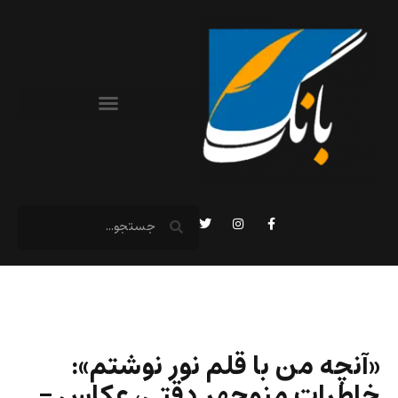
«آنچه من با قلم نور نوشتم»:
خاطرات منوچهر دقتی، عکاس –