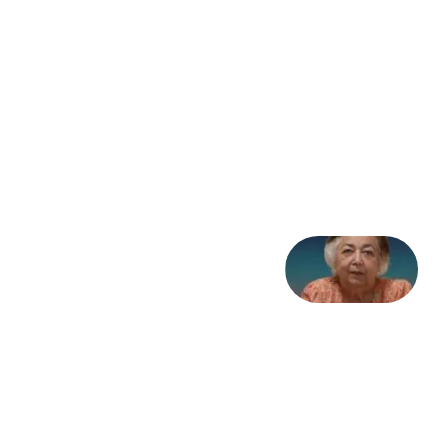
مثابه
نظام،
سوگ
به
مثابه
تاریخ
31
جولای
2026
علا خاکی:
«کمانگیر»
– برای
شهرنوش
پارسی
پور،
«شهری
جان»
27 جولای
2026