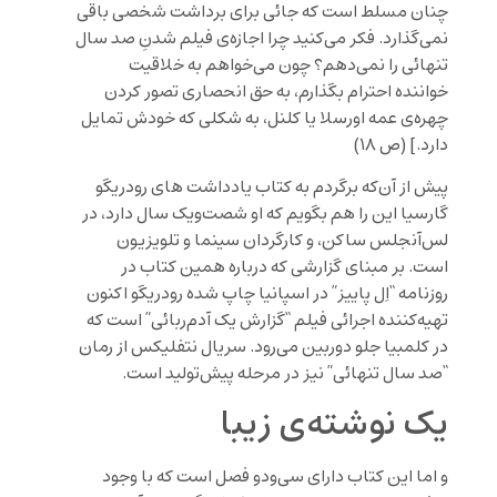
چنان مسلط است كه جائى براى برداشت شخصى باقی
نمى
گذارد. فكر مى
كنيد چرا اجازه
ى فيلم شدنِ صد سال
تنهائى را نمى
دهم؟ چون مى
خواهم به خلاقيت
خواننده احترام بگذارم، به حق انحصارى تصور كردن
چهره
ى عمه اورسلا يا كلنل، به شكلى كه خودش تمايل
دارد.
] (ص ١٨)
پیش از آن‌که برگردم به کتاب يادداشت هاى رودریگو
گارسیا این را هم بگویم که او شصت‌ویک سال دارد، در
لس‌آنجلس ساکن، و کارگردان سینما و تلویزیون
است. بر مبنای گزارشی که درباره همین کتاب در
روزنامه “اِل پاییز” در اسپانیا چاپ شده رودریگو اکنون
تهیه‌کننده اجرائی فیلم “گزارش یک آدم‌ربائی” است که
در کلمبیا جلو دوربین می‌رود. سریال نتفلیکس از رمان
“صد سال تنهائی” نيز در مرحله پیش‌تولید است.
یک نوشته‌ی زیبا
و اما این كتاب داراى سى‌ودو فصل است كه با وجود