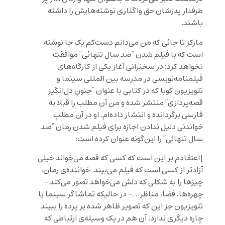
طرفدار پدرشان حق واگذاری نوشته‌هایش را داشته
باشند.
مارکز تا جائی که من می‌دانم دست‌کم یک جا نوشته
است که با فیلم شدن “صد سال تنهائی” موافقت
نخواهد کرد؛ در سخنرانی آغاز یکی از کارگاه‌های
فیلمنامه‌نویسی در مدرسه بين المللى سینما و
تلویزیون کوبا که در کتابی با عنوان “جنونِ دل‌انگیز
قصه‌پردازی” منتشر شده و من آن مطلب را قبلا به
فارسی برگردانده و انتشار داده‌ام. او در آن مطلبِ
خواندنی دلیل ندادن اجازه برای فیلم شدن رمان “صد
سال تنهائی” را این‌گونه عنوان کرده است:
[
اعتقادم بر اين است كه كسى كه قصه مى
خواند خيلى
آزادتر از كسى است كه فيلم مى
بيند. خواننده
ى رمان،
چيزها را به شكلى كه دلش مى
خواهد تصور مى
كند –
چهره
ها، فضا، مناظر…- در حاليكه تماشاگر سينما يا
تلويزيون جز اين كه تصوير ظاهر شده بر پرده را ببيند
چاره ديگرى ندارد، آن هم در یک وسیله
ی ارتباطی كه