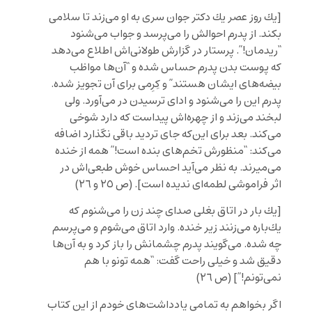
[
يك روز عصر يك دكتر جوان سرى به او مى
زند تا سلامى
بكند. از پدرم احوالش را مى
پرسد و جواب مى
شنود
“ريدمان!”. پرستار در گزارش طولانى
اش اطلاع مى
دهد
كه پوست بدن پدرم حساس شده و “آن
ها مواظب
بيضه
هاى ايشان هستند” و كِرِمى براى آن تجويز شده.
پدرم اين را مى
شنود و اداى ترسيدن در مى
آورد. ولى
لبخند مى
زند و از چهره
اش پيداست كه دارد شوخى
مى
كند. بعد براى اين
كه جاى ترديد باقى نگذارد اضافه
مى
كند: “منظورش تخم
هاى بنده است!” همه از خنده
مى
ميرند.
به نظر مى
آيد احساس خوش طبعى
اش در
اثر فراموشى لطمه
اى نديده است
]
.
(ص ٢٥ و ٢٦)
[
يك بار در اتاق بغلى صداى چند زن را مى
شنوم كه
يك
باره مى
زنند زير خنده. وارد اتاق مى
شوم و مى
پرسم
چه شده. مى
گويند پدرم چشمانش را باز كرد و به آن
ها
دقيق شد و خيلى راحت گفت: “همه تونو با هم
نمى
تونم!”
] (ص ٢٦)
اگر بخواهم به تمامیِ یادداشت‌های خودم از این کتاب