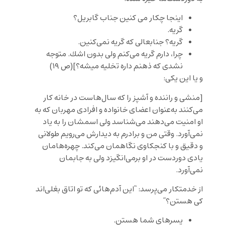
اينجا چكار مى كنين جناب گابريل؟
گريه.
گريه؟ جنابعالى كه گريه نمى
كنين.
چرا، دارم گريه مى
كنم ولى بدون اشك. متوجه
نشدى كه ذهنم
داره تخليه ميشه؟
](ص ١٩)
و یا این یکی:
[
منشى و راننده و آشپز را كه سال
هاست در خانه كار
مى
كنند به
عنوان اعضاى خانواده و افرادى مهربان كه به
او امنيت مى
دهند مى
شناسد ولى اسمشان را به ياد
نمى
آورد. وقتى من و برادرم به ديدارش مى
رويم طولانى
و دقيق و با كنجكاوى نگاهمان مى
كند. چهره
هامان
يادى دوردست در او برمى
انگيزد ولى به جابمان
نمى
آورد.
از خدمتكار مى
پرسد: “اين آدم
هائى كه تو اتاق بغلى
اند
كى هستن؟”
پسرهاى شما هستن.