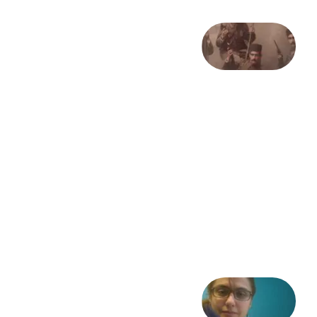
صد و
بیستمین
سالگرد
انقلاب
مشروطه
– «از
فرمان تا
فریاد»؛
ادبیات و
موسیقی
در انقلاب
مشروطه
6 آگوست
2026
شعری
از آزاده