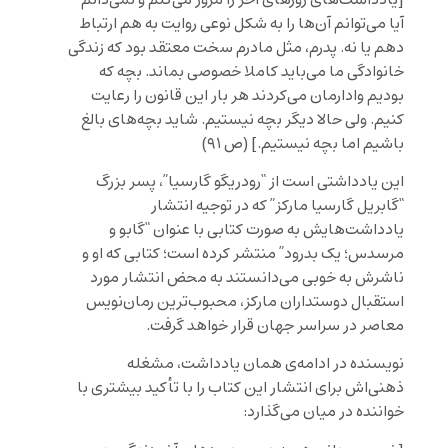
آيا مى
توانم آن
ها را به شكل نوعى روايت به هم ارتباط
دهم يا نه. پدرم، مثل مادرم سخت معتقد بود كه زندگى
خانوادگى ما مى
بايد كاملا خصوصى بماند. بچه كه
بوديم وادارمان مى
كردند هر بار اين قانون را رعايت
كنيم. ولى حالا ديگر بچه نيستيم. شايد بچه
هاى بالغ
باشيم اما بچه نيستيم.
] (ص ٩١)
اين يادداشتى است از “رودريگو گارسيا”، پسر بزرگ
“گابريل گارسيا ماركز” كه در توجيه انتشار
يادداشت‌هايش به صورت كتابى با عنوان “گابو و
مرسدس؛ یک بدرود” منتشر کرده است؛ كتابى كه او و
ناشرش به خوبى مى‌دانستند به محض انتشار مورد
استقبال دوستداران ماركز، محبوب‌ترین رمان‌نویس
معاصر در سراسر جهان قرار خواهد گرفت.
نويسنده در ادامه‌ى همان يادداشت، مشغله
ذهنی‌اش برای انتشار این کتاب را با تأكيد بيشترى با
خواننده در میان می‌گذارد: