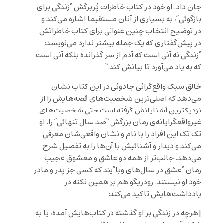
جان داد. او خود در كتاب خاطرات پُر‌برگش “زندگى براى
بازگوئى”، به بسيارى از آنان مستقيما اشاره مى‌كند و
در توضیح انتخاب چنین عنوانی برای کتاب خاطراتش
در پیش‌گفتاری که یک جمله بیشتر ندارد می‌نویسد:
“
زندگی نه آنی است که آدم از سر گذرانده بلکه آنی است
که به ياد می‌آورد تا بيانش کند.
“
خالق سبک واقع‌گرائی جادوئی در اين کتاب نشان
می‌دهد که اصلی‌ترين شخصيت‌های قصه‌هايش را از
نزديکترين آشنايانش گرفته است حتی شخصيت‌های
غيرواقعگرايانه‌ی رمان بزرگش “صد سال تنهائی” را. او
تک تک اين افراد را با نام و نشان واقعی‌شان معرفی
می‌کند و ديدار و آشنائيش با آن‌ها را به تفصيل شرح
می‌دهد. جالب‌تر از همه دو عاشق و معشوق عجيبِ
رمان “عشق در سال‌های وبا”يند که کسی جز پدر و مادر
خود او نيستند. رودريگو هم بر همين نكته در
يادداشت‌هايش تاكيد مى‌كند:
[
هرچه در زندگى بر او گذشته در كتاب
هايش آمده، يا به