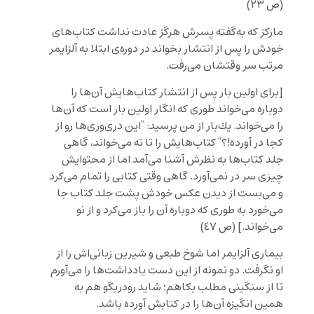
(ص ٢٣)
مارکز که به‌گفته پسرش هرگز عادت نداشت کتاب‌های
خودش را پس از انتشار بخواند در دوره‌ی ابتلا به آلزایمر
مرتب سر وقتشان می‌رفت.
[
براى اولين بار پس از انتشار كتاب
هايش آن
ها را
دوباره مى
خواند طورى كه انگار اولين بار است كه آن
ها
را مى
خواند. يك
بار از من پرسيد: “اين درى
ورى
ها رو از
كجا در آورده!؟” كتاب
هايش را تا ته مى
خواند، گاهى
جلد كتاب
ها به نظرش آشنا مى
آمد اما از محتوايش
چيزى سر در نمى
آورد. گاهى وقتى كتابى را تمام مى
كرد
و مى
بست از ديدن عكس خودش پشت جلد كتاب جا
مى
خورد به طورى كه دوباره آن را باز مى
كرد و از نو
مى
خواند.
] (ص ٤٧)
بیماری آلزایمر اما شوخ طبعی و شیرین زبانی‌اش را از
او نگرفت. دو نمونه از این دست یادداشت‌ها را می‌آورم
تا از سنگینی مطلب بکاهم؛ شاید رودریگو هم به
همین انگیزه آن‌ها را در کتابش آورده باشد.