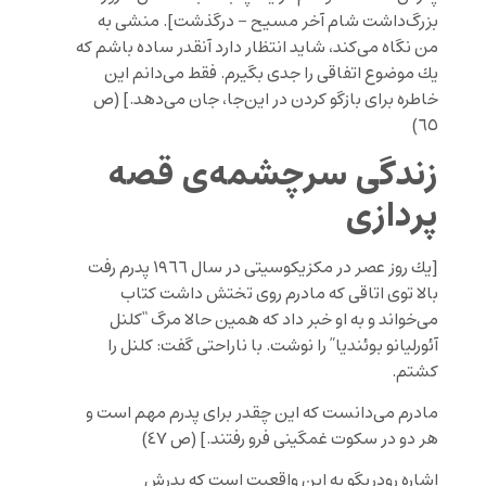
بزرگ‌داشت شام آخر مسیح – درگذشت]
. منشى به
من نگاه مى
كند، شايد انتظار دارد آنقدر ساده باشم كه
يك موضوع اتفاقى را جدى بگيرم. فقط مى
دانم اين
خاطره براى بازگو كردن در اين
جا
،
جان مى
دهد.
] (ص
٦٥)
زندگى سرچشمه‌ى قصه
پردازى
[
يك روز عصر در مكزيكوسيتى در سال ١٩٦٦ پدرم رفت
بالا توى اتاقى كه مادرم روى تختش داشت كتاب
مى
خواند و به او خبر داد كه همين حالا مرگ “كلنل
آئورليانو بوئنديا” را نوشت. با ناراحتى گفت: كلنل را
كشتم.
مادرم مى
دانست كه اين چقدر براى پدرم مهم است و
هر دو در سكوت غمگينى فرو رفتند.
] (ص ٤٧)
اشاره رودريگو به اين واقعيت است كه پدرش