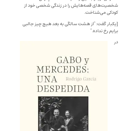
شخصيت‌هاى قصه‌هايش را در زندگى شخصى خود از
كودكى مى‌شناخت.
[
يكبار گفت:
“
از هشت سالگى به بعد هيچ چيز جالبى
برايم رخ نداده.”
در