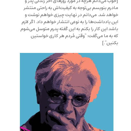
[
خوب مى
دانم هرچه در مورد روزهاى آخر زندگى پدر و
مادرم بنويسم بى
توجه به كيفيت
اش به راحتى منتشر
خواهد شد. مى
دانم در نهايت چيزى خواهم نوشت و
اين يادداشت
ها را به نوعى انتشار خواهم داد. اگر لازم
باشد این کار را بکنم به این گفته پدرم متوسل می
شوم
که به ما مى
گفت: “وقتى مُردم هر كارى خواستين
بكنين”.
]