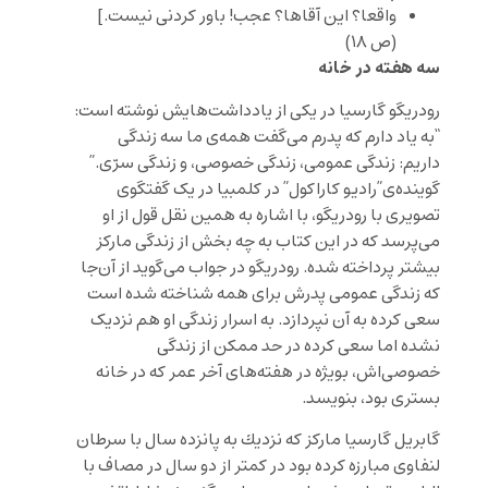
واقعا؟ اين آقاها
؟ عجب! باور كردنى نيست.
]
(ص ١٨)
سه هفته در خانه
رودریگو گارسیا در یکی از یادداشت‌هایش نوشته است:
“
به یاد دارم که پدرم می
گفت همه
ی ما سه زندگی
داریم: زندگی عمومی، زندگی خصوصی، و زندگی سرّی
.”
گوینده‌ی”رادیو کاراکول” در کلمبیا در یک گفتگوی
تصویری با رودریگو، با اشاره به همین نقل قول از او
می‌پرسد که در این کتاب به چه بخش از زندگی مارکز
بیشتر پرداخته شده. رودریگو در جواب می‌گوید از آن‌جا
که زندگی عمومی پدرش برای همه شناخته شده است
سعی کرده به آن نپردازد. به اسرار زندگی او هم نزدیک
نشده اما سعی کرده در حد ممکن از زندگی
خصوصی‌اش، بویژه در هفته‌های آخر عمر که در خانه
بستری بود، بنویسد.
گابريل گارسيا ماركز كه نزديك به پانزده سال با سرطان
لنفاوی مبارزه كرده بود در كمتر از دو سال در مصاف با