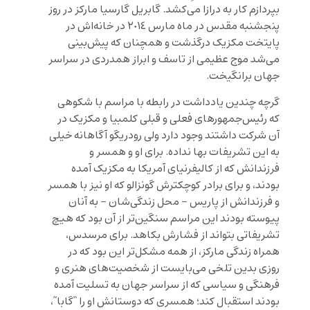
بپردازم کار به درازا می‌کشد. گابریل گارسیا مارکز در روز
پنجشنبه مقدس در ماه مارس ٢٠١٤ در خانه‌اش در
پایتخت مکزیک درگذشت و همچنان که پیش‌بینی
می‌شد موج عظیمی از تاسف و ابراز همدردی در سراسر
جهان برانگیخت.
گرچه چندین یادداشت در رابطه با مراسم با شکوهی
که رئیس‌جمهورهای فعلی و قبلی کلمبیا و مکزیک در
آن شرکت داشتند وجود دارد ولی رودریگو آگاهانه خیلی
به این تشریفات بها نداده. برای او و همسر و
فرزندانش که از کالیفرنیای آمریکا به مکزیک آمده
بودند، و برای برادر کوچکترش گونزالو که او نیز با همسر
و فرزندانش از پاریس – محل زندگی‌شان – به آنان
پیوسته بودند این مراسم سنگین‌تر از آن بود که هیچ
تشریفاتی بتواند از فشارش بکاهد. برای مرسدس،
همراه زندگی مارکز، از همه مشکل‌تر این بود که در
روزی بدین تلخی می‌بایست از شخصیت‌های هنری و
فرهنگی و سیاسی که از سراسر جهان به تسلیت آمده
بودند استقبال کند؛ همسری که دوستانش او را “گابا”،