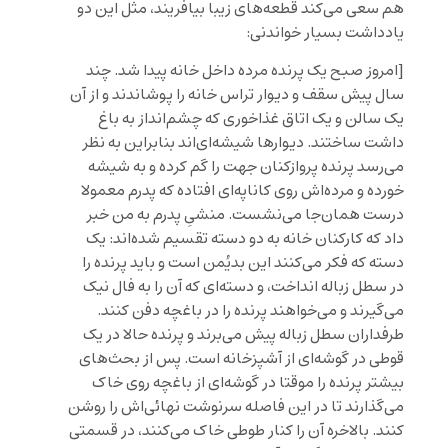
هم سعی می‌کند قطعه‌های زیبا بیافریند، مثل این دو
یادداشت بسیار خواندنی:
[
امروز صبح یک پرنده مرده داخل خانه پیدا شد. چند
سال پیش سقف و دیوار تراس خانه را پوشاندند و از آن
یک سالن و یک اتاق غذاخوری که چشم
انداز به باغ
داشت ساختند. دیوارها شیشه
ای
اند بنابراین به نظر
می
رسد پرنده پروازکنان جهت را گم کرده و به شیشه
خورده و مرده
اش روی کاناپه
ای افتاده که پدرم معمولا
درست همان
جا می
نشست. منشیِ پدرم به من خبر
داد که کارکنان خانه به دو دسته تقسیم شده
اند: یک
دسته که فکر می
کنند این بدیُمن است و باید پرنده را
در سطل زباله انداخت، و دسته
ای که آن را به فال نیک
می
گیرند و می
خواهند پرنده را در باغچه دفن کنند.
طرفداران سطل زباله پیش می
برند و پرنده حالا در یک
قوطی در گوشه
ای از آشپزخانه است. پس از بحث
های
بیشتر پرنده را موقتا در گوشه
ای از باغچه روی خاک
می
گذارند تا در این فاصله سرنوشت نهائی
اش را روشن
کنند. بالاخره آن را کنار طوطی خاک می
کنند، در قسمتی