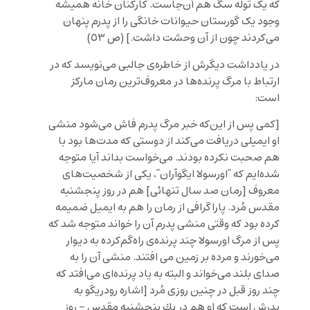
که یک توله سگ هم آن
جاست. کارکنان خانه همیشه
وجود یک گورستان حیوانات خانگی را از پدرم پنهان
می
کردند چون از آن وحشت داشت.
] (ص ٥٣)
در يادداشت ديگرش از خاطره‌ى جالبى مى‌نويسد كه در
ارتباط با مرگ پرنده‌ها در معروف‌ترین رمان مارکز
است:
[
كمى پس از اين
كه خبر مرگ پدرم فاش مى
شود منشى
او ايميلى دريافت مى
كند از دوستى كه مدت
ها بود با
هم صحبت نكرده بودند. مى
خواست بداند آيا متوجه
شده
ايم كه “اورسولا ايگوآران”، يكى از شخصيت
هاى
معروف
[رمان صد سال تنهائى]
هم در روز پنجشنبه
مقدس مُرد. پاراگرافى از رمان را هم به ايميل ضميمه
كرده بود كه وقتى منشى پدرم آن را خواند متوجه شد كه
پس از مرگ اورسولا چند پرنده
ى راه
گم
كرده به ديوار
مى
خورند و مرده بر زمين مى افتند. منشى آن را به
صداى بلند مى
خواند و البته به ياد پرنده
اى مى
افتد كه
چند روز قبل در چنين روزى مُرد
[اشاره رودريگو به
پدرش است كه او هم در يك پنجشنبه مقدس – روز