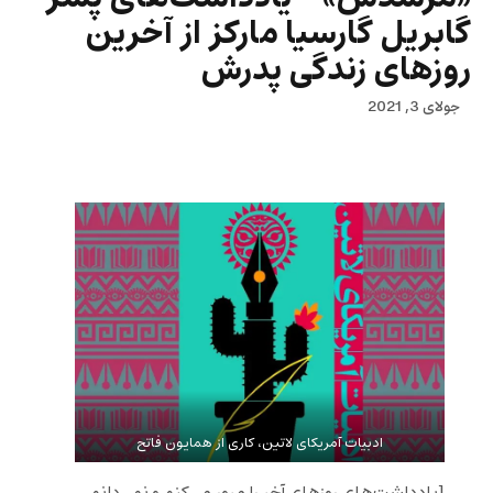
گابريل گارسيا ماركز از آخرين
روزهاى زندگى پدرش
جولای 3, 2021
ادبیات آمریکای لاتین، کاری از همایون فاتح
[
يادداشت
هاى روزهاى آخر را مرور مى
كنم و نمى
دانم