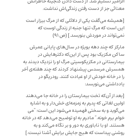
الزامير تسليم شد. از دست دادن گنجينه خاطراتش
معنائى جز از دست رفتن زندگى‌اش نداشت.
[
هميشه می
گفت يكى از دلائلى كه از مرگ بيزار است
اين است كه مرگ تنها جنبه از زندگى اوست كه
نمى
تواند در موردش بنويسد.
] (ص ٩١)
مارکز که چند دهه بویژه در سال‌های پایانی عمرش
ساکن مکزیک بود پس از این‌که دکترهایش در
بیمارستانی در مکزیکوسیتی مرگ او را نزدیک دیدند به
همسرش مرسدس پیشنهاد کردند که چند هفته‌ی آخر
را در خانه خودش از او عیادت کنند. رودریگو در
یادداشتی می‌نویسد:
[
بعد از آن
كه تخت بيمارستان را در خانه جا مى
دهند
اولين لغاتى كه پدرم به زمزمه
اى خش
دار و به اشاره
مى
گويد و به سختى فهميده مى
شود اين است: “مى
خوام برم خونه.” مادرم به او توضيح مى
دهد كه در خانه
هستند. او با ناباورى به دور و بر نگاه مى
كند و به
روشنى پيداست كه هيج جايش برايش آشنا نيست.
]