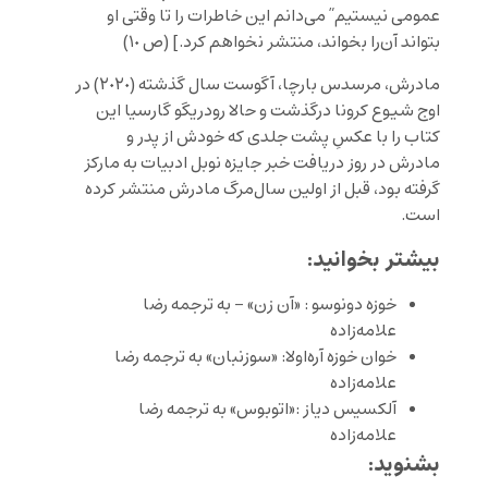
عمومى نيستيم” مى
دانم اين خاطرات را تا وقتى او
بتواند آن
را بخواند
،
منتشر نخواهم كرد.
] (ص ١٠)
مادرش، مرسدس بارچا، آگوست سال گذشته (٢٠٢٠) در
اوج شیوع كرونا درگذشت و حالا رودریگو گارسیا اين
كتاب را با عکسِ پشت جلدی که خودش از پدر و
مادرش در روز دریافت خبر جایزه نوبل ادبیات به مارکز
گرفته بود، قبل از اولين سال‌مرگ مادرش منتشر کرده
است.
بیشتر بخوانید:
خوزه دونوسو : «آن زن» – به ترجمه رضا
علامه‌زاده
خوان خوزه آره‌اولا: «سوزنبان» به ترجمه رضا
علامه‌زاده
آلکسیس دیاز :«اتوبوس» به ترجمه رضا
علامه‌زاد
ه
بشنوید: