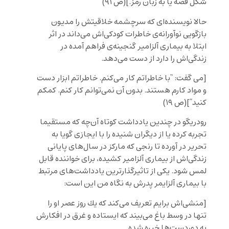
شكل قصه يا به زبان رمز.
](ص ٩١)
حالا نويسنده‌اى كه سرچشمه خلاقيتش را مديون
بازگويى نوآورانه‌ى خاطرات كودكى‌اش مى‌داند در اثر
ابتلا به بيمارى آلزامير گنجينه‌ى فراهم آمده در
زندگى‌اش را دارد از دست مى‌دهد.
[
مى گفت: “با خاطراتم كار مى
كنم. خاطراتم ابزار دست
و مواد كارم هستند. بدون آن نمى
توانم كار كنم. كمكم
كنيد”
](ص ١٩)
رودريگو در چندين يادداشت كوتاه آن‌چه كه مستقيما
تجربه كرده يا از ديگران شنيده را با ايجازى گويا به
تحرير در آورده تا رنجى كه ماركز در سال‌هاى پايانى
زندگى‌اش از بيمارى آلزامير كشيده، براى خواننده قابل
لمس شود. یکی از تاثیرگذارترین یادداشت‌های مرتبط
با بیماری آلزایمر پدرش به نگاه من این است:
[
منشى
اش برايم تعريف مى
كند كه يك روز عصر او را
تنها در وسط باغ مى
بيند كه ايستاده و غرق در افكارش
به دوردست
ها خيره شده.