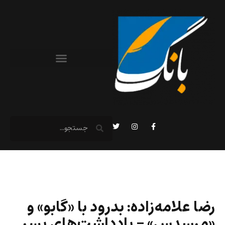
رضا علامه‌زاده: بدرود با «گابو» و
«مرسدس» – يادداشت‌هاى پسر