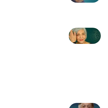
طاهایی
3 آگوست
2026
کژمیر:
مرگ
به
مثابه
نظام،
سوگ
به
مثابه
تاریخ
31
جولای
2026