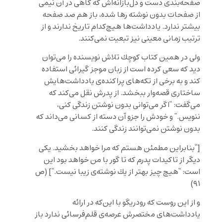
صفحه‌بندى دست‌ و دل‌بازانه‌اش كه گاهى در آن نيمى
از صفحات بدون نوشته رها شده، باز هم صد صفحه
بيشتر ندارد. یادداشت‌ها هیچ‌کدام تاریخ ندارند و از
ترتیب زمانی معینی نیز تبعیت نمی‌کنند.
ولى در همين كتاب كوچك تلاش نويسنده را مى‌توان
ديد كه سعى كرده است از زبان موجز گیرائی استفاده
کند و به برخى از تكه‌هاى پراكنده‌ى يادداشت‌هايش
ساختارى قصه‌وار ببخشد. از پدرش نقل مى‌كند كه
مى‌گفت: “
اگر مى
توانى بدون نوشتن زندگى كنى،
ننويس.
” و خودش را جزو آن دسته از كسانى مى‌داند كه
بدون نوشتن نمى‌توانند زندگى كنند.
[“
بنابراين مطمئن هستم كه مرا خواهد بخشيد. يكى
ديگر از تاكيدات پدرم كه تا گور با من خواهد بود اين
است: “هيچ چيز بهتر از يك نوشته
ی زيبا نيست.
“] (ص
٩١)
و از این روست که رودریگو با اين‌كه در ارائه
یادداشت‌های مختصرش عرصه‌ی قلم‌فرسائی ندارد باز