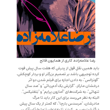
رضا علامه‌زاده، کاری از همایون فاتح
باید همین نقلِ قول از پدرش که هفت سال پیش فوت
کرده توجیهی باشد بر تصمیم بزرگتر او و بردار کوچکش،
“گونزالس”، به دادن اجازه برای فیلم شدن دو اثر
درخشان مارکز، “گزارش یک آدم‌ربائی” و “صد سال
تنهائی”، به شرکت‌های “آمازون پرایم” و “نِتفلیکس”.
البته به نظر می‌رسد برای این کار باید تا مرگ
مادرشان، “مرسدس بارچا”، که کمتر از یک سال پیش
درگذشت صبر می‌کردند تا به‌عنوان تنها وارثان آثار پر