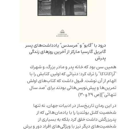
درود با “گابو” و “مرسدس” يادداشت‌هاى پسر
گابريل گارسيا ماركز از آخرين روزهاى زندگى
پدرش
همين سن بود كه خانه پدر و مادر بزرگ، و شهرك
“آراكاتاكا” را ترك كرد؛ دنيائى كه اولين كتابش را با
الهام از آن نوشت. قبول داشت كه كتاب
هاى اولش
تمرين
ها و پيش
نويس
هائى بودند براى “صد سال
تنهائى”
](ص ٢٩ و ٣٠)
در اين رمانِ تاريخ‌ساز در ادبيات جهان، نه تنها
شخصيت كلنل بوئنديا را با يادمان‌هائى كه از
پدربزرگش داشت خلق كرد بلكه به بسيارى از
شخصيت‌هاى ديگر نيز با ويژگى‌هاى افراد دور و برش