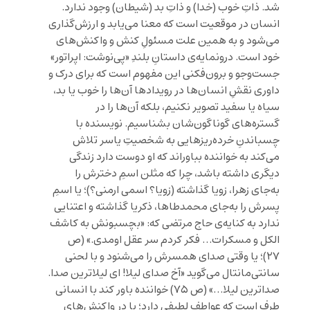
شد. ذاتِ خوب (خدا) و ذاتِ بد (شیطان) وجود ندارد.
انسان در موقعیت است که معنا می‌یابد و ارزش‌گذاری
می‌شود و به همین علت مسئولِ کنش و واکنش‌های
خود است. درونمایه‌ی داستانِ بلندِ «پی‌نوشت: اپراتور»
جست‌وجو و برون‌فکنی این مفهوم است که برای درک و
داوری نقشِ انسان‌ها در رویدادها آن‌ها را خوب یا بد،
سیاه یا سفید تصویر نکنیم، بلکه آن‌ها را در
گستره‌های گوناگون‌شان بشناسیم. نویسنده با
چسباندنِ خرده‌ریزهایی به شخصیتِ یاسر تلاش
می‌کند به خواننده بباوراند که او دوست دارد زندگی
دیگری داشته باشد، چرا که مثلن اسمِ دخترش را
به‌جای زهرا، زویا گذاشته (زویا؟ اسمی ارمنی؟)؛ یا اسمِ
پسرش را به‌جای محمدطاها، ذکریا گذاشته و اعتنایی
ندارد به کنایه‌ی حاج مرتضی که: «بچسبونش به کاشف
الکل و مسکرات… فکر کردم سر عقل اومدی.» (ص
۲۷)؛ یا وقتی صدای همسرش را می‌شنود و با لحنی
سانتی‌مانتال می‌گوید «آخ صدای لیلا! ای لیلاترین صدا.
صداترین لیلا…» (ص ۷۵) خواننده باور کند با انسانی
طرف است که عواطفِ لطیفی دارد؛ یا در واکنش‌های