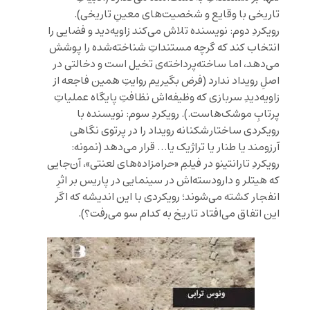
تاریخی با وقایع و شخصیت‌های معینِ تاریخی).
رویکردِ دوم: نویسنده تلاش می‌کند زاویه‌دید و فضایی را
انتخاب کند که گرچه مستنداتِ شناخته‌شده را پوشش
می‌دهد، اما ساخته‌پرداخته‌ی تخیل است و دخالتی در
اصلِ رویداد ندارد (فرض بگیریم روایتِ همین فاجعه از
زاویه‌دیدِ سربازی که وظیفه‌اش نظافتِ پایگاه عملیاتِ
پرتابِ موشک‌هاست.). رویکردِ سوم: نویسنده با
رویکردی ساختار‌شکنانه رویداد را در پرتوی نگاهی
آرزومند یا طنار یا تراژیک یا… قرار می‌دهد (نمونه:
رویکردِ تارانتینو در فیلمِ «حرامزاده‌های لعنتی»، آن‌جایی
که هیتلر و دارودسته‌اش در سینمایی در پاریس بر اثرِ
انفجار کشته می‌شوند؛ رویکردی با این اندیشه که اگر
این اتفاق می‌افتاد تاریخ به کدام سو می‌رفت؟).