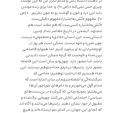
در ذهنت داشته باش و مدام تکرار کن که این گوشت
چیزی حس نمی‌کنه.» (ص ۱۰). و: «ما برای زنده موندن
باید این درد و خون و گوشت رو به جون بخریم…» (ص
۱۰). مفهومِ «آتش‌به‌اختیار» مفهومِ دقیقی‌ست.
«آتش‌به‌اختیار» کسی‌ست که هم مقلد است هم
مجتهد. آیشمن در تاریخِ معاصر نمادِ چنین
انسانی‌ست. این انسان «عادی» و «معمولی» نیست،
چون «من» و «تو» نیست. ممکن است هر روز در
کوچه‌خیابان به او برخورد کنیم، اما همواره فاصله‌یی
بین «ما» و «او»ست که گرچه ممکن است نادیدنی
باشد، اما حضور دارد. چهل‌ودو سال است این فاصله
حضور دارد. یاسرها درباره‌ی «ما» متوهم نیستند، این
«ما» هستیم که انباشتِ توهمیم؛ «ما»یی که
سرگشته‌گی و آشفته‌سری‌مان بدان اندازه است که
مدام گول می‌خوریم و به دام‌های جوراجورِ آن‌ها
می‌یفتیم؛ به‌ویژه زمانی که گیرکرده در بن‌بست‌های
سیاسی/ اجتماعی تلاش می‌کنند چهره‌یی بزک‌شده و
مقبول از خود نشان دهند. یاسرها می‌دانند و آگاه اند
که کجای این جهان، در کدام سو ایستاده‌اند و هیچ