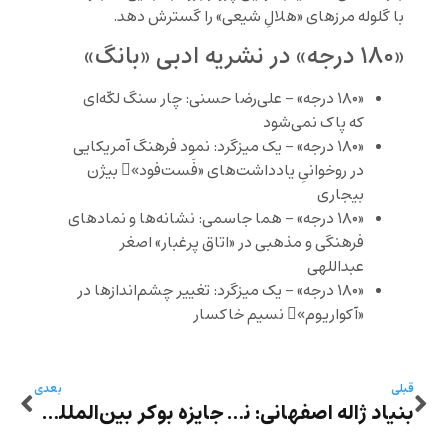
با گلوله مرزهای «هلالِ شیعی» را گسترش دهد.
«۱۸۰ درجه» در نشریه ادبی «بانگ»
«۱۸۰ درجه» – علی‌رضا حسنی: چار سنگ لکّه‌ای
که پاک نمی‌شود
«۱۸۰ درجه» – یک میزگرد: نمود فرهنگ آمریکایی
در روخوانیِ یادداشت‌های «فَست‌فود»ِ بیژن
بیجاری
«۱۸۰ درجه» – هما جاسمی: نشانه‌ها و نمادهای
فرهنگی و مذهبی‌ در «اتاق پرغبار» اصغر
عبداللهی
«۱۸۰ درجه» – یک میزگرد: تغییر چشم‌‌اندازها در
«آکواریوم»ِ نسیم خاکسار
قبلی
بعدی
بنیاد ژاله اصفهانی: نقد و بررسی «عقرب‌کشیِ» شهریار مندنی‌پور
جایزه بوکر بین‌المللی برای نخستین بار به یک نویسنده فرانسوی رسید