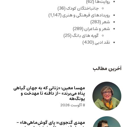
روایت‌ها
(62)
جانباختگان کودک
(36)
رویدادهای فرهنگی و هنری
(1,147)
شعر
(283)
شعر و شاعران
(289)
گویه های بانگ
(25)
نقد ادبی
(430)
آخرین مطالب
مهسا معین: «زنانی که به جهان گیاهی
پناه می‌برند» -از دافنه تا مهدخت و
یونگ‌هه
8 آگوست 2026
مهدی گنجوی:« پای گوش‌ماهی‌ها» –