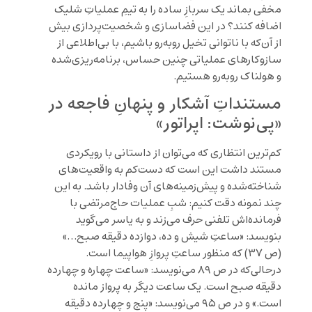
مخفی بماند یک سربازِ ساده را به تیمِ عملیاتِ شلیک
اضافه کنند؟ در این فضاسازی و شخصیت‌پردازی بیش
از آن‌که با ناتوانی تخیل روبه‌رو باشیم، با بی‌اطلاعی از
سازوکارهای عملیاتی چنین حساس، برنامه‌ریزی‌شده
و هولناک روبه‌رو هستیم.
مستنداتِ آشکار و پنهانِ فاجعه در
«پی‌نوشت: اپراتور»
کم‌ترین انتظاری که می‌توان از داستانی با رویکردی
مستند داشت این است که دست‌کم به واقعیت‌های
شناخته‌شده و پیش‌زمینه‌های آن وفادار باشد. به این
چند نمونه دقت کنیم: شبِ عملیات حاج‌‌مرتضی با
فرمانده‌اش تلفنی حرف می‌زند و به یاسر می‌گوید
بنویسد: «ساعتِ شیش و ده، دوازده دقیقه صبح…»
(ص ۳۷) که منظور ساعتِ پروازِ هواپیما است.
درحالی‌که در ص ۸۹ می‌نویسد: «ساعت چهاره و چهارده
دقیقه صبح است. یک ساعت دیگر به پرواز مانده
است.» و در ص ۹۵ می‌نویسد: «پنج و چهارده دقیقه