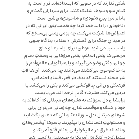
شکی ندارند که در سویی که ایستاده‌اند قرار است به
کدام سو و سوها شلیک کنند. برای سربازانِ گمنام و
بانام مرز بینِ «خودی» و «ناخودی» روشن است:
«ناخودی» را باید خفه کرد؛ چه همسایه‌ی ایرانی که در
اعتراض‌ها شرکت می‌کند، چه بومی یمنی بی‌سلاح که
در میدانِ جنگ برای گسترشِ «اسلام» بناگاه جلوی
یاسر سبز می‌شود. «وطن»‌ برای یاسرها و حاج
مرتضی‌ها یعنی اسلام، یعنی مرزهایی به‌وسعتِ تمامِ
جهان. وقتی وضو می‌گیرند و یازهراگویان عالم‌وآدم را
به خاک‌وخون می‌کشند می‌دانند چه می‌کنند. آن‌ها لاتِ
شرِ محله نیستند که به‌خاطرِ فقر، فسادِ اجتماعی،
فرهنگی و روانی چاقو‌کشی می‌کند و یکی را می‌کشد یا
دزدی می‌کند. «شرها» قابلِ‌ ترحم اند، می‌بایست
برایشان دل سوزاند، نه «شر»های مبتذلی که آگاه‌اند به
خود و هدف و موقعیت‌شان. چه زمانی می‌توان برای
شرهای مبتذل «دل سوزاند»؟ زمانی که دهان بگشایند
و مسئولیتِ اعمالشان را بپذیرند. یاسرها آیشمن‌های
زمانه اند غرق در مالیخولیایی به‌نامِ فتح آمریکا و
تبدیل‌کردنِ کنگره‌ی آمریکا به حسینیه. با کسی هم