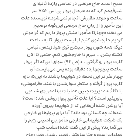
صبح است. حاج مرتضی در تماسی یازده ثانیه‌ای
شیرفهمم کرد که به هرحال پرواز پی اس ۷۵۲ سر
ساعت و موعد مقررش انجام نمی‌شود.» نویسنده علت
این تأخیر را از زبانِ حاج مرتضی این‌گونه توضیح
می‌دهد: «چهارتا مأمور امنیتی پرواز داریم که فراموش
کردیم خارجشون کنیم از لیست پرواز. تا یه ساعت
دیگه همه شون پودر میشن توی هوا. زبده‌ن، نباس
کشته بشن… میرم تا خارجشون کنم. حتمی تا الان
کارت پرواز رو گرفتن…» (ص ۹۲) سوای این‌که اگر پرواز
ساعتِ پنج‌وچهارده دقیقه بوده پس می‌بایست آن
چهار نفر در این لحظه در هواپیما باشند نه این‌که تازه
کارتِ پرواز گرفته‌ و منتظرِ سوارشدن باشند، «فراموشی»
یا «گافِ» مدیریتِ چنین عملیاتِ برنامه‌ریزی شده‌یی
باورپذیر است؟ آیا علتِ تأخیرِ پرواز روشن شده است؟
آیا روشن شده آن‌هایی که از هواپیما بیرون آورده
شده‌اند چه کسانی بوده‌اند؟ آیا برای پروازهای خارجی
یک شرکتِ هواپیمایی خارجی مأمورینِ امنیتی رژیم را
می‌گمارند؟ پیش از این گفته شده امشبِ شبِ
عملیات است و حتا ساعتش تعیین شده، بعد: «حاج