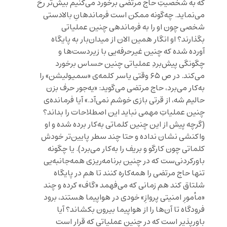
که به شخصیتِ حاج مرتضی برخورد می‌کنیم بیش‌تر رخ
می‌نماید. چه‌گونه ممکن است فرماندهانِ بالادستی
شخصی چون او را به فرماندهی چنین عملیاتی
بگذارند؟ او انگار همین الان از میدان‌بار به پایگاه
آورده شده که چنین غیرحرفه‌یی با زیردست‌ها و
چگونگی‌ پیش‌بردِ عملیاتی چنین حساس برخورد
می‌کند. در ص ۶۵ وقتی یاسر کلمه‌ی «سمیولیشن» را
به‌کار می‌برد، حاج مرتضی می‌گوید: «یه‌جور حرف بزن
حالیم شه، از قرتی بازی خوشم نمی‌آد.» آیا فرمانده‌ی
چنین عملیاتِ مهمی نباید این اصطلاحات را بداند؟
(گرچه پیش از این چنین کلماتی به‌کار برده شده و او
واکنشی نشان نداده و حتا چند سطر پایین‌تر خودش
کلماتی چون کارگو و بریف را به‌کار می‌برد). یا چگونه
باورکردنی‌ست که در چنین برنامه‌ریزی همه‌جانبه‌یی
تنها حاج مرتضی را همه‌کاره کنند تا هم در پایگاه
شلتاق کند هم زمانی که می‌فهمد «گاف» کرده و چند
«مأمورِ امنیتی پروازِ» خودی در هواپیما هستند، برود
فرودگاه تا آن‌ها را از هواپیما بیرون بکشاند؟ آیا
باورپذیر است که در چنین عملیاتی که قرار است