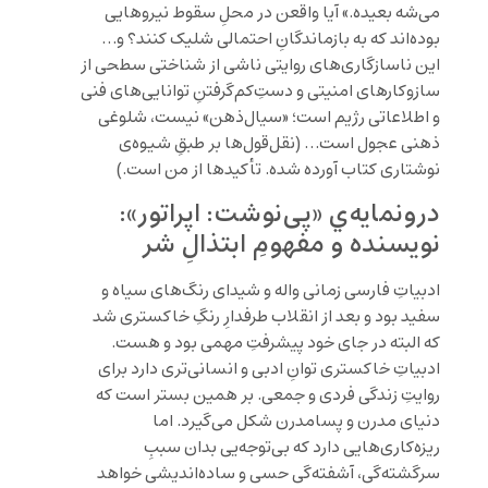
می‌شه بعیده.»‌ آیا واقعن در محلِ سقوط نیروهایی
بوده‌اند که به بازماندگانِ احتمالی شلیک کنند؟ و…
این ناسازگاری‌های روایتی ناشی از شناختی سطحی از
سازوکارهای امنیتی و دستِ‌کم‌گرفتنِ توانایی‌های فنی
و اطلاعاتی رژیم است؛ «سیال‌ذهن» نیست، شلوغی
ذهنی عجول است… (نقل‌قول‌ها بر طبقِ شیوه‌ی
نوشتاری کتاب آورده شده. تأکیدها از من است.)
درونمایه‌ي «پی‌نوشت: اپراتور»:
نویسنده و مفهومِ ابتذالِ‌ شر
ادبیاتِ فارسی زمانی واله‌ و شیدای رنگ‌های سیاه و
سفید بود و بعد از انقلاب طرفدارِ رنگ‌ِ خاکستری شد
که البته در جای خود پیشرفتِ مهمی بود و هست.
ادبیاتِ خاکستری توانِ ادبی و انسانی‌تری دارد برای
روایتِ زندگی فردی و جمعی. بر همین بستر است که
دنیای مدرن و پسامدرن شکل می‌گیرد. اما
ریزه‌کاری‌هایی دارد که بی‌توجه‌یی بدان سببِ
سرگشته‌گی‌، آشفته‌گی‌ حسی و ساده‌اندیشی خواهد