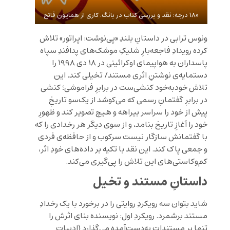
۱۸۰ درجه: نقد و بررسی کتاب در بانگ. کاری از همایون فاتح
ونوس ترابی در داستانِ بلندِ «پی‌نوشت: اپراتور» تلاش
کرده رویدادِ فاجعه‌بارِ شلیکِ موشک‌های پدافندِ سپاه
پاسداران به هواپیمای اوکرائینی در ۱۸ دی ۱۹۹۸ را
دستمایه‌ی نوشتنِ اثری مستند/ تخیلی کند. این
تلاش خودبه‌خود کنشی‌ست در برابرِ فراموشی؛ کنشی
در برابرِ گفتمانِ رسمی که می‌کوشد از یک‌سو تاریخِ
پیش از خود را سراسر بیراهه و هیچ تصویر کند و ظهورِ‌
خود را آغازِ تاریخ بنامد، و از سوی دیگر هر رخدادی را که
با گفتمانش سازگار نیست سرکوب و از حافظه‌ی فردی
و جمعی پاک کند. این نقد با تکیه بر داده‌های خودِ اثر،
کم‌وکاستی‌های این تلاش را پی‌گیری می‌کند.
داستانِ مستند و تخیل
شاید بتوان سه رویکردِ روایتی را در برخورد با یک رخدادِ
مستند برشمرد. رویکردِ اول: نویسنده بنای اثرش را
تنها بر مستنداتِ به‌دست‌آمده می‌گذارد (ادبیاتِ