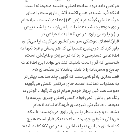
مرتضی باید برود سایت اصلی. جلسه محرمانه است.
اینکه فرداشب در عین الاسد آتش بازی ست را میان
حرف‌هایش گرفته‌ام.» (ص ۴۱) (معلوم نیست سرانجام
راوی موقعیتِ شبِ عملیات را می‌نویسد یا شبِ پیش
را.) و یا وقتی راوی در ص ۸۶ از آماده‌‌باش در
قرارگاه‌های موشکی سراسر کشور می‌گوید، آیا می‌توان
باور کرد که در چنین عملیاتی که هر بخش و فرد تنها به
اطلاعاتی دسترسی دارد که در حوزه‌ی وظایفش است،
شخصی که قرار است شلیک کند می‌تواند این اطلاعاتِ
جامع و محرمانه را داشته باشد؟ در صفحه‌ی ۶۵
فضاسازی به‌گونه‌یی‌ست که گویی چند ساعت بیش‌تر
به عملیات نمانده است. حاج مرتضی تلفنی می‌گوید:
«دو ساعت قبل پرواز خودم میام توی کارگو!… گوش به
زنگ من باش. نمی‌خوام کسی فعلن چیزی بپرسه یا
بدونه… جایگزینی نیروهای فرودگاه نباید انجام
بشه…» و چند سطر پایین‌تر راوی می‌نویسد: «اینکه
می‌دانی دقیقن چهارده ساعت دیگر قرار است هیچ
کدامشان در این دنیا نباشن…» در ص ۵۷ گفته شده: