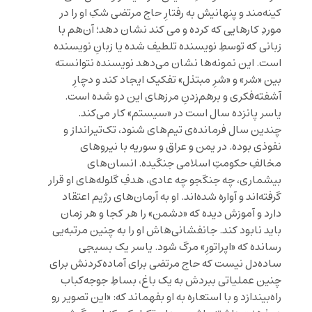
کینه‌مند و پنهانیش به رفتارِ حاج مرتضی شک‌ِ او را در
موردِ کارهایی که کرده و می کند نشان دهد؛ آن‌هم با
زبانی‌ که توسطِ نویسنده تلطیف شده یا زبانِ نویسنده
است. این نمونه‌ها نشان می‌دهد نویسنده نتوانسته
بین «شر» و «شرِ مبتذل» تفکیک ایجاد کند و دچارِ
آشفته‌فکری و برهم‌زدنِ مرزهای این دو شده است.
یاسر پانزده سال است در «سیستم» کار می‌کند.
چندین سال فرمانده‌ی تیم‌های شنود، تک‌تیرانداز و
نفوذی بوده. در یمن و عراق و سوریه با نیروهای
مخالفِ حکومتِ‌ اسلامی جنگیده. انسان‌های
بیشماری، چه جنگجو چه عادی، هدفِ گلوله‌های او قرار
گرفته‌اند و آواره شده‌اند. او به آرمان‌های رژیم اعتقاد
دارد و آموزش دیده که «دشمن» را هر کجا و هر زمان
باید نابود کند. جانفشانی‌هاش او را به چنین مرتبه‌یی
رسانده که «اپراتورِ» مرگ شود. یاسر یک بسیجی
ساده‌دل نیست که حاج‌ مرتضی برای آماده‌کردنش برای
چنین عملیاتی ببردش به یک باغ، بساطِ ‌جوجه‌کباب
راه‌بیندازد و با استعاره به او بفهماند که: «این تصویر رو