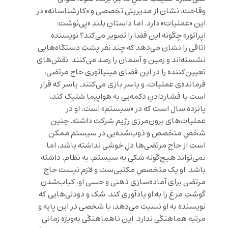
وقاحت، نشان از مدیریتی تخصصی و «کارشناسانه» در
این «عملیات» دارد. اما داستانِ بلندِ «پی‌نوشت:
اپراتور» چگونه این فضا را تصویر می‌کند؟ نویسنده
اتاقی را نشان می‌دهد که چند نفر پشتِ دستگاه‌هایی
نشسته‌اند و زمین و آسمان را رصد می‌کنند. نقش‌های
تعیین‌کننده را در این فضای مینیاتوری حاج مرتضی،
فرمانده‌ی عملیات، و یاسر بازی می‌کنند. یاسر که قرار
است با فشاردادنِ دکمه‌یی به هواپیما شلیک کند،
پانزده سال است که در «سیستم»‌ است. او در
عملیات‌های برون‌مرزی رژیم شرکت داشته. چنین
شخصِ متخصص و ذوب‌شده‌یی در سیستم ممکن
است از حاج مرتضی‌ها دلِ خوشی نداشته باشد، اما
نمی‌تواند هیچ‌گونه شکی به سیستم، به نظام، داشته
باشد. او یک متخصصِ مکتبی‌ست و لازم نیست حاج
مرتضی برای آماده‌سازی ذهنی و حسی او، کباب‌شدنِ
گوشتِ مرغ را به او یادآوری کند. شک و دودلی‌هایی که
نویسنده به او نسبت می‌دهد، با شخصی در این پایه و
مرتبه هماهنگی ندارد. این ناهماهنگی به‌ویژه زمانی