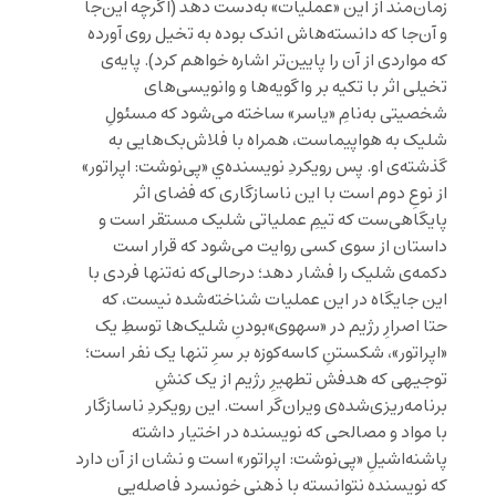
زمان‌مند از این «عملیات» به‌دست دهد (اگرچه این‌‌جا
و آن‌جا که دانسته‌هاش اندک بوده به تخیل روی آورده
که مواردی از آن را پایین‌تر اشاره خواهم کرد). پایه‌ی
تخیلی اثر با تکیه بر واگویه‌ها و وانویسی‌های
شخصیتی به‌نامِ «یاسر» ساخته می‌شود که مسئولِ
شلیک به هواپیماست، همراه با فلاش‌بک‌هایی به
گذشته‌ی او. پس رویکردِ نویسنده‌ي «پی‌نوشت: اپراتور»
از نوعِ دوم است با این ناسازگاری که فضای اثر
پایگاهی‌ست که تیمِ عملیاتی شلیک مستقر است و
داستان از سوی کسی‌ روایت می‌شود که قرار است
دکمه‌ی شلیک را فشار دهد؛ درحالی‌که نه‌تنها فردی با
این جایگاه در این عملیات شناخته‌شده نیست، که
حتا اصرارِ رژیم در «سهوی»بودنِ شلیک‌ها توسطِ یک
«اپراتور»، شکستنِ کاسه‌کوزه بر سرِ تنها یک نفر است؛
توجیهی که هدفش تطهیرِ رژیم از یک کنشِ
برنامه‌ریزی‌شده‌ی ویران‌گر است. این رویکردِ ناسازگار
با مواد و مصالحی که نویسنده در اختیار داشته
پاشنه‌اشیلِ «پی‌نوشت: اپراتور» است و نشان از آن دارد
که نویسنده نتوانسته با ذهنی خونسرد فاصله‌یی