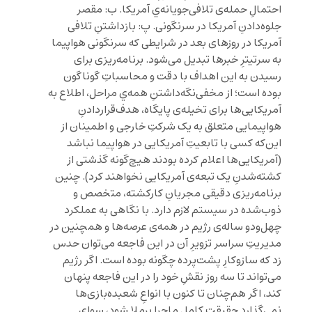
احتمالِ حمله‌ی تلافی‌جویانه‌ي آمریکا. ب: مقصر
جلوه‌دادنِ آمریکا در سرنگونی. پ: بازداشتنِ تلافی
آمریکا در روزهای بعد در شرایطی که سرنگونی هواپیما
به سرتیترِ خبرها تبدیل می‌شود. برنامه‌ریزی برای
رسیدن به این اهداف با دقت و محاسباتِ گوناگون
بوده است؛ از مخفی‌نگه‌داشتنِ همه‌ي مراحل، اطلاع به
آمریکا‌یی‌ها برای تخیله‌ی پایگاه، هدف‌قراردادنِ
هواپیمایی متعلق به یک شرکتِ خارجی و اطمینان از
این‌که کسی با تابعیتِ آمریکایی در هواپیما نباشد
(آمریکایی‌ها اعلام کرده بودند هیچ‌گونه گذشتی از
کشته‌شدنِ یک تبعه‌ی آمریکایی نخواهند کرد). چنین
برنامه‌ریزی دقیقی مجریانِ کارکشته، متخصص و
ذوب‌شده در سیستم لازم دارد. با نگاهی به عملکرد
چهل‌ودو ساله‌ی رژیم در همه‌ی عرصه‌ها و همچنین در
مدیریتِ سراسر تزویرِ آن در این فاجعه می‌توان حدس
زد که سازوکارِ پشت‌پرده چگونه بوده است. اگر رژیم
می‌تواند تا سه روز نقشِ خود را در این فاجعه پنهان
کند، اگر هم‌چنان تا کنون با انواعِ شعبده‌بازی‌ها
نمی‌گذارد حقیقتِ کاملِ ماجرا برملا شود، سوای