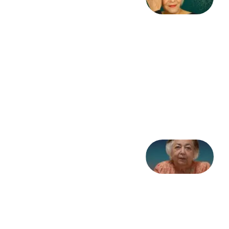
مرگ
به
مثابه
نظام،
سوگ
به
مثابه
تاریخ
31
جولای
2026
علا خاکی:
«کمانگیر»
– برای
شهرنوش
پارسی
پور،
«شهری