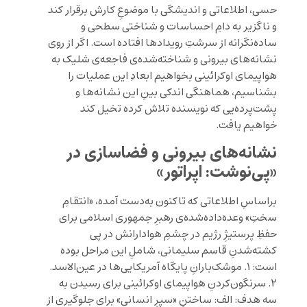
حسی، اطلاعاتی و اندیشگی با موضوعِ کارش برقرار کند
و ناگزیر به دامِ احساسات و شناختی سطحی و
ساده‌نگرانه‌ از سرشتِ رویدادها افتاده است. اگر از روی
نشانه‌های بیرونی و شناخته‌شده‌ی فاجعه‌ی شلیک به
هواپیمای اوکرائینی بخواهیم ابعادِ این عملیات را
بشناسیم، هماهنگی اندکی بینِ این نشانه‌ها و
پشت‌پرده‌یی که نویسنده تلاش کرده تخیل کند
خواهیم یافت.
نشانه‌های بیرونی و فضاسازی در
«پی‌نوشت: اپراتور»
براساسِ اطلاعاتی که تاکنون به‌دست آمده، «انتقامِ
سختِ» وعده‌داده‌شده‌ی رهبرِ جمهوری اسلامی برای
حفظِ پرستیژِ رژیم در چشمِ هوادارانش در پی
کشته‌شدنِ قاسم سلیمانی، شاملِ این مراحل بوده
است: ۱. موشک‌بارانِ پایگاه آمریکایی‌ها در عین‌الاسد.
۲. سرنگون‌کردنِ هواپیمای اوکرائینی برای رسیدن به
سه هدف: الف: ساختنِ «سپرِ انسانی» برای جلوگیری از