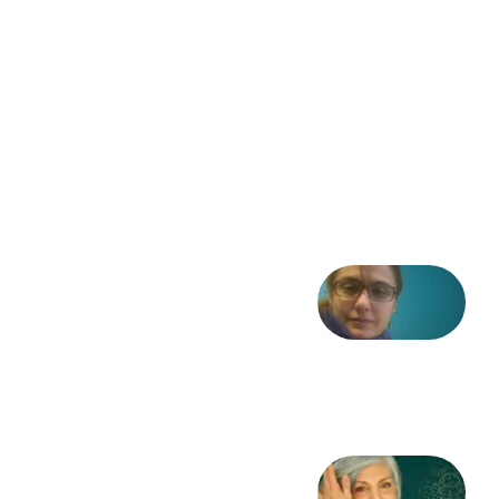
– «از
فرمان تا
فریاد»؛
ادبیات و
موسیقی
در انقلاب
مشروطه
6 آگوست
2026
شعری
از آزاده
طاهایی
3 آگوست
2026
کژمیر: