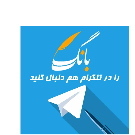
جان»
27 جولای
2026