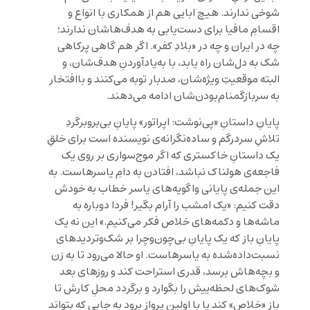
شوخی ندارند. هیچ ابایی هم از همکاری با انواع و
اقسامِ مافیا برای دست‌یابی به هدف‌هاشان ندارند؛
چه در ایران و چه در «بلادِ کفر». اگر هم گاهی پرکاهی
شک به دل‌شان راه یابد، با به‌یادآوردنِ هدف‌شان، و
البته موقعیتِ ویژه‌شان، صدبار توبه می‌کنند و باافتخار
به سربازگمنام‌بودن‌شان ادامه می‌دهند.
پایانِ داستانِ «پی‌نوشت: اپراتور» پایانِ بی‌بروبرگردِ
تلاشِ سردرگم و ساده‌نگرانه‌ی نویسنده است برای خلقِ
یک داستانِ خاکستری که اگر موج‌سواری بر روی یک
فاجعه‌ی هولناک نباشد، افتادن به دامِ یاسرهاست. به
این جمله‌ی پایانی واگویه‌های یاسر خطاب به خودش
دقت کنیم: «یک امشب را آرام بگیر! فردا دوباره به
ماشه‌ها و دکمه‌های خلاص فکر می‌کنیم.» این نه یک
پایانِ باز که یک پایانِ بی‌چون‌وچرا بر شک‌وتردیدهای
نسبت‌داده‌شده به یاسرهاست. او حالا می‌رود تا به زن
و بچه‌هاش برسد، قدری استراحت کند و روزهای بعد
شوک‌های لحظه‌ییش را بگوارد و برگردد محلِ کارش تا
باز «خلاص» کند یا با اولین پرواز برود به جایی که بتواند