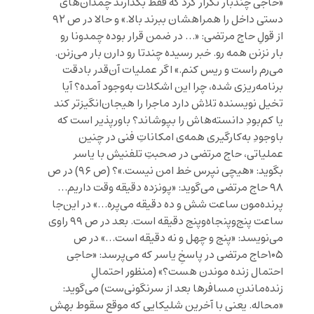
«حاجی چندبار تکرار کرد که فقط بگذارند چمدان‌های
دستی داخل را همراهشان ببرند بالا.» و حالا در ص ۹۲
از قولِ حاج مرتضی: «… در ضمن قرار بوده چمدونا رو
بار نزنن همه رو. خبر رسیده چندتا رو دارن بار می‌زنن.
می‌رم راست و ریس کنم.» اگر عملیات آن‌قدر بادقت
برنامه‌ریزی شده، چرا این اشکلات به‌وجود آمده؟ آیا
تخیل نویسنده تلاش دارد ماجرا را هیجان‌انگیزتر کند
یا کم‌بودِ دانسته‌هاش را بپوشاند؟ باورپذیر است که
باوجودِ به‌کارگیری همه‌ی امکاناتِ فنی در چنین
عملیاتی، حاج مرتضی در صحبتِ تلفنیش با یاسر
بگوید: «هیچی نپرس خط امن نیست.»؟ (ص ۹۶) در ص
۹۸ حاج مرتضی می‌گوید: «پونزده دقیقه وقت داریم…
پرنده‌مون ساعت شش و ده دقیقه می‌پره…» در این‌جا
ساعت پنج‌وپنجاه‌وپنج دقیقه است. بعد در ص ۹۹ راوی
می‌نویسد: «پنج و چهل‌ و نه دقیقه است…» در ص
۱۰۵حاج مرتضی در پاسخِ یاسر که می‌پرسد: «حاجی
احتمال زنده موندن هست؟» (منظور احتمالِ
زنده‌ماندنِ مسافرها بعد از سرنگونی‌ست) می‌گوید:
«محاله. یعنی با آخرین شلیکایی که موقع سقوط بهش