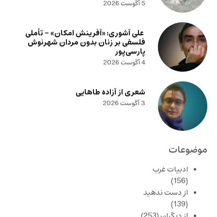
5 آگوست 2026
علی آشوری: «آفرینش امکان» – تأملی
فلسفی بر زنان بدون مردان شهرنوش
پارسی‌پور
4 آگوست 2026
شعری از آزاده طاهایی
3 آگوست 2026
موضوعات
ادبیات غرب
(156)
از دست ندهید
(139)
از دیگران
(253)