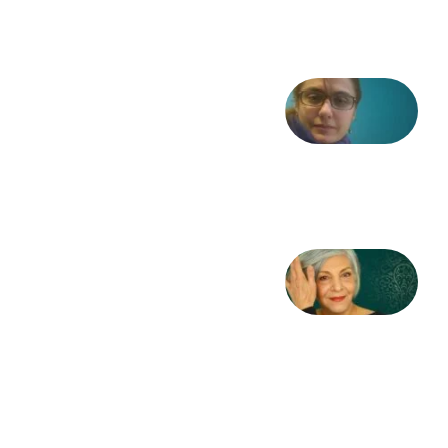
2026
شعری
از آزاده
طاهایی
3 آگوست
2026
کژمیر:
مرگ
به
مثابه
نظام،
سوگ
به
مثابه
تاریخ