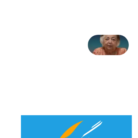
31
جولای
2026
علا خاکی:
«کمانگیر»
– برای
شهرنوش
پارسی
پور،
«شهری
جان»
27 جولای
2026