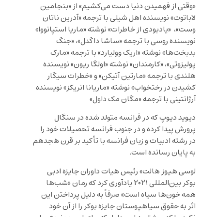
«وقتی از فهمیدن دنیا دست‌ می‌کشیم» از «بنجامین
لاباتوت» نویسنده اهل شیلی با ترجمه «آدرین ناتان
وست»، «یادبودی از خاطرات» نوشته «ماریا استپانووا»
نویسنده روسی با ترجمه «ساشا داگدل»، «جنگ
بدبخت‌ها» نوشته «اریک وولیارد» با ترجمه «مارک
پولیزوتی»، «کارمندان» نوشته «اولگا ریون» نویسنده
هلندی با ترجمه «مارتین آتیکن» و «خطرات سیگار
کشیدن در رختخواب» نوشته «ماریانا انریکز» نویسنده
آرژانتینی با ترجمه «مگان مک داول»
دیوید دیوپ که در فرانسه متولد شده در سنگال
پرورش پیدا کرده و در جنوب فرانسه تحصیلات خود را
در رشته ادبیات و زبان فرانسه با تأکید بر قرن هجدهم
به پایان رسانده است.
لوسی هیوز هالت» رئیس هیات داوران جایزه ادبی
بوکر بین‌المللی ۲۰۲۱ یادآوری کرد که رمان «شب‌ها
همه خون‌ها سیاه است» صرفاً به دلیل پرداختن این
اثر به حقوق سیاهپوستان جایزه بوکر را از آن خود