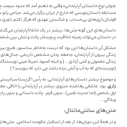
عنوان نوعِ «داستان آپارتمانی» وقتی به ذهنم آمد که حدود سیصد چ
مسابقه داستان‌نویسی که خارج از ایران برگزار ‌می‌شد. جراحی زانو 
فوتبال‌بازی‌های بی‌حساب و شکستن عهدی که هرگز نکنم داوری مساب
داستان‌های این گونه متن‌ها، بیشتر در یک خانه/آپارتمان می‌گذشت
در داستان می‌تواند زمینه خلاقیت پیچیده‌تر پلات و تنش بین شخصیت‌
مشکل آن داستان‌ها این بود که درست به‌خاطر سانسور، هیچ بیرونی 
زندگی بیرون از آپارتمان، جامعه، زمان مشخص تاریخی، جدال‌های
زندگی معمولی و کمی آزادی‌… ( و البته کمبود تجربۀ عینی نویسندگان 
(نویسنده‌ای که به آب و آتش نزده باشد چی دارد که بنویسد؟ )
و موضوع بیشتر داستان‌های آپارتمانی، نه یأس اگزیستاسیالیستی 
زاری
بود. عاشقی رها‌شده، منزوی، بیشتر در آپارتمانی یا اتاقی، م
اول شخص (اما حدیث نفس) ، بدون فرم، پلات داستانی و بدون پایان
وبلاگی…
متن‌های سانتی‌مانتال:
و در همۀ این دوران‌ها، از بعد از استقرار حکومت اسلامی، متن‌ها