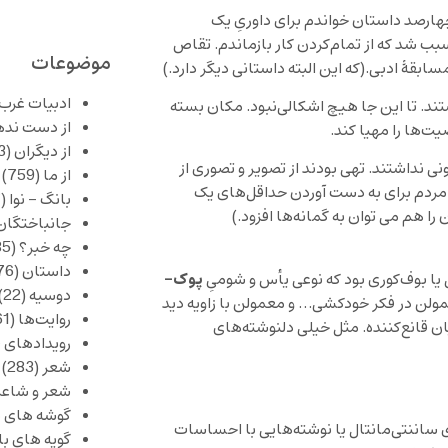
هارصد داستان خواندم برای داوریِ یک
سبب شد که از تمام‌کردن کار بازماندم. تقاص
موضوعات
قۀ ادبی.(که این البته داستانی دیگر دارد.)
ادبیات غرب
ند. تا این جا هیچ اشکالی‌نبود. مکان بسته
از دست نده
‌ها را مهیا‌ کند.
از دیگران
(253)
نداشتند. تهی‌ بودند از تصویر و تصوری از
از ما
(759)
 مردم برای به دست آوردن حداقل‌های یک
بانگ – نوا
(357)
را هم می توان به گمانه‌ها افزود.)
جانباختگان
چه خبر؟
(1,085)
داستان
(376)
پوک-
یا بوف‌کوری بود که نوعی یأس و شومیِ
دوسیه
(22)
عمولن در فکر خودکشی… و معمولن با زاویه دید
روایت‌ها
(61)
 قانع‌کننده. مثل خیلی دلنوشته‌های
رویدادهای 
شعر
(283)
شعر و شاعر
گوشه های ب
ی ساننتی‌مانتال یا نوشته‌هایی با احساسات
گویه های ب