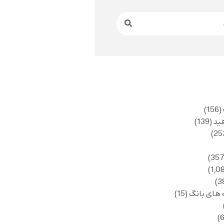
(156)
ید
(139)
 های بانگ
(15)