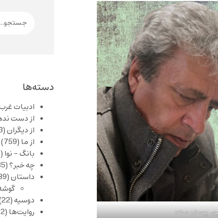
دسته‌ها
ادبیات غرب
از دست نده
از دیگران
(253)
از ما
(759)
بانگ – نوا
(357)
چه خبر؟
(1,085)
داستان
(389)
گوشه
دوسیه
(22)
روایت‌ها
(62)
ور. پوستر: ساعد