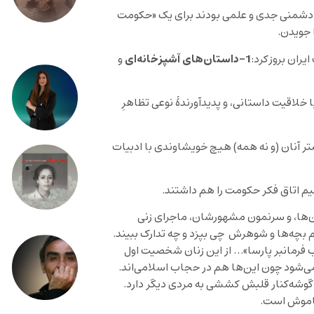
، دشمنی جدی و علمی بودند برای یک «حکومت
 جویدن.
1-داستان
های آشپزخانه
ای
ران بروز‌کرد:
و
لاقیت داستانی، و پدید‌آورندۀ نوعی تظاهرِ
شتر آنان (و نه همه) هیچ خویشاوندی با ادبیات
م اتاق فکر حکومت را هم داشتند.
ان‌ها، و سرنمون مشهورشان، ماجرای زنی
 بچه‌ها و شوهرش چی بپزد و چه تدارک ‌ببیند.
وب فرمانبر پارسا»… از این زنان شخصیت اول
می‌شود چون این‌ها هم در حجاب اسلامی‌اند.
پیش‌نمونه ( Prototype)، زن داستان، گوشه‌کنار قلبش کششی به مردی دیگر دارد.
اموش‌ است.