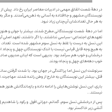
در دهۀ شصت اتفاق مهمی در ادبیات معاصر ایران رخ داد. پیش از ا
نویسندگان مشهور و جاافتاده به آسانی به ذهن‌می‌آمدند. و مگر ب
به هر حال تعدادشان آن‌‌چنان زیاد نبود.
اما در دهۀ شصت نویسندگانی مطرح‌ شدند، بیشتر یا جوان و هنوز به
تعهدهای اجتماعی-سیاسی نداشتند، یا اگر داشتند، تعهد اصلی آن‌
این نسل به درست یا غلط به نسل سوم مشهور شده ‌است. تعداد، 
به هیچ وجه قابل قیاس نیست با اندک نویسندگان چهل و پنجاه. ا
درخشان و خوب هم سرآمد ‌بود. بدیهی‌ است که اینان مدیون صادق 
خوب دهه‌های چهل و پنجاه بودند.
سرنوشت این نسل اما پراکندگی در جهان بود. با شدت گرفتن سانسور 
قتل، بیشتر این نویسندگان به خارج از وطن‌ رانده ‌شدند: مهاجرت، ت
باری، این نسل نوشتن‌هایش را ادامه داده و بازماندگانش هنوز هم 
نیستند…
پس از درخشش نسل سوم، گمانم، دورانی افول و رکود را شاهدیم (الب
آتشی زیر خاکستر بود.