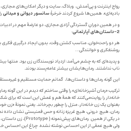
رواج اینترنت و پی‌آمدش، وبلاگ، سایت و دیگر امکان‌های مجازی
سانسور دیوانی و میدانی
بادیه‌ای». همین‌ها شروع‌ کردند خرخرۀ
را
و در همین دورانِ گستردگی آزادی مجازی، دو عارضۀ مهم در ادبیات ای
2-داستان
های آپارتمانی
:
هر دو راحت‌خوان، مناسب کشتن وقت، بدون ایجاد درگیر‌ی فکری با خ
روشنفکری و خوانندگی…
و پدیده‌ای که به چشم می‌آمد: ازدیاد نویسندگان زن بود. منتها بی
ناب نداشتند. رمان‌هایشان بیشتر عامه‌پسند بودند.
این گونه رمان‌ها و داستان‌ها، گمانم حمایت مستقیم و غیرمستقی
ترکیب «رمان آشپزخانه‌ای» را وقتی ساختم که دیدم در این گونه رم
خانه‌دار را روایت‌می‌کنند که همۀ هم و غمش این است که برای شکم
بعنوان یک زن خانه‌دار، منزل را چطور بچرخاند. یعنی نمونۀ «زن خ
رمان، هیچ درونی، هیچ غریزه زنانه و حس فمنیستی نشان‌ داده ‌ن
در یکی از همین رمان‌های 
ولی هیچ عمقی از این احساس نوشته ‌نشده. چراغ این احساس خ