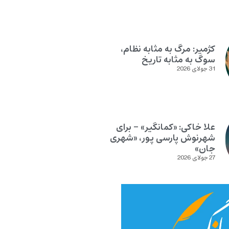
کژمیر: مرگ به مثابه نظام،
سوگ به مثابه تاریخ
31 جولای 2026
علا خاکی: «کمانگیر» – برای
شهرنوش پارسی پور، «شهری
جان»
27 جولای 2026