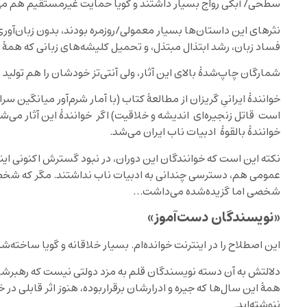
سطحی/ آبکی رواج بسیار داشتند و گویا حمایت غیرمستقیم هم می
نثرهای این داستان‌ها بسیار معمولی/روزمره بودند، بدون زبان‌آوری 
فساد زبان، رشد ابتذال مبتذل، و تحمیل کلیشه‌های زبانی که همۀ 
شمارگان چاپ‌شدۀ بالای این آثار، ولی آنتی‌تز خودشان را هم تولید ‌
خوانندۀ ایرانیِ گریزان از مطالعۀ کتاب (با آمار شرم‌آور میانگین
است قاتل زنجیره‌ای اندیشه و خلاقیت) اگر خوانندۀ این آثار می‌شد،
خوانندۀ بالقوۀ ادبیات ناب ایران می‌شد.
نکته این است که خوانندگان این دوران، در نبود گسترش اکنونی اینت
عمومی هم، دسترسی چندانی به ادبیات ناب نداشتند. مگر که شخصی
شخصی اما گزیده‌شده می‌داشت…
«نویسندگان دست
آموز»
این اصطلاح را در اینترنت خوانده‌ام. بسیار خلاقانه و گویا ساخته‌شد
دلالتش به آن دسته نویسندگان قلم به مزد دولتی نیست که رهبرشا
همۀ این سال‌ها که جیره و ادرارشان برقرار‌بوده، هنوز اثر قابلی 
ننوشته‌اید.