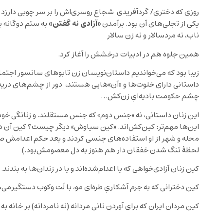
روزی که دختری/ گردآفریدی شجاع روسری‌اش را بر سر چوبی دار‌‌زد و
«آزادی نه گفتن»
یکی از تجلی‌های آن بود. برآمدن
به ستم دوگانه بر
ناب، نه مردسالار و نه زن سالار
همین جلوه هم در ادبیات درخشش را آغاز‌ کرد.
زیبا بود که می‌خواندیم داستان‌نویسان زن تابو‌های سانسور اجت
داستانی دارای خلوت‌ها و «آن‌»هایی هستند، دور از چشم‌های دریده
چشم حکومت بادیه‌ایِ زن‌کش…
این زنان داستانی، نه «جنس دوم» که جنس مستقلند. و زنانگی خود 
این‌ها مهم‌تر: کین‌کش‌اند. «کین سیاوش» دیگر چیست؟ کین آن دخ
محله و شهر از او استفاده‌های جنسی کردند و بعد حکم اعدامش صا
لحظۀ تنگ شدن خفقان دار هم هنوز به دل معصومش‌‌بود.)
کین زنان آزادی‌خواهی که یا اعدام‌شده‌اند و یا در زندان‌ها به بندند.
کین دخترانی که به جرم آشکاریِ طره‌ای مو، با لَت وکوب دستگیر‌م
کین مردان ایران که برای آوردن نانی مردانه (نه نامردانه) بر خانه 