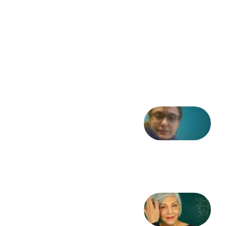
فرمان تا
فریاد»؛
ادبیات و
موسیقی
در انقلاب
مشروطه
6 آگوست
2026
شعری
از آزاده
طاهایی
3 آگوست
2026
کژمیر:
مرگ