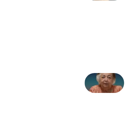
به
مثابه
نظام،
سوگ
به
مثابه
تاریخ
31
جولای
2026
علا خاکی:
«کمانگیر»
– برای
شهرنوش
پارسی
پور،
«شهری
جان»
27 جولای