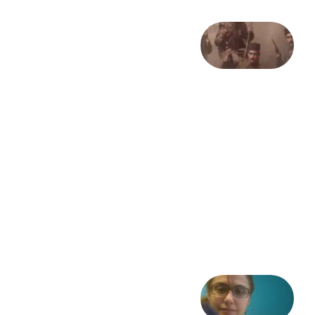
صد و
بیستمین
سالگرد
انقلاب
مشروطه
– «از
فرمان تا
فریاد»؛
ادبیات و
موسیقی
در انقلاب
مشروطه
6 آگوست
2026
شعری
از آزاده