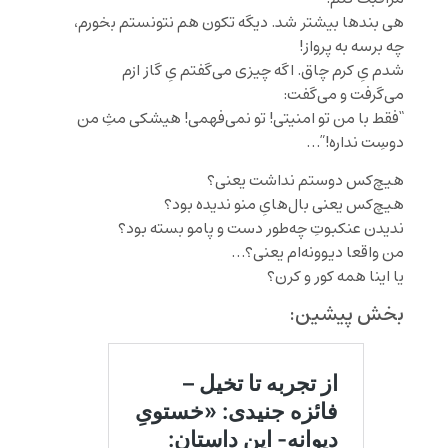
هی بندها بیشتر شد. دیگه تکون هم نتونستم بخورم،
چه برسه به پرواز!
شدم یِ کرم چاق. اگه چیزی می‌گفتم یِ گاز ازم
می‌گرفت و می‌گفت:
“فقط با من تو امنیتی! تو نمی‌فهمی! هیشکی مثِ من
دوسِت نداره!”…
هیچ‌‌کس دوستم نداشت یعنی‌؟
هیچ‌کس یعنی بال‌هایِ منو ندیده بود‌؟
ندیدن عنکبوتِ چه‌طور دست و پامو بسته بود؟
من واقعا دیوونه‌ام یعنی؟…
یا اینا همه کور و کرن؟
بخش پیشین: