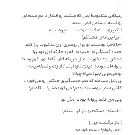
…
زنیکه‌ی عنکبوت! بس که مشتم رو فشار دادم سنجاق
رو نبینه، دستم زخمی شده..‌.
ایکبیری … عنکبوت زشت …. بیوه‌سیاه ….
-بیا پروانه‌ی قشنگم!
-بالاخره تونستم تو رو از روسری اون عنکبوت باز کنم.
چقده قشنگی تو! حیفِ تو، که رو چارقد اون بودی!
ممکن بود بخورتت مثل من که الان فقط اون کرم وسط
پروانه‌ام مونده! دیدی تازه اونم گاز زده و نصفه‌نیمه.
تو می‌دونی بیوه‌سیاه چیه؟
یِ رتیل سیاهه که بعدِ جفت‌گیری جفتش رو می‌خوره…
کاش منم بیوه‌سیاه بودم! می‌خوردمش!… تامام!
ولی من فقط پروانه بودم، مثل تو.
-خستو ! دستت رو باز کن ببینم!
( باز برگشت این )
-نمی‌خوام‌! دست خودمه.