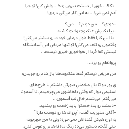
-نگا!… خون از دستت بیرون زده!… ولش کن‌! تو چرا
آدم نمی‌شی!… به این کار می‌گن دزدی!
-دزدی؟… من دزدم؟… من؟…
-بیا بگیرش عنکبوتِ زشتِ گشنه…
-با این کارا فقط طولِ درمان خودت رو بیشتر می‌کنی!
وقتمون رو تلف می‌کنی! تو تنها مریض این آسایشگاه
نیستی که! فردا از هواخوری خبری نیست…
پروانه‌ام رو برد…‌
من مریض نیستم فقط عنکبوت‌ها بال‌هام رو جویدن:
یِ روز دو تا بال مخملیِ صورتی داشتم با طرح‌های
اسلیمی دوار که وقتی باهاشون می‌چرخیدم، تا آسمونا
می‌رفتم، می‌شدم خالِ لب آسمون…
-دستت رو بده خستو! باید زخمت رو ببندیم.
-آقای مدیریت گفت: “پروانه‌ها رو دوست داره!”
به اون هیکل گنده‌اش نمی‌خوره؛ ولی با من مهربونه.
حتی گفت، دستور می‌ده رنگ ملافه‌هام رو عوض کنن.