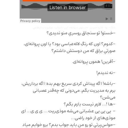
بانگ- نوا
·
فائزه جنیدی: «خستوی دیوانه»، این داستان: عنکبوت و تارهاش
-خستو‌! تو سنجاق روسریِ منو ندید‌ی؟
-کدوم؟ اون که رنگِ لاله‌عباسی بود؟ یا اون پروانه‌ای،
صورتیِ براق که من دوستش داشتم؟
-آفرین! همون پروانه‌ای.
-نه ندیدم!
-باشه! اگه پیداش کردی سریع بهم بده؛ اگه برداریش،
برم به مدیریت بگم، می‌دونی که چه‌قدر عصبانی
می‌شن؟
-ها !… لازم نیست بازم بگم؟
– یی یی یی عشبانی می‌شه موذی‌ریت … ی ی ی… ای
موذی‌هایِ از خود راضی…
-حواس‌پرتیِ تو رو من باید جواب بدم؟ برو خوابم میاد