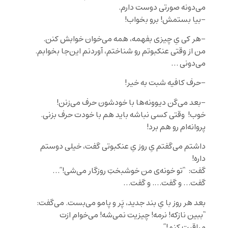
می‌دونه صورتی دوست دارم.
-بیا بستمش! برو بخواب!
-هر کی یِ چیزی بفهمه، همه می‌خوان خوابش کنن.
من از وقتی عنکبوتم رو شناختم، آوردنم این‌جا بخوابم.
می‌دونی …
-حرف کافیه شبت به خیر!
-بعد می‌گن دیوونه‌ها با خودشون حرف می‌زنن!
خوب! وقتی کسی نباشه باید هم با خودت حرف بزنی.
پروانه‌ام رو هم برد!
داشتم می‌گفتم یِ روز یِ عنکبوتی گفت، خیلی دوستم
داره!
گفت: “تو خونه‌ی من خوشبختِ روزگار می‌شی!”…
گفت… و گفت…. و گفت…
بعد هر روز با یِ بند جدید، پَر و پامو می‌بست. می‌گفت:
“ببین نازکه! نرمه! چیزیت نمی‌شه! می‌خوام ازت
مراقبت کنم!”