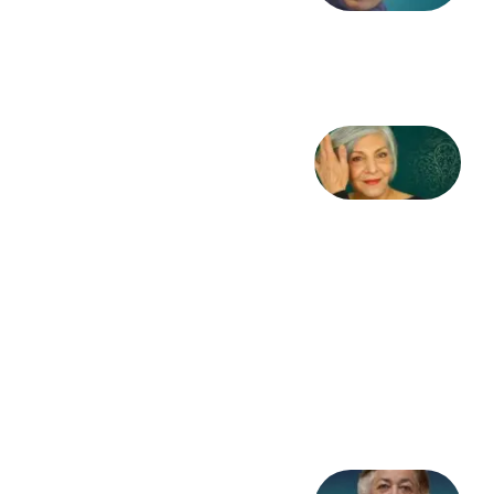
طاهایی
3 آگوست
2026
کژمیر:
مرگ
به
مثابه
نظام،
سوگ
به
مثابه
تاریخ
31
جولای
2026