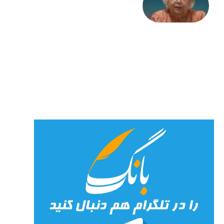
علا خاکی:
«کمانگیر»
– برای
شهرنوش
پارسی
پور،
«شهری
جان»
27 جولای
2026