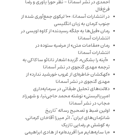
احمدی در نشر آسمانا – نظر حورا یاوری و رضا
فرخ‌فال
در انتشارات آسمانا: ۱۰۰ لیکوی جمع‌آوری شده از
جنوب کرمان به زبان انگلیسی
رمان «فیل‌ها به جلگه رسیدند» از کاوه اویسی در
انتشارات آسمانا
رمان «مقامات متن» از مرضیه ستوده در
انتشارات آسمانا
«آینه را بشکن»، گزیده اشعار نانائو ساکاکی به
ترجمه مهدی گنجوی در نشر آسمانا
«کهکشان خاطره‌ای از غروب خورشید ندارد» از
مهدی گنجوی در نشر آسمانا
دلالت‌های تحلیل طبقاتی در سرمایه‌داری
امپریالیستی» نوشته محمد حاجی‌نیا، و شهرزاد
مجاب در نشر آسمانا
اولین ضبط و تصحیح رساله “تاریخ
شانژمان‌های ایران”، اثر میرزا آقاخان کرمانی،
به کوشش م.رضایی تازیک
«با سایه‌هایم مرا آفریده‌ام» از هادی ابراهیمی