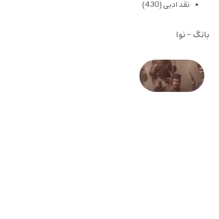
نقد ادبی
(430)
بانگ - نوا
صد و
بیستمین
سالگرد
انقلاب
مشروطه
– «از
فرمان تا
فریاد»؛
ادبیات و
موسیقی
در انقلاب
مشروطه
6 آگوست
2026