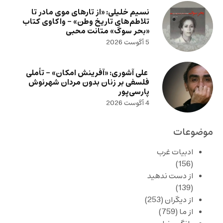
نسیم خلیلی: «از تارهای موی مادر تا
تلاطم‌های تاریخ وطن» – واکاوی کتاب
«بحر سوگ» متانت محبی
5 آگوست 2026
علی آشوری: «آفرینش امکان» – تأملی
فلسفی بر زنان بدون مردان شهرنوش
پارسی‌پور
4 آگوست 2026
موضوعات
ادبیات غرب
(156)
از دست ندهید
(139)
از دیگران
(253)
از ما
(759)