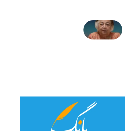
2026
علا خاکی:
«کمانگیر»
– برای
شهرنوش
پارسی
پور،
«شهری
جان»
27 جولای
2026