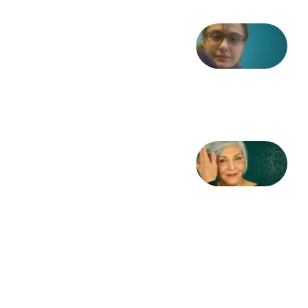
شعری
از آزاده
طاهایی
3 آگوست
2026
کژمیر:
مرگ
به
مثابه
نظام،
سوگ
به
مثابه
تاریخ
31
جولای