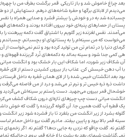
بعد چراغ خاموش شد و باز تاریکی. قمر برگشت بطرف من با چهره‌ای 
می‌دیدم از لابلای برگها و حفره شاخه‌های درهم. دستهایش از دو طر
چسبانده شد به در و خودش را بیشتر فشرد و صدایی همراه با نفس لغ
پستان از حصارهای پنبه‌ای خود بیرون افتاده بودند و دکمه‌های قهوه
می‌آمدند. نفس لغزنده زیر گلویم با اشتیاق گفت دکمه پیرهنت را باز
می‌خواست که من سینه‌ام را به پستانهای او بچسبانم، چسباندم و 
گرمای دنیا را در تمام تن من تولید کرده بود و تنم نمی‌خواست از 
هی کمی جدا شود و سینه بمالد به دکمه‌های تُرد گریزنده قهوه‌ای 
آن شکاف زیر شورت، اما شکاف این بار خشک بود و انگشت میانی‌
با آب دهن خیسش کن. عذاب باز بیرون کشیدن دستم از لای حُفره‌ای
بود بعد انگشتان خیس شده را از لای همان حُفره به داخل فرستادن
داشت ذره ذره خیس تر و نرم تر می‌شد و درد از من فاصله می‌گرفت و
خوشحال قمر بیرون می‌جهید. دست راستم بر سینه‌اش می‌گردید و د
انگشت میانی دست چپ چیزهای تازه‌ای درون شکاف کشف می‌کرد. صد
یک قطره آب گفت همین جا. آن گلوله گریزنده را گفت که خوش داش
گلوله بسُرد از زیر انگشت من بلغزد تا باز فشرده شود زیر انگشت و 
سینه قمر بالا برود و پایین بیفتد. مادرم گفت برو داخل حمام لباست ر
گفتم نه. گفت چاقو که نزدن به جایی ت‌ها؟ گفتم نه. اگر زخمهای تن
نمی‌گذاشت شبهای بعد به پشت باغ خانه قمر بروم درحالیکه تم