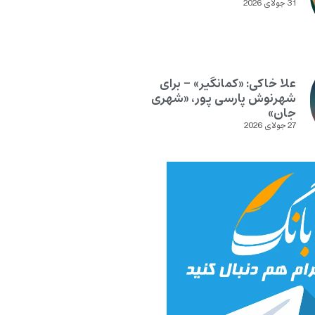
31 جولای 2026
علا خاکی: «کمانگیر» – برای
شهرنوش پارسی پور، «شهری
جان»
27 جولای 2026