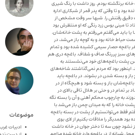
به خانه برنگشته بودم. روز داشت با رنگ شیری
 بود و تا وقتی که پدر قمر از شبکاری اداره
 دقیق رفتنش را. شبها سر وقت مشخص از
اد تا مینی بوس زرد رنگی که او منتظرش بود
یا باید می‌گفتم می‌رفتم به پشت خانه‌شان.
ت حیاط خانه بود و به کوچه باز می‌شد، در
ور هر باغچه حصار سیمی کشیده شده بود و تمام
ارهای سبز پررنگ صاف و شفاف. باغچه دری هم
چمن پشت باغچه‌های خود می‌نشستند به
. اینطور بود که مردم نمی‌گذاشتند شاخه‌های
باز و بسته شدن در بشوند. در باغچه باید
باغچه‌شان باز و بسته شود و هیچگاه از در
ر تمام در و حتی بر هلال تاقی بالای در
 بدوزند به چارچوب محکم آهنی و آن را بسته نگه
پشت خانه را که به میدان چمن باز می‌شد با
رفتم فقط می‌توانستیم از پشت در بسته باغچه
موضوعات
 بود همدیگر را ملاقات بکنیم از لای بوی
از نشود چون سه تا دختر جوان در خانه داشت
ادبیات غرب
حل شبانه از در باغچه وارد خانه شده مزاحم
از دست نده