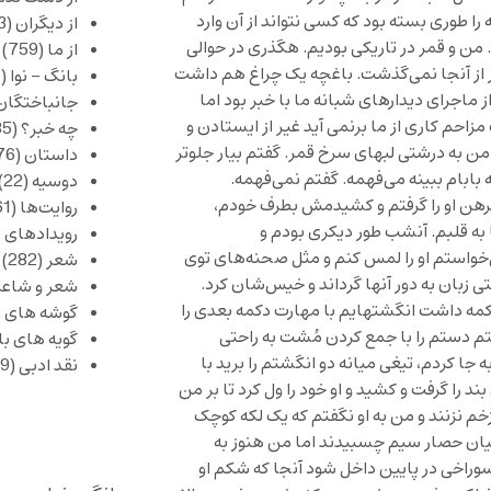
 طوری بسته بود که کسی نتواند از آن وارد
از دیگران
(253)
. من و قمر در تاریکی بودیم. هگذری در حوالی
از ما
(759)
ر از آنجا نمی‌گذشت. باغچه یک چراغ هم داشت
بانگ – نوا
(357)
ز ماجرای دیدارهای شبانه ما با خبر بود اما
جانباختگان
حم کاری از ما برنمی آید غیر از ایستادن و
چه خبر؟
(1,085)
ن به درشتی لبهای سرخ قمر. گفتم بیار جلوتر
داستان
(376)
 بابام ببینه می‌فهمه. گفتم نمی‌فهمه.
دوسیه
(22)
یرهن او را گرفتم و کشیدمش بطرف خودم،
روایت‌ها
(61)
به قلبم. آنشب طور دیکری بودم و
رویدادهای 
خواستم او را لمس کنم و مثل صحنه‌های توی
شعر
(282)
زبان به دور آنها گرداند و خیس‌شان کرد.
شعر و شاعر
دکمه داشت انگشتهایم با مهارت دکمه بعدی را
گوشه های ب
تم دستم را با جمع کردن مُشت به راحتی
گویه های ب
ه جا کردم، تیغی میانه دو انگشتم را برید با
نقد ادبی
(429)
 را گرفت و کشید و او خود را ول کرد تا بر من
م نزنند و من به او نگفتم که یک لکه کوچک
یان حصار سیم چسبیدند اما من هنوز به
راخی در پایین داخل شود آنجا که شکم او