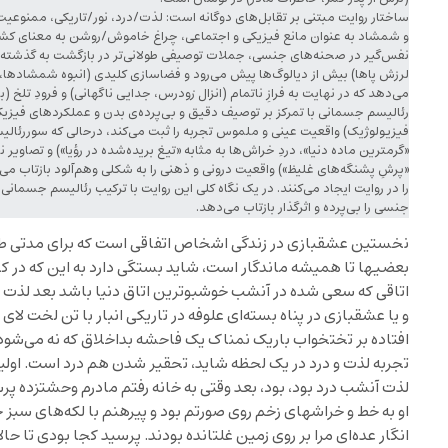
ساختار روایت مبتنی بر تقابل‌های دوگانه است: لذت/درد، نور/تاریکی، ممنوعیت
و شمشاد به عنوان مانع فیزیکی و اجتماعی، چراغ خاموش/روشن به معنای کشف 
نفس‌گیر در صحنه‌های جنسی، جملات توصیفی طولانی‌تر در بازگشت به گذشته) ب
لرزش پاها) بیش از دیالوگ‌ها پیش می‌رود و فضاسازی کلیدی (انبوه شمشادها، تار
می‌دهد که در نهایت به فرازِ ناتمام (انزال زودرس، جدایی ناگهانی) و فرودِ تلخ 
رئالیسم جسمانی با تمرکز بر توصیف دقیق و بی‌پرده‌ی بدن و عملکردهای فیز
فیزیولوژیک) واقعیت عینی و ملموس تجربه را ثبت می‌کند، درحالی که سوررئالی
«گرمترین ماده دنیا»، دردِ خراش‌ها به مثابه «تیغ بریده‌شده در رؤیا») و تصاویر ن
«پرشِ پشنگه‌های غلیظ») واقعیت درونی و ذهنی را به شکلی وهم‌آلود بازتاب می‌د
را در روایت ایجاد می‌کنند. در یک نگاه کلی این روایت با ترکیب رئالیسم جسما
جنسی را بی‌پرده و اثرگذار بازتاب می‌دهد.
نخستین عشقبازی در زندگی اشخاص اتفاقی است که برای مدتی طولان
بعضیها تا همیشه ماندگار است، شاید بستگی دارد به این که در کجا
اتاقی که سعی شده در آنشب خوشبوترین اتاق دنیا باشد بعد لذت د
و یا عشقبازی در پناه بسته‌ای علوفه در تاریکی انبار با تن لخت لای 
افتاده بر تختخواب باریک نمناک یک فاحشه بداخلاق که نه می‌شو
تجربه لذت و درد در یک لحظه شاید، تحقیر شدن هم درد است. اولین 
لذت آنشب درد بود، بود، بعد وقتی به خانه رفتم مادرم وحشتزده پ
او به خط و خراشهای زخم روی صورتم بود و پیرهنم با لکه‌های سبز
انگار عده‌ای مرا بر روی زمین غلتانده بودند. پرسید کجا بودی تا ح