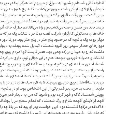
آنطرف قاتی شده‌ام و شبها به سراغ او می‌روم اما هرگز اینقدر دیر 
خودش را از لای تاریکی شب بیرون می‌کشید، تا طلوع هنوز مدتی مانده
برمی گشت. من وقت دقیق برگشتن او را می‌دانستم همینطور وقت
خانه بیرون می‌آمد و می‌رفت به خیابان در ایستگاه اتوبوس می‌ایست
برسد بعد من نفس راحت می‌کشیدم و راه می‌افتادم بطرف خانه آنها 
خانه‌های مسکونی کارگران شرکت نفت دوتا در داشتند، یک در که سم
دیگر رو به یک باغچه که در حدود پنج متر در پنج متر بود. دورتا د
دیوارهای حصار سیمی زیر انبوه شمشاد تبدیل شده بودند به دیو
داشت که رو به میدان بزرگ چمن بود. عصر تابستانها مردم روی 
اختلاط و عصرانه خوردن، بچه‌ها هم در آن حوالی توپ بازی می‌کردند
شمشاد دور میله‌های در باغچه بروید و ساقه‌های پیچ در پیچ مانع 
راحت باز و بسته می‌شد اما عده کمی هم بودند که نمی‌خواستند در 
باغچه رفت و آمد نمی‌کردند پس گذاشته بودند که شاخه‌های شمشاد ب
بروید و ساقه‌های پیچ در پیچ بپیچند لا به لای میله‌های در و در را
دارند. از بخت بد من، پدر قمر یکی از این اشخاص بود. او در باغچه 
رویش شمشاد لاک و مُهر کرده بود و شبها که من به دیدار قمر می‌
آنهم از لابلای آنهمه شاخ و برگ شمشاد که تمام سطح در را پوشانده
خاک که بر برگها نشسته بود. این خواست پدر او بود که در باغچه ب
که مادرشان مُرده بود و پدر همیشه این ترس را داشت که پسرهای م