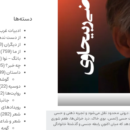
دسته‌ها
ادبیات غرب
از دست نده
از دیگران
(253)
از ما
(759)
بانگ – نوا
(357)
چه خبر؟
(1,085)
داستان
(389)
گوشه
دوسیه
(22)
روایت‌ها
(62)
جانبا
رویدادهای 
ید درونی محدود نقل می‌شود و تجربه ذهنی و حسی
شعر
(282)
ئیات حسی (لمس، بوی خاک، درد خراش‌ها، طعم شوری
شعر و شاعر
هد که میان اکنونِ رابطه جنسی و گذشتهٔ خانوادگی
گویه 