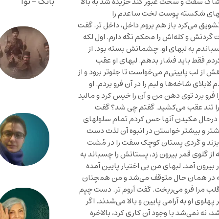
بانگ - نوا
اشاک سفت و سخت عبور کند خزیده شد به بالا
وبهای شکسته پوست لخت ساعدم را
تشویق می‌کرد باز هم بروم داخل، داخل تر. گفت
 گردنش و کله‌اش را محکم نگه دارم. اول لکه
باندم به لبهای او. چشمانش بسته بود. از
ردم فقط باید فشار بدهم. لبهای او عقب
از لب پایینی‌م می‌خواست تا جلوتر برود و از
بلای شاخه‌ها و لبم را در آن فرو بردم. او
ا فرو برد توی دهن من و آن را خیس کرد و مالید
 را تند عقب می‌کشید. گفتم چی شد؟ گفت
ن درحال مکیدن آنها حس کردم تمام سلولهای
ر و بیشتر خواستن در انبوه آن لذت دست
لا بزند و گردی پستان کوچک سفت را در مُشت
ه از گلوی قمر بیرون زد، پستانش را چسباند به
 بیرون آمد. لبهای من بی اختیار پایین آمده
شه در همان حال متوقف می‌شد و من همچنان
قلب مرا فرو می‌ریخت. گفت آروم تر. دست چپم
لوی او به آرامی پایین و بالا می‌شدند. اگر
ه نمی‌شد با وجود آن کاری کرد، بالاخره