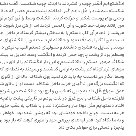
انگشتهایم آنقدر چوب را فشردند تا اینکه چوب شکست. گفت نشکن،
شکسته شمشاد را هُل دادم گیر انداختم پشت سیم حصار که حالا دس
راحتی روی پوست شکم او حرکت کردند. انگشت وسط را فرو کردم ت
من رفتند بطرف خط شورت و آن را لمس کردند اما از لای درز شورت د
می‌شد از انجام آن کار. دستم را به سختی بیشتر فرستادم داخل. جنس 
دست من انگار از صدف نمود و حالا تمام دست من با انگشتهای 
بودند و تمایل به فشردن داشتند و سلولهای دستم التهاب تپش دا
وسطم بود از پشت پارچه حس کردند و انگشت وسط تمایل به بیشت
شکاف مرموز. دستم را بالا کشیدم و این بار انگشتانم را از لای درز 
موهای نرم کوتاه کم پشت به آرامی گذشتند و رسیدند به نقطه‌ای 
وسط انگار می‌دانست چه باید کرد لمید روی شکاف. ناله‌ای از گلوی ا
که انگشت بزرگ من ناگهان خزید داخل شکاف. دست او از بالای 
عمق سوراخ هُل داد به جایی که خیس و لزج بود و انگشت من شروع به
لغزنده داخل شکاف و من غرق در لذت بودم در تاریکی پشت باغچه 
افتاد دستهایم مثل دوتا مار وحشتزده تند و با شتاب به عقب خزیدن
غریبه نیست. چراغ باغچه خودشان بود که روشن شده بود. خواهر بزر
و به ما نگاه کرد. قمر لبه‌های پیرهن خود را طوری گرفت که باز بو
پنجره و دستی برای خواهر تکان داد.