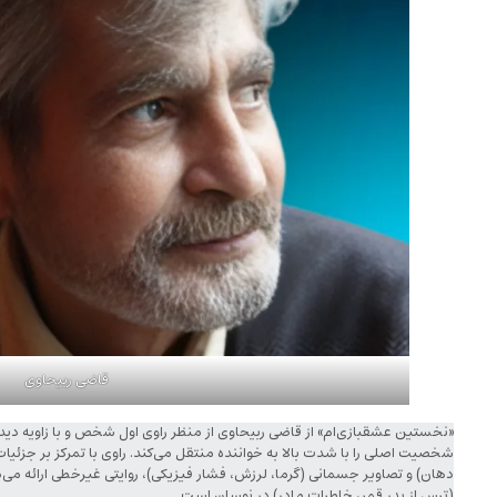
قاضی ربیحاوی
«نخستین عشقبازی‌ام» از قاضی ربیحاوی از منظر راوی اول شخص و با زاویه د
شخصیت اصلی را با شدت بالا به خواننده منتقل می‌کند. راوی با تمرکز بر جز
دهان) و تصاویر جسمانی (گرما، لرزش، فشار فیزیکی)، روایتی غیرخطی ارائه می‌د
(ترس از پدر قمر، خاطرات مادر) در نوسان است.