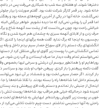
دخترها شوند، او هفته‌ای سه شب به شبکاری می‌رفت پس در باغچه را
خانه شود. پدر قمر کارگر شرکت نفت بود. گفتم صورتت را بیار جلوتر
نمی‌گذشت. خانه آنها در یکی از آخرین کوچه‌های محله بود و رهگذ
اما قمر آن را روشن نمی‌کرد که ما دیده نشویم. خواهر بزرگش البته ا
خیالش راحت بود چون می‌دانست که از پشت سد آنهمه شاخ و برگ مزا
حرف زدن و از لابلای آنهمه سبزی به چشمان هم خیره شدن و نگاه م
بچسبون به اینجا که برگ نداره. گفت همه برگهای اینجا را کندی. اگه
انگشتهای یک دستم را از لای سوراخ حصار سیم بردم داخل و یقه پ
تماس انگشتان من با پوست زیر گلوی او برقی منتقل کرد از دستها 
نمی‌خواستم تمام وقت دیدار ما صرف ایستادن و گپ زدن شود، می‌
رویاهایم او را همانطور ببوسم آن درشتی و سرخی لبها بخصوص وقتی 
گفت دکمه پیرهنم را باز کردی. پیرهن خواب او بلند بود و سرتاسر 
باز کردند. اگر حصار سیمی لخت بود و شمشاد بر آن نبود می‌توانس
بفرستم داخل اما شاخه‌ها راه را بسته بودند. با تقلا شاخه‌ها را جا ب
اینحال از جنبش باز نماندم و دستم رفت لای پیرهنش و بند پستان بند
لمیده شود درحالیکه خیلی هم مراقب بود شاخه‌ها پوست تنش را زخ
خون بر پوست زیر گلویش رویانده‌ام. لبهایش به شاخه‌های لخت م
راحتی به آنها دسترسی نداشتم. دست چپم داشت تلاش می‌کرد از سو