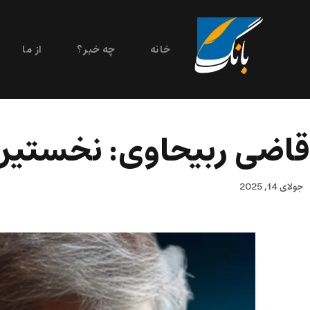
خانه
چه خبر؟
از ما
قاضی ربیحاوی: نخستین
جولای 14, 2025