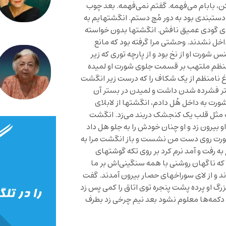
 بابام می‌فهمه. گفتم نمی‌فهمه. بعد چوب
تبندی بود به دور مُچ دستم. انگشتهایم به
وی گودی عمیق نافش. انگشتها بدون خواسته
اخل نشدند. وحشتی مرا گرفته بود که مانع
شورت او از نخ بود و از پارچه توری که زیر
منظم ملتهب بر قسمت جلوی شورت او لمیده
غ نامنظم از یک شکاف را که درست زیر انگشت
ر فشرده شدن داشت و لمیدن در بستر آن
شورت به داخل هُل دادم، انگشتها از لابلای
که مثل قلب یک کنجشک دربند می‌زد. انگشت
و بیرون زد و او چنان خودش را به جلو هل داد
شورت روی دست من نشست و باز انگشت مرا به
 رفت و آمد نرم کرد بر روی تکه گوشتهای
که ناگهان روشنی با همه سنگینی‌اش بر ما
د و از لای سوراخهای حصار بیرون آمدند. گفت
گ او پرده پشت پنجره توی اتاق را کمی پس زد
دن دکمه‌ها معلوم نشود بعد نیم چرخی زد بطرف