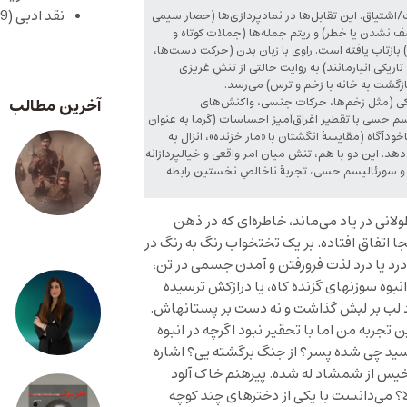
نقد ادبی
(429)
/اشتیاق. این تقابل‌ها در نمادپردازی‌ها (حصار سیمی
نشدن یا خطر) و ریتم جمله‌ها (جملات کوتاه و
ازتاب یافته است. راوی با زبان بدن (حرکت دست‌ها،
یکی انبارمانند) به روایت حالتی از تنشِ غریزی
(بازگشت به خانه با زخم و ترس) می‌رسد.
یکی (مثل زخم‌ها، حرکات جنسی، واکنش‌های
آخرین مطالب
سم حسی با تقطیر اغراق‌آمیز احساسات (گرما به عنوان
اخودآگاه (مقایسهٔ انگشتان با «مار خزنده»، انزال به
هد. این دو با هم، تنش میان امر واقعی و خیالپردازانه
نی و سورئالیسم حسی، تجربهٔ ناخالصِ نخستین رابطه
ی در یاد می‌ماند، خاطره‌ای که در ذهن
 اتفاق افتاده. بر یک تختخواب رنگ به رنگ در
رد یا درد لذت فرورفتن و آمدن جسمی در تن،
انبوه سوزنهای گزنده کاه، یا درازکش ترسیده
د لب بر لبش گذاشت و نه دست بر پستانهاش.
تجربه من اما با تحقیر نبود اگرچه در انبوه
رسید چی شده پسر؟ از جنگ برگشته یی؟ اشاره
 خیس از شمشاد له شده. پیرهنم خاک آلود
الا؟ می‌دانست با یکی از دخترهای چند کوچه