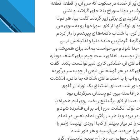
پُر از خنده در سکوت که من آن را قطعه قطعه
ف در دوتا سوراخ بالا جای گرفتند و تنش
زید روی برگی زیر گردنم گفت بیا. هر دوتا
‌ای نوک آنها از لای سوراخها رو به سوی من
 کن. با شتاب دکمه‌های پیرهنم را باز کردم
گرما، گرمترین ماده دنیا و لذتبخش ترین
آن جدا شود و می‌خواست بماند برای همیشه و
و باز بچسبد. تقلای دست چپم برای کشف دوباره
ام لای آن خشکی کاری نمی‌توانست بکند. گفت
 که در هر گوشه‌اش تیغی از چوب سر برآورده
 و آب را با احتیاط لای شکاف جا دادن. انگشت
 دور شد. صدای اشتیاق یک نوزاد از گلوی
ر فاصله بین دو پستان سرگردان بود.
ا از لای برگ تلخ ریخت روی لبم همراه با
ت نوک انگشت من آرام بر آن فشرده شود و
در برود و با هر در رفتن تمام نفس در تمام
ا در بیار ببینم از کجا اوردی اینهمه زخم را.
م را می‌دید می‌ترسید و هر طور شده
ام هوش حواس من در آن صبح تابستان گرد