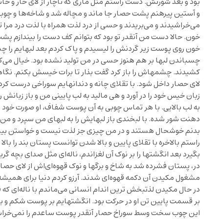
بود و بعد شورتش. دست راستم مثل ماری که ناچار از لای خار و خ
و آستین پیرهنم پشت حصار جا ماند و مچاله شد و شاخه‌ها و چ
می‌خراشیدند و می‌بریدند و حسی از درد لذت همراه با لذت درد مرا 
خون. حالا دست من آنقدر تو بود که بتوانم کف دست را بیندازم پشت
خون روی پوست زیر گردنش را لیسیدم و پاک کردم بعد لبهایم را چس
چسباندن لبها بر هم هنوز حسی در من تولید نشده بود. خیال می‌ک
کشیدند. چشمهاش را باز کرد گفت بذار تا برات خیسش بکنم. نگاهش 
لای حصار داخل شود. با تقلای چانه و دندانهایم سوراخی درست کردم لا
زبان خیس خود را در آورد و هی مالید به لب پایینی من و باز زبانش ر
به لب بالایی. با هر تماس چوبی به آن پوست شفاف، او صورت خود
دهنت شور شده. با لبخندی باز لبهایش را به لبهای من سپرد و م
بدنم خوشحال هستند و در من چیزی جز لذت نیست و خواستن بیشت
راستم بالاخره با تقلای پایین و بالا شدن توانست پستان بند را با
بگیرد بعد انگشتها را بر نوک آن لغزاندم، ناله‌ای مثل صدای بچه گرب
در، پستان فشرده شد به شاخ و برگها و نوک قهوه‌ای‌اش از لای حصار
مشغول مکیدن آن دکمه قهوه‌ای شدند. آرزو کردم دنیا برای همی
در حال مکیدن لذتبخش ترین اندام انسانی می‌ماندم با ناله‌ای که 
بر قسمت پایین تن او در حرکت بود. انگشتهایم بر پوست شکم و بر په
این چوب سخت وسط سوراخ حصار آنقدر پوست ساعدم را نمی‌خراشد، ن