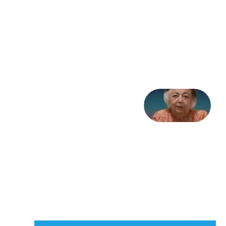
به
مثابه
تاریخ
31
جولای
2026
علا خاکی:
«کمانگیر»
– برای
شهرنوش
پارسی
پور،
«شهری
جان»
27 جولای
2026