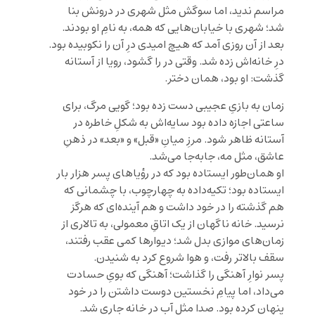
مراسم ندید، اما سوگش مثل شهری در درونش بنا
شد؛ شهری با خیابان‌هایی که همه، به نامِ او بودند.
بعد از آن روزی آمد که هیچ امیدی درِ آن را نکوبیده بود.
درِ خانه‌اش زده شد. وقتی در را گشود، رویا از آستانه
گذشت: او بود، همان دختر.
زمان به بازیِ عجیبی دست زده بود؛ گویی مرگ، برای
ساعتی اجازه داده بود سایه‌اش به شکلِ خاطره در
آستانه ظاهر شود. مرزِ میانِ «قبل» و «بعد» در ذهنِ
عاشق، مثل مه، جابه‌جا می‌شد.
او همان‌طور ایستاده بود که در رؤیاهای پسر هزار بار
ایستاده بود؛ تکیه‌داده به چهارچوب، با چشمانی که
هم گذشته را در خود داشت و هم آینده‌ای که هرگز
نرسید. خانه ناگهان از یک اتاقِ معمولی، به تالاری از
زمان‌های موازی بدل شد؛ دیوارها کمی عقب رفتند،
سقف بالاتر رفت، و هوا شروع کرد به شنیدن.
پسر نوارِ آهنگی را گذاشت؛ آهنگی که بویِ حسادت
می‌داد، اما پیامِ نخستین دوست داشتن را در خود
پنهان کرده بود. صدا مثل آب در خانه جاری شد.