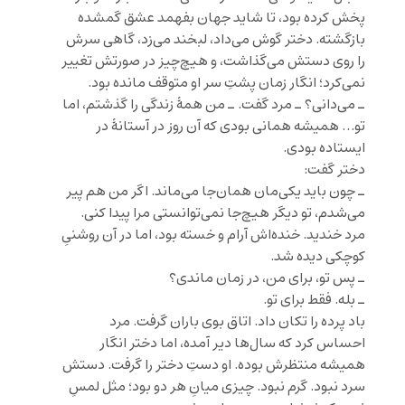
پخش کرده بود، تا شاید جهان بفهمد عشق گمشده
بازگشته. دختر گوش می‌داد، لبخند می‌زد، گاهی سرش
را روی دستش می‌گذاشت، و هیچ‌چیز در صورتش تغییر
نمی‌کرد؛ انگار زمان پشتِ سر او متوقف مانده بود.
ـ می‌دانی؟ ـ مرد گفت. ـ من همهٔ زندگی را گذشتم، اما
تو… همیشه همانی بودی که آن روز در آستانهٔ در
ایستاده بودی.
دختر گفت:
ـ چون باید یکی‌مان همان‌جا می‌ماند. اگر من هم پیر
می‌شدم، تو دیگر هیچ‌جا نمی‌توانستی مرا پیدا کنی.
مرد خندید. خنده‌اش آرام و خسته بود، اما در آن روشنیِ
کوچکی دیده شد.
ـ پس تو، برای من، در زمان ماندی؟
ـ بله. فقط برای تو.
باد پرده را تکان داد. اتاق بوی باران گرفت. مرد
احساس کرد که سال‌ها دیر آمده، اما دختر انگار
همیشه منتظرش بوده. او دستِ دختر را گرفت. دستش
سرد نبود. گرم نبود. چیزی میانِ هر دو بود؛ مثل لمسِ