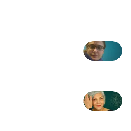
موسیقی
در انقلاب
مشروطه
6 آگوست
2026
شعری
از آزاده
طاهایی
3 آگوست
2026
کژمیر:
مرگ
به
مثابه
نظام،
سوگ