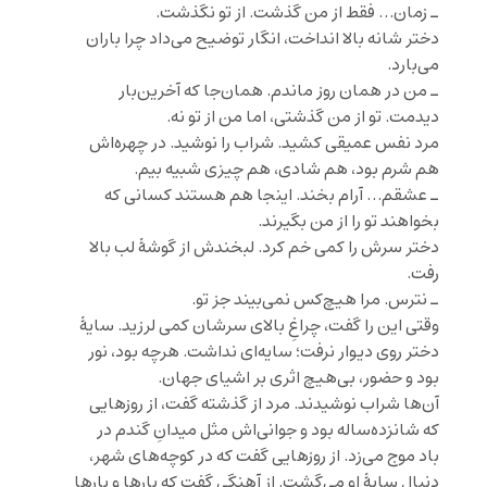
ـ زمان… فقط از من گذشت. از تو نگذشت.
دختر شانه بالا انداخت، انگار توضیح می‌داد چرا باران
می‌بارد.
ـ من در همان روز ماندم. همان‌جا که آخرین‌بار
دیدمت. تو از من گذشتی، اما من از تو نه.
مرد نفس عمیقی کشید. شراب را نوشید. در چهره‌اش
هم شرم بود، هم شادی، هم چیزی شبیه بیم.
ـ عشقم… آرام بخند. اینجا هم هستند کسانی که
بخواهند تو را از من بگیرند.
دختر سرش را کمی خم کرد. لبخندش از گوشهٔ لب بالا
رفت.
ـ نترس. مرا هیچ‌کس نمی‌بیند جز تو.
وقتی این را گفت، چراغِ بالای سرشان کمی لرزید. سایهٔ
دختر روی دیوار نرفت؛ سایه‌ای نداشت. هرچه بود، نور
بود و حضور، بی‌هیچ اثری بر اشیای جهان.
آن‌ها شراب نوشیدند. مرد از گذشته گفت، از روزهایی
که شانزده‌ساله بود و جوانی‌اش مثل میدانِ گندم در
باد موج می‌زد. از روزهایی گفت که در کوچه‌های شهر،
دنبال سایهٔ او می‌گشت. از آهنگی گفت که بارها و بارها