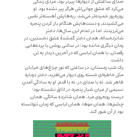
صدای ساعتش از دیوارها پیرتر بود، مردی زندگی
می‌کرد که عشقِ جوانی‌اش هرگز پیر نشده بود. او
روزبه‌روز خمیده‌تر می‌شد، ریه‌هایش آهسته‌تر نفس
می‌کشیدند، و دست‌هایش هنگام باز کردن پنجره
می‌لرزیدند. اما در تمام این سال‌ها، دخترِ
شانزده‌ساله، همان دخترِ گمشدهٔ عشقِ نخستین، در
زمانِ دیگری مانده بود؛ در سالنی روشن با پرده‌هایی
رقصان، با همان لباسی که در آخرین دیدار به تن
داشت.
یک شبِ زمستان، در ساعتی که نورِ چراغ‌های خیابان
مثل خاطره‌ای خسته روی دیوار می‌لغزید، دختر دوباره
ظاهر شد. نه با صدای در، نه با قدم. او به سادگیِ آمدنِ
نسیمی از میانِ شیارِ پنجره، در اتاق نشسته بود؛
درست روبه‌روی مرد. همان شانزده سالگی، همان
چشم‌ها، همان موها، همان لباسی که زمان نتوانسته
بود از آن عبور کند.