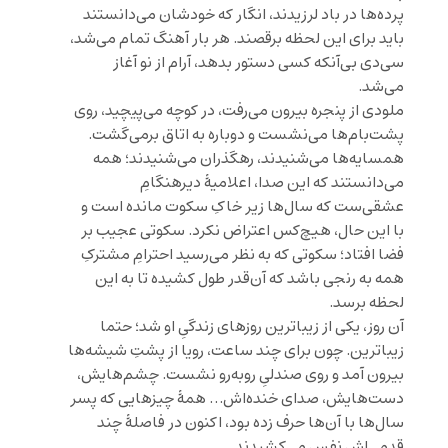
پرده‌ها در باد لرزیدند، انگار که خودشان می‌دانستند
باید برای این لحظه برقصند. هر بار آهنگ تمام می‌شد،
سی‌دی بی‌آنکه کسی دستور بدهد، آرام از نو آغاز
می‌شد.
ملودی از پنجره بیرون می‌رفت، در کوچه می‌پیچید، روی
پشت‌بام‌ها می‌نشست و دوباره به اتاق برمی‌گشت.
همسایه‌ها می‌شنیدند، رهگذران می‌شنیدند؛ همه
می‌دانستند که این صدا، اعلامیهٔ دیرهنگامِ
عشقی‌ست که سال‌ها زیر خاکِ سکوت مانده است و
با این حال، هیچ‌کس اعتراض نکرد. سکوتی عجیب بر
فضا افتاد؛ سکوتی که به نظر می‌رسید احترامِ مشترکِ
همه به رنجی باشد که آن‌قدر طول کشیده تا به این
لحظه برسد.
آن روز، یکی از زیباترین روزهای زندگیِ او شد؛ حتما
زیباترین. چون برای چند ساعت، رویا از پشتِ شیشه‌ها
بیرون آمد و روی صندلیِ روبه‌رو نشست. چشم‌هایش،
دست‌هایش، صدای خنده‌اش… همهٔ چیزهایی که پسر
سال‌ها با آن‌ها حرف زده بود، اکنون در فاصلهٔ چند
قدمی‌اش نفس می‌کشیدند.