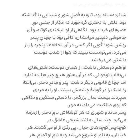
بانگ- نوا
·
رضا باقری: دختری که پیر نمی‌شد
شانزده‌ساله بود، تازه به فصلِ شور و شیدایی پا گذاشته
بود. دلش به دختری گره خورد که انگار از جنسِ نورِ
عصرهای خرداد بود. نگاهی از او، لبخندی کوتاه، و آن
خاموشیِ دلپذیر میانشان، کافی بود تا جهانِ پسر
روشن شود؛ گویی اگر کسی در آن لحظه‌ها پنجره را باز
می‌کرد، می‌توانست ببیند که هوا از شدتِ دوست
داشتن می‌درخشد.
او هم دوستش داشت؛ از همان دوست‌داشتن‌های
بی‌نقابِ نوجوانی، که در آن هنوز هیچ چیز «باید» ندارد.
اما جهانْ قانونی دیگر داشت. پدر و مادرِ دختر، بی‌آنکه
رَدّ اشک را در گوشهٔ چشمش ببینند، او را به مردی
سپردند بیست سال بزرگ‌تر، با دستی سنگین و نگاهی
که بوی مالکیت می‌داد، نه مهر.
پسر ماند و شهری که هر گوشه‌اش نامِ دختر را زمزمه
می‌کرد. چند سال، مانند شبحی عاشق، در
کوچه‌پس‌کوچه‌های خیال، پیِ ردّی از او می‌گشت. هر
خیابان، به نامِ او شروع می‌شد و به نامِ او تمام. هر