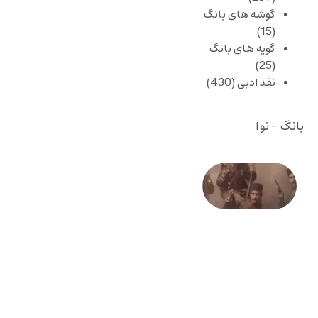
گوشه های بانگ
(15)
گویه های بانگ
(25)
نقد ادبی
(430)
بانگ - نوا
صد و
بیستمین
سالگرد
انقلاب
مشروطه
– «از
فرمان تا
فریاد»؛
ادبیات و