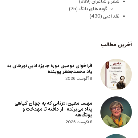
شعر و شاعران
(289)
گویه های بانگ
(25)
نقد ادبی
(430)
آخرین مطالب
فراخوان دومین دوره جایزه ادبی نورهان به
یاد محمدجعفر پوینده
9 آگوست 2026
مهسا معین: «زنانی که به جهان گیاهی
پناه می‌برند» -از دافنه تا مهدخت و
یونگ‌هه
8 آگوست 2026