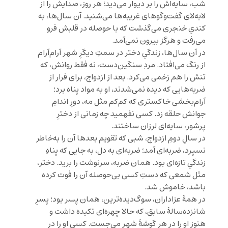
شب، سایه‌اش را بر دیوار می‌دید؛ هر روز، صدایش را از
لابه‌لای گفت‌وگوهای غریبه‌ها می‌شنید. آن سال‌ها، به
کندیِ خنجری می‌گذشت که با حوصله در قلبش فرو
می‌رفت و هرگز بیرون نمی‌آمد.
در آن سال‌ها، زندگیِ دختر در سمتِ دیگرِ شهر آرام‌آرام
از رنگ می‌افتاد. مردِ سنگین‌دست، نه فقط روانش، که
تنش را هم زخمی می‌کرد. بعد از ازدواج، برای فرار از
ضربه‌هایی که دیده نمی‌شدند، او به مواد پناه برد؛
آرام‌بخشی خاکستری که کم‌کم مثل مه، دورِ اندامِ
جوانش حلقه زد. کسی نفهمید چه زمانی از دخترِ
پرشور، سایه‌ای لرزان ساختند.
در سالِ دومِ ازدواج، شبی که تقویم بعدها آن را به‌خاطر
نسپرد، ضربه‌ای آمد؛ ضربه‌ای به دل، به جایی که پناهِ
زندگیِ تازه‌ای بود. همان ضربه، سرنوشت را برید. دختر،
مثل شمعی که دستِ کسی بی‌حوصله آن را فوت کرده
باشد، خاموش شد.
در همهٔ عزاداران، سوگ‌دیده‌ترین، همان پسر بود؛ پسرِ
شانزده‌سالهٔ سابق، که حالا چهره‌ای تکیده داشت و
هنوز او را در هر گوشهٔ شهر می‌جست. کسی او را در