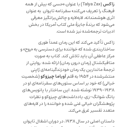
زاکس
(Talya Zax) با عنوان «حسی که بیش از همه
فرهنگ را تعریف می‌کند» سفرنامه تایوان به عنوان
اثری هوشمندانه، لایه‌لایه و چالش‌برانگیز معرفی
می‌شود که برندهٔ جایزهٔ ملی کتاب آمریکا در بخش
ادبیات ترجمه‌شده نیز شده است.
زاکس تأکید می‌کند که این رمان عمداً طوری
ساختاربندی شده که خواننده برای دسترسی به «روح» و
مرکز عاطفی آن باید تلاش کند. کتاب به صورت
متافیکشنال (رمان درون رمان) ارائه شده: روایتی از
ترجمهٔ ماندارین یک رمان خودزندگینامه‌ای ژاپنی
آویاما چیزوکو
منتشرشده در ۱۹۵۴ به قلم
(شخصیت
خیالی) که خود بر اساس ستون‌های سفرنامه‌ای او در
۱۹۳۸-۱۹۳۹ نوشته شده. این ساختار با پانویس‌های
یانگ شوانگ-زی، یادداشت‌های چیزوکو و نظرات
پژوهشگران خیالی غنی شده و خواننده را در لایه‌های
متعدد تفسیر غرق می‌کند.
داستان اصلی در سال ۱۹۳۸، در دوران اشغال تایوان