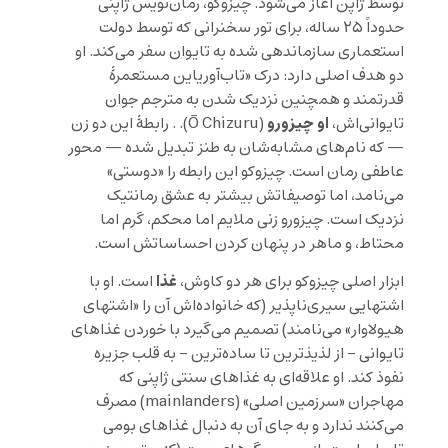
توسط ژاپن آغاز می‌شود. چیزوکو، رمان‌نویس ژاپنی
حدوداً ۲۵ ساله، برای تور سخنرانی که توسط دولت
استعماری سازماندهی شده به تایوان سفر می‌کند. او
دو هدف اصلی دارد: درک «تاب‌آوریاین مستعمرهٔ
قدرتمند و همچنین نزدیک شدن به مترجم جوان
او چیزورو
تایوانی‌اش،
(Ō Chizuru). . رابطهٔ این دو زن
— که نام‌های مشابه‌شان به طنز تبدیل شده — محور
عاطفی رمان است. چیزوکو این رابطه را «دوستی»
می‌نامد، اما توصیفاتش بیشتر به عشق رمانتیک
نزدیک است. چیزورو زنی ملایم اما محکم، گرم اما
محتاط، و ماهر در پنهان کردن احساساتش است.
غذا
ابزار اصلی چیزوکو برای هر دو کاوش،
است. او با
اشتهایی سیری‌ناپذیر (که خانواده‌اش آن را «اشتهای
هیولاوار» می‌نامند) تصمیم می‌گیرد با خوردن غذاهای
تایوانی – از لذیذترین تا ساده‌ترین – به قلب جزیره
نفوذ کند. او علاقه‌ای به غذاهای سنتی ژاپنی که
مهاجران «سرزمین اصلی» (mainlanders) مصرف
می‌کنند ندارد و به جای آن به دنبال غذاهای بومی