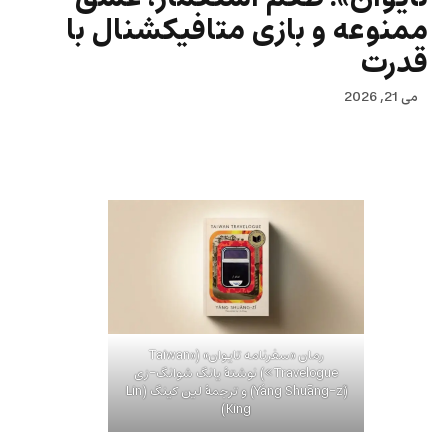
ممنوعه و بازی متافیکشنال با
قدرت
می 21, 2026
رمان «سفرنامه تایوان» («Taiwan
Travelogue») نوشتهٔ یانگ شوانگ-زی
(Yáng Shuāng-zǐ) و ترجمهٔ لین کینگ (Lin
King)