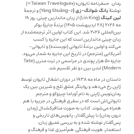
رمان «سفرنامه تایوان» («Taiwan Travelogue»)
یانگ شوانگ-زی
نوشتهٔ
(Yáng Shuāng-zǐ) و ترجمهٔ
لین کینگ
(Lin King) از زبان ماندارین چینی، روز ۱۹
مه ۲۰۲۶ (۲۸ اردیبهشت ۱۴۰۵) برندهٔ جایزهٔ بوکر
بین‌المللی ۲۰۲۶ شد. این کتاب اولین اثر ترجمه‌شده از
زبان چینی ماندارین است که این جایزه را کسب
می‌کند و اولین برندهٔ تایوانی (نویسنده) و تایوانی-
آمریکایی (مترجم) در تاریخ این جایزه به شمار می‌رود.
جایزه ۵۰ هزار پوندی در مراسمی در تیت مدرن (Tate
Modern) لندن بین دو نفر تقسیم شد.
داستان در ماه مه ۱۹۳۸ در دوران اشغال تایوان توسط
ژاپن رخ می‌دهد و روایتگر عشق تلخ و شیرین بین یک
رمان‌نویس ژاپنی به نام آویاما چیزوکو و مترجم
تایوانی‌اش است که در سفری فرهنگی در جزیره با هم
همراه می‌شوند. کتاب به صورت متافیکشنال (رمان
درون رمان) با پیش‌گفتار، پانویس‌های تاریخی و
پس‌گفتار نوشته شده و به بررسی عمیق زبان،
استعمار، هویت فرهنگی، هم‌آمیزی غذا و فرهنگ و