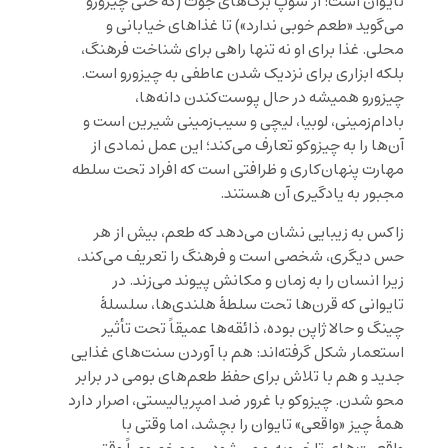
تایوان است: از سوپ برگ‌های جوت (که حتی چیزورو
می‌گوید «طعم خوبی ندارد») تا غذاهای خیابانی و
محلی. غذا برای او نه تنها راهی برای شناخت فرهنگ،
بلکه ابزاری برای نزدیک شدن عاطفی به چیزورو است.
چیزورو همیشه در حال پوست‌کندن دانه‌ها،
بادام‌زمینی، لوبیا، لیچی و سیب‌زمینی شیرین است و
آن‌ها را به چیزوکو تعارف می‌کند؛ این عمل نمادی از
مهارت پنهان‌کاری و ظرافتی است که افراد تحت سلطه
مجبور به یادگیری آن هستند.
زاکس به زیبایی نشان می‌دهد که طعم، بیش از هر
حس دیگری، شخصی است و فرهنگ را تعریف می‌کند،
زیرا انسان را به زمان و مکانش پیوند می‌زند. در
تایوانی که قرن‌ها تحت سلطهٔ هلندی‌ها، سلسلهٔ
چینگ و حالا ژاپن بوده، ذائقه‌ها عمیقاً تحت تأثیر
استعمار شکل گرفته‌اند: هم با آوردن سنت‌های غذایی
جدید و هم با تلاش برای حفظ طعم‌های بومی در برابر
محو شدن. چیزوکو با غرور ضد امپریالیستی، اصرار دارد
همهٔ چیز «واقعی» تایوان را بچشد، اما وقتی با