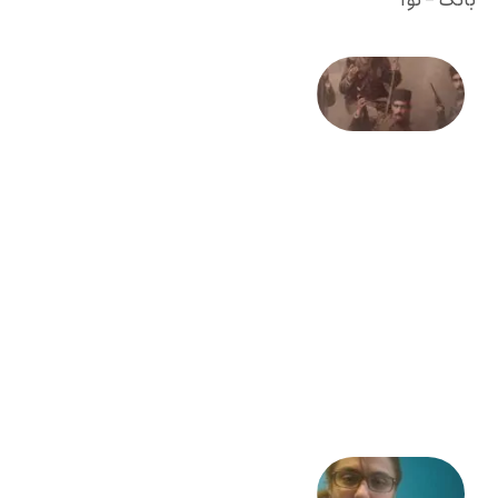
بانگ - نوا
صد و
بیستمین
سالگرد
انقلاب
مشروطه
– «از
فرمان تا
فریاد»؛
ادبیات و
موسیقی
در انقلاب
مشروطه
6 آگوست
2026
شعری