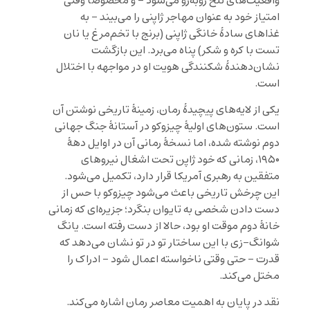
واقعیت‌های تلخ روبه‌رو می‌شود – و مخصوصاً وقتی
امتیاز خود به عنوان مهاجر ژاپنی را می‌بیند – به
غذاهای سادهٔ خانگی ژاپنی (برنج با تخم‌مرغ یا نان
تست با کره و شکر) پناه می‌برد. این بازگشت
نشان‌دهندهٔ شکنندگی هویت او در مواجهه با اختلال
است.
یکی از لایه‌های پیچیدهٔ رمان، زمینهٔ تاریخی نوشتن آن
است. ستون‌های اولیهٔ چیزوکو در آستانهٔ جنگ جهانی
دوم نوشته شده، اما نسخهٔ رمانی آن در اوایل دههٔ
۱۹۵۰، زمانی که خود ژاپن تحت اشغال نیروهای
متفقین به رهبری آمریکا قرار دارد، تکمیل می‌شود.
این چرخش تاریخی باعث می‌شود چیزوکو با حس از
دست دادن شخصی به تایوان بنگرد؛ جزیره‌ای که زمانی
خانهٔ دوم موقت او بود، حالا از دست رفته است. یانگ
شوانگ-زی با این ساختار تو در تو نشان می‌دهد که
قدرت – حتی وقتی ناخواسته اعمال شود – ادراک را
مختل می‌کند.
نقد در پایان به اهمیت معاصر رمان اشاره می‌کند.