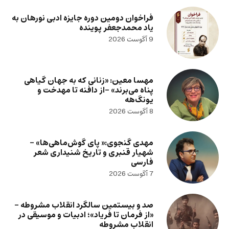
فراخوان دومین دوره جایزه ادبی نورهان به
یاد محمدجعفر پوینده
9 آگوست 2026
مهسا معین: «زنانی که به جهان گیاهی
پناه می‌برند» -از دافنه تا مهدخت و
یونگ‌هه
8 آگوست 2026
مهدی گنجوی:« پای گوش‌ماهی‌ها» –
شهیار قنبری و تاریخ شنیداری شعر
فارسی
7 آگوست 2026
صد و بیستمین سالگرد انقلاب مشروطه –
«از فرمان تا فریاد»؛ ادبیات و موسیقی در
انقلاب مشروطه