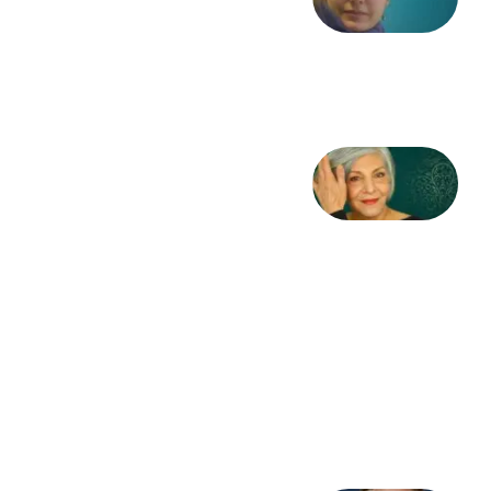
از آزاده
طاهایی
3 آگوست
2026
کژمیر:
مرگ
به
مثابه
نظام،
سوگ
به
مثابه
تاریخ
31
جولای
2026