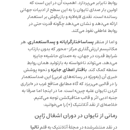
روابط نابرابر می‌پردازد. اهمیت آن در این است که
اولین بار صدای تایوان را به این سطح از ادبیات جهانی
رسانده است، نقدی لایه‌لایه و بازیگوش بر استعمار
ارائه می‌دهد و نشان می‌دهد چگونه قدرت حتی در
روابط عاطفی نفوذ می‌کند.
پساساختارگرایانه و پسااستعماری
و اما از منظر
، هر
مکانیسم ارزش‌گذاری مرکز-محور که بدون بازتاب
شرایط قدرت در جهان، به «صدای حاشیه» جایزه
می‌دهد، می‌تواند ناخواسته به بازتولید همان روابط
بافتار اعطای جایزه
سلطه کمک کند.
و نحوه پوشش
خبری آن (به‌ویژه در رسانه‌های غربی) این ضداستعمار
را در قالبی می‌ریزد که گاه مطابق منافع غرب در «ابزاری
کردن تایوان علیه چین» است. ما در اینجا اما صرفا به
جنبه ادبی اثر و قالب متافیکشن توجه می‌کنیم.
خلاصه‌ای از نقد آتلانتیک (+) را می‌خوانید:
رمانی از تایوان در دوران اشغال ژاپن
تالیا
در نقد منتشرشده در مجلهٔ آتلانتیک به قلم