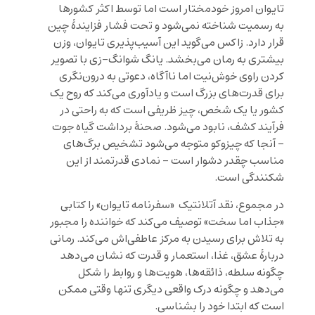
تایوان امروز خودمختار است اما توسط اکثر کشورها
به رسمیت شناخته نمی‌شود و تحت فشار فزایندهٔ چین
قرار دارد. زاکس می‌گوید این آسیب‌پذیری تایوان، وزن
بیشتری به رمان می‌بخشد. یانگ شوانگ-زی با تصویر
کردن راوی خوش‌نیت اما ناآگاه، دعوتی به درون‌نگری
برای قدرت‌های بزرگ است و یادآوری می‌کند که روح یک
کشور یا یک شخص، چیز ظریفی است که به راحتی در
فرآیند کشف، نابود می‌شود. صحنهٔ برداشت گیاه جوت
– آنجا که چیزوکو متوجه می‌شود تشخیص برگ‌های
مناسب چقدر دشوار است – نمادی قدرتمند از این
شکنندگی است.
در مجموع، نقد آتلانتیک «سفرنامه تایوان» را کتابی
«جذاب اما سخت» توصیف می‌کند که خواننده را مجبور
به تلاش برای رسیدن به مرکز عاطفی‌اش می‌کند. رمانی
دربارهٔ عشق، غذا، استعمار و قدرت که نشان می‌دهد
چگونه سلطه، ذائقه‌ها، هویت‌ها و روابط را شکل
می‌دهد و چگونه درک واقعی دیگری تنها وقتی ممکن
است که ابتدا خود را بشناسی.