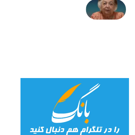
علا خاکی:
«کمانگیر»
– برای
شهرنوش
پارسی
پور،
«شهری
جان»
27 جولای
2026