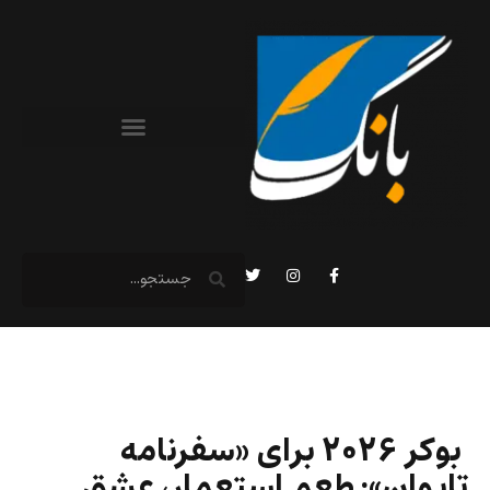
بوکر ۲۰۲۶ برای «سفرنامه
تایوان»: طعم استعمار، عشق