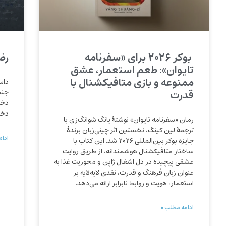
بوکر ۲۰۲۶ برای «سفرنامه
رض
تایوان»: طعم استعمار، عشق
ممنوعه و بازی متافیکشنال با
داس
قدرت
جنس
دخت
دخت
رمان «سفرنامه تایوان» نوشتهٔ یانگ شوانگ‌زی با
ترجمهٔ لین کینگ، نخستین اثر چینی‌زبان برندهٔ
ادام
جایزه بوکر بین‌المللی ۲۰۲۶ شد. این کتاب با
ساختار متافیکشنال هوشمندانه، از طریق روایت
عشقی پیچیده در دل اشغال ژاپن و محوریت غذا به
عنوان زبان فرهنگ و قدرت، نقدی لایه‌لایه بر
استعمار، هویت و روابط نابرابر ارائه می‌دهد.
ادامه مطلب »