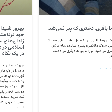
ا باقری: دختری که پیر نمی‌شد
بهروز شیدا:
خودِ درد؛ مت
زندان‌های 
تان رضا باقری، در نگاه اول، عاشقانه‌ای است از
 «سوگِ ماندگار»: پسری شانزده‌ساله عاشق
ری می‌شود، او را به زور به دیگری می‌دهند،
در یک نگاه
ر
بهروز شیدا در این
ه مطلب »
درد» را در لایه‌های
قهرمانانه‌ای که ف
وداع کیخسروگونه ب
تازیانه و تجاوز معن
دوست، تحمل‌پذیر 
ثبت تاریخ، صحنه‌
نسل‌اند؛ دردی که 
است.