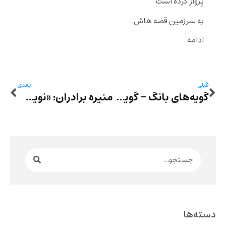
پرواز کرده است
به سرزمین قصه هاش.
ادامه
قبلی
بعدی
گویه‌های بانگ – گویۀ بیست و پنجم: دو شعر از ماندانا کنت
منیره برادران: «نویسنده ای در زندان» – «خاطرات زندان»ِ شهرنوش پارسی‌پور
دسته‌ها