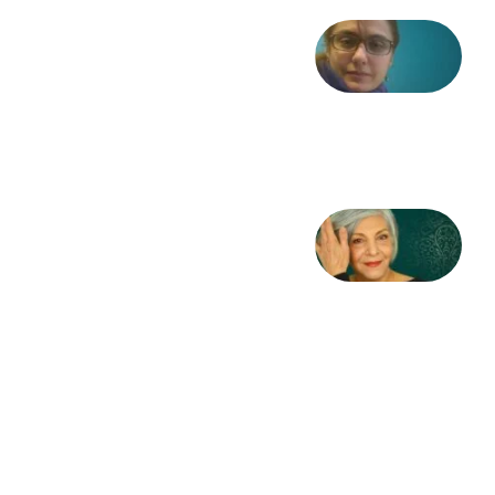
شعری
از آزاده
طاهایی
3 آگوست
2026
کژمیر:
مرگ
به
مثابه
نظام،
سوگ
به
مثابه
تاریخ
31
جولای
2026