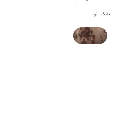
بانگ - نوا
صد و
بیستمین
سالگرد
انقلاب
مشروطه
– «از
فرمان تا
فریاد»؛
ادبیات و
موسیقی
در انقلاب
مشروطه
6 آگوست
2026