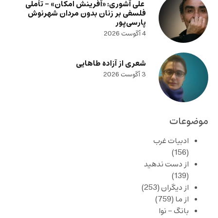
علی آشوری: «آفرینش امکان» – تأملی
فلسفی بر زنان بدون مردان شهرنوش
پارسی‌پور
4 آگوست 2026
شعری از آزاده طاهایی
3 آگوست 2026
موضوعات
ادبیات غرب
(156)
از دست ندهید
(139)
از دیگران
(253)
از ما
(759)
بانگ – نوا