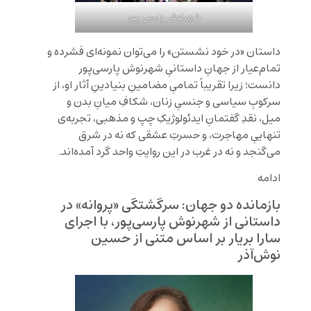
شهرنوش پارسی پور
داستان «در خود نشستن» را می‌توان نمونه‌ای فشرده و
تمام‌عیار از جهانِ داستانیِ شهرنوش پارسی‌پور
دانست؛ زیرا تقریباً تمامیِ مضامینِ بنیادینِ آثار او، از
سرکوبِ سیاسی و جنسیِ زنان، شکافِ میانِ بدن و
میل، نقدِ گفتمانِ ایدئولوژیکِ چپ و مذهبی، تجربه‌ی
تنهاییِ مهاجرت، و حسرتِ عشقی که نه در شرق
می‌گنجد و نه در غرب در این روایتِ واحد گرد آمده‌اند.
ادامه
بازمانده دو جهان: سرگشتگی «پروانه» در
داستانی از شهرنوش پارسی‌پور، با اجرای
سارا بریار بر اساس متنی از حسین
نوش‌آذر