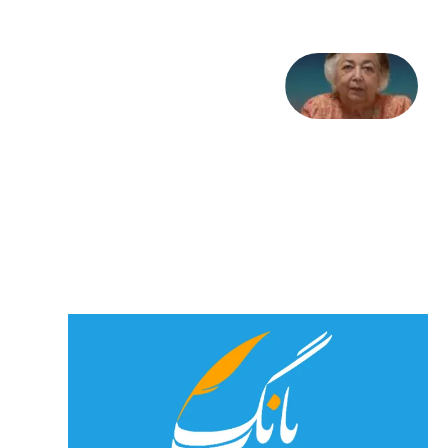
علا خاکی:
«کمانگیر»
– برای
شهرنوش
پارسی
پور،
«شهری
جان»
27 جولای
2026