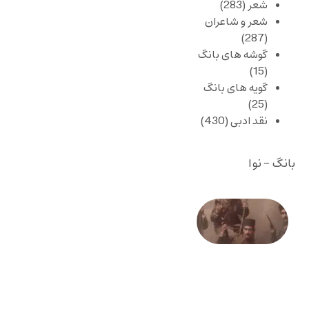
شعر
(283)
شعر و شاعران
(287)
گوشه های بانگ
(15)
گویه های بانگ
(25)
نقد ادبی
(430)
بانگ - نوا
صد و
بیستمین
سالگرد
انقلاب
مشروطه
– «از
فرمان تا