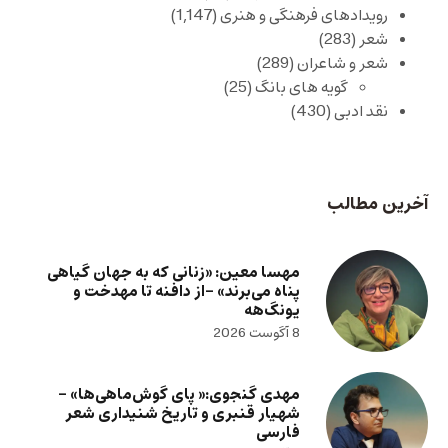
رویدادهای فرهنگی و هنری
(1,147)
شعر
(283)
شعر و شاعران
(289)
گویه های بانگ
(25)
نقد ادبی
(430)
آخرین مطالب
مهسا معین: «زنانی که به جهان گیاهی
پناه می‌برند» -از دافنه تا مهدخت و
یونگ‌هه
8 آگوست 2026
مهدی گنجوی:« پای گوش‌ماهی‌ها» –
شهیار قنبری و تاریخ شنیداری شعر
فارسی