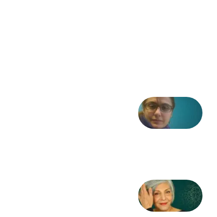
فریاد»؛
ادبیات و
موسیقی
در انقلاب
مشروطه
6 آگوست
2026
شعری
از آزاده
طاهایی
3 آگوست
2026
کژمیر:
مرگ
به