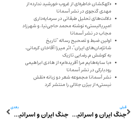
«کهکشان خاطره‌ای از غروب خورشید ندارد» از
مهدی گنجوی در نشر آسمانا
دلالت‌های تحلیل طبقاتی در سرمایه‌داری
امپریالیستی» نوشته محمد حاجی‌نیا، و شهرزاد
مجاب در نشر آسمانا
اولین ضبط و تصحیح رساله “تاریخ
شانژمان‌های ایران”، اثر میرزا آقاخان کرمانی،
به کوشش م.رضایی تازیک
«با سایه‌هایم مرا آفریده‌ام» از هادی ابراهیمی
رودبارکی در نشر آسمانا
نشر آسمانا مجموعه شعر دو زبانه «نقش
نیستی» از بیژن جلالی را منتشر کرد
قبلی
بعدی
جنگ ایران و اسرائیل- شهریار مندنی‌پور: «قَدَر مرد»
جنگ ایران و اسرائیل: رفته بودیم کنار بند