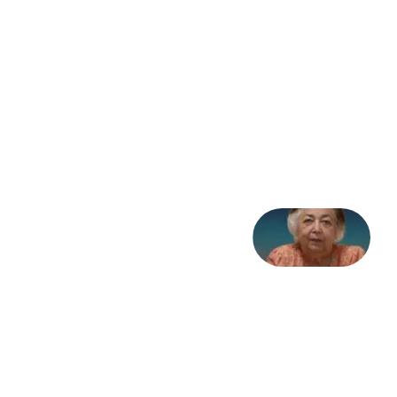
مثابه
نظام،
سوگ
به
مثابه
تاریخ
31
جولای
2026
علا خاکی:
«کمانگیر»
– برای
شهرنوش
پارسی
پور،
«شهری
جان»
27 جولای
2026