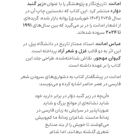
امانت
«زیر گنبد
، تاریخ‌نگار و پژوهشگر را با عنوان
دوّار»
منتشر کرد. این کتاب که نخستین چاپ آن در
سال ۲۰۲۵ (۱۴۰۴ خورشیدی) روانه بازار شده، گزیده‌ای
۱۹۹۱
از اشعار امانت را در بر می‌گیرد که بین سال‌های
تا ۲۰۲۴
سروده شده‌اند.
عباس امانت
، استاد ممتاز تاریخ در دانشگاه ییل، در
غزل و شعر آزاد
این اثر به دو قالب
پرداخته است.
کیوان مهجور
، نقاش شناخته‌شده، طراحی جلد این
کتاب را بر عهده داشته است.
امانت در پیشگفتار کتاب به دشواری‌های سرودن شعر
فارسی در عصر حاضر اشاره کرده و می‌نویسد:
«آن‌چه در
زیر گنبد دوّار
در برابر دارید خود
شاید نشانه‌ای از موانع بزرگ و شاید
عبورناپذیر در سرایش به زبان فارسی در
زمانهٔ ماست. شاعران زمانهٔ ما کم‌وبیش
می‌کوشند تا خویش را از بند صنایع
شعری گذشته برهانند، اما شاعر