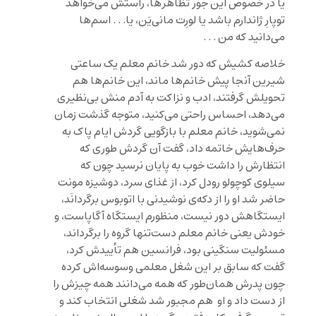
یا در خصوص این جور تظاهر‌ها، راستش می‌خواهد
توپارِ ژاندارم باشد یا لورِت مانی‌یَن، یا. . . اسم‌ها
می‌دانید که من . . .
خلاصه کشیش که دور شد خانم معلم یک ساعتی
شیرین آنجا پیش خانم‌ها ماند، این خانم‌ها هم
تحویلش گرفتند، ادب و نزاکت به آدم منش بی‌نظیری
می‌دهد، احساس راحتی می‌کنید، متوجه گذشت زمان
نمی‌شوید، خانم معلم با بازگویی گردش ایام پاک به
حرف‌هایش خاتمه داد، گفت آن گردش طوری که
انتظارش را داشت خوب به پایان نرسید چون که
سیلوی کوچولو رودل کرد، از غذای سرد، دوشیزه مونت
حاضر شد او را از دکه‌‌ی نوشیدنی با اتوبوس برگردانَد،
ایستگاهش دور نیست، منظورم ایستگاه آگاپاست، و
خودش یعنی خانم معلم دست‌تنها گروه را برگرداند،
مسئولیت سنگینی بود، فرانسین هم تأییدش کرد،
گفت که سابق بر این شغل معلمی وسوسه‌اش کرده
چون پدرش همان‌طور که همه می‌دانند همه چیزش را
از دست داد و او هم مجبور شد شغلی انتخاب کند و