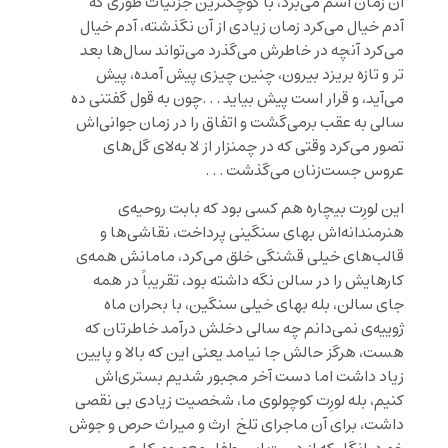
آن زمان اسم می‌برد، با کوچکترین جزئیات طوری که
آدم خیال می‌کرد زمان زیادی از آن نگذشته‌، آدم خیال
می‌کرد آنچه در خاطرش می‌گذرد می‌تواند سال‌ها بعد
تر و تازه بریزد بیرون، چنین چیزی پیش آمده، پیش
می‌آید، و قرار است پیش بیاید . . .چون به قول گفتنی ده
سالی به عقب برمی‌گشت و اتفاق را در زمان جوانی‌اش
تصور می‌کرد وقتی که در چمنزار از لا به‌لای گل‌های
عروس جست‌زنان می‌گذشت . . .
این لورِت بیچاره هم کسی بود که بابت روحیه‌ی
هنرمندانه‌اش بهای سنگینی پرداخت، نقاشی‌ها و
قالب‌های خیلی قشنگی خلق می‌کرد، مامانش همه‌ی
کارهایش را در سالن نگه داشته بود، تقریباً در همه
جای سالن، بله بهای خیلی سنگین، با بحران ماه
ژوییه‌ی نمی‌دانم چه سالی دخلش درآمد خاطرتان که
هست، هرگز حالش جا نیامد یعنی این که بالا و پایین
زیاد داشت اما دست آخر مجبور شدیم بستری‌اش
کنیم، بله لورِت کوچولوی ما، شخصیت زیادی بی نقصی
داشت، برای آن ماجرای تلخ ارث و میراث حرص و جوش