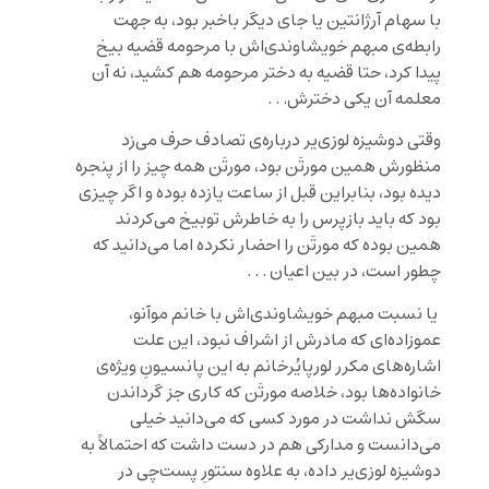
با سهام آرژانتین یا جای دیگر باخبر بود، به جهت
رابطه‌ی مبهم خویشاوندی‌اش با مرحومه قضیه بیخ
پیدا کرد، حتا قضیه به دختر مرحومه هم کشید، نه آن
معلمه آن یکی دخترش. . .
وقتی دوشیزه لوزی‌یر درباره‌ی تصادف حرف می‌زد
منظورش همین مورتَن بود، مورتَن همه چیز را از پنجره
دیده بود، بنابراین قبل از ساعت یازده بوده و اگر چیزی
بود که باید بازپرس را به خاطرش توبیخ می‌کردند
همین بوده که مورتَن را احضار نکرده اما می‌دانید که
چطور است، در بین اعیان . . .
یا نسبت مبهم خویشاوندی‌اش با خانم موآنو،
عموزاده‌ای که مادرش از اشراف نبود، این علت
اشاره‌های مکرر لورپایُرخانم به این پانسیونِ ویژه‌ی
خانواده‌ها بود، خلاصه مورتَن که کاری جز گرداندن
سگش نداشت در مورد کسی که می‌دانید خیلی
می‌دانست و مدارکی هم در دست داشت که احتمالاً به
دوشیزه لوزی‌یر داده، به علاوه سنتورِ پست‌‌چی در