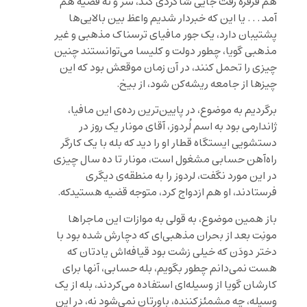
هم فرفره رفت جایی شاگردی کند، سر و ته قضیه هم
آمد . . . یا این که خبردار شدیم واعظ بین بالایی‌ها
پشتیبان دارد، یک جور مافیای ترسناک مذهبی و غیر
مذهبی گویا، چطور دولت و کلیسا می‌توانستند چنین
چیزی را تحمل کنند، در آن زمان موقعش بود که این
چیزها از جامعه ریشه‌کن شود، از بیخ.
برگردیم به موضوع، در پایین‌ترین رده‌ی این مافیا،
ژاندارمی بود به اسم لُردوز، آقای مونار یک روز در
دستشویی ایستگاه قطار او را دید که بله با یک کارگر
راه‌آهن حسابی مشغول است، مونار تا ده سال چیزی
در این مورد نگفت، لردوز را به منطقه‌ی دیگری
فرستادند، او هم ازدواج کرد، متوجه قضیه هستیدکه.
باز همین موضوع، به قولی به موازات این ماجراها
مونِت بعد از بحران مذهبی‌ای که دچارش شده بود با
دختر دودَن که خیلی زشت بود قیافه‌اش یادتان که
هست نمی‌دانم چطور بگویم، بله حسابی، آنها برای
کارشان گویا از وسیله‌ای استفاده می‌کردند، بله از یک
وسیله، چه مشمئز‌کننده، باورتان نمی‌شود نه، در این