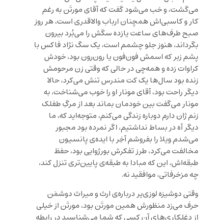
می‌گشت، و خب می‌شود گفت که آقای مورتَن به رغم
کار و کاسبی‌اش همچنان ارباب والاقدری است، هر روز
صبح طرف‌های ساعت یازده سگش را می‌بُرد بیرون
بگرداند، هنوز جلو چشمم است، یک سگ نژاد فاکس با
پشم زبر که اسمش فون‌فون یا رون‌رون بود، خودش
کراوات زده و همه‌چی در حالی که وقتی زن مرحومش
زنده بود سال‌ها یک کت مندرس تنش می‌کرد، حالا
دیگر راحت بود، آقای مونار او را خوب می‌شناخت، به
مونار می‌گفت بین خودمان بماند بعد از مرگِ طفلک
زنم ژان دارم دوباره زندگی می‌کنم، متوجه‌اید که، ما
دیگر آه در بساط نداشتیم، اگر نمرده بود مجبور
می‌شدم ویلا را بفروشم آخِر با ایده‌ی پانسیون
مخالفت می‌کرد، طرز تفکرش بورژوایی بود، حفظ
طبقه‌اش، این که مبادا به طبقه‌ی پایین‌تری تنزل کند،
چه مزخرفاتی، موافقید نه.
وقتی دوشیزه لوزی‌یر دربا‌ره‌ی ارث و میراث دوشمَن
حرف می‌زد منظورش همین مورتَن بود، مورتَن از خیلی
از دغلکاری‌های آن کسی که شما می‌شناسید در رابطه