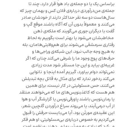
براساس یک یا دو جمله‌ی باد هوا قرار دارد، چند تا
جمله‌ی من‌درآوردی درباره‌ی فلان کس و بهمان چیز که
سال‌هاست دو سه نفر حداکثر دارند از خودشان صادر
می‌کنند و معمولاً بدون آن که آگاه باشند موقع گپ و
گفت با دیگران جوری می‌گویند که ملکه‌ی ذهن
مخاطبشان می‌شود یا بهتر است بگوییم به لحاظ
رفتاری سرمشقی می‌شوند برای هم‌ولایتی‌هامان، بله
به هیچ وجه جالب نبود، این شبکه‌ی وراجی‌ها و
حرف‌های پوچ وجود ما را شرطی می‌کند چنان که اگر
غریبه‌ای بیاید و این جا مستقر شود مدت زیادی
نمی‌تواند دوام بیاورد، گیریم آمده اینجا و نانوایی
می‌کند ردخور ندارد که برای مثال به قاتل بچه تبدیلش
می‌کنند، حس مسئولیتی در کار نیست، برای همین
هم هست که کاغذبنویس‌های ما که می‌خواهند منتقد
یا رمان‌نویس باشند پاورقی‌نویس یا گزارشگر آب و هوا
از آب درمی‌آیند، یا می‌روند سراغ درآوردن گلچین شعر،
این عقیده‌ی مورتَن بود، آیا می‌بایست حرفش را قبول
می‌کردیم به خصوص درباره‌ی بی‌مسئولیتی، او هم فکر
می‌کرد که زیادی به مورتَن بها می‌دهند، منظورم لورِت