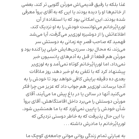
غذا بلکه با رفیق قدیمی‌اش مورتَن گلویی تر کند، بعضی
از خانم‌ها او را دیده بودند یا این که به آقای بروآ معرفی
شده بودند، این امکانی بود که با استفاده از آن
لورپایُرخانم می‌توانست خودش را به او نزدیک کند،
اطلاعاتش را از دوشیزه لوزی‌یر می‌گرفت، آیا می‌شد
فهمید که صاحب قصر چه زمانی به دوستش سر
می‌زند، نه محال بود، سرزدن‌هایش خیلی پراکنده بود و
مورتَن هم قطعاً از قبل به آدم‌های پانسیون خبر
نمی‌داد، اما لورپایُرخانم کوتاه نمی‌آمد و به لوزی‌یر
پیشنهاد کرد که با تلفن به او خبر دهد، روز ملاقات
بعدی ده دقیقه برایش کافی خواهد بود تا خودش را به
آنجا برساند، لوزی‌یر هم جواب داد که عزیز من چرا فکر
می‌کنید آنها در سالن یا در باغ پیش ما می‌آیند، آقای
مورتَن دوستش را می‌برد داخل اقامتگاهش، آقای بروآ
شأن خودش را پایین نمی‌آوَرَد که با ما همنشین شود،
با این حال پذیرفت که به خاطر دوستی نزدیکی که
لورپایُرخانم با مادرش داشته . . .
به عبارتی تمام زندگی روانی موانیِ جامعه‌ی کوچک ما