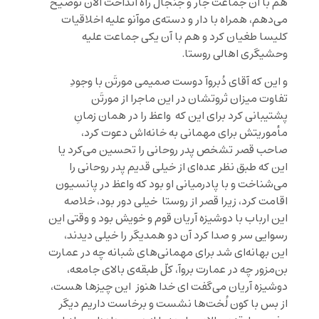
هم با آن جماعت جار و جنجال راه انداخت الآن توضیح
می‌دهم، همراه با دار و دسته‌ی موآنو علیه اخلاقیات
کلیسا طغیان کرد و هم با آن یکی جماعت علیه
وحشیگری اهالی روستا.
و این که آقای دُبروآ دوست صمیمی مورتَن با وجودِ
تفاوت میزان ثروتشان در این ماجرا از مورتَن
پشتیبانی کرد برای این که واعظ را در همان زمانِ
مأموریتش برای مهمانی به خانه‌اش دعوت کرد،
صاحب قصر تشخص پدر روحانی را تحسین می‌کرد یا
این که طبق نظر عده‌ای از خیلی قدیم پدر روحانی را
می‌شناخت و با پادرمیانی‌ او بود که واعظ در پانسیون
اقامت کرد، زیرا قصر از روستا خیلی دور بود، خلاصه
این ارباب با دوشیزه آریان قوم و خویش بود و وقتی این
رسوایی سر و صدا کرد آن دو همدیگر را خیلی دیدند،
این بهانه‌ای شد برای مهمانی‌های شبانه‌ چه در عمارت
بن‌مزور چه در عمارت بروآ، کلّ طبقه‌ی بالای جامعه،
دوشیزه آریان می‌گفت ای خدا هنوز این چیزها هست،
از بس با کون لُخت‌ها نشست و برخاست داریم دیگر