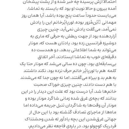
احتمالاً ازش پرسیده چه خبر شده و از پشت پیشخان
آمده بیرون و حالا نوبت او بود که بایستد به تماشا،
می‌بایست حدوداً ساعت پنج بوده باشد، آیا همان روز
مهمانی ُبُن‌مُزور بوده، لورپایُرخانم این را یادش
نمی‌آمد، می‌گفت یادش نمی‌آید، چنین چیزی
آزاردهنده بود از جهت ربطش به حرفی که ماری به
دوشیزه فرانسین زده بود، یادتان هست که، مونار
می‌تواند به شما اطلاعاتی بدهد، دو همدست ده‌
دقیقه‌ای خوب به تماشا ایستادند، آخر اتفاق
بی‌سابقه‌ای بود، چون ده سالی می‌شد که مونار حتا یک
کلمه هم با لورپایُر خانم حرف نزده بود، نکند داشتند
به هم ‌‌بد و بیراه می‌گفتند، اما نه چون جدا که می‌شدند
با هم دست دادند، چنین چیزی خوراک صحبت
خانم‌ها شد، آیا درست بود که علت این دیدار را در این
بدانند که بچه‌ی غرق شده زمانی شاگرد مونار بوده و
مونار آن وقت‌ها به شاگردان تنبل‌ جریمه می‌داده اما
ماه‌ها از ماجرای تصادف گذشته بود با این حال از
جهاتی غرق‌شدن این بچه یادآور له شدن وحشتناک
فردریک کوچولو بود، در باره‌ی فاجعه نظر می‌دادیم،