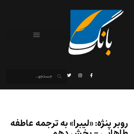
روبر پنژه: «لیبرا» به ترجمه عاطفه
طاهایی – بخش دهم