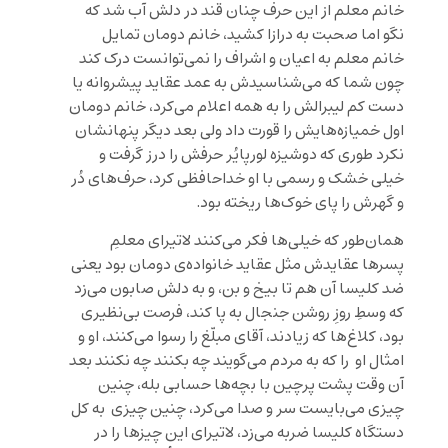
خانم معلم از این حرف چنان قند در دلش آب شد که
نگو اما صحبت به درازا کشید، خانم دومان تمایل
خانم معلم به اعیان و اشراف را نمی‌توانست درک کند
چون شما که می‌شناسیدش به عمد عقاید پیشروانه یا
دست کم لیبرالش را به همه اعلام می‌کرد، خانم دومان
اول خمیازه‌هایش را قورت ‌داد ولی بعد دیگر پنهانشان
نکرد طوری که دوشیزه لورپایُر حرفش را درز گرفت و
خیلی خشک و رسمی با او خداحافظی‌ کرد، حرف‌های دُر
و گهرش را پای خوک‌ها‌ ریخته بود.
همان‌طور که خیلی‌ها فکر می‌‌کنند لاتیرای معلمِ
پسرها عقایدش مثل عقاید خانواده‌ی دومان بود یعنی
ضد کلیسا آن هم تا بیخ و بن، و به دلش صابون می‌زد
که وسطِ روزِ روشن جنجال به پا کند، فرصت بی‌نظیری
بود، کلاغ‌ها که زیادند، آقای مبلّغ را رسوا می‌کنند، او و
امثال او را که به مردم می‌گویند چه بکنند چه نکنند بعد
آن وقت پشت پرچین با بچه‌ها حسابی بله، چنین
چیزی می‌بایست سر و صدا می‌کرد، چنین چیزی به کل
دستگاه کلیسا ضربه می‌زد، لاتیرای این چیزها را در