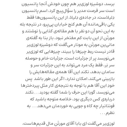
برسد، دوشیزه لوزی‌یر هم چون خودش آنجا پانسیون
است سر فرصت مدیر را سؤال‌پیچ ‌کرد، اسم پانسیون
دِلیلاست، در جاده‌ی دِلیلا، از این پانسیون‌ها فقط
یکی باقی‌مانده آن هم کنج خیابان پی‌یِرو، در نتیجه بله
به این نحو آن دو نفر با هم مقاله‌ی کذایی را نوشتند و
مورتَن از این بابت کم مفتخر نبود، باز بنا به گفته‌ی
مانی‌ین مورتَن به مونار می‌گفت که دوشیزه لوزی‌یر
قادر نیست ربط چیزها را ببیند، چیزهایی که لوزی‌یر
می‌نویسد پر از جزئیات است، جزئیات خام و حوصله
‌سر بَر، فقط یک مرد می‌تواند به این جزئیات سر و
سامان بدهد، نکند این آقا همه‌ی مقاله‌هایش را
بازبینی می‌کند، امکان ندارد، اگر این طور باشد پس
خودِ این آقا هم با توجه به نتیجه‌ی کار مثل پیردختر‌ها
می‌نویسد، گویا این حرف را شما گفته بودید . . .نکند
درباره‌ی کس دیگری بود، خلاصه متوجه باشید که
فونتانیار چه کاه و جویی به خوردمان می‌دهد. . . به
نظرم . . .
لوزی‌یر می‌گفت ای بابا آقای مورتَن مال قدیم‌هاست،