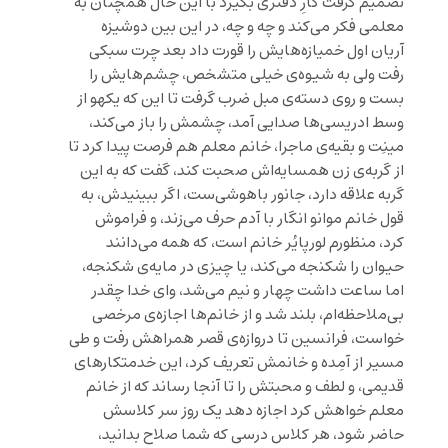
تصمیم گرفت کارِ دفتری بگیرد با این حال همچنان به
معلمی فکر می‌کند و چه و چه، در این بین دوشیزه
آریان اول خمیازه‌هایش را قورت ‌داد بعد چرت سبکی
رفت ولی به شیوه‌‌ی خیلی متشخص، چشم‌هایش را
بست و روی دسته‌ی مبل ضرب گرفت تا این که یکهو از
وسط ادریسی‌ها صدایی آمد، چشمش را‌ باز می‌کند،
مینِت و بقیه‌ی ماجرا، خانم معلم هم فرصت پیدا کرد تا
از گربه‌ی زن همسایه‌اش صحبت کند، گفت که به این
گربه علاقه دارد، جانور باهوشی‌ست، اگر ببینیدش، به
قول خانم موانو انگار با آدم حرف می‌زند، و فراموش
کرد، منظورم لورپایُر خانم است، که همه‌ می‌دانند
حیوان را شکنجه می‌کند، یا چیزی در مایه‌ی شکنجه،
اما ساعت داشت چهار و نیم می‌شد، وای خدا چقدر
بی‌ملاحظه‌ام، بلند شد و از خانم‌ها اجازه‌ی مرخصی
خواست، فرانسین تا دروازه‌ی قصر همراهش رفت و طی
مسیر از آمِده و خانمش تعریف کرد، این خدمتکارهای
قدیمی، و لطف و محبتش را تا آنجا رساند که از خانم
معلم خواهش کرد اجازه دهد یک روز سر کلاسش
حاضر شود، هر کلاس درسی که شما صلاح بدانید،