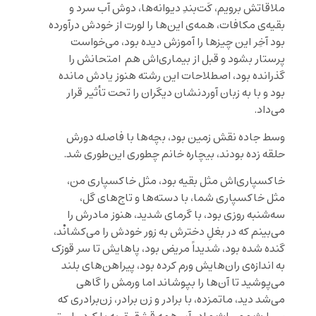
ملاقاتش برویم، کَت‌بندِ دیوانه‌ها، دوش آب سرد و
بقیه‌ی مکافات، همه‌ی این‌ها را لورت از خودش درآورده
بود آخِر این چیزها را آموزش دیده بود، می‌خواست
پرستار بشود و قبل از بیماری‌اش هم امتحانش را
گذرانده بود، اصطلاحات این رشته هنوز یادش مانده
بود و با به زبان آوردنشان دیگران را تحت تأثیر قرار
می‌داد.
وسط جاده نقش زمین بود، بچه‌ها با فاصله دورش
حلقه زده بودند، بیچاره خانم چطوری این‌طوری شد.
خاکسپاری‌اش مثل بقیه بود، مثل خاکسپاری من،
مثل خاکسپاری شما، با دسته‌ها و تاج‌های گل،
سه‌شنبه روزی بود، با گرمای شدید، هنوز مادرش را
می‌بینم که در بغلِ دخترش به زور خودش را می‌کشانْد،
گنده شده بود، شدیداً مریض بود، پاهایش تا سر قوزک
به اندازه‌ی ران‌هایش ورم کرده بود، پیراهن‌های بلند
می‌پوشید تا آن‌ها را بپوشاند اما ورمش را گاهی
می‌شد دید، ماتمزده، با برادر و زن برادر، زن‌برادری که