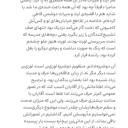
سر ارث و میراث مادر آن همه قشقرق به پا کرد، راستی
ماجرا دقیقاً چه بود که آن همه باعث خنده‌ی ما شد یا
شاید هم با قضیه‌ی ارث و میراث دوشمن قاطی
کرده‌ام، خلاصه در تقاطع خیابان‌های نِو و کَس‌تُنِل
کامیونی که تخت گاز می‌آمد نزدیک بود انتهای صفِ
تشییع‌کنندگان را زیر بگیرد یعنی بچه‌های مدرسه که
تحت سرپرستی لورت بودند، لورِت هنوز جلو چشمم
است که رنگ به صورت نداشت و بچه‌ی دوکرو را بغل
کرده بود، راننده فرار کرد.
آن دوشیزه‌خانم، منظورم دوشیزه لوزی‌یر است، لوزی‌یر
است دیگر مگر نه، از زبان عاقله‌زن‌ها حرف و حدیث
زیاد شنیده بود اما به‌شان بدگمان بود، و ترجیح
می‌داد اطلاعاتش را از آقایان کسب کند که در تصور
عمومی کم‌تر حرف می‌زنند اما غلط است، آقایان با
متانتِ بیشتری حرف می‌زنند، ولی این که میزان صحت
و سقم حرف‌هایشان چقدر است موضوع دیگری‌ست،
نمی‌خواستیم مأیوسش کنیم، گذاشتیم در تصوراتش
باقی بماند، از این مانی‌یَن بیچاره بیست بار پرسیده
بود و او هم آقامنشانه به همه‌ی سؤال‌هایش