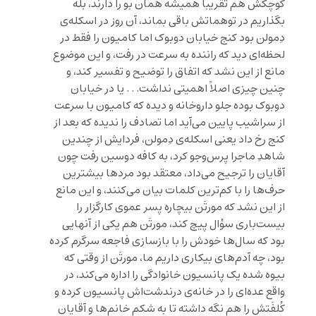
کوچکش هم تقریباً همیشه همان بو را دارند، بله
بگذاریم در توهماتش باقی بماند، آن روز در اسکله‌ی
دِمولن بود کنج خیابان دوبوک اما کامیون را فقط در
لحظه‌ای دید که راننده به سرعت در رفت، و این موضوع
مانع از این نشد که اتفاق را توضیح و تفسیر کند، و
چنین چیزی اصلاً اهمیتی نداشت. . . یا در خیابان
دوبوک بوده جلو داروخانه و دیده که کامیون با سرعت
از سراشیب پایین می‌آید اما تصادف را ندیده که بعد از
کنج رخ داد یعنی اسکله‌ی دِمولن، فردایش از چندین
شاهدِ ماجرا پرس‌وجو کرد، به کافه دوسین رفت چون
آقایان را ترجیح می‌داد، معتقد بود مردها بیشترین
حرف‌ها را با کم‌ترین کلمات بیان می‌کنند، و این مانع
از این نشد که مورتَن بیچاره پسر عموی کارگزار را
بیست‌باری سؤال پیچ کند، مورتَن هم یکی از آنهایی
بود که سال‌ها خودش را با بازسازی فاجعه سرگرم کرده
بود، چه آدم‌های بیکاری داریم ما، مورتَن از وقتی که
بیوه شده یک پانسیون خانوادگی را اداره می‌کند، در
واقع عده‌ای را در خانه‌ی درندشت‌اش پانسیون کرده و
کُلفَتش را هم نگه داشته تا به شکم خانم‌ها و آقایان