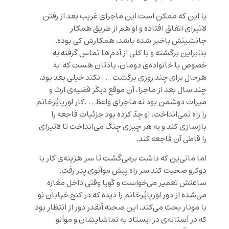
یا این که ممکن است این ماجرای غریب بعد از رفتن
لاتیرای اتفاق افتاده و او هم از طریق همکار
جانشینش باخبر شده باشد، همکارش کی بوده،
بنابراین برگشته و با کلی از آدم‌‌ها تماس گرفته به
خصوص با خانواده‌ی دومان، یادتان هست که به
هرحال برای چند روزی برگشت . . . نکند خیلی بعد بود،
چند سال بعد از ماجرا، آن موقع دیگر قضیه‌ی ارث و
میراث دوشمن بود نه ماجرای واعظ . . .کار لورپایُرخانم
را راه نمی‌انداخت، او جِدّ کرده بود جزئیات فاجعه را
بازسازی کند و به هر چیزی چنگ می‌انداخت تا لاتیرای
را قاطی آن فاجعه کند.
اما مانی‌یَن که داشت برمی‌گشت تا سر هزینه‌ی‌ کار با
دوکرو صحبت کند سر راه پیش موآنوی پدر رفت،
ساعتش تعمیر می‌خواست و گویا وقتی داخل مغازه
می‌شده از دور لورپایُرخانم را دیده که در کنج خیابان نِو
با مونار بحث می‌کند، این صحنه آنقدر دور از انتظار بود
که در آستانه‌ی در ایستاد به تماشایشان و موآنو