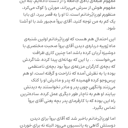
مفهوم طبقه‌ی بالای جامعه را از دست داده‌ایم، بله این
مفهوم هوش از سرش می‌پراند، مورتَن را کوک می‌کرد،
منظورم لورپایُرخانم است، تا او را به قصر ببرد، ای بابا
یک کم به‌ من توجه کنید، آقای بروآ مجبور شد با او آشنا
شود.
این احتمال هم هست که لورپایُرخانم اولین شنبه‌ی
ماه ژوییه درباره‌ی دیدن آقای بروآ صحبت مختصری با
دوشیزه آریان کرده باشد اما چنین کاری ظرافت
می‌خواست . . . یا این که بهانه‌ای پیدا کرده، شاگردش
که بچه‌ی کارگران مزرعه‌ی بروآ بود بچه‌ی نامنظمی
بوده یا به نظرش ‌آمده که ناراحت و گرفته است، او هم
پرس‌وجو کرده فهمیده که پدر و مادرش او را کتک
می‌زنند وانگهی چون پدر و مادر نخواستند به دیدنش
بیایند او هم به ناچار طور دیگری عمل کرده، ساده‌ترین
راه این بوده که با کارفرمای پدر بچه یعنی آقای بروآ
تماس بگیرد.
اما لورپایُرخانم باخبر شد که آقای بروآ برای دیدن
دوستش گاهی به پانسیون می‌رود البته نه برای خوردن