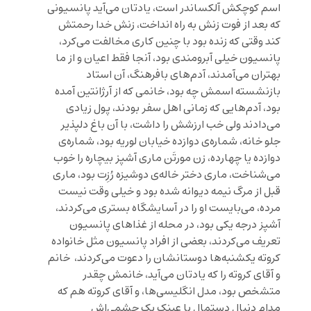
اسم کوچکش آلکساندر است، یادتان می‌آید پانسیونی
که بعد از فوت زنش به راه انداخت، زنش خدا رحمتش
کند وقتی که زنده بود با چنین کاری مخالفت می‌کرد،
پانسیون خیلی آبرومندی‌ بود، آنجا فقط اعیان و از ما
بهتران می‌آمدند، آدم‌های بافرهنگ، آن استاد
بازنشسته اسمش چه بود، خانمی که از آرژانتین آمده
بود، آدم‌هایی که زمانی اهل سفر بودند، پول زیادی
می‌دادند ولی خب ارزشش را داشت، با آن باغ دلپذیر
جلو خانه، شماره‌ی دوازده خیابان لوریه بود، شماره‌ی
دوازده یا چهارده، زن مورتَن ماری آشپز بیچاره را خوب
می‌شناخت، ماری دختر خاله‌ی دوشیزه رُزِت بود، ماری
قبل از مرگ نیمه دیوانه شده بود و خیلی وقت نیست
مرده، می‌بایست او را در آسایشگاه بستری می‌کردند،
آشپز درجه یکی بود، در محله از غذاهای پانسیون
تعریف می‌کردند، بعضی از افراد پانسیون مثل خانواده
کروته یکشنبه‌ها دوستانشان را دعوت می‌کردند، خانم
و آقای کروته را که یادتان می‌آید، خانمش چقدر
متشخص بود، مدل انگلیسی‌ها، و آقای کروته هم که
مدام دنبال دستمال یا عینک یک چشمی‌اش