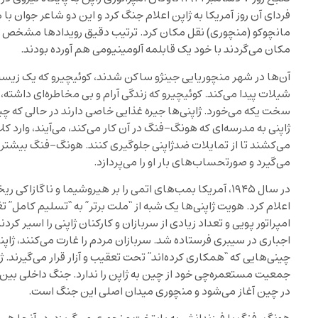
فردای آن روز آمریکا به ژاپن اعلام جنگ کرد و این دو شاعر جوان با 
مانچوکو (منچوری) نقل مکان کرد. ترتیب دقیق رویدادها مشخص ن
مکان می‌گردند با خود یک قابلمه آلومینیومی هم آورده بودند.
آن‌ها در شهر منچوریایی جینژو ساکن شدند، کوئیچیرو که یک زی
شیلات پیدا می‌کند. کوئیچیرو که زندگی آرام و بی مخاطره‌ای داش
سخت یکه می‌خورد. ژاپنی‌ها جیره غذایی خاصی دارند در حالی که چینی
ژاپنی به مدرسه‌ای که هونگ-فنگ در آن کار می‌کند، می‌آیند، وارد کل
می‌کشند تا از تمایلات ضدژاپنی جلوگیری کنند. هونگ-فنگ بیشتر 
می‌گیرد و صورتحساب‌های بار او را می‌پردازد.
در سال ۱۹۴۵، آمریکا بمب‌های اتمی را بر هیروشیما و ناگازا
اعلام کرد. هویت ژاپنی‌ها یک شبه از “ملت برتر” به “تسلیم کامل” 
امپراتور پویی و تعداد زیادی از سربازان و کارکنان ژاپنی را اسیر کردند
اجباری در سیبری فرستاده شد. سربازان مردم را غارت می‌کنند، ژاپنی
چینی‌هایی که “همکاری کرده‌اند” تحت تعقیب و آزار قرار می‌گیرند. ژ
جمعیت مستعمره‌چی خود از چین به ژاپن را ندارد. جنگ داخلی بین
در چین آغاز می‌شود و منچوری میدان اصلی این جنگ است.