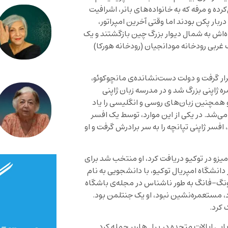
سال ۱۹۱۴ در یک خانواده تحصیل‌کرده و مرفه که به خانواده‌های بانر، اشرافیت
ربار پکن بودند اما وقتی آخرین امپراتور،
ه‌گیری کرد، خانواده‌اش به شمال دیوار بزرگ چین بازگشتند و یک
 غربی رودخانه مودانجیان (رودخانه هورکا)
جم قرار گرفت و دولت دست‌نشانده‌ی مانچوکوئو،
اپنی بزرگ شد و در مدرسه زبان ژاپنی
و همچنین زبان‌های روسی و انگلیسی را یاد
می‌شد. در یکی از این موارد، توسط یک افسر
، افسر ژاپنی تپانچه را به سر برادرش گرفت و او
انومیزو در توکیو دریافت کرد، او منتخب شد برای
انشگاه امپریال توکیو، با دانشجویی به نام
ونگ-فانگ به طور ناشناس در مجله‌ی باشگاه
بود، مستعمره‌نشین نبود، او یک جنتلمن بود.
 کرد.
اه نیروی دریایی ایالات متحده در پرل هاربر حمله کرد.