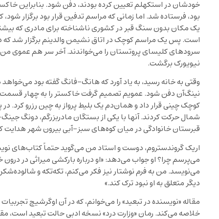
خودشان در استکهلم تعیین کرده بودند، دفن شود. بنابراین خاکستر
بود، فرستاده شد. اما زمانی که مراسم تدفین قرار بود برگزار شو
یک مکان بدون سنگ قبر در کشوری ناشناخته برای مادری که بیشتر 
است. پس یک مراسم کوچک در اتاق نشیمن والدینم برگزار شد که در
سرودهای کلیسای پروتستان را می‌خواندند. آخر سر هم عموی من ب
نیویورک برگشت.
وقتی به خانه رسید، به یاد ‌آورد که هانگ-فانگ گفته بود می‌خواهد 
نینگ‌آن دفن شود. عمویم تصمیم گرفت خاکستر را به چهار قسمت ت
کوچک چینی قرار داد و همان‌دم یک بلیط پرواز به چین رزرو کرد. در 
شمال حرکت کردند. آنها با یکی از بستگان مادربزرگم، دونگ جینگ-ل
قبرستان خانوادگی در میان کوه‌های سبز-آبی بیرون شهر هدایت کن
اریک گروندستروم، دوست و استاد من می‌گوید حتماً کتاب‌های نویسند
می‌پرسم چرا؟ او جواب می‌دهد: «او درباره بارکشی میراثی در درون خ
می‌نویسد. من به فرم نوشتار نیز فکر می‌کنم، تکه‌تکه و شالوده‌شک
دیگر متعلق به او نبود ترک کند.»
مقاله «نویسنده در تبعید» را می‌خوانم، که در آن اوگرشیچ تجربیات 
خلاصه می‌کند. رمان «وزارت درد» نسخه ادبی حالت تبعید است، مقال