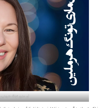
اَن ماری تونگ هرمِلین