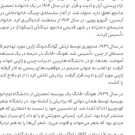
نژادپرستی، آزار و اذیت و فرار. او در 
مانچو تعلق دارد، متولد شد. از آغاز سلسله‌ی چینگ، خانواده‌اش در د
آیسین-گیورو پویی، در سال ۱۹۱۲ از سلطنت کنار
مدرسه‌ی دخترانه در شهر قدیمی مانچو، نینگ‌آن (نینگوتا)، در جنوب
تأسیس کردند.
در سال ۱۹۳۱، منچوری توسط ارتش گوانگ‌دونگ ژاپن مورد تها
مستقل از چین، تأسیس شد. هونگ-فانگ در نتیجه در یک مستعمره ژ
آموخت. بعدها، او در دانشگاه هاربین، ادبیات چینی و ژاپنی خواند 
گرفت. او اغلب به عنوان مترجم در موقعیت‌های رسمی به کار گرفته 
ژاپنی مورد آزار و اذیت قرار گرفت. برادرش تلاش کرد تا از او دفاع کند
را کشت.
در سال ۱۹۳۹، هونگ-فانگ یک بورسیه تحصیلی از دانشگاه اوچ
بورسیه توسط همان دولتی که برادرش را کشته بود. در باشگاه شعر د
کویچیرو تاناکا آشنا شد. او تحسین خود را نسبت به اشعاری که ه
منتشر کرده بود، ابراز کرد. (سرخی صورتش او را لو داد.) او سرباز ن
مردی بود که شعر می‌خواند و فلوت می‌زد. شعر آن‌ها را به هم نزدیک
صبح روز ۷ دسامبر ۱۹۴۱، ناوگان امپراتوری ژاپن به پایگ