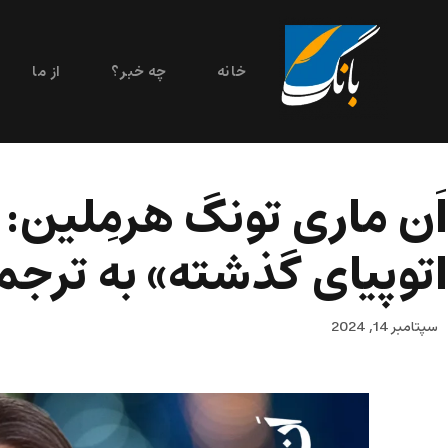
خانه
چه خبر؟
از ما
اَن ماری تونگ هرمِلین:
اتوپیای گذشته» به ترجم
سپتامبر 14, 2024