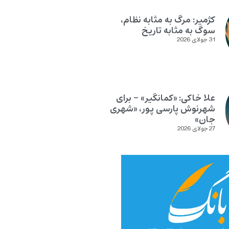
کژمیر: مرگ به مثابه نظام،
سوگ به مثابه تاریخ
31 جولای 2026
علا خاکی: «کمانگیر» – برای
شهرنوش پارسی پور، «شهری
جان»
27 جولای 2026