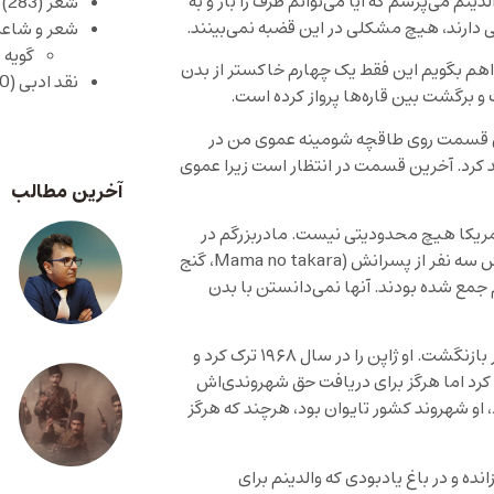
م می‌پرسم که آیا می‌توانم ظرف را باز و به
شعر
(283)
 دارند، هیچ مشکلی در این قضبه نمی‌بینند.
شعر و شاعر
گویه 
هم بگویم این فقط یک چهارم خاکستر از بدن
نقد ادبی
(430)
 و برگشت بین قاره‌ها پرواز کرده است.
ین قسمت روی طاقچه شومینه عموی من در
هد کرد. آخرین قسمت در انتظار است زیرا عموی
آخرین مطالب
آمریکا هیچ محدودیتی نیست. مادربزرگم در
سن ۹۶ سالگی در بیمارستانی در نیویورک درگذشت، در کنار بسترش سه نفر از پسرانش (Mama no takara، گنج
 جمع شده بودند. آنها نمی‌دانستن با بدن
مادرشان، دونگ هونگ-فانگ، در سال ۱۹۴۷ از چین فرار کرد و هرگز بازنگشت. او ژاپن را در سال ۱۹۶۸ ترک کرد و
کرد اما هرگز برای دریافت حق شهروندی‌اش
و شهروند کشور تایوان بود، هرچند که هرگز
ده و در باغ یادبودی که والدینم برای