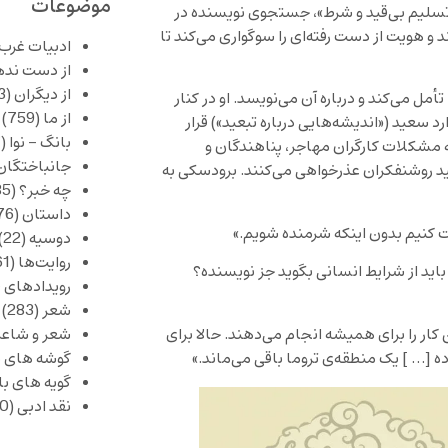
موضوعات
ه تسلیم بی‌قید و شرط»، جستجوی نویسنده در
د و هویت از دست رفته‌ای را سوگواری می‌کند تا
ادبیات غرب
از دست نده
از دیگران
(253)
مل می‌کند و درباره آن می‌نویسد. او در کنار
از ما
(759)
 سعید («اندیشه‌هایی درباره تبعید») قرار
بانگ – نوا
(357)
 به مشکلات کارگران مهاجر، پناهندگان و
جانباختگان
ید روشنفکران عذرخواهی می‌کنند. برودسکی به
چه خبر؟
(1,085)
داستان
(376)
نیم بدون اینکه شرمنده شویم.»
دوسیه
(22)
روایت‌ها
(61)
باید از شرایط انسانی بگوید جز نویسنده؟
رویدادهای 
شعر
(283)
 کار را برای همیشه انجام می‌دهند. حالا برای
شعر و شاعر
ده [… ] یک منطقه‌ی تروما باقی می‌ماند.»
گوشه های ب
گویه های ب
نقد ادبی
(430)