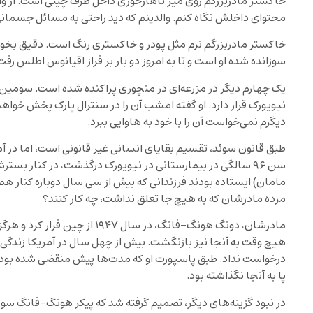
خاکستر مادربزرگم روی میز ناهارخوری داخل ظرف چینی است. از والدین
محتوای داخلش نگاه کنم. والدینم که دید راحتی به مسائل جسمانی
خاکستر مادربزرگم نرم مثل پودر و خاکستری رنگ است. دقیق بخوا
سوزانده شده او است و تا به امروز دو بار بر فراز اقیانوس اطلس رفت
یک چهارم دیگر در مزرعه‌ای در منچوری پراکنده شده است. سوم
نیویورک قرار دارد. او گفته امشب‌ آن را در سنترال پارک پخش خوا
دیگرم نمی‌خواست آن را با خود به هاوایی ببرد.
طبق قانون سوئد، تقسیم بقایای انسانی غیر قانونی است، اما در 
مامان) ایستاده بودند فرزندانی که بیش از سی سال دوباره کنار هم
مرده مادرشان که به هیچ جا تعلق نداشت، چه کار کنند؟
هیچ وقت به آنجا نیز بازنگشت. بیش از چهل سال در آمریکا زندگی 
درخواست نداد. طبق پاسپورت او که مدت‌ها پیش منقضی شده بود، ا
پا به آنجا نگذاشته بود.
در نبود گزینه‌های دیگر، تصمیم گرفته شد که پیکر هونگ-فانگ سوزان