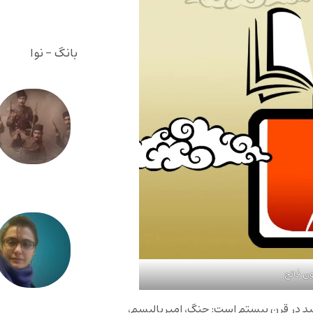
بانگ - نوا
ن فاتح
د در قرن بیستم است: جنگ، امپریالیسم،