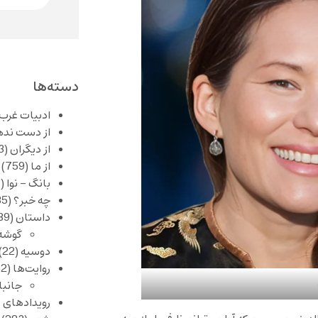
دسته‌ها
ادبیات غرب
از دست نده
از دیگران
(253)
از ما
(759)
بانگ – نوا
(357)
چه خبر؟
(1,085)
داستان
(389)
گوشه
دوسیه
(22)
روایت‌ها
(62)
جانبا
رویدادهای 