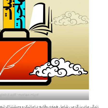
ادبیات مهاجرت- کاری از همایو
زندگی مادربزرگ من شامل همه‌ی وقایع دراماتیک و وحشتناک تبعی