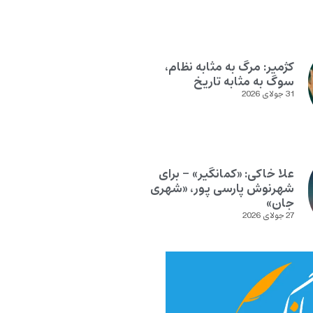
کژمیر: مرگ به مثابه نظام،
سوگ به مثابه تاریخ
31 جولای 2026
علا خاکی: «کمانگیر» – برای
شهرنوش پارسی پور، «شهری
جان»
27 جولای 2026