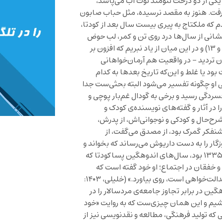
 یکی از دو درخت تنومند توت آب می‌پاشد،
فت. هنوز به مقصد نرسیده، مثل حباب صابون
 که ملکتاج به پیری بیست سال بعد از کودتا،
 نشانی از سال‌ها درد روی تن و کمر، لب حوض
خم شده و آب‌پاش را پر از آب می‌کند…» (شهرام رحیمیان، ۱۳۸۰: ۱۲ و ۱۳) و در این میان از یاد نبریم که افزون بر
 تردید – در واقعیت هم آرمان‌خواهانی
بود یا غلط و این‌که تاریخ بعدها به کدام
 او چگونه تفسیر می‌شود البته بحثی‌ست جدا
افسردگی رسید و برخی به گودال غم‌بار پوچی و
 در آثار و گفته‌های نویسنده‌ی کودک و
شرح‌حال و کودکی و نوجوانی‌اش، از پدرش،
روشنفکر گمرک بود، از مصدق می‌گفت، از
ار را به دست داریوش می‌رساند که بخواند و
بیاموزد: «داریوش دبستان را تمام کرده بود که به تبریز رفتند. سال ۱۳۳۵ بود، سال‌های اندوهگین پساکودتا که
 خفقان در اجتماع؛ او خود گفته است که
همین موضوع باعث شده به ادبیات انقلابی و چریکی، که هدفش عدالت‌خواهی‌ است، روی بیاورد.» (خلیلی، ۱۴۰۳:
هگین در برابر تجاوز جامعه‌ی مردسالار را در
اشیم و این همان چیزی‌ست که به روایت «خود
که تولید فرهنگی، مطالعه و نقدنویسی نیز از