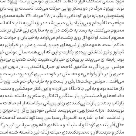
مورد ستمی مضاعف قرار داده‌اند: «داستان مونس بر سه اپیزود استوا
زمینه‌چینی دوباره برای کود
محروم می‌کنند، چه رسد به شرکت در آن به مثابه‌ی زنی فعال در ضد 
محروم است. او تنها از روی پشت‌بام می‌تواند به خیابان و حوادث هم
حاکم است. همهمه‌ای از نیروهای چپ و راست و ملی در خیابان به
تجاوز و نیز نداشتن پرده‌ی بکارت و این که این همه سال مونس خود
بود، رابطه‌ای می‌بیند. بر پیکره‌ی خیابان، هیبت زشت شعبان بی‌مخ‌ه
مونس، بی‌پردگی به مثابه‌ی فاجعه‌ای جبران‌ناشدنی… در درون این 
عمری را در «آزارخواهی» و «هستی در خود» سپری کرده بود، درست 
می‌افتد… مونس چشم‌هایش را بست و به طرف جلو خم شد. پنج ثان
باز مانده بود و به آبی بالا نگاه می‌کرد.» و این فکر خودکشی و دس
دغدغه‌های فمینیستی، بار سنگین تنانگی و ستم رواداشته شده به زن
بازتاب بدهد و بازنمایی‌کننده‌ی روان‌پریشی برخاسته از اجحافات 
نویسنده، امراله نصرالهی، می‌نویسد کنشی خودویران‌گر از ناحیه‌ی
را نداشت، اما با اشاره به افسردگی سیاسی پساکودتاست که معنامند
عقل آفریننده‌ی کودتا و استبداد و سلطه‌ی قاهره‌ی سیاسی نیز در 
مذکر و مردسالار و محدودکننده‌ی حیات زنانه نیز دانسته شده است،