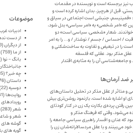
تاب نیز برجسته است و نویسنده در مقدمات
ی، قبل از هرچیز، بدان اشاره کرده است و
موضوعات
: «فمینیسم، جنبشی است اجتماعی در سیاق و
ن که «امر شخصی» به «امر سیاسی» بدل شود،
ادبیات غرب
فراخواندند. شعار «شخصی، سیاسی است» دو
از دست نده
قبت / احساس / جسم / نوشتار / و… را به امر
از دیگران
(253)
است را در تبعیض و تفاوت به ساخت‌شکنی و
از ما
(759)
عقل مذکر بود. عقلی که فلسفه
بانگ – نوا
(357)
امعه‌شناسی آن را به مثابه‌ی اقتدار
جانباختگان
چه خبر؟
(1,085)
ر ضد آرمان‌ها
داستان
(376)
دوسیه
(22)
ی و متاثر از عقل مذکر در تحلیل داستان‌های
روایت‌ها
(61)
های او اشاره شده است، بازنمود روشن‌تری بیش
رویدادهای 
 بین رفتن پرده‌ی بکارت یک زن در کنار کودتای
شعر
(283)
 می‌شود، وقتی که فرهنگ مذکر و
شعر و شاعر
شود که عنان و افسار راهبری سیاسی جامعه را
گوشه های ب
ود می‌بینند و با عقل مردسالارانه‌شان زن را
گویه های ب