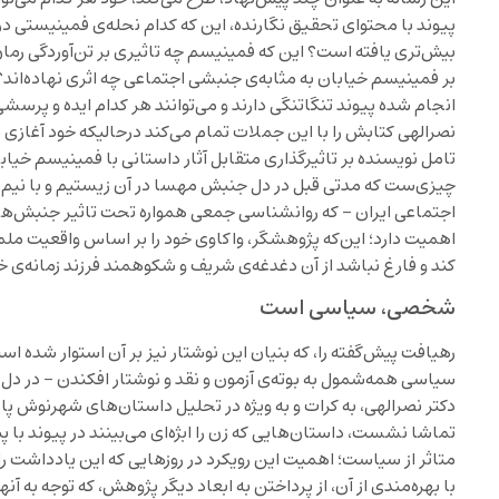
پیوند با محتوای تحقیق نگارنده، این که کدام نحله‌ی فمینیستی 
بیش‌تری یافته است؟ این که فمینیسم چه تاثیری بر تن‌آوردگی رما
بر فمینیسم خیابان به مثابه‌ی جنبشی اجتماعی چه اثری نهاده‌اند؟
انجام شده پیوند تنگاتنگی دارند و می‌توانند هر کدام ایده و پرسش
نصرالهی کتابش را با این جملات تمام می‌کند درحالیکه خود آغازی
تامل نویسنده بر تاثیرگذاری متقابل آثار داستانی با فمینیسم خیا
چیزی‌ست که مدتی قبل در دل جنبش مهسا در آن زیستیم و با نیم‌ن
اجتماعی ایران – که روانشناسی جمعی همواره تحت تاثیر جنبش‌ها ت
اهمیت دارد؛ این‌که پژوهشگر، واکاوی خود را بر اساس واقعیت مل
کند و فارغ نباشد از آن دغدغه‌ی شریف و شکوهمند فرزند زمانه‌ی خ
شخصی، سیاسی است
رهیافت پیش‌گفته را، که بنیان این نوشتار نیز بر آن استوار شده است
سیاسی همه‌شمول به بوته‌ی آزمون و نقد و نوشتار افکندن – در د
دکتر نصرالهی، به کرات و به ویژه در تحلیل داستان‌های شهرنوش پا
تماشا نشست، داستان‌هایی که زن را ابژه‌ای می‌بینند در پیوند با 
متاثر از سیاست؛ اهمیت این رویکرد در روزهایی که این یادداشت را
با بهره‌مندی از آن، از پرداختن به ابعاد دیگر پژوهش، که توجه به 