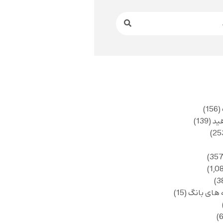
(156)
ید
(139)
 های بانگ
(15)