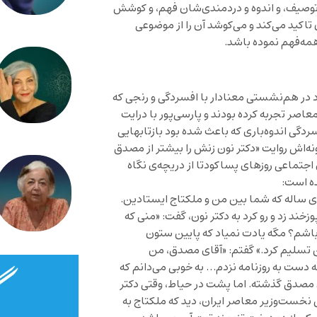
ه توصیف، و اندوه و دردمندی‌شان فهم، و کوشش
اکید می‌کند و می‌کوشد آن را از موضوعی
مه‌فهم نموده باشد.
رد در هم‌نشستی معنادار با افسردگی و رنجی که
 کودتای بیست و هشت مرداد ۱۳۳۲ در تاریخ معاصر تجربه کرده بودند و پارسی‌پور با درایت
ردگی اندوه‌باری که باعث شده بود بازتابهایی
نه‌اش روایت «دکتر نون زنش را بیشتر از مصدق
اجتماعی روزهای پساکودتا از دریچه‌ی نگاه
ه است:
های ساله که شما بین من و ملکتاج ایستادین.
د زد و رو کرد به دکتر نون، گفت: «منی که
باشم؟ مگه یادت نمیاد که پایین ستون
ن تسلیم کرد.» گفتم: «آقای مصدق، من
ه دست به روزنامه نزدم… به خوبی می‌دانم که
مصدق گذشته. اما پشت در حیاط، وقتی دکتر
نخست‌وزیر معاصر ایران، دید که ملکتاج به