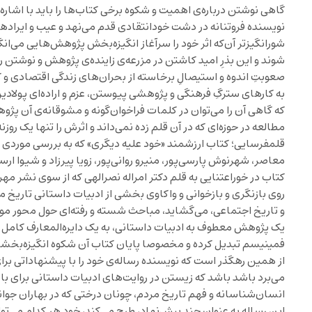
گاهی نوشتن درباره‌ی اهمیت و شکوه برخی کتاب‌ها را باید با اشاره 
نویسنده فروتنانه در دشت خودانتقادی قدم می‌نهد و عیب و ایراده
شورانگیزتر آن‌که اثر خود را سرآغاز انگیزه‌بخش پژوهش‌هایی می‌انگار
شوند و این بذرِ امید کاشتن در مزرعه‌ی زاینده‌ی پژوهش و نوشتن ر
صعوبتِ اندوه و استیصالِ برخاسته از بحران‌های زندگی اقتصادی 
به کارهای سترگِ فرهنگی و پژوهشی پیوستن، عزم و اراده‌ای پولادین
که گاهی آن را می‌توان در کلمات فراخوان‌گونه و مشوقانه‌ی آن پ
مطالعه در حوزه‌ای که در آن قلم زده نمی‌داند و اثرش را تنها یک روز
قلمفرسایی؛ کتاب ارزشمند «خود علیه دیگری» که به بررسی موردی م
معاصر، شهرنوش پارسی‌پور، منیرو روانی‌پور، زویا پیرزاد و شیوا ا
کتاب در خوراعتنایی به قلم دکتر امراله نصرالهی که از سوی نشر مهری
روی بازنگری و بازخوانی و واکاوی بخشی از ادبیات داستانی تاریخ 
و تاریخ اجتماعی، می‌گشاید، مباحث شسته و رفته‌ای حول محور موضوع
یک پژوهش معطوف به ادبیات داستانی، به یک دایره‌المعارف کامل و
فمینیسم تبدیل کرده و مخصوصا پایان کتاب آن شکوه انگیزه‌بخشی 
از همین رهگذر است که نویسنده رساله‌ی خود را با پیشنهاداتی ب
می‌برد باشد باشد که زیستن در روایت‌های ادبیات داستانی برای
انسان‌شناسانه و فهم تاریخ مردم، چونان درختی که در بهاران جوانه 
این رساله به عنوان چند پیش‌نهاد، طرح می‌کند، خود هر کدام می‌