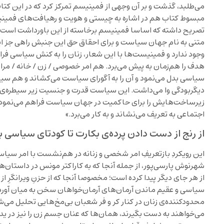
می‌طلبد، گذشت و بر آن وجهی از فمینیسم تمرکز کرد که در این ک
مبسوط کتاب هم در اشاره به چیستی و هویت و رهیافت‌های فمینیست
تصریح داشته که اساسا فمینیسم برخاسته از این باورداشت است
متنی به نام جهان سیاست و برای احقاق حق این جنبش راهی جز ای
وجود ندارد و فمینیست‌ها با این شعار، زنان را به کنش سیاسی 
هدف را هم‌زمان به پیش می‌برد. هم امر خصوصی / زن / خانه / مرا
سیاسی بدل می‌نمود و آن را به آگورای سیاست می‌کشاند و هم سی
دیگربودگی وا می‌داشت. این سیاست قدرت و جنسیت زیر سیطره‌ی 
زیرساخت‌هایش را برای حاکمیت در جهان سیاست فراهم می‌نمود و ج
اجتماعی به تعریف می‌نشاند و به کار می‌برد.»
از رنج از دست دادن پرده‌ی بکارت تا کودتای سیاسی ب
این رویکردِ بازتعریفِ امر شخصی و زنانه در هم‌نشست با امر سیاس
شهرنوش پارسی‌پور، از جمله آنجا که به کاراکتر مونس در داستان‌
از هر جای دیگر پیدا کرده است؛ مخصوصا آنجا که از حزنِ ویرانگرِ از
سیاسی و عقیم ماندن آرمان‌های آرمان‌خواهان سخن به میان آورده
محدودکننده‌ی زنان در کنار کر و فر شعبان بی‌مخ‌هایی تحلیل می‌
می‌خواهند به دست بگیرند، همان‌ها که عنان جسم زن را نیز در ید خ