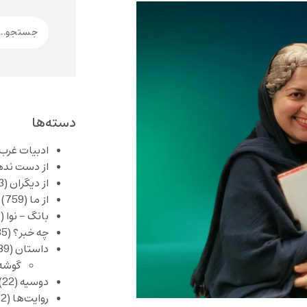
دسته‌ها
ادبیات غرب
از دست نده
از دیگران
(253)
از ما
(759)
بانگ – نوا
(357)
چه خبر؟
(1,085)
داستان
(389)
گوشه
دوسیه
(22)
روایت‌ها
(62)