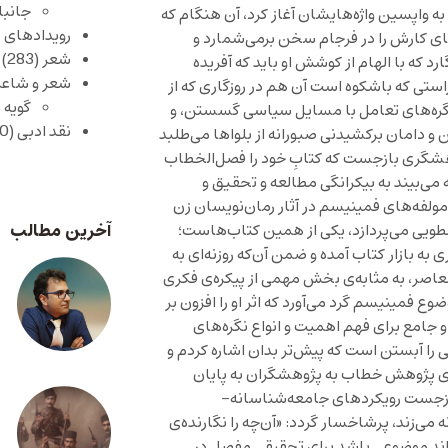
جانبا
به واپسین واژه‌هایشان آغاز کرد، آن هنگام که
رویدادهای 
ای کارش را در فرجام سخن برمی‌شمارد و
شعر
(283)
د که با الهام از کوشش او باید که آفریده
شعر و شاعر
استی که باشکوه است آن هم در روزگاری که از
گویه 
و گره‌های تعامل با مسایل سیاسی گسستن، و
نقد ادبی
(430)
 و دامان برکشیدنی صبورانه از بلواها می‌طلبد
ژوهشگری بازجست که کتابِ خود را فصل‌الخطاب
نه می‌بیند به بیکرانگی مطالعه و تحقیق و
ولفه‌های فمینیسم در آثار رمان‌نویسان زن
آخرین مطالب
رسطویی می‌پردازد، یکی از همین کتاب‌هاست؛
 به بازار کتاب آمده و ضمن آن‌که روزنه‌ای به
معاصر، به مثابه‌ی بخش مهمی از پیکره‌ی فکری
 فمینیسم گرد می‌آورد که اثر او را افزون بر
 جامع برای فهم اهمیت و انواع نگره‌های
را آبستن است که پیش‌تر بدان اشاره کردم و
رای پژوهش خطاب به پژوهشگران به پایان
 بازجست رویکردهای جامعه‌شناسانه-
می‌زند، پرشاخسار گردد: «آن‌چه را نگارنده‌ی
تواند موضوعی باشد برای تحقیقی مفصل در