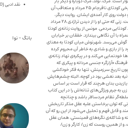
ر است. مرگ، تولد، مرگ دوباره و دیگر بار
نقد ادبی
(430)
تولد. اپیزود مرگ در دو بستر روایی حرکت می‌کند. نخست روایت تاریخی کودتای نافرجام ۲۵ مرداد و متعاقب آن
تایی دیگر، در ۲۸ مرداد ۳۲ علیه مصدق و دولت روی کار آمده‌ی ایشان. روایت دیگر،
موقعیت نافرجام و بی‌بنیاد زنی حبس‌شده در زندانی به نام خانه است. زنی که حتی او را از دیدن تراژدی ۲۸ مرداد
کودتایی مردمی. مونس از روایت زنانه‌ی کودتا
راه با آن نگاهی بیندازد. خفقان بر خیابان
بانگ - نوا
 گوش می‌رسد. شهرنوش میان کودتا به معنای
 را از بازی و شادی به خاطر آن محروم کرده
ا خودنمایی می‌کند و در پیکره‌ی نهاد زنانه‌ی
فرهنگ «آزارگر» جنسی مردانه و پیکری که
چون تاریخ سرزمینش، تنها به فکر خودکشی
یه بعد نعشی بود در کوچه، البته چشم‌هایش
ت یازیدن بدان هرچند که قرار است بر اساس
 به جرم ویژگی‌های تنانه‌اش را در این کتاب
سلطه‌گر نظام مردسالار باشد و چنانچه
 زنی که توان برخاستن علیه عقل مذکر تاریخش
 و قابل فهم و تحلیل می‌شود از این رو که آن
کنه و شاکله‌ی نگره‌های فمینستی، همان عقل
 و از همین روست که زن/ کارگر و زن/