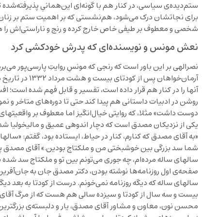
ستم‌دیده‌ی سیاسی، در کنار هم با گونه‌ای این‌همانیِ پذیرفته‌شد
برای نجاتشان درک می‌شود، هم‌نشستی که بر اهمیت ستم بر زنان ت
شخصی و معطوف بر طیفی خاص خارج کرده و رنج و ناراستی‌اش را ه
نعش مونس و نویسنده‌ای که پدرش خودکشی کرد
نصرالهی بر این باور است که رنجی که مونسِ روایتِ پارسی‌پور می‌ب
آرمان‌خواهان پس از
آنها را در کنار هم قرار داده است، تفسیر و قابل فهم شده است؛ افس
روشن در ادبیات داستانی هم پیدا کند حتی تا دوره‌های متاخر و نمو
دوست داشت» مثلا، که روایتی خیال‌انگیز اما معطوف بر واقعیتهای 
یکی از نزدیکان مصدق است که دچار اندوهی عمیق و مالیخولیا شد
«به آقای مصدق که کنارم، کنار در حیاط، ایستاده بود، گفتم: «سال
شما سد بزرگی بین خوشبختی من و ملکتاج بودین.» آقای مصدق پوزخن
سالهای ساله مرده‌ام، چه جوری می‌تونم بین تو و ملکتاج سد شده 
صفحه‌ی اول روزنامه‌ها نوشته بودن، دکتر مصدق جان به جان‌آفری
سالهای ساله که دیگه روزنامه نمی‌خونم. درست از کودتا به بعد دیگ
بیست و سه سال از کودتا و سیزده سالی هم هست که از مرگ آقای 
محسن نون، معاون و مشاور آقای مصدق، یار و دلبسته‌ی بزرگترین 