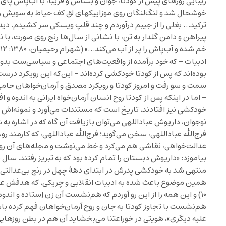
زیبایی روزهای پیش از کودتا، جوان و بشاش و فریبا، با آب‌پاش پای
خوشحال شد و لنگ‌لنگان روی موزاییکهای لق کف حیاط به سویش ر
ترکید… بغلی را از جیبم درآوردم و چند قلپ ویسکی سر کشیدم. دیدم
پیراهن و دامن گلدار به تن، با نشانی از سال‌ها رنج روی صورت، با
ادبیات – که خود برآمده از واقعیت‌های اجتماعی و سیاسی‌ست بدون
بوده‌اند که پس از کودتا خودکشی کرده‌اند – این‌که این رویکرد درست 
سمت و سو رفت و امروز کودتا و رویکرد مصدق و آرمان‌خواهان حامی
– اما در اینکه پس از کودتا روح انسان آرمان‌خواه ایرانی به اندوه و 
خودکشی نیز افتادند، تاریخ است که مستندات می‌آورد و نمونه‌اش را
نوجوان، داریوش عباداللهی می‌توان بازیافت آن گاه که در اشاره به 
فرج‌الله عباداللهی، سخن می‌گوید؛ فرج‌الله عباداللهی، که کارمند 
عدالت‌خواهی، نقاشی هم می‌کرد و خط می‌نوشت و مجله‌های آن روزگ
منتهی شد به خودکشی پدرش در ابتدای دهۀ چهل در رنج بی‌عدالتی و
۱۰) و این همه را از این رو آوردم که هم‌نشست آن زن اِستاده و اندو
هم‌نشست با تجاوز کودتا به جان و روح آرمان‌خواهان فهم کرده ب
علیه دیگری»، هویتی در خوراعتنا می‌بخشاید آن هم در بطن روزهایی 