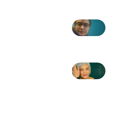
2026
شعری
از آزاده
طاهایی
3 آگوست
2026
کژمیر:
مرگ
به
مثابه
نظام،
سوگ
به
مثابه
تاریخ