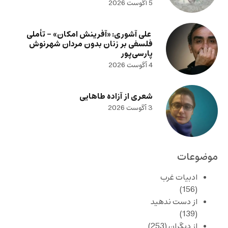
5 آگوست 2026
علی آشوری: «آفرینش امکان» – تأملی
فلسفی بر زنان بدون مردان شهرنوش
پارسی‌پور
4 آگوست 2026
شعری از آزاده طاهایی
3 آگوست 2026
موضوعات
ادبیات غرب
(156)
از دست ندهید
(139)
از دیگران
(253)