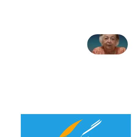
31
جولای
2026
علا خاکی:
«کمانگیر»
– برای
شهرنوش
پارسی
پور،
«شهری
جان»
27 جولای
2026