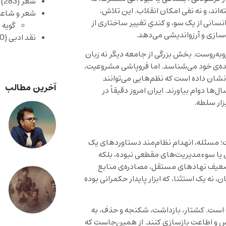
شعر
(283)
‌اند، و نه نفی امکان انقلاب. این تلاش،
شعر و شاعر
 از یک سو، و کندیِ تغییر ساختاری از
گویه 
‌سازی و آرزواندیشی می‌دهد.
نقد ادبی
(430)
‌روست. بخش بزرگی از جامعه دیگر نه زبان
ماینده‌ی خود می‌شناسد. اما فروپاشی مشروعیت،
نشان داده است که نظم‌هایی می‌توانند
آخرین مطالب
ها دوام بیاورند. ایران امروز دقیقاً در
زار سلطه.
ت؛ مسئله، انهدام نظام‌مند دستاوردهای یک
 یا سوءمدیریت‌های مقطعی نبوده، بلکه
 تضعیف نهادهای مستقل، مصادره‌ی منابع
 نه یک استثنا، که ابزار پایدار حکمرانی بوده
ست. کشتار، بازداشت، شکنجه و حذف، به
ترس و اطاعت بازسازی کنند. از همین‌جاست که