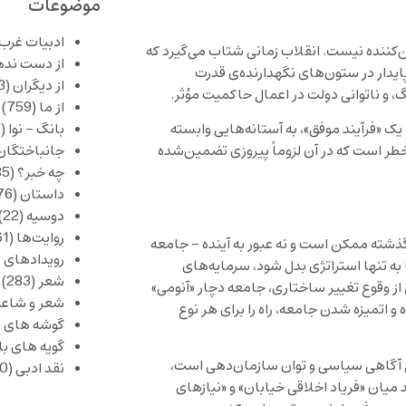
موضوعات
ادبیات غرب
ن‌کننده نیست. انقلاب زمانی شتاب می‌گیرد که
از دست نده
یدار در ستون‌های نگهدارنده‌ی قدرت
از دیگران
(253)
، و ناتوانی دولت در اعمال حاکمیت مؤثر.
از ما
(759)
بانگ – نوا
(357)
 یک «فرآیند موفق»، به آستانه‌هایی وابسته
جانباختگان
خطر است که در آن لزوماً پیروزی تضمین‌شده
چه خبر؟
(1,085)
داستان
(376)
دوسیه
(22)
روایت‌ها
(61)
گذشته ممکن است و نه عبور به آینده – جامعه
رویدادهای 
ا به تنها استراتژی بدل شود، سرمایه‌های
شعر
(283)
ز وقوع تغییر ساختاری، جامعه دچار «آنومی»
شعر و شاعر
تمیزه شدن جامعه، راه را برای هر نوع
گوشه های ب
گویه های ب
 آگاهی سیاسی و توان سازمان‌دهی است،
نقد ادبی
(430)
ند میان «فریاد اخلاقی خیابان» و «نیازهای