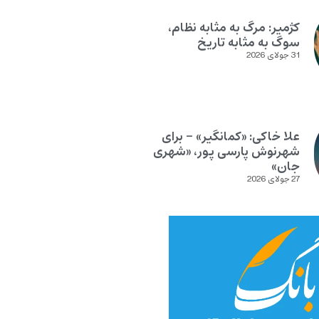
کژمیر: مرگ به مثابه نظام،
سوگ به مثابه تاریخ
31 جولای 2026
علا خاکی: «کمانگیر» – برای
شهرنوش پارسی پور، «شهری
جان»
27 جولای 2026