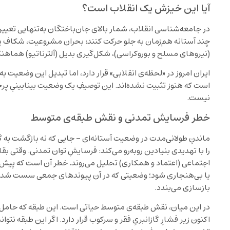
آیا این خیزش یک انقلاب است؟
در جامعه‌شناسی انقلاب، شمار بالای جان‌باختگان به‌تنهایی تعیی
چند آستانه هم‌زمان به جلو حرکت کنند: بحران مشروعیت، شکاف پا
(نیروهای مسلح و بوروکراسی)، شکل‌گیری بدیل (آلترناتیو) هماهنگ
ایران امروز در «لحظه‌ی انقلابی» قرار دارد، اما تبدیل این وضعیت به
است که هنوز تثبیت نشده‌اند. این توصیفِ یک وضعیت بینابینیِ پر
نیست.
خطر فرسایش تمدنی و نقش طبقه‌ی متوسط
ماندنِ طولانی‌مدت در وضعیت آستانه‌ای – جایی که نه بازگشت به 
را با تهدیدی بنیادین روبه‌رو می‌کند: فرسایشِ توان تمدنی. وقتی بق
اجتماعی (اعتماد و همکاری) تحلیل می‌روند. خطر آن است که پیش ا
یا بی‌هنجاری شود؛ وضعیتی که در آن پیوندهای جمعی سست شده و ا
بازسازی می‌بندد.
در این میان، نقش طبقه‌ی متوسط حیاتی است. این طبقه که حامل
اکنون زیر فشارِ گازانبریِ فقر و سرکوب قرار دارد. اگر این طبقه نتوا