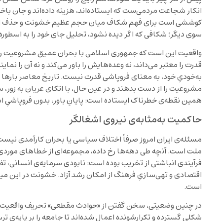
انکار شجاعت مردمی‌ست که ایستاده‌اند، هزینه داده‌اند و جان باخته
کوششی است برای فهم شکاف میان حجم عظیم خشونت و حذف انسانی
سوی دیگر؛ شکافی که اگر دیده نشود، تحلیل جای خود را به اسطوره
واقعیت این است که جمهوری اسلامی با بحران عمیق مشروعیت روبه
قدرت را معتبر می‌داند، نه وعده‌هایش را باور می‌کند و نه آن را ن
به‌خودیِ خود، به معنای فروپاشی قدرت نیست. تاریخ معاصر بارها 
مشروعیت را از دست بدهند و در عین حال، با اتکای عریان به زور، سال‌
همین نقطه‌ی خطرناک ایستاده است: پایانِ باور، بدون فروپاشیِ اب
حاکمیت به‌مثابه‌ی نیروی اشغالگر
مسئله‌ی ایران امروز صرفاً اختلاف سیاسی یا بحران کارآمدی نیس
ملت است. آنچه طی دهه‌ها رخ داده، مجموعه‌ای از خطاهای موردی
فرآیندی انباشتی از تخریب بوده است: نابودی سرمایه‌ی انسانی،
اقتصادی و تهی‌سازیِ فرهنگ از امکان رشد آزاد. خشونت در این میان،
است.
در چنین وضعیتی، سخن گفتن از «حوادث مقطعی» تحریف واقعیت ا
شکلی گسترده و تکرارشونده اعمال شده‌اند تا جامعه را بر پایه‌ی 