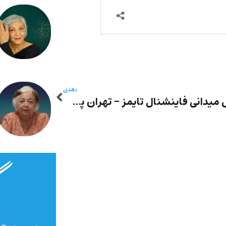
بعدی
گزارش میدانی فاینشنال تایمز – تهران پس از اعتراضات: گشت‌های پلیس، پروپاگاندا و ناامیدی