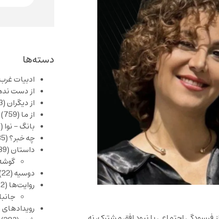
دسته‌ها
ادبیات غرب
از دست نده
از دیگران
(253)
از ما
(759)
بانگ – نوا
(357)
چه خبر؟
(1,085)
داستان
(389)
گوشه
دوسیه
(22)
روایت‌ها
(62)
جانبا
رویدادهای 
 فرسودگی اجتماعی یا نبود افق مشترک، نه