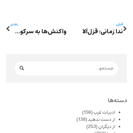
قبلی
بعدی
ندا زمانی: قزل‌آلا
واکنش‌ها به سرکوب خوزستان – نسیم خاکسار: هورالعظیم خشک شد و پسرک بومی دیگر نگران دل درد گاومیش کوچکش نیست
دسته‌ها
ادبیات غرب
(156)
از دست ندهید
(139)
از دیگران
(253)