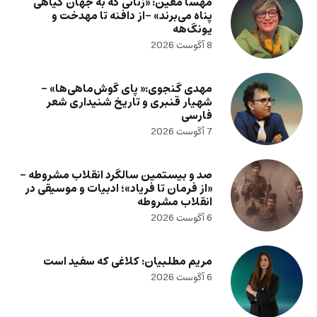
مهسا معین: «زنانی که به جهان گیاهی
پناه می‌برند» -از دافنه تا مهدخت و
یونگ‌هه
8 آگوست 2026
مهدی گنجوی:« پای گوش‌ماهی‌ها» –
شهیار قنبری و تاریخ شنیداری شعر
فارسی
7 آگوست 2026
صد و بیستمین سالگرد انقلاب مشروطه –
«از فرمان تا فریاد»؛ ادبیات و موسیقی در
انقلاب مشروطه
6 آگوست 2026
مریم مطلبیان: کلاغی که سفید است
6 آگوست 2026