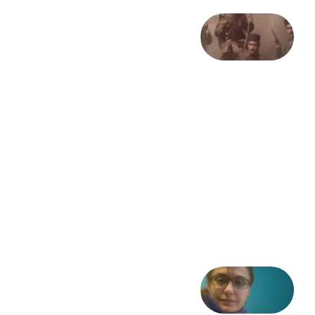
صد و
بیستمین
سالگرد
انقلاب
مشروطه
– «از
فرمان تا
فریاد»؛
ادبیات و
موسیقی
در انقلاب
مشروطه
6 آگوست
2026
شعری
از آزاده