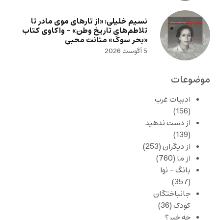
نسیم خلیلی: «از تارهای موی مادر تا
تلاطم‌های تاریخ وطن» – واکاوی کتاب
«بحر سوگ» متانت محبی
5 آگوست 2026
موضوعات
ادبیات غرب
(156)
از دست ندهید
(139)
از دیگران
(253)
از ما
(760)
بانگ – نوا
(357)
جانباختگان
کودک
(36)
چه خبر؟