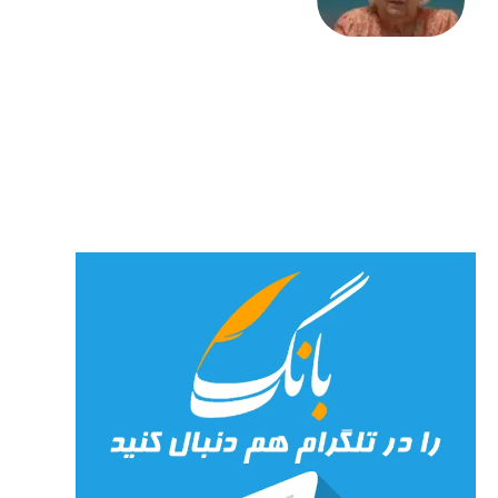
«کمانگیر»
– برای
شهرنوش
پارسی
پور،
«شهری
جان»
27 جولای
2026