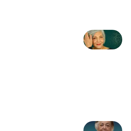
طاهایی
3 آگوست
2026
کژمیر:
مرگ
به
مثابه
نظام،
سوگ
به
مثابه
تاریخ
31
جولای
2026
علا خاکی: