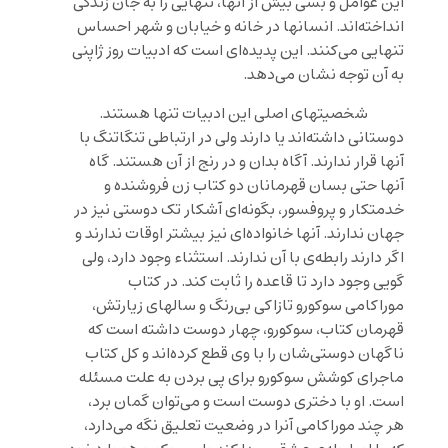
این عوامل و بسی بیش از آنها، تنهایی را به جان زندگی
انداخته‌اند. انسانها در خانه و خیابان و شهر احساس
تنهایی می‌کنند. این پدیده‌ای است که ادبیات روز ژاپنی
به آن توجه نشان می‌دهد.
شخصیتهای اصلی این ادبیات تنها هستند.
دوستانی داشته‌اند یا دارند ولی در ارتباطی تنگاتنگ با
آنها قرار ندارند. آگاه بدان و در رنج از آن هستند. گاه
آنها حتی بسان قهرمانان دو کتاب
زن فروشنده
و
خدمتکار و پروفسور
، بگونه‌ای آشکار تک دوستی نیز در
جهان ندارند. آنها خانواده‌ای نیز بیشتر اوقات ندارند و
اگر دارند رابطه‌ی با آن ندارند. استثناء وجود دارد، ولی
گویی وجود دارد تا قاعده را ثابت کند. در کتاب
موراکامی
سوکورو تازاکی بی‌رنگ و سالهای زیارتش
،
قهرمان کتاب، سوکورو، چهار دوست داشته است که
ناگهان دوستی‌شان را با وی قطع کرده‌اند و کل کتاب
ماجرای کوشش سوکورو برای پی بردن به علت مسئله
است. او با دختری دوست است و می‌توان گمان برد،
هر چند موراکامی آنرا در وضعیت تعلیق نگه می‌دارد،