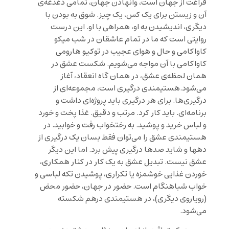
فراغت از جهان است، وانهادن جهان، تمامی دغدغه‌ی
آن و زیستن برای یک کس، یک چیز. شوق به بودن با
دیگری، اندیشیدن به او، همراهی با او. این درست
روایتی است که ما در
تمام عاشقان در شب
میکو
کاواکامی و
حال و هوای عجیب در توکیو
هارومی
کاواکامی با آن مواجه می‌شویم. شکست عشق در
همان لحظه‌ی عشق، در همان گاه انعقاد، آغاز
می‌شود.هستیمندی درگیری است، مجموعه‌ای از
درگیری‌ها. برای هر درگیری باید پروژه‌ای داشت و
برنامه‌ای. باید کار کرد. مرتب و دقیق. غذا پخت و خورد
و لباس خرید و پوشید. به رختخواب رفت و خوابید. در
هستیمندی عشق را می‌توان فقط بسان یک درگیری از
دهها و شاید صدها درگیری پیش برد. اما این دیگر
عشق نیست. تبدیل عشق به یک کار در کنار همکاری،
خوردن غذایی خوشمزه یا تکراری، پوشیدن تکه لباسی و
خواب شباهنگام است. حضور در جهان، حضور محض
(رویاروی دیگری)، در هستیمندی درهم شکسته
می‌شود.