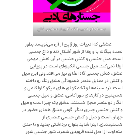
جستارهای ادبی بانگ، کاری از همایون فاتح
عشقی که ادبیات روز ژاپن از آن می‌نویسد بطور
عمده بیگانه با و رها از شور آشکارِ تند و داغ جنسی
است. میل جنسی و کنش جنسی در آن نقش مهمی
ایفا نمی‌کند. میل جنسی انگیزه‌ای است در پویایی
عشق، کنش جنسی گاه اتفاق نیز می‌افتد ولی این میل
و کنش در مقابل عنصر همبودگی عشق رنگ رو باخته
است. نزد سینه‌ها و تخمکهای های میکو کاواکامی و
همچنین در کارهای موراکامی، عشق و میل جنسی
انگار دو عنصر مجزا هستند. عشق یک چیز است و میل
و کنش جنسی چیزی دیگر. گویی عشق همان حضور در
جهان است و میل و کنش جنسی عنصری از
هستیمندی. اینرا شاید بتوان برداشتی جدید و تا حدی
متفاوت از اصل لذت فرویدی شمرد. شور جنسی شور