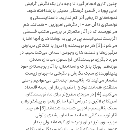
چنین کاری انجام گیرد تا وجه بارز یک نگرش گرایش
ادبیِ پویا در قلمرو فرهنگی معینی بازشناخته شود.
نمونه‌های تاریخی آنرا کم نداریم. داستایفسکی و
تولستوی تا آن حد – از نگرشی امروزین – همانند هم
می‌نویسند که در آثار متمرکز بر بررسی مکتب فلسفی
اگزیستانسیالیسم پی در پی به نوشته‌های آنها اشاره
می‌شود.
[3]
هر دو نویسنده را امروز با کنکاش درباره‌ی
درگیری‌ها و دغدغه‌های وجودی انسان می‌شناسیم. در
مورد دیگری، نویسندگان فرانسوی میانه‌ی سده‌ی
نوزدهم، بویژه بالزاک و استاندال، با آثار برجسته‌ی خود
پدید‌آورنده‌ی سبک نگارش و نگرشی به جهان زیست
بشمار می‌آیند که رئالیسم اجتماعی می‌خوانیم و حتی
منتقدی همانند لوکاچ را ‌نظریه‌پرداز آن زمینه قلمداد
می‌کنیم.
[4]
در موردی مطرح‌تر برای ما، نویسندگان
آمریکای لاتین و در رأس آنها مارکز بعنوان پیشقراولان
سبک رئالیسم جادویی شناخته شده‌اند.
[5]
هر چند
آثار نویسندگانی همانند سلمان رشدی و تونی
موریسون نیز در آن زمره جای گرفته‌اند ولی پندار
عمومی آن است که آنها پس از نویسندگان آمریکای