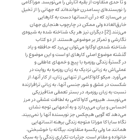
و تا حدی متفاوت از بقیه آثارش را می‌نویسد. موراکامی
را نویسنده‌ای پسامدرن خوانده‌اند که جهانی را از تخیل
بر می‌سازد که در آن انسانها دست به کارهایی
خارق‌العاده ولی ممکن در چارچوب هنجاری جهان
می‌زنند.
[2]
دیگران نیز هر یک شناخته شده به شیوه‌ی
نگارشی و تمرکز بر موضوعی هستند. از دو کتاب
شناخته شده‌ی اوگاوا می‌توان پی‌برد که حافظه و یاد
گذشته موضوع اصلی کارهای او است و این موضوع را
در گسترۀ زندگی روزمره با پیچ و خمهای عاطفی و
عملی‌اش به زبانی نزدیک به زبان روزمره به روایت در
می‌آورد. میکو کاواکامی از تنهایی زنان، از کار آنها، از
شکست در عشق و شور جنسی آنها، به زبانی ترافرازنده
نسبت به زبان روزمره، در بستر تعمقی متافیزیکی
می‌نویسد. هیرومی کاواکامی به لطافت عشقی در مرز
احساس و بیان‌ می‌پردازد و به آدمهایی توجه نشان
می‌دهد که گویی هیچکس جز نویسنده آنها را نمی‌بیند.
نگاه سایاکا موراتا متوجه زندگی برهنه انسانهایی
همانند ما ولی یکسره متفاوت، بیگانه با خوشبختی،
خانواده و مقام است. جزئیات تکراری زندگی را به سبک