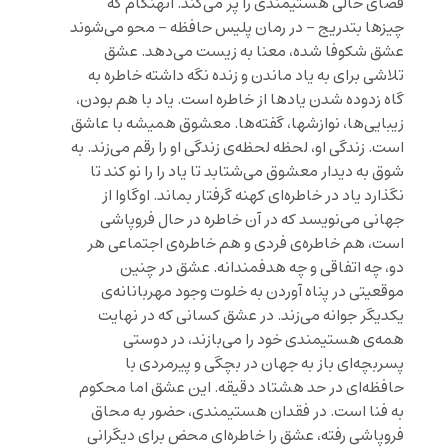
فضای خالی هستیمندی را پر می‌کند. آنهنگام که
چیزها بتدریج – در رمان
پلیس حافظه
– محو می‌شوند
عشق شکوفا شده، معنا به زیست می‌دهد. عشق
تلاشی برای به یاد ماندن و زنده نگه داشته خاطره به
گاه زدوده شدن یادها از خاطره است. یاد با هم بودن،
زیبایی‌ها، نوازشها، گفته‌ها. معشوق همیشه با عاشق
است. زندگی او، لحظه لحظه‌ی زندگی او را رقم می‌زند. به
شوق به دیدار معشوق می‌شتابد تا یاد را را نو کند تا
نگذارد یاد در خاطره‌ای کهنه گرفتار بماند. اوگاوا از
جهانی می‌نویسد که در آن خاطره در حال فروپاشی
است، هم خاطره‌ی فردی و هم خاطره‌ی اجتماعی هر
دو، چه اتفاقی و چه هدفمندانه. عشق در چنین
موقعیتی در پناه آوردن به خلوت وجود مهربانانه‌ی
یکدیگر جوانه می‌زند. در عشق کسانی که در نهایت
همه‌ی هستیمندی خود را می‌بازند، در دوستی
پسربچه‌ای باز به جهان در بچگی و پیرمردی با
حافظه‌ای در حد هشتاد دقیقه. این عشق اما محکوم
به فنا است. در فقدان هستیمندی، حضور به محاق
فروپاشی رفته، عشق را خاطره‌ای محض برای دیگرانی