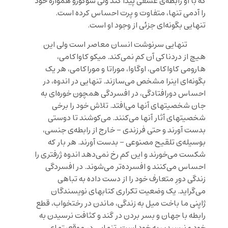
که با او رابطه‌ی عشقی پیدا کند ولی سوکورو همواره خود
را آدمی تنها، متفاوت و پرت احساس کرده است.
تنهایی بگونه‌ای جزئی از وجود او است.
تنهایی سرنوشت انسان معاصر است ولی این
هیچ از دردناکی آن کم نمی‌کند. میکو کاواکامی،
هارومی کاواکامی، اوگاوا، موراتا و موراکامی، هر یک
بگونه‌ای اینرا مشخص می‌سازند. تنهایی در اندوه، در
احساس دورافتادگی، در افسردگی همچون خوره‌ای به
جان شخصیتهای آنها می‌افتد. تلاش خود را برخی
شخصیتهای آثار آنها می‌کنند. می‌کوشند تا دوستی
بدست آورند و حتی فرزندی – خارج از رابطه‌ی جنسی،
بوسیله‌ی تلقیح مصنوعی – بدست آورند. هر بار که
شکست می‌خورند و این کم رخ نمی‌دهد اندوه ژرفتری را
احساس می‌کنند و افسرده‌تر می‌شوند. در افسردگی
زندگی دورِ متعارف خود را از دست داده به تباهی
می‌گراید. یک وضعیت تکراری کتابهای نویسندگان
ژاپنی ما باخت میل به زندگی، ماندن در رختخواب، قطع
رابطه با جهان و بسر بردن در گند و کثافت نرسیدن به