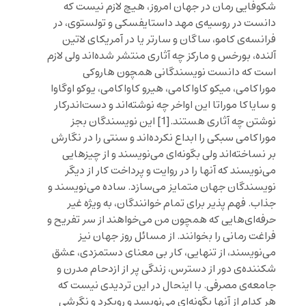
شکوفایی رمان در جهان امروز، هیچ لازم نیست که
دانست در روسیه‌ی مهد داستایفسکی و تولستوی، در
فرانسه‌ی کامو، ساگان و سارتر یا در آمریکای لاتین
آلنده، بورخس و مارکز چه آثاری منتشر شده‌اند ولی لازم
است که دانست نویسندگانی همچون هاروکی
موراکامی، میکو کاواکامی، هیرو کاواکامی، یوکو اوگاوا
و سایاکا موراتا این اواخر چه نوشته‌اند و دست‌اندرکار
نوشتن چه آثاری هستند.
[1]
این نویسندگان بجز
موراکامی سبکی را ابداع نکرده‌اند و سنتی را در نگارش
بر نساخته‌اند ولی بگونه‌ای می‌نویسند و از چیزهایی
می‌نویسند که آنها را در روایت و پرداخت کار از دیگر
نویسندگان جهان متمایز می‌سازد. ساده می‌نویسند و
جذاب. فهم پذیر برای تمام خوانندگان، به ویژه غیر
حرفه‌ای‌هایی که همچون من می‌خواهند از سر تفریح و
فراغت رمانی را بخوانند. از مسائل روز جهان نیز
می‌نویسند، از تنهایی، کار بی معنای دستمزدی، عشق
شکننده‌ی دور از دسترس، زندگی پر از ازدحام مدرن و
جامعه‌ی مصرفی. با اینحال در این تردیدی نیست که
هر کدام از آنها بگونه‌ای می‌نویسد و رویکرد و نگرشی