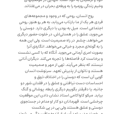
خود و نرسیدن به خود است. تنهایی در موقعیتهای
وخیم زندگی روزمره را به ورطه‌ی بحران در می‌غلتاند.
روح انسان، روحی که در وجود و مجموعه‌های
فردی هر یک از ما بازتاب می‌یابد، به هر رو هنوز، روحی
اجتماعی است. میل به بودن با دیگری دارد. دوستی را
می‌جوید، عشق را در همدلی‌اش، در خلوت حضور دیگری
می‌خواهد، چشم در راه صمیمیت است. ولی این همه
را به گونه‌ای مجرد و خیالی می‌خواهد. انگاره‌ی آنرا
بصورت امری آرمانی می‌جوید. آنگاه که با کسی نشست
و برخاست کرد فاصله‌ها را تجربه می‌کند. دیگران آنانی
نیستند که بنظر می‌آیند. تهی از مهر و صمیمیت
هستند و ناتوان از پذیرش تعهد. سرنوشت انسان
گویی آن است که دوستی را در اختلاف ذوق و
احساسات دست نیافتنی و عشق را در فقدان شور دو
جانبه، یا دقیقتر بگوییم دیگری رابطه، پوشالی و گنگ
بیابد. میکو کاواکامی استاد نشان دادن این موقعیت
چرخشی است. قهرمانان دو کار او مدام در جستجوی
دوستی و عشق هستند ولی پی در پی شکست
می‌خورند و در پیامد آن غرق اندوه و افسردگی می‌شوند.