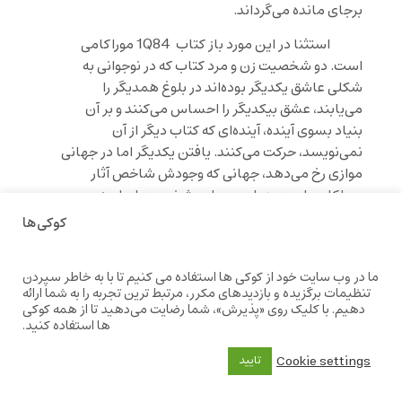
برجای مانده می‌گرداند.
استثنا در این مورد باز کتاب
1Q84
موراکامی
است. دو شخصیت زن و مرد کتاب که در نوجوانی به
شکلی عاشق یکدیگر بوده‌اند در بلوغ همدیگر را
می‌یابند، عشق بیکدیگر را احساس می‌کنند و بر آن
بنیاد بسوی آینده، آینده‌ای که کتاب دیگر از آن
نمی‌نویسد، حرکت می‌کنند. یافتن یکدیگر اما در جهانی
موازی رخ می‌دهد، جهانی که وجودش شاخص آثار
موراکامی است. در این جهان، شخصیت اصلی زن
کتاب آومامه رهبر فرقه‌ای را کشته است و از شخصیت
کوکی‌ها
مرد کتاب تِنگو حامله شده است. عشق، به هر صورت،
به گاه بازگشت دو شخصیت به جهان اصلی، برجای
ما در وب سایت خود از کوکی ها استفاده می کنیم تا با به خاطر سپردن
است، هر چند آومامه نشانه‌هایی را احساس می‌کند
تنظیمات برگزیده و بازدیدهای مکرر، مرتبط ترین تجربه را به شما ارائه
که اینکه این جهان جدید اندکی با جهان اولیه‌شان
دهیم. با کلیک روی «پذیرش»، شما رضایت می‌دهید تا از همه کوکی
متفاوت است. به این خاطر می‌توان در اصالت عشق و
ها استفاده کنید.
پابرجایی آن تردیدهایی داشت. موراکامی به هر رو
Cookie settings
تایید
اینجا تفاوت خود را با دیگر نویسندگان ژاپنی نشان
می‌دهد. او عشق را (در ماندگاری، در مادیت وجود)