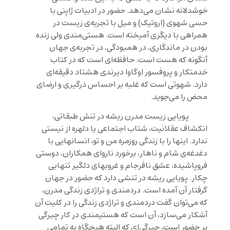
خوشدلانه نشان می‌دهد. حضور در ادبیات ژاپنی با
حسی شهوی (اروتیک) و میل با تجربه‌ی زیست در
همراهی با دیگری آمیخته است. هستی‌مندی ولی زنده
بودن در ماندگاری، در همبودگی، در تجربه‌ی جهان
آنگونه که هست است. حافظه‌ای است که در کتاب
خدمتکار و پروفسور
اوگاوا دیرندی هشتاد دقیقه‌ای
دارد. شهوتی است که غلبه بر احساس درگیری و ارضای
محض را می‌جوید.
پویایی زیست مدرن ریشه در تنش طبقاتی،
انکشاف عقلانیت، شتاب اجتماعی یا دلهره از نیستی
ندارد. اینها را با زندگی روزمره من و تو، انسانهایی با
دغدغه‌ی شام و ناهار، برخورد ناروای همکاران، دوستی
فروپاشیده، عشق نافرجام و غروبهای دلگیر تنهایی
چکار. پویایی ریشه در تنشی دارد که حضور در جهان
گرفتار آن آمده است. دردمندی و تراژدی زندگی مدرن،
که می‌توان گفت دردمندی و تراژدی زندگی را در کلیت آن
آشکار می‌سازد، آن است که هستیمندی در کار چیرگی
بر حضور است، چیرگی‌ای که البته هیچگاه به تمامی