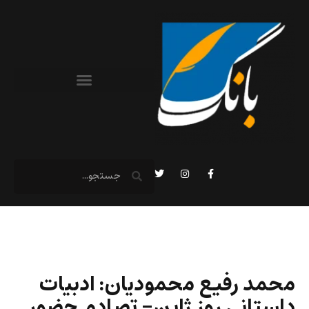
محمد رفیع محمودیان: ادبیات
داستانی روز ژاپن- تصادم حضور