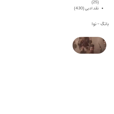
(25)
نقد ادبی
(430)
بانگ - نوا
صد و
بیستمین
سالگرد
انقلاب
مشروطه
– «از
فرمان تا
فریاد»؛
ادبیات و
موسیقی
در انقلاب
مشروطه
6 آگوست
2026