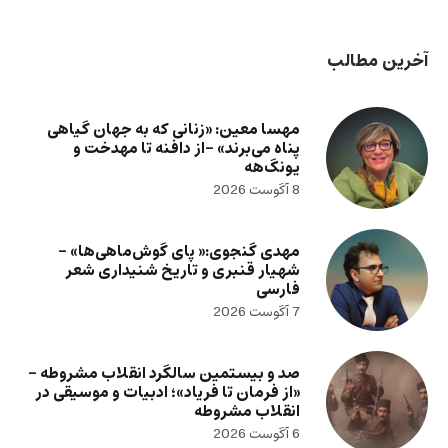
آخرین مطالب
مهسا معین: «زنانی که به جهان گیاهی
پناه می‌برند» -از دافنه تا مهدخت و
یونگ‌هه
8 آگوست 2026
مهدی گنجوی:« پای گوش‌ماهی‌ها» –
شهیار قنبری و تاریخ شنیداری شعر
فارسی
7 آگوست 2026
صد و بیستمین سالگرد انقلاب مشروطه –
«از فرمان تا فریاد»؛ ادبیات و موسیقی در
انقلاب مشروطه
6 آگوست 2026