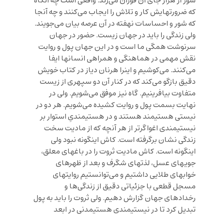
شور از هزار جای آن فوران می‌زند. واقعی است چه آنگاه
که ضرورتهایش کار و تلاش را ایجاب می‌کنند و چه آنجا
که شور و احساسات نهفته در آن عرصه بیان می‌جویند.
ولی زندگی را باید در جهان زیست. حضور در جهان
سرنوشت همگی ما است و در این جهان پول و روایت
نقش مهمی در هماهنگی و همراهی انسانها ایفا
می‌کنند. می‌کوشیم و اینرا هرنان دیاز در کتاب خویش
دقیق بازگو می‌کند که در کنار آن دو سپهری از زیست
متفاوت بیافرینیم. گاه نیز موفق می‌شویم. ولی در
نهایت بسمت پول و روایت کشیده می‌شویم. هر دو در
نیستی هستیمند‌ هستند و در هستیمندیِ استوار بر
نیستیمندی اغواگرتر از هر آنچه که از مادیت سخت
زندگی نشان برگرفته است. کاش اینگونه نبود ولی
اینگونه است. کاش مادیت ثروت را در باغهای معلق،
جویهای عسل، لذتهای شگرف و بعد از ظهرهای
خوابهای طلایی داشتیم و می‌توانستیم روایتهای
مسجل قطعی با جزئیاتی دقیق از زندگی‌ها و
رخدادهای جهان گزارش دهیم. ولی ثروت را باید به پول
تبدیل کرد تا در نیستیمندی هستیمدنی در ابعد