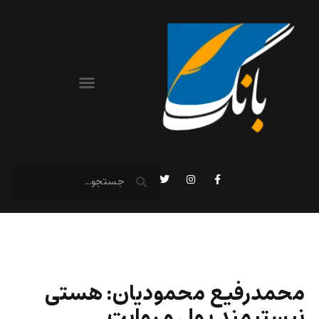
محمدرفیع محمودیان: هستی
نیستیمندِ پول و روایت