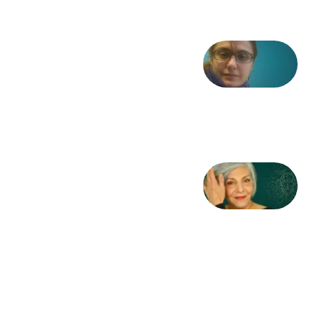
شعری
از آزاده
طاهایی
3 آگوست
2026
کژمیر:
مرگ
به
مثابه
نظام،
سوگ
به
مثابه
تاریخ
31