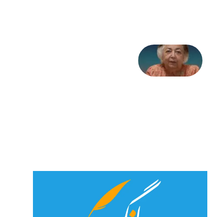
جولای
2026
علا خاکی:
«کمانگیر»
– برای
شهرنوش
پارسی
پور،
«شهری
جان»
27 جولای
2026