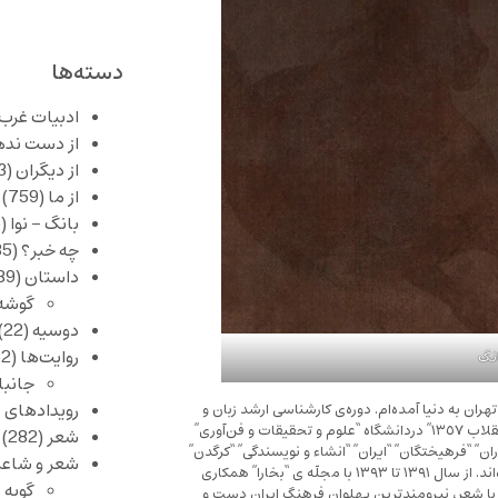
دسته‌ها
ادبیات غرب
از دست نده
از دیگران
(253)
از ما
(759)
بانگ – نوا
(356)
چه خبر؟
(1,085)
داستان
(389)
گوشه
دوسیه
(22)
روایت‌ها
(62)
نگ
جانبا
رویدادهای 
ان به دنيا آمده‌ام. دوره‌ى كارشناسى ارشد زبان و
ادبيات فارسى را با ارائه‌ى پايان نامه‌ى “سير تحوّل غزل فارسى از مشروطيت تا انقلاب ١٣٥٧” دردانشگاه “علوم و تحقيقات و فن‌آورى”
شعر
(282)
آوران” “فرهيختگان” “ايران” “انشاء و نويسندگى” “كرگدن”
شعر و شاعر
همچنين سايت‌هاى “چوك” “كندو” “گفت‌وگو نيوز” و چند جاى ديگر منتشر شده‌اند. از سال ١٣٩١ تا ١٣٩٣ با مجلّه ى “بخارا” همكارى
گویه 
 شعر، نيرومندترين پهلوان فرهنگ ايران دست و