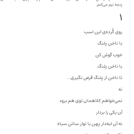
پنجه نرم مى‌كنم.
۱
روى گُرده‌ى این اسب
با ناخن پلنگ
خوب گوش کن
با ناخن پلنگ
تا ناخن از پلنگ قرض نگیرى…
نه
نمى‌خواهم کلاهمان توى هم برود
آن یکى را بردار
نه آن لبه‌دار پهن با نوار ساتن سیاه