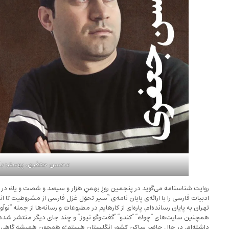
محسن جعفری، پوستر: با
روايت شناسنامه مى‌گويد در پنجمين روزِ بهمنِ هزار و سيصد و شصت و يك در تهر
تهران به پايان رسانده‌ام. پاره‌اى از كارهايم در مطبوعات و رسانه‌ها از جمله “نو
داشته‌ام. در حال حاضر ساكن كشور انگلستان هستم؛و همچون هميشه گاهى با