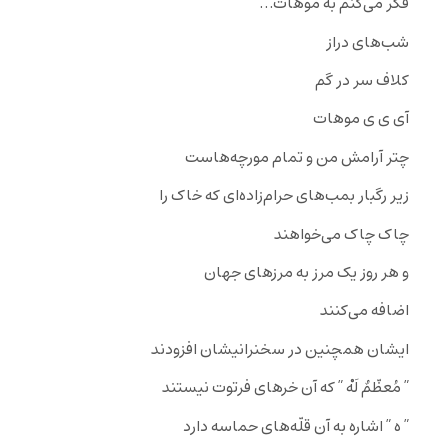
فکر مى‌کنم به موهات…
شب‌هاى دراز
کلاف سر در گم
آى ى ى موهات
چتر آرامش من و تمام مورچه‌هاست
زیر رگبار بمب‌هاى حرام‌زاده‌اى که خاک را
چاک چاک مى‌خواهند
و هر روز یک مرز به مرزهاى جهان
اضافه مى‌کنند
ایشان همچنین در سخنرانیشان افزودند
” مُعظّمٌ لَهْ ” که آن خرهاى فرتوت نیستند
” ه ” اشاره به آن قلّه‌هاى حماسه دارد