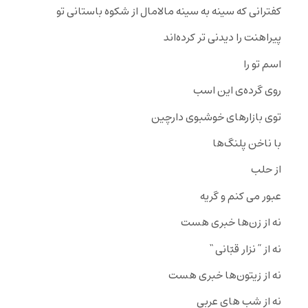
کفترانى که سینه به سینه مالامال از شکوه باستانى تو
پیراهنت را دیدنى تر کرده‌اند
اسم تو را
روى گرده‌ى این اسب
توى بازارهاى خوشبوى دارچین
با ناخن پلنگ‌ها
از حلب
عبور مى کنم و گریه
نه از زن‌ها خبرى هست
نه از ” نزار قبّانى “
نه از زیتون‌ها خبرى هست
نه از شب هاى عربى