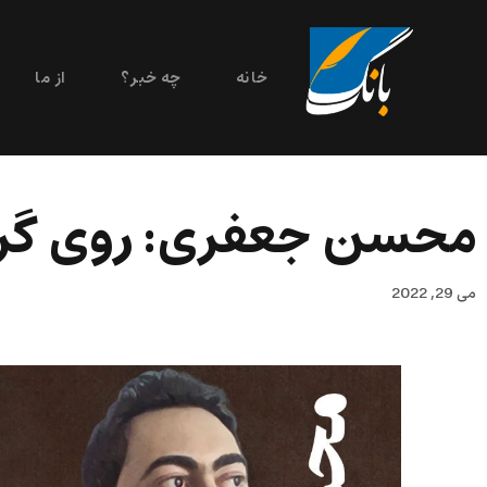
خانه
چه خبر؟
از ما
محسن جعفرى: روی گرد
می 29, 2022