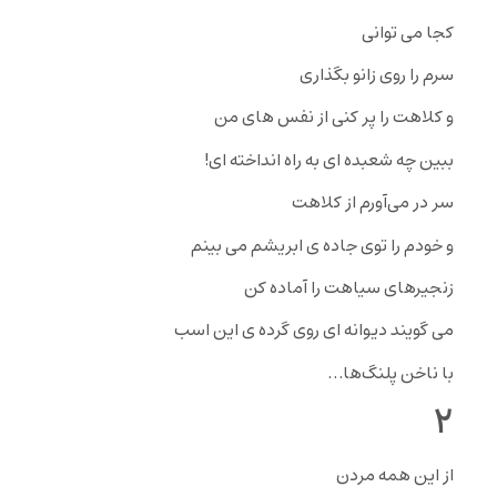
کجا مى توانى
سرم را روى زانو بگذارى
و کلاهت را پر کنى از نفس هاى من
ببین چه شعبده اى به راه انداخته اى!
سر در مى‌آورم از کلاهت
و خودم را توى جاده ى ابریشم مى بینم
زنجیرهاى سیاهت را آماده کن
مى گویند دیوانه اى روى گرده ى این اسب
با ناخن پلنگ‌ها…
۲
از این همه مردن