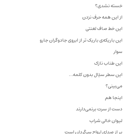
خسته نشدى؟
از این همه حرف نزدن
این خط صاف لعنتى
این باریکه‌ى باریک تر از ابروى جادوگران جارو
سوار
این طناب نازک
این سطر سیّال بدون کلمه…
مى‌بینى؟
اینجا هم
دست از سرت برنمى‌دارند
لیوان خالى شراب
پر از صداى ارواح سرگردان است