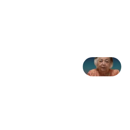
سوگ
به
مثابه
تاریخ
31
جولای
2026
علا خاکی:
«کمانگیر»
– برای
شهرنوش
پارسی
پور،
«شهری
جان»
27 جولای
2026