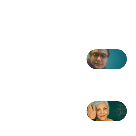
موسیقی
در انقلاب
مشروطه
6 آگوست
2026
شعری
از آزاده
طاهایی
3 آگوست
2026
کژمیر:
مرگ
به
مثابه
نظام،