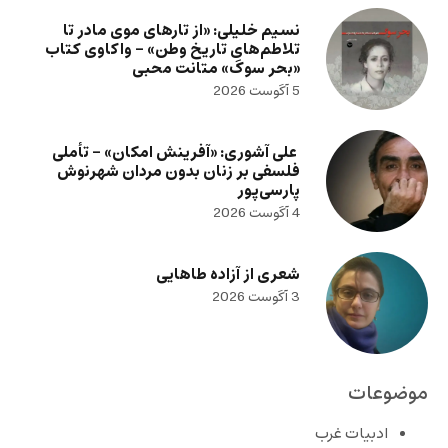
نسیم خلیلی: «از تارهای موی مادر تا
تلاطم‌های تاریخ وطن» – واکاوی کتاب
«بحر سوگ» متانت محبی
5 آگوست 2026
علی آشوری: «آفرینش امکان» – تأملی
فلسفی بر زنان بدون مردان شهرنوش
پارسی‌پور
4 آگوست 2026
شعری از آزاده طاهایی
3 آگوست 2026
موضوعات
ادبیات غرب