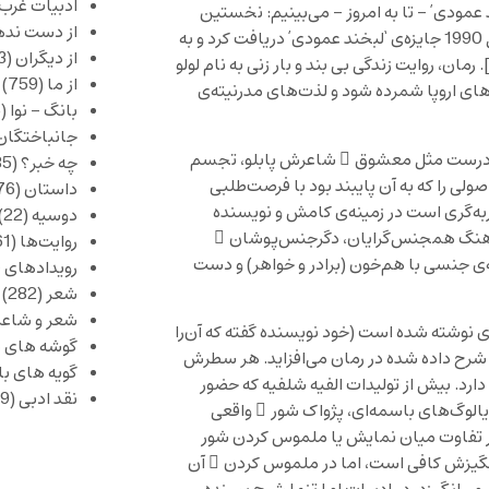
ادبیات غرب
 عمودی’ – تا به امروز – می‌بینیم: نخستین
از دست نده
‘ در سال 1990 جایزه‌ی ‘لبخند عمودی’ دریافت کرد و به
از دیگران
(253)
. رمان، روایت زندگی بی بند و بار زنی به نام لولو
از ما
(759)
ی اروپا شمرده شود و لذت‌های مدرنیته‌ی
بانگ – نوا
(356)
جانباختگان
اشد و درست مثل معشوق ِ شاعرش پابلو، تجسم
چه خبر؟
(1,085)
 اصولی را که به آن پایبند بود با فرصت‌طلبی
داستان
(376)
ربه‌گری است در زمینه‌ی کامش و نویسنده
دوسیه
(22)
فرهنگ همجنس‌گرایان، دگرجنس‌پوشان ِ
روایت‌ها
(61)
‌ی جنسی با هم‌خون (برادر و خواهر) و دست
رویدادهای 
شعر
(282)
شعر و شاعر
نوشته شده است (خود نویسنده گفته که آن‌را
گوشه های ب
شرح داده شده در رمان می‌افزاید. هر سطرش
گویه های ب
رد. بیش از تولیدات الفیه شلفیه که حضور
نقد ادبی
(429)
دیالوگ‌های باسمه‌ای، پژواک شور ِ واقعی
 در تفاوت میان نمایش یا ملموس کردن شور
انگیزش کافی است، اما در ملموس کردن ِ آن