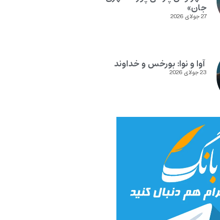
جان»
27 جولای 2026
آوا و نوا: بورخس و خداوند
23 جولای 2026