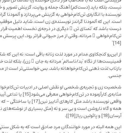
فریبندگی است که با مخاطب قرار دادن خواننده (یا تماشاگر) شور بر
نیست، بلکه باید (دست‌کم) آهنگ جمله و روایت، گزینش تصویر و خو
نویسنده با انگاره‌ی تن‌کام‌خواهی به گزینش می‌پردازد و آلمودنا گر
است. این که آلمودنا گراندز نویسنده‌ی زن است، شاید دلیل موفقی
درست باشد که ‘تمنای تن ِ دیگری در درجه‌ی نخست اهمیت قرار ندا
تن‌کام‌خواهی ِ مردانه، وقتی از مرز حیوانی فراتر رود، این پرسش 
‘
[14]
از این‌رو کنجکاوی مدام در مورد لذت زنانه باقی است: نه این که ش
فمینیست‌ها از نگاه ‘بد/ناسالم’ مردانه به جان ِ زن)، بلکه لذت خو
بازتاب لذت ذهنی تن‌کام‌خواهانه باشد، بس خواستنی‌تر است از مج
جنسی.
شخصیت زن و تجربه‌ی شخصی او نقش اصلی در ادبیات تن‌کام‌خوا
مثابه‌ی کارآزموده در تن‌کام‌خواهی معرفی می‌شود
[15]
یا تداعی آیی
واقعی نویسنده باشد مثل کارهای آناییز نین
[17]
یا ساختگی – که ن
همه و گاه ناروشن است و بی سر و ته (مثل بسیاری از نوشته‌های ن
آرسان
[18]
و پائولین ریاژ
[19]
).
این همه البته در مورد خوانندگان مرد صادق است که به شکل سنتی 