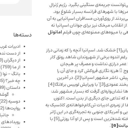
‌توانست جریمه‌ی سنگینی بگیرد. رژیم ژنرال
رزها با شهرهای فرانسه بسیار شلوغ بود.
‌بردند از روی‌آوردن مسافران اسپانیایی به آن
ز انقلاب میخک نیز برای جوانان اسپانیا نه
امانوئل
ی با میوه‌های ممنوعه‌ای چون فیلم
دسته‌ها
ادبیات غرب
یان
[1]
خشک شد. اسپانیا آنچه را که زمانی دراز
از دست نده
رغم اندوه برخی از شهروندان شاهد رونق کار
از دیگران
(253)
ا عمر درازی نداشت و مصرف پر هیجان
از ما
(759)
ج ِ هرزه نگاری فروکش کرد و جای آن را
بانگ – نوا
(356)
پیش، ناشر مشهور اسپانیا
[2]
، در آخرین
چه خبر؟
(1,085)
لبخند عمودی
[3]
‘ با ویرایش لوییس برلانگا
[4]
داستان
(389)
ا نشان‌واره‌‌ای گرفت که بسیار مشهور شد:
گوشه
ه که تداعی جای دیگری از بدن است. اکنون
دوسیه
(22)
ز زمره‌ی ادبیات تن‌کام‌خواهانه‌ی کلاسیک به
روایت‌ها
(62)
ی و آمریکای جنوبی به تجربه‌گری در این ژانر
جانبا
 شده‌ترین است و پس از او آنا روزتی
[5]
با
رویدادهای 
انت
[6]
‘.