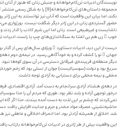
نویسندگان ادبیات تن‌کام‌خواهانه و جنبش زنان که هنوز از آنان ان
مجموعه داستان‌های تن‌کام‌خواهانه
[9]
را به شکل رسمی منتشر کر
نکند، اما بیان این واقعیت است که آنان نیز توانستند به این ژانر رو
حضور گسترده‌ی زنان در این ژانر دیگر شگفت نیست. بورژوازی می‌خ
ناشایست و غیرطبیعی است. زنان اما این شرم کاذب را کنار زدند 
خوب ِ زن هم بی اعتنا به سنگ‌اندازی‌های چپ یا راست، ادبیات تن‌
درست از این دید، ادبیات دستاورد ِ ویژه‌ی سال‌های پس از گذار ب
جهان ِ نو را کشف کرده و به خودآگاهی رسید. در نیمه‌ی دوم دهه‌ی
دیگر منطقه‌ی فریبنده‌ی غیرقابل دسترسی در آن سوی کوه‌ها نبود. 
سریع بود و دولت (سوسیالیست) جوان از نسلی بود که زخم خورده‌ی ج
مخفی و نیمه مخفی برای دستیابی به آزادی توجه داشت.
در دهه‌ی هشتاد آزادی سرانجام به دست آمد. آزادی اقتصادی، فرهنگ
درخور توجهی آزاده و بلند نظر بود، طوری که مردم آن را حتا سوسیا
نمی‌کردند که چشم بر این لذت به دست آمده ببندند، حتا اگر گاه ای
حاشیه‌نشینی، مصرف مواد مخدر و جرم و جنایت افزایش یافت. دست
شد. اخلاق از همیشه آزادتر بود، اما انحراف اخلاقی و عاطفی نیز هم
این واقعیت بیش از هر ژانری در ادبیات تن‌کام‌خواهانه بازتاب یاف