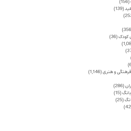
(156)
ید
(139)
 کودک
(36)
فرهنگی و هنری
(1,146)
ان
(286)
انگ
(15)
انگ
(25)