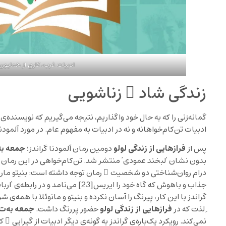
ادبیات غرب، کاری از همایون 
زندگی شاد ِ زناشویی
گمانه‌زنی را که به حال خود واگذاریم، نتیجه می‌گیریم که نویسنده
ادبیات تن‌کام‌خواهانه و نه در ادبیات به مفهوم عام. در مورد آلمود
فرازهایی از زندگی لولو
جمعه به
پس از
دومین رمان‌ آلمودنا گراندز؛
بدون نشان ‘لبخند عمودی’ منتشر شد. تن‌کام‌خواهی در این رمان ع
درام روان‌شناختی دو شخصیت ِ رمان توجه داشته است: بنیتو مار
جذاب و باهوش که گاه خود را ایریس
[23]
می‌نامد و در رابطه‌ی ‘ارب
گراندز با این کار، پیرنگ را آسان نکرده و بنیتو و مانوئلا با همه‌ی 
فرازهایی از زندگی لولو
جمعه به‌ت 
ِ لذت که در
حضور پررنگ داشت.
نمی‌کند. رویکرد یک‌باره‌ی گراندز به گونه‌ی دیگر ادبیات از گیرایی 