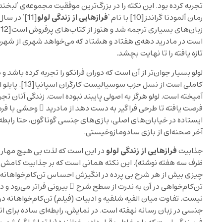
تجربه کرده بود. این نکته را در بزرگ‌ترین موفقیت مجموعه‌ی ‘لبخند
‘فرازهایی از زندگی لولو
رمان آلمودنا گراندز
[10]
با نام
[11]
زبان‌های بسیاری ترجمه شد و هنوز از کتاب‌های پرفروش است
[12]
است در مادرید دهه‌ی هفتاد و هشتاد که می‌خواهد شهری از شهرها
تازه یافته را تا نهایت بچشد.
لولو بسیار جوان‌تر از آن است که دوران فرانکو را تجربه کرده ب
کاملی است از نسل حزب سوسیالیست کارگران اسپانیا
[13]
. پابلو
آمیخته است. لولو هرگز به اصولی پایبند نبوده است. زندگی آنان تج
فرصت یافته تا طرحی فراگیر به دست دهد از مادرید ِ وحشی با 
ایستاده در خیابان‌های اصلی، بازی‌های جنسی گوناگون، حتا رابطه
آخر صحنه‌ای از بازی سادومازوخیستی.
فرازهایی از زندگی لولو
جذابیت
در این است که لذت بی هیچ مهاری 
ظرف سه هفته نوشته). این نکته همانی است که بر جذابیت کامش 
چیزی بیش از هر شرح بی پرده در انگیزش احساس تن‌کام‌خواهانه دا
تن‌کام‌خواهی در آن به ندرت از سطح شرح ِ بیرونی فراتر می‌رود و 
نیست. تفاوت میان الفیه شلفیه و ادبیات (فیلم) تن‌کام‌خواهانه
جنسی در زبان رسانه نهفته است. در نمایش، رابطه‌ای ساده برای 