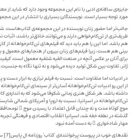
جایزه‌ی سالانه‌ی ادبی با نام این مجموعه وجود دارد که شاید از معت
مورد توجه بسیار است. نویسندگان بسیاری با انتشار در این مجمو
جالب‌تر اما حضور زنان نویسنده در این مجموعه‌ی کتاب‌هاست. ش
ظریف‌تری از تن‌کام‌خواهی دارند و می‌توانند خلاق‌تر باشند، اثبات
هم باشد. اما این را هم باید دید که فیلم‌های تن‌کام‌خواهانه از ک
بینی هم هست، زیرا فیلم‌های زنان بیرون از هنجارهای معمول و ب
برای آنان بر عکس آنچه در صنعت الفیه شلفیه معمول است، کیفیت 
ژانر، تفاوت بین شکل تولید دیده می‌شود و نه تنها نگاه به جنسیت.
در ادبیات اما متفاوت است. نسبت به فیلم نیازی به ابزار دست و پ
از این رو ادبیات تن‌کام‌خواهانه آسان‌تر از سینمای تن‌کام‌خواهان
داشته باشد. هر شکل هنری زمانی شکوفا می‌شود که به اندازه‌ی کافی
تن‌کام‌خواهانه در اسپانیا، نسبت به اروپا و آمریکای شمالی شایسته
موج کوتاه مدت و نه چندان قابل اعتماد با رسیدن موج ِ نومحافظ
گذشته در نطفه خفه شد، اسپانیا انقلاب اقتصادی و فرهنگی تجربه
مهار شادخواری ِ به دست آمده نبود.
نقدهای خوب در پیوست پرخواننده‌ی ‘کتاب’ روزنامه ال پایس
[7]
سه