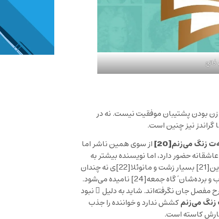
فاتح
‌ی زن بودن پشتیبان موفقیت نیست. نه در
نا گراندز نیز چنین است.
‌ت زنگ می‌زنم
[20]
از سوی همین ناشر اما
اشقانه حضور دارد، اما نویسنده بیشتر به
ین
[21]
بسیار زشت و مانوئلا
[22]
ی نه چندان
اب و برده‌شان’ گاه جمعه
[24]
نامیده می‌شود.
شرح‌ مفصل جان نگرفته‌اند. شاید به دلیل ِ نبود
زنگ می‌زنم
کشش ندارد و خواننده را جذب
ِ کارش کاسته است.