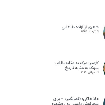
شعری از آزاده طاهایی
3 آگوست 2026
کژمیر: مرگ به مثابه نظام،
سوگ به مثابه تاریخ
31 جولای 2026
علا خاکی: «کمانگیر» – برای
شهرنوش پارسی پور، «شهری