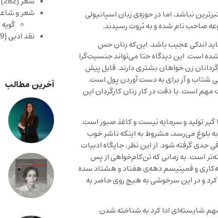
شعر
(282)
شعر و شاعر
برترین نباشد، اما در حوزه‌ی زبان اسپانیولی
گویه 
عه صاحب نام شده و به ثروت رسیدند.
نقد ادبی
(429)
اید اندکی عجیب باشد. این‌که زنان حس
 نشده است. این دیدگاه حتا می‌تواند جنسیت‌گرا
ارگردانان زن خواهان بشتری دارند. قابل پیش
ی شتاب و آز برای به دست آوردن پول است.
آخرین مطالب
مهم است. با دقت در کار زنان کارگردان این
ا گیر تولید و سرمایه نیست و کاغذ صبور است.
ه به بلوغ می‌رسد، مشروط به اینکه ناشر خوب
 جدی گرفته ‌شود. از این نظر، جایگاه ادبیات
‌تر است. به زمانی که تن‌کام‌خواهی از پس
ه‌کاری و فمینیسم دهه‌ی هفتاد و هشتاد سده
 کرد و در این سرخوشی به هیچ روی حاضر به
م شایسته‌ای ادا کرد به شناخته شدن