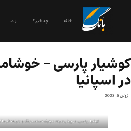
خانه
چه خبر؟
از ما
کوشیار پارسی – خوشامدگ
در اسپانیا
ژوئن 5, 2023
کوشیار پارسی، در پیش‌زمینه: موتیف «سامسونگ و دلیله» اثر ماکس لیبرمن، ۱۹۰۲ -فم‌فتا