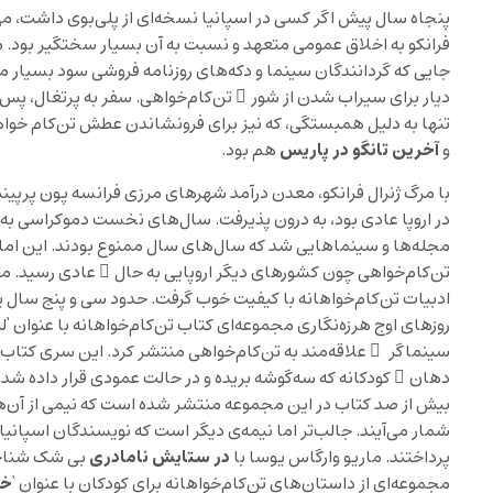
پنجاه سال پیش اگر کسی در اسپانیا نسخه‌ای از پلی‌بوی داشت، می
فرانکو به اخلاق عمومی متعهد و نسبت به آن بسیار سختگیر بود. م
جایی که گردانندگان سینما و دکه‌های روزنامه‌ فروشی سود بسیار می
دیار برای سیراب شدن از شور ِ تن‌کام‌خواهی. سفر به پرتغال، پس ا
تنها به دلیل همبستگی، که نیز برای فرونشاندن عطش تن‌کام خواه
آخرین تانگو در پاریس
و
هم بود.
با مرگ ژنرال فرانکو، معدن درآمد شهرهای مرزی فرانسه پون پرپین
در اروپا عادی بود، به درون پذیرفت. سال‌های نخست دموکراسی به 
مجله‌ها و سینماهایی شد که سال‌های سال ممنوع بودند. این ام
تن‌کام‌خواهی چون کشورهای دیگر اروپایی به حال ِ عادی رسید. مو
ادبیات تن‌کام‌خواهانه با کیفیت خوب گرفت. حدود سی و پنج سال 
روزهای اوج هرزه‌نگاری مجموعه‌ای کتاب تن‌کام‌خواهانه با عنوان ‘
سینماگر ِ علاقه‌مند به تن‌کام‌خواهی منتشر کرد. این سری کتاب‌ه
دهان ِ کودکانه که سه‌گوشه بریده و در حالت عمودی قرار داده شد
بیش از صد کتاب در این مجموعه منتشر شده است که نیمی از آن‌ها ا
شمار می‌آیند. جالب‌تر اما نیمه‌ی دیگر است که نویسندگان اسپانیای
در ستایش نامادری
پرداختند. ماریو وارگاس یوسا با
بی شک شناخته
خی
مجموعه‌ای از داستان‌های تن‌کام‌خواهانه برای کودکان با عنوان ‘