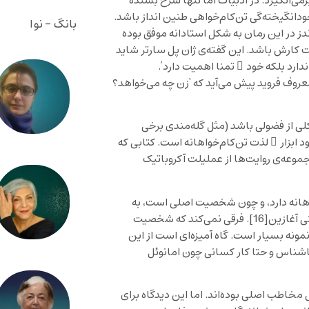
می‌انگیزد. در ادبیات اما تنها شرح بسنده
دانگیخته‌گی تن‌کام‌خواهی طنین انداز باشد.
بانگ - نوا
اندز در این رمان به شکل استادانه موفق بوده
ت کارش باشد. این گفته‌ی ژان پل سارتر شاید
رد بلکه خود ِ تمنا اهمیت دارد’.
معروف فروید پیش می‌آید که ‘زن چه می‌خواهد؟
کلی از فضولی باشد (مثل گله‌مندی برخی
د ابزار ِ لذت تن‌کام‌خواهانه است. کتابی که
موعه‌ی روایت‌ها از عملیلت آکروباتیک
هانه دارد، و چون شخصیت اصلی است، به
نی آغازین
[16]
. فرقی نمی‌کند که شخصیت
مونه بسیار است. گاه آمیزه‌ای است از این
اشناس و حتا کار کسانی چون امانوئل
مخاطب اصلی بوده‌اند. اما این دیدگاه برای