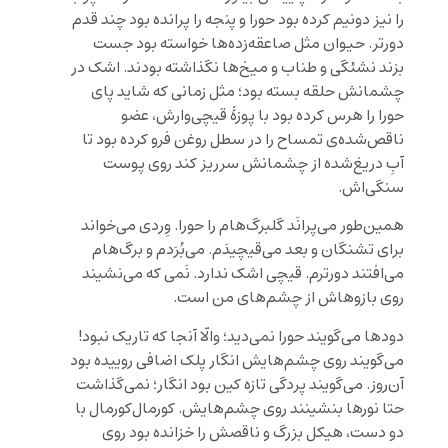
را نیز دونیم کرده بود حورا و پنجه را پرانده بود چند قدم
دورتر. حیوان مثل صاعقه‌زده‌ها خواسته بود جست
بزند نشئگی و طناب و میخ‌ها نگذاشته بودند. اشک در
چشمانش حلقه بسته بود؛ مثل زمانی که شاید پای
حورا را هرس کرده بود با پوزۀ قیچی‌وارش، عضو
ناقص‌شده‌ی تمساح را در سطل روغن فرو کرده بود تا
آبِ دریغ‌شده از چشمانش سرریز کند روی پوست
سنگی‌اش.
همین‌طور می‌پرانَد گلبرگ‌هام را حورا. وِردی می‌خواند
برای تشنگان و بعد می‌قیچیدَم. می‌بُرَدم و برگ‌هام
می‌افتند دورترم. قیچی اشک ندارد. نَمی که می‌نشیند
روی بازوهاش از چشم‌های من است.
دودها می‌گویند حورا نمی‌دید؛ والّا آنجا که تاریک نبود!
می‌گویند روی چشم‌هایش انگار پلک اضافی روییده بود
آن‌روز. می‌گویند پردگی تازه‌ کین بود انگار؛ نمی‌گذاشت
حتا نورها بنشینند روی چشم‌هایش. کورمال‌کورمال با
دو دست، هیکل بزرگ و ناقصش را خزانده بود روی