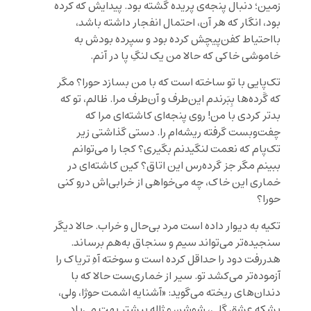
زمین؛ دنبال پنجه‌ی پریده گشته بود. پیدایش که کرده
بود، انگار که هر آن، احتمال انفجار داشته باشد،
بااحتیاط کفن‌پیچش کرده بود و سپرده بودش به
خاموشی خاکی که حالا من یک ‌لنگِ ‌پا در آنم.
تک‌پایی با تو ساخته است که با من بسازد حورا؟ مگر
که گَرده‌ها بِبَرندم این‌طرف و آن‌طرف مرا. ظالم، تو که
بدتر کردی با من! روی پنجه‌ای کاشته‌ای مرا که
چفت‌وبست گرفته ریشه‌ام را. دستی گذاشتی زیر
تک‌پام که نعمت لنگیدنم بگیری؟ کجا را می‌توانم
ببینم مگر جز گرده‌رس این اتاق؟ کین کاشته‌ای در
خماری این خاک، چه می‌خواهی از خرابی‌اش درو کنی
حورا؟
تکیه به دیوار داده است مرد بی‌حال و خراب. حالا دیگر
سنجیده‌تر می‌تواند سیم و سنجاق به‌هم برساند.
هدررفت دود را حداقل کرده است و سوخته آهِ تریاک را
آزموده‌تر می‌کشد تو. سیر از خماری‌ست حالا که با
دندان‌های ریخته می‌گوید: «آشنایه اشمت حوژا، ولی،
بشکه عشق گلی، شوشن و ژاله بیشتر بهت می‌یاد