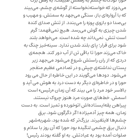
حورا کودکانه چشم به رقصشِ طبیعت، به رقص برگ
می‌دوزد که خواسته‌نخواسته از گوشه‌ی چشم، می‌بیند
که با آرواره‌ای باز، سنگی می‌جهد به سمتش، و مهیب و
بی‌صدا دو بازوی پوزه را می‌بندد. از تنش صدای کنده
شدن چیزی به گوش می‌رسد. هیچ نمی‌فهمد؛ گرم
است تنش. نمی‌داند چه شده است. می‌خواهد بلند
شود برای فرار؛ پای بلند شدن ندارد. سینه‌خیز چنگ به
خاک می‌زند حورا تا باقی تن از آب دور کند. هجمه‌ی
دردی که از ران راستش شروع می‌شود می‌جهد زیر
پستان نداشته‌ی چپش و در تصادمی عظیم منفجر
می‌شود. دودها می‌گویند در این خاطره از حال می رود
حورا و در خاطره‌ای دیگر به دست درد به هوش می آید و
بالاسر خود مرد را می بیند که آن زمان «رئیس» است
اسمش. خط‌های صورت مرد هنوز چروک نیستند.
پیراهن یقه‌ایستاده‌اش اتوخورده و تمیز است. به دست
زمان، همه چیز آدمیزاده اگر دگرگون شود، برق
چشم‌ها لایتغیرند. بزرگ‌تر که شده بود، شهربه‌شهر
دنبال برق چشمی لنگیده بود حورا که آن روز با سلام و
صلوات آمده بود به عیادتش. به او گفته بودند رئیس!