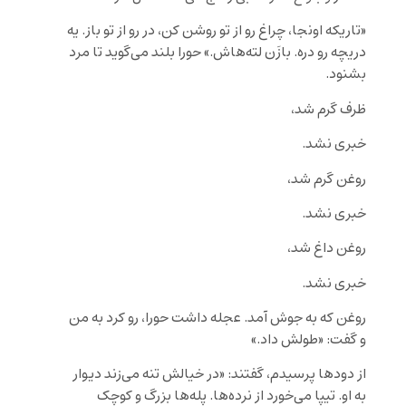
«تاریکه اونجا، چراغ رو از تو روشن کن، در رو از تو باز. یه
دریچه رو دره. بازَن لته‌هاش.» حورا بلند می‌گوید تا مرد
بشنود.
ظرف گرم شد،
خبری نشد.
روغن گرم شد،
خبری نشد.
روغن داغ شد،
خبری نشد.
روغن که به جوش آمد. عجله داشت حورا، رو کرد به من
و گفت: «طولش داد.»
از دودها پرسیدم، گفتند: «در خیالش تنه می‌زند دیوار
به او. تیپا می‌خورد از نرده‌ها. پله‌ها بزرگ و کوچک