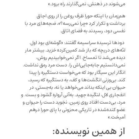
می‌شوند در ذهنش، نمی‌گذارند راه برود.»
هم‌زمان با اینکه حورا ظرف روغن را از روی اجاق
برداشت و تکرار کرد «چرا نمی‌رسه؟»، ضجه‌های مرد با
نفسی دود، رسیدند به فضای اتاق.
دودها ترسیده سراسیمه گفتند: «گوشه‌ای بود اول.
لتّه‌های دریچه که باز شد کمین‌کرده خزید. بیشتر مار
دیده می‌شد تا تمساح. اگر نمی‌خوابیدیم روش،
نمی‌دانستیم جابه‌جایی‌اش را. دست مرد رمق نداشت.
انگار این سیگار بود که می‌خواست دستگیره را پیدا
کند. بی‌وزنی انگشت‌ها و کف، به دستگیره که رسید،
حیوان بی اینکه بداند می‌خواهد یا نه، به‌جستی، در
انفجاری لال، لنگیده جهید. به‌آنی آرواره گشود و بست. و
مرد، بی‌دست افتاد روی زمین. نجَوید دست را حیوان و
عضوِ کنده‌شده در تاریکیِ محزونی با پای حورا درهم
آمیخت.»
از همین نویسنده: