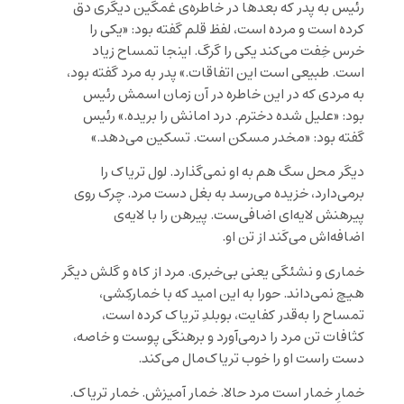
رئیس به پدر که بعدها در خاطره‌ی غمگین دیگری دق
کرده است و مرده است، لفظ قلم گفته بود: «یکی را
خرس خِفت می‌کند یکی را گرگ. اینجا تمساح زیاد
است. طبیعی است این اتفاقات.» پدر به مرد گفته بود،
به مردی که در این خاطره در آن‌ زمان اسمش رئیس
بود: «علیل شده دخترم. درد امانش را بریده.» رئیس
گفته بود: «مخدر مسکن است. تسکین می‌دهد.»
دیگر محل سگ هم به او نمی‌گذارد. لول تریاک را
برمی‌دارد، خزیده می‌رسد به بغل دست مرد. چرک روی
پیرهنش لایه‌ای اضافی‌ست. پیرهن را با لایه‌ی
اضافه‌اش می‌کَند از تن او.
خماری و نشئگی یعنی بی‌خبری. مرد از کاه و گلش دیگر
هیچ نمی‌داند. حورا به این امید که با خمارکِشی،
تمساح را به‌قدر کفایت، بوبلدِ تریاک کرده است،
کثافات تن مرد را درمی‌آورد و برهنگی پوست و خاصه،
دست راست او را خوب تریاک‌مال می‌کند.
خمارِ خمار است مرد حالا. خمار آمیزش. خمار تریاک.