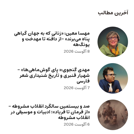
آخرین مطالب
مهسا معین: «زنانی که به جهان گیاهی
پناه می‌برند» -از دافنه تا مهدخت و
یونگ‌هه
8 آگوست 2026
مهدی گنجوی:« پای گوش‌ماهی‌ها» –
شهیار قنبری و تاریخ شنیداری شعر
فارسی
7 آگوست 2026
صد و بیستمین سالگرد انقلاب مشروطه –
«از فرمان تا فریاد»؛ ادبیات و موسیقی در
انقلاب مشروطه
6 آگوست 2026