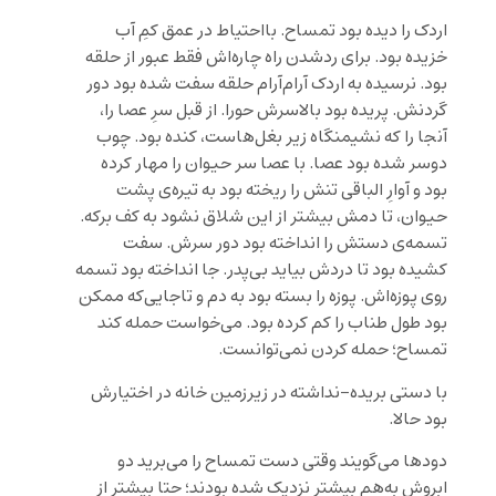
اردک را دیده بود تمساح. بااحتیاط در عمق کمِ ‌آب
خزیده بود. برای ردشدن راه چاره‌اش فقط عبور از حلقه
بود. نرسیده به اردک آرام‌آرام حلقه سفت شده بود دور
گردنش. پریده بود بالاسرش حورا. از قبل سرِ عصا را،
آنجا را که نشیمنگاه زیر بغل‌هاست، کنده بود. چوب
دوسر شده بود عصا. با عصا سر حیوان را مهار کرده
بود و آوارِ الباقی تنش را ریخته بود به تیره‌ی پشت
حیوان، تا دمش بیشتر از این شلاق نشود به کف برکه.
تسمه‌ی دستش را انداخته بود دور سرش. سفت
کشیده بود تا دردش بیاید بی‌پدر. جا انداخته بود تسمه
روی پوزه‌اش. پوزه را بسته بود به دم و تاجایی‌که ممکن
بود طول طناب را کم کرده بود. می‌خواست حمله کند
تمساح؛ حمله کردن نمی‌توانست.
با دستی بریده
-نداشته در زیرزمین خانه در اختیارش
بود حالا.
دودها می‌گویند وقتی دست تمساح را می‌برید دو
ابروش به‌هم بیشتر نزدیک شده بودند؛ حتا بیشتر از