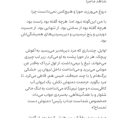
شاهد ماجرا.
دروغ می‌ورزید حورا و هیچ‌کس نمی‌دانست چرا.
با من این‌گونه نبود اما. هرچه گفته بود راست بود.
هرچه گفته بود از سختی بود. از تنهایی بود. از حسرت
دویدن و رنجِ نرسیدن و دیررسیدن‌های همیشگی‌اش
بود.
اوایل، چندباری که مرد دیربه‌دیر می‌رسید به آغوش
پیچک، هر بار حورا پشت به او می‌کرد، زیر لب چیزی
می‌خواند، تیغ را برمی‌داشت، از لول تریاک به‌قدر عن
موشی می‌برید و می‌انداخت داخل لیوان پر. خشکی
برگ‌هام را با چند حبه‌قند، خیس هم، قاطی می‌کرد، تا
مرد بگوید: «زحمت دمنوش نکش، یک لیوان آب
کافی‌ست.» و حورا نیم‌نگاه می‌انداخت به لنگ خالی
شلوار و با طمأنینه‌آهی، به‌سردی جواب می‌داد:
«مخصوص شماست جناب رئیس! دمنوش دست
تمساح!»
مرد دست در یقۀ کیپ پیرهنش کرده بود. از گلوش