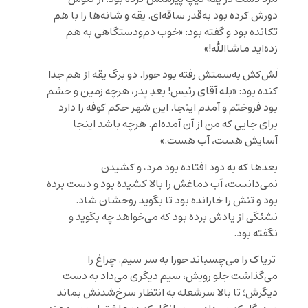
دورش کرده بود به‌قدر ساقه‌ای. یقه و شانه‌ها را با هم
تکانده بود و گفته بود: «خوب دم‌ودستگاهی به هم
زده‌اید ماشاالله!»
لَش‌کش به‌سمتش رفته بود حورا. دو برگ یقه از هم جدا
کنده بود: «بله آقای رئیس! بعدِ پدر، هرچه زمین و حشم
بود فروختم و آمدم اینجا. این شهر حکم کوفه را دارد
برای جایی که من از آن آمده‌ام. هرچه باشد اینجا
آسایش هست، آب هست.»
بعد‌ها که به دود افتاده بود مرد، و کشیدن
نمی‌دانست، آب دماغش را بالا کشیده بود و دست برده
بود و تنش را خارانده بود تا بگوید روحشان شاد.
نشئگی از یادش برده بود که می‌خواهد چه بگوید و
نگفته بود.
تریاک را می‌چسباند حورا به سر سیم. چراغ را
می‌گذاشت جلو رویش، سیم دیگری می‌داد به دست
دیگرش؛ تا بالا سرشعله به انتظار سرخ‌شدنش بماند