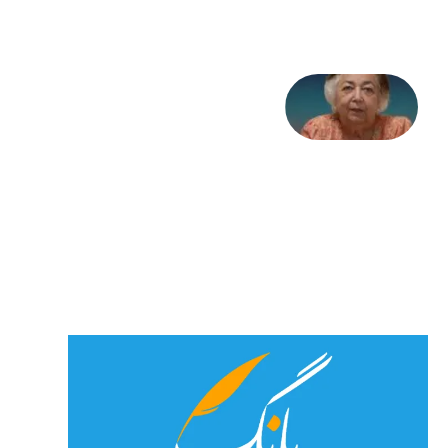
2026
علا خاکی:
«کمانگیر»
– برای
شهرنوش
پارسی
پور،
«شهری
جان»
27 جولای
2026