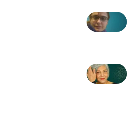
شعری
از آزاده
طاهایی
3 آگوست
2026
کژمیر:
مرگ
به
مثابه
نظام،
سوگ
به
مثابه
تاریخ
31
جولای