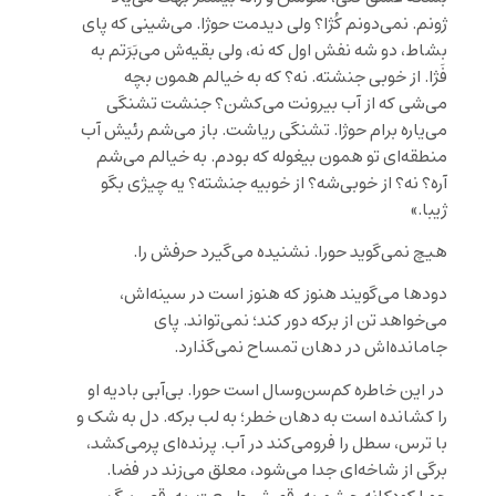
ژونم. نمی‌دونم کُژا؟ ولی دیدمت حوژا. می‌شینی که پای
بشاط، دو شه نفش اول که نه، ولی بقیه‌ش می‌بَرَتم به
فَژا. از خوبی جنشته. نه؟ که به خیالم همون بچه
می‌شی که از آب بیرونت می‌کشن؟ جنشت تشنگی
می‌یاره برام حوژا. تشنگی ریاشت. باز می‌شم رئیش آب
منطقه‌ای تو همون بیغوله که بودم. به خیالم می‌شم
آره؟ نه؟ از خوبی‌شه؟ از خوبیه جنشته؟ یه چیژی بگو
ژیبا.»
هیچ نمی‌گوید حورا. نشنیده می‌گیرد حرفش را.
دودها می‌گویند هنوز که هنوز است در سینه‌اش،
می‌خواهد تن از برکه دور کند؛ نمی‌تواند. پای
جامانده‌اش در دهان تمساح نمی‌گذارد.
در این خاطره کم‌سن‌وسال است حورا. بی‌آبی بادیه او
را کشانده است به دهان خطر؛ به لب برکه. دل به شک و
با ترس، سطل را فرومی‌کند در آب. پرنده‌ای پرمی‌کشد،
برگی از شاخه‌ای جدا می‌شود، معلق می‌زند در فضا.