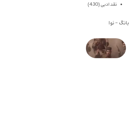
نقد ادبی
(430)
بانگ - نوا
صد و
بیستمین
سالگرد
انقلاب
مشروطه
– «از
فرمان تا
فریاد»؛
ادبیات و
موسیقی
در انقلاب
مشروطه
6 آگوست
2026