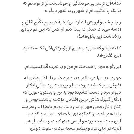
تکانه‌ای از سر بی‌حوصلگی. و خوشبخت‌تر از تو منم که
با یک پا لنگیده‌ام از شهری به شهر دیگر.»
و با چشم و ابروش اشاره می‌کرد به دو چوبِ کُنجِ اتاق و
ادامه می‌داد: «مگر که پیدا کنم آن‌کس که این دو دیلاق
را گذاشت زیر بغل‌هام!»
گفته بود و گفته بود و هیچ از پژمردگی‌اش نکاسته بود
این گفتن‌ها.
این‌گونه مهر را شناخته‌ام من و با نفرت قد کشیده‌ام.
مهرورزیدن را می‌دانم. دیده‌ام همان بار اول. وقتی که
آغوش پیچک شده بود حورا و پیچیده بود به تنِ انگار
دیوارِ مرد و دست کشیده بود به تن و بدنش؛ جوری که
انگار گلبرگ‌هاش ترسِ افتادن داشته باشند. بوس و
کنار و ناز، یعنی مهر. و من دیده بودم بارها این هر سه
را با هم. نه من، که کومه‌ی رخت‌خواب‌ها هم گواه بر
این مدعاست. پرده و لباس‌های کنده، و به غیر از هر
آنچه در اتاق بود و چشم ‌بسته بود بر خلوت دو تن