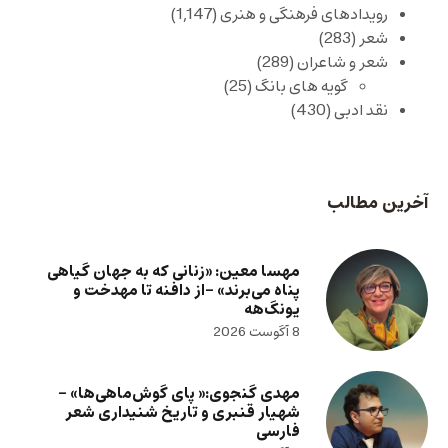
رویدادهای فرهنگی و هنری
(1,147)
شعر
(283)
شعر و شاعران
(289)
گویه های بانگ
(25)
نقد ادبی
(430)
آخرین مطالب
مهسا معین: «زنانی که به جهان گیاهی
پناه می‌برند» -از دافنه تا مهدخت و
یونگ‌هه
8 آگوست 2026
مهدی گنجوی:« پای گوش‌ماهی‌ها» –
شهیار قنبری و تاریخ شنیداری شعر
فارسی