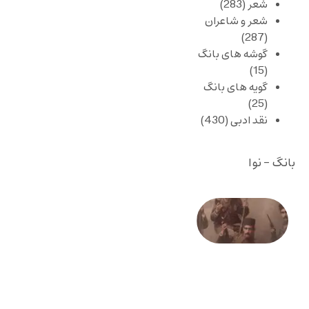
شعر
(283)
شعر و شاعران
(287)
گوشه های بانگ
(15)
گویه های بانگ
(25)
نقد ادبی
(430)
بانگ - نوا
صد و
بیستمین
سالگرد
انقلاب
مشروطه
– «از
فرمان تا