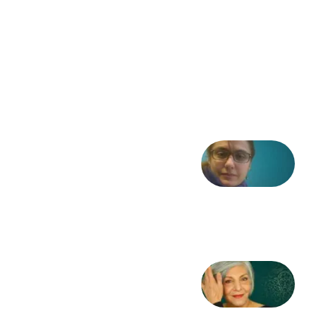
فریاد»؛
ادبیات و
موسیقی
در انقلاب
مشروطه
6 آگوست
2026
شعری
از آزاده
طاهایی
3 آگوست
2026
کژمیر:
مرگ
به