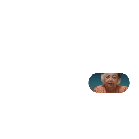
مثابه
نظام،
سوگ
به
مثابه
تاریخ
31
جولای
2026
علا خاکی:
«کمانگیر»
– برای
شهرنوش
پارسی
پور،
«شهری
جان»
27 جولای
2026