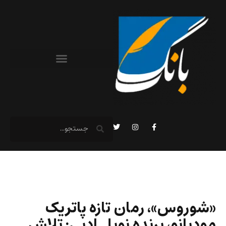
«شوروس»، رمان تازه پاتریک
مودیانو، برنده نوبل ادبی: تلاش