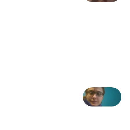
سالگرد
انقلاب
مشروطه
– «از
فرمان تا
فریاد»؛
ادبیات و
موسیقی
در انقلاب
مشروطه
6 آگوست
2026
شعری
از آزاده
طاهایی
3 آگوست
2026