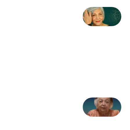
کژمیر:
مرگ
به
مثابه
نظام،
سوگ
به
مثابه
تاریخ
31
جولای
2026
علا خاکی:
«کمانگیر»
– برای
شهرنوش