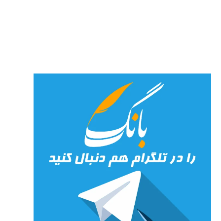
پارسی
پور،
«شهری
جان»
27 جولای
2026