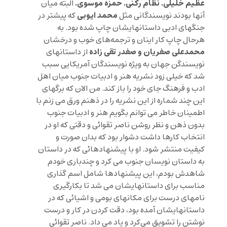
عظیم خلیلی. نظام رکنی. حمزه موسوی.
البته میان
محمد ایوبی
آنها بودند نویسندگانی مثل
که پیشتر در
جنگهای ادبی داستانهایشان چاپ شده بود. به
هرحال چاپ کار اینان و ترجمه‌های خوب و درخشان
محمدعلی صفریان و صفدر تقی زاده
از داستانهای
نویسندگن جهان به ویژه نویسندگان آمریکایی سبب
شد که خیلی زود نشریه هنر و ادبیات جنوب میان اهل
ادب و فرهنگ جای خود را باز کند. من الان که برگهای
این چند شماره از این نشریه را در ذهنم ورق می زنم با
اطمینان خاطر می توانم بگویم هنر و ادبیات جنوب
بدون ذهن و نظر روشن ناصر تقوائی و دقتی که او در
انتخاب کارها داشت دشوار بود که بدان صورت و
کیفیت منتشر شود. او با پیشنهادهائی که در داستان
به داستان نویسان جنوب می کرد و چندباری خودم
شاهدش بودم، این پیشنهادها شامل اسم گذاری
مناسب برای داستانهایشان می شد تا بکارگیری
نامهای درست برای مکانهای بومی و اشیائی که در
داستانهایشان آمده بود، دقت کردن در کار و درست
نوشتن را تشویق می‌کرد و یاد می داد. ناصر تقوائی