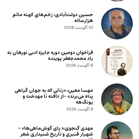
حسین دولت‌آبادی: زخم‌هایِ کهنه ماتمِ
هزارساله
10 آگوست 2026
فراخوان دومین دوره جایزه ادبی نورهان به
یاد محمدجعفر پوینده
9 آگوست 2026
مهسا معین: «زنانی که به جهان گیاهی
پناه می‌برند» -از دافنه تا مهدخت و
یونگ‌هه
8 آگوست 2026
مهدی گنجوی:« پای گوش‌ماهی‌ها» –
شهیار قنبری و تاریخ شنیداری شعر