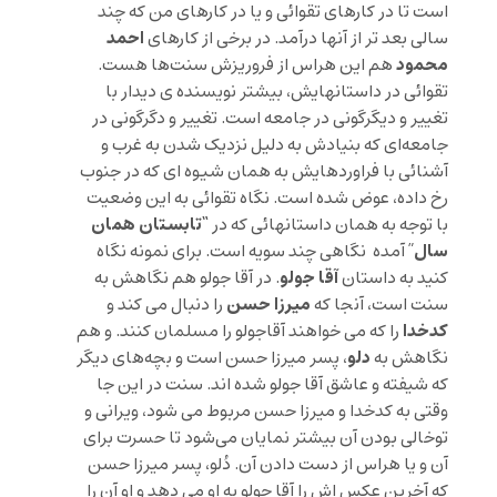
است تا در کارهای تقوائی و یا در کارهای من که چند
احمد
سالی بعد تر از آنها درآمد. در برخی از کارهای
محمود
هم این هراس از فروریزش سنت‌ها هست.
تقوائی در داستانهایش، بیشتر نویسنده ی دیدار با
تغییر و دیگرگونی در جامعه است. تغییر و دگرگونی در
جامعه‌ای که بنیادش به دلیل نزدیک شدن به غرب و
آشنائی با فراوردهایش به همان شیوه ای که در جنوب
رخ داده، عوض شده است. نگاه تقوائی به این وضعیت
“تابستان همان
با توجه به همان داستانهائی که در
سال
” آمده نگاهی چند سویه است. برای نمونه نگاه
آقا جولو
کنید به داستان
. در آقا جولو هم نگاهش به
میرزا حسن
سنت است، آنجا که
را دنبال می کند و
کدخدا
را که می خواهند آقاجولو را مسلمان کنند. و هم
دلو
نگاهش به
، پسر میرزا حسن است و بچه‌های دیگر
که شیفته و عاشق آقا جولو شده اند. سنت در این جا
وقتی به کدخدا و میرزا حسن مربوط می شود، ویرانی و
توخالی بودن آن بیشتر نمایان می‌شود تا حسرت برای
آن و یا هراس از دست دادن آن. دُلو، پسر میرزا حسن
که آخرین عکس اش را آقا جولو به او می دهد و او آن را