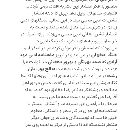
منصور به فکر انتشار این نشریه افتاد، برمی گردد به
فکرهای سالهای اوایل دهه چهل که دهه انتشار
نشریات ادبی محلی بود. در این سالها محفلهای ادبی
زیادی در شهرستانها فعال شده بودند و دست به
انتشار نشریه هائی ادبی محلی می‌زدند. برای نمونه در
خراسان، بروبچه های مشهد یک جنگ ادبی در
می‌آوردند که اسمش را فراموش کرده ام. در اصفهان،
جنگ اصفهان
ماهنامه ادبی مهد
در می‌آمد و در تبریز
آزادی
صمد بهرنگی و بهروز دهقانی
که
مسئولیت آنرا
صالح پور، بازار
عهده دار بودند و در رشت به همت
رشت
در می آمد. این نشریه های ادبی آن وقتها توسط
کتابفروشی ابن سینا در آبادان که صاحبش مردی اهل
مطالعه و روشنفکر به نام رضا حقایق بود که ما به او
آقا رضا می گفتیم به دست همه ما می رسید. به
هرحال با درآمدن این نشریه ها و آشنائی بیشتر با
استعدادهای جوان در کار شعر و داستان، معلوم
خیلی‌ها شد که نویسندگان و شاعران جوان دیگر
منتظر ننشسته اند تا دستی از مرکز به لطف روی سر