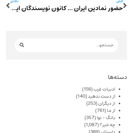
قبلی
بعدی
حضور نمادین ایران بعد از سه سال غیبت در نمایشگاه کتاب فرانکفورت
کانون نویسندگان ایران: ناصر تقوایی، شمایل خدشه‌ناپذیر هنر مستقل و مقاومت در برابر سانسور بود
دسته‌ها
ادبیات غرب
(156)
از دست ندهید
(140)
از دیگران
(253)
از ما
(761)
بانگ – نوا
(357)
چه خبر؟
(1,087)
داستان
(389)