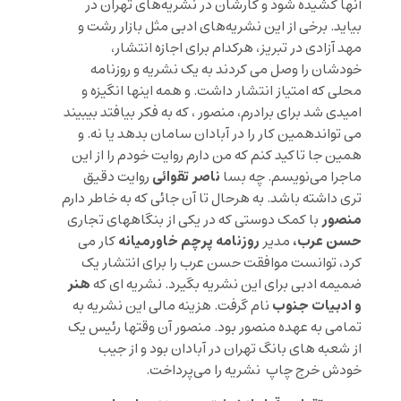
آنها کشیده شود و کارشان در نشریه‌های تهران در
بیاید. برخی از این نشریه‌های ادبی مثل بازار رشت و
مهد آزادی در تبریز، هرکدام برای اجازه انتشار،
خودشان را وصل می کردند به یک نشریه و روزنامه
محلی که امتیاز انتشار داشت. و همه اینها انگیزه و
امیدی شد برای برادرم، منصور ، که به فکر بیافتد بیبیند
می تواندهمین کار را در آبادان سامان بدهد یا نه. و
همین جا تاکید کنم که من دارم روایت خودم را از این
ناصر تقوائی
ماجرا می‌نویسم. چه بسا
روایت دقیق
تری داشته باشد. به هرحال تا آن جائی که به خاطر دارم
منصور
با کمک دوستی که در یکی از بنگاههای تجاری
حسن عرب،
روزنامه پرچم خاورمیانه
مدیر
کار می
کرد، توانست موافقت حسن عرب را برای انتشار یک
هنر
ضمیمه ادبی برای این نشریه بگیرد. نشریه ای که
و ادبیات جنوب
نام گرفت. هزینه مالی این نشریه به
تمامی به عهده منصور بود. منصور آن وقتها رئیس یک
از شعبه های بانگ تهران در آبادان بود و از جیب
خودش خرج چاپ نشریه را می‌پرداخت.