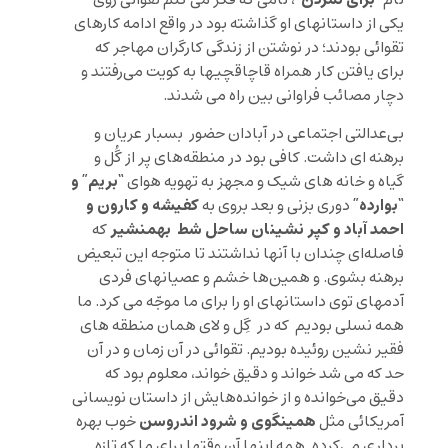
نام “
، نامی که فکر می کنم تقوائی روی
یکی از داستانهای او گذاشته بود در واقع ادامه کارهای
تقوائی بودند؛ در نوشتن از زندگی کارگران مهاجر که
برای یافتن کار همراه قاچاقچیها به کویت می‌رفتند و
دچار مصائب فراوانی بین راه می شدند.
بی‌عدالتی اجتماعی در آبادان حضور بسبار عریان و
برهنه ای داشت. کافی بود در منطقه‌های پر از گُل و
“بریم” و
گیاه و خانه های شیک و مجهز به تهویه هوای
“بوارده”
کفیشه و کارون و
دوری بزنی و بعد بروی به
احمد آباد و کپر نشینان ساحل شط بهمنشیر
که
فاصله‌ای چندان با آنها نداشتند تا متوجه این تبعیض
برهنه بشوی. و همین‌ها خشم و عصیانهای فردی
آدمهای توی داستانهای او را برای ما موجّه می کرد. ما
همه نسلی بودیم که در گِل و لای همان منطقه های
فقیر نشین روئیده بودیم. تقوائی در آن زمان و در آن
حد که می شد خواند و دقیق خواند، معلوم بود که
دقیق می‌خوانده و از خوانده‌هایش از داستان نویسانی
همینگوی و شرود اندروسن
آمریکائی مثل
خوب بهره
برداری می‌کرده. همه اینها آن وقتها برای ما که تازه