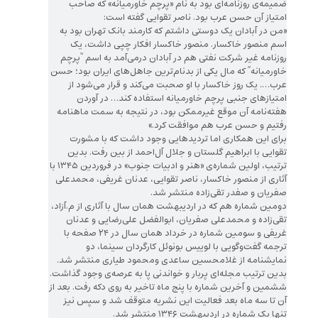
ضمیمه‌ی روزنامه‌ای بود به نام «پرچم خاورمیانه» که صاحب
امتیاز آن حسن عرب بود. ناصر تقوایی گفته است:
«من در آبادان یک دوستی داشتم که کارمند بانک تهران بود به
اسم منصور خاکسار. منصور خاکسار افکار چپی داشت، یک
روزنامه غیر شرکت نفتی هم در آبادان درمی‌آمد به اسم “پرچم
خاورمیانه” که مال یکی از بدنام‌ترین جاهل‌های ایران بود؛ حسن
عرب…. یک روز خاکسار با او صحبت می‌کند و قرار می‌شود از
امتیازهای جنبی پرچم خاورمیانه استفاده کند… در آوردن
هفته‌نامه آن موقع غیرممکن بود، در نتیجه به سمت ماهنامه
رفتیم و حسن عرب هم موافقت کرد.»
برای این همکاری اما تردیدهایی وجود داشت که با مشورت
تقوایی با ابراهیم گلستان و جلال آل‌احمد از بین رفت. بدین
ترتیب، اولین شماره‌ی «هنر و ادبیات جنوب» در فروردین ۱۳۴۵ با
آثاری از منصور خاکسار، ناصر تقوایی، عدنان غریفی، محمدعلی
صفریان و صفدر تقی‌زاده منتشر شد.
دومین شماره هم که در اردیبهشت همان سال با آثاری از م.آزاد،
تقی‌زاده و محمدعلی صفریان، ابوالفضل علی‌رضایی و عدنان
غریفی و سومین شماره در خرداد همان سال در ۲۴ صفحه با
ترجمه گفت‌وگویی با لوییس بونوئل کارگردان سینما، دو
نمایشنامه از غلامحسین ساعدی ومحمود طیاری منتشر شد.
بدین ترتیب مجله‌ای پربار و خواندنی پا به عرصه‌ی وجود گذاشت.
ششمین و آخرین شماره با پنج ماه تاخیر به روی دکه رفت. بعد از
آن تا سه ماه بعد فعالیت این نشریه متوقف شد و سپس نیز
تنها یک شماره در اردیبهشت ۱۳۴۶ منتشر شد.