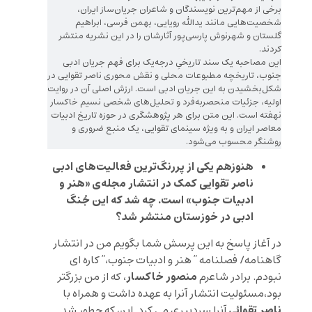
برخی از مهم‌ترین نویسندگان و شاعران جریان‌ساز ایران،
شخصیت‌هایی مانند یدالله رویایی، بهمن فرسی، ابراهیم
گلستان و شهرنوش پارسی‌پور آثارشان را در این نشریه منتشر
کردند.
این مصاحبه یک سند تاریخیِ درجه‌یک برای فهم جریان ادبی
جنوب، تاریخچه مطبوعات محلی و نقش محوری ناصر تقوایی در
شکل‌بخشیدن به این جریان ادبی است. ارزش اصلی آن در روایت
اولیه، جزئیات منحصربه‌فرد و تحلیل‌های شخصی نسیم خاکسار
نهفته است. این متن برای هر پژوهشگری در حوزه تاریخ ادبیات
معاصر ایران و به ویژه سینمای تقوایی، یک منبع ضروری و
روشنگر محسوب می‌شود.
هنوزهم یکی از پررنگ‌ترین فعالیت‌های ادبی
ناصر تقوایی کمک در انتشار مجله‌ی «هنر و
ادبیات جنوب» است. چه شد که این جُنگ
ادبی در خوزستان منتشر شد؟
در آغاز پاسخ به این پرسش شما بگویم من در انتشار
گاهنامه/ فصلنامه ” هنر و ادبیات جنوب،” کاره ای
منصور خاکسار
نبودم. برادر شاعرم
، که از من بزرگتر
بود،مسئولیت انتشار آنرا به عهده داشت و همراه با
ناصر تقوائی
آنرا سردبیری می کرد. این که چطور شد