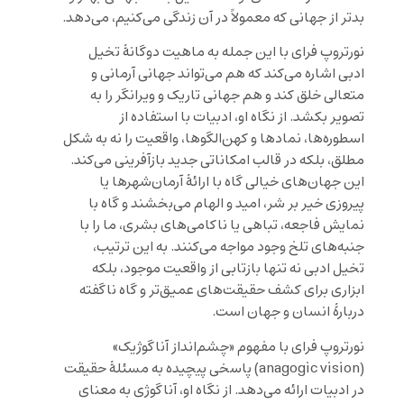
بدتر از جهانی که معمولاً در آن زندگی می‌کنیم، می‌دهد.
نورتروپ فرای با این جمله به ماهیت دوگانهٔ تخیل
ادبی اشاره می‌کند که هم می‌تواند جهانی آرمانی و
متعالی خلق کند و هم جهانی تاریک و ویرانگر را به
تصویر بکشد. از نگاه او، ادبیات با استفاده از
اسطوره‌ها، نمادها و کهن‌الگوها، واقعیت را نه به شکل
مطلق، بلکه در قالب امکاناتی جدید بازآفرینی می‌کند.
این جهان‌های خیالی گاه با ارائهٔ آرمان‌شهرها یا
پیروزی خیر بر شر، امید و الهام می‌بخشند و گاه با
نمایش فاجعه، تباهی یا ناکامی‌های بشری، ما را با
جنبه‌های تلخ وجود مواجه می‌کنند. به این ترتیب،
تخیل ادبی نه تنها بازتابی از واقعیت موجود، بلکه
ابزاری برای کشف حقیقت‌های عمیق‌تر و گاه ناگفته
دربارهٔ انسان و جهان است.
نورتروپ فرای با مفهوم «چشم‌انداز آناگوژیک»
(anagogic vision) پاسخی پیچیده به مسئلهٔ حقیقت
در ادبیات ارائه می‌دهد. از نگاه او، آناگوژی به معنای