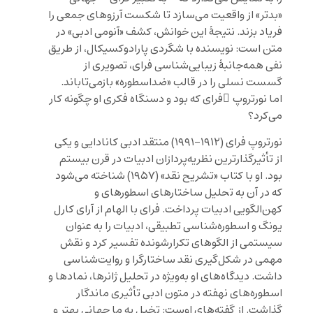
«بدتر» از واقعیت می‌سازد تا شکست آرزوهای جمعی را
فریاد بزند. نتیجهٔ این خوانش، کشف «آنومی ادبی» در
متن است: نویسنده با شگردی پارادوکسیکال، از طریق
نفی همه‌جانبهٔ زیبایی‌شناسی فرای، تصویری از
گسست نسلی را در قالب «ضداسطوره» بازمی‌تاباند.
اما نورتروپ ِفرای که بود و دسنگاه فکری او چگونه کار
می‌کرد؟
نورتروپ فرای (۱۹۱۲–۱۹۹۱) منتقد ادبی کانادایی و یکی
از تأثیرگذارترین نظریه‌پردازان ادبیات در قرن بیستم
بود. او با کتاب «تشریح نقد» (۱۹۵۷) شناخته می‌شود
که در آن به تحلیل ساختارهای اسطورهای و
کهن‌الگویی ادبیات پرداخت. فرای با الهام از آرای کارل
یونگ و اسطوره‌شناسی تطبیقی، ادبیات را به عنوان
سیستمی از الگوهای تکرارشونده تفسیر کرد و نقش
مهمی در شکل‌گیری نقد ساختارگرا و روایت‌شناسی
داشت. دیدگاه‌های او به‌ویژه در تحلیل ژانرها، نمادها و
اسطوره‌های نهفته در متون ادبی تأثیری ماندگار
گذاشت. از گفته‌های اوست: تخیل به ما جهانی بهتر و