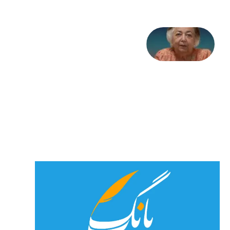
علا خاکی:
«کمانگیر»
– برای
شهرنوش
پارسی
پور،
«شهری
جان»
27 جولای
2026