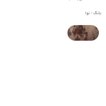
بانگ - نوا
صد و
بیستمین
سالگرد
انقلاب
مشروطه
– «از
فرمان تا
فریاد»؛
ادبیات و
موسیقی
در انقلاب
مشروطه
6 آگوست
2026