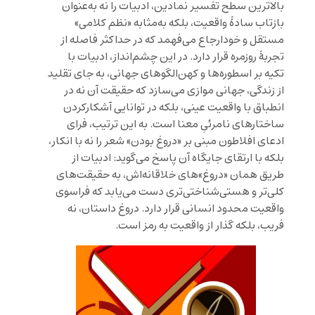
بالاترین سطح تفسیر نمادین، ادبیات را نه به‌عنوان
بازتاب سادهٔ واقعیت، بلکه به‌مثابه «نظم کلامی»
مستقل و خودارجاع می‌فهمد که در حداکثر فاصله از
تجربهٔ روزمره قرار دارد. در این چشم‌انداز، ادبیات با
تکیه بر اسطوره‌ها و کهن‌الگوهای جهانی، به جای تقلید
از زندگی، جهانی موازی می‌سازد که حقیقت آن نه در
انطباق با واقعیت عینی، بلکه در توانایی آشکارکردن
ساختارهای نامرئیِ معنا است. به این ترتیب، فرای
ادعای افلاطون مبنی بر «دروغ بودن» شعر را نه با انکار،
بلکه با ارتقای جایگاه آن پاسخ می‌گوید: ادبیات از
طریق همان «دروغ»‌های خلاقانه‌اش، به حقیقت‌های
کلی‌تر و هستی‌شناختی‌تری دست می‌یابد که فراسوی
واقعیت محدود انسانی قرار دارد. دروغ داستان، نه
فریب، بلکه گذار از واقعیت به رمز است.