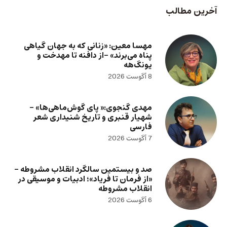
آخرین مطالب
مهسا معین: «زنانی که به جهان گیاهی
پناه می‌برند» -از دافنه تا مهدخت و
یونگ‌هه
8 آگوست 2026
مهدی گنجوی:« پای گوش‌ماهی‌ها» –
شهیار قنبری و تاریخ شنیداری شعر
فارسی
7 آگوست 2026
صد و بیستمین سالگرد انقلاب مشروطه –
«از فرمان تا فریاد»؛ ادبیات و موسیقی در
انقلاب مشروطه
6 آگوست 2026