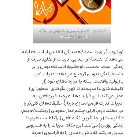
۱۸۰ درجه: نقد و بررسی و بازخوانی در بانگ.
کاری از همایون فاتح
نورتروپ فرای با سه مؤلفه، درکی انقلابی از ادبیات ارائه
می‌دهد که هستهٔ آن جدایی ادبیات از تقلید صرف از
زندگی است. نخست، او «شبیه ادبیات» بودن را بر
«شبیه زندگی» بودن ترجیح می‌دهد: ادبیات نه با
بازتولید واقعیت، بلکه با قراردادهای خود (از
کلیشه‌های عامه‌پسند تا کهن‌الگوهای اسطوره‌ای)
عمل می‌کند. این قراردادها، هرچند غیرواقعی، به
ادبیات قدرت فرضیه‌سازی دربارهٔ حقیقت‌های کلی‌تر را
می‌دهند. دوم، فرای چشم‌انداز عمودی (بهشت/جهنم،
والا/پست) را جایگزین نگاه افقی (ارتباط مستقیم با
زندگی روزمره) می‌کند. این نگاه، ادبیات را به قلمرویی
تبدیل می‌کند که ذهن انسان را به فراسوی تجربهٔ