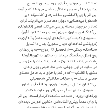
نمادشناسی نورتروپ فرای بر رمان «من تا صبح
بیدارم» جعفر مدرس صادقی، نشان می‌دهد که چگونه
این اثر با زیرپاگذاشتن ساختارهای کلاسیک ادبی،
«اسطورهٔ بی‌معنایی» دوران معاصر را می‌آفریند. فرای
نماد را در چهار مرحله بررسی می‌کند: لفظی (تکرارهای
بی‌آهنگ این رمان)، صوری (تصاویر ضدشاعرانهٔ آن)،
اسطوره‌ای (غیاب کهن‌الگوهای آرزومندانه) و آناگوژیک
(فروپاشی نمادهای جهان‌شمول). رمان با تبدیل
«مناسک» زندگی—از تحصیل تا ازدواج—به بازی‌های
پوچ (مثل پینگ‌پنگِ بی‌پایان)، نه‌تنها به کهن‌الگوها
پشت می‌کند، بلکه «مرکز نمادین» ادبیات را نیز ویران
می‌سازد. در این جهان، حتی مفاهیمی چون زندان،
عشق یا انقلاب—که در نظریهٔ فرای باید حامل معنای
جمعی باشند—به حرکات مکانیکیِ شخصیتی
بی‌اشتیاق تبدیل می‌شوند. راوی، برخلاف قهرمانان
اسطوره‌ای، نه‌تنها سفرِ تحول‌آفرین ندارد، بلکه در
چرخه‌ای ابزورد از «ضدمناسک‌ها» گرفتار است. این اثر
با زبانِ عمداً پیش‌پاافتاده‌اش، «تخیل آموزش‌دیده»‌ای
را به نمایش می‌گذارد که—به تعبیر فرای—جهانی