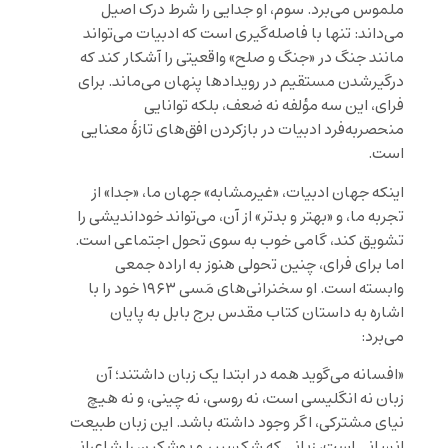
ملموس می‌برد. سوم، او جدایی را شرط درک اصیل
می‌داند: تنها با فاصله‌گیری است که ادبیات می‌تواند
مانند جنگ در «جنگ و صلح» واقعیتی را آشکار کند که
درگیرشدن مستقیم در رویدادها پنهان می‌ماند. برای
فرای، این سه مؤلفه نه ضعف، بلکه توانایی
منحصربه‌فرد ادبیات در بازکردن افق‌های تازهٔ معنایی
است.
اینکه جهان ادبیات، «غیرمشابه» جهان ما، «جدا» از
تجربه ما، و «بهتر و بدتر» از آن، می‌تواند خوداندیشی را
تشویق کند، گامی خوب به سوی تحول اجتماعی است.
اما برای فرای، چنین تحولی هنوز به اراده جمعی
وابسته است. او سخنرانی‌های مَسی ۱۹۶۳ خود را با
اشاره به داستان کتاب مقدس برج بابل به پایان
می‌برد:
«افسانه می‌گوید همه در ابتدا یک زبان داشتند؛ آن
زبان نه انگلیسی است، نه روسی، نه چینی، و نه هیچ
نیای مشترکی، اگر وجود داشته باشد. این زبان طبیعت
انسانی است، زبانی که شکسپیر و پوشکین را شاعرانی