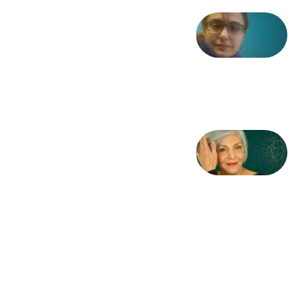
شعری
از آزاده
طاهایی
3 آگوست
2026
کژمیر:
مرگ
به
مثابه
نظام،
سوگ
به
مثابه
تاریخ
31
جولای
2026