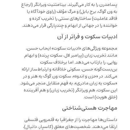
پسامدرن را به کار می‌گیرند. بینامتنیت ویرانگر (ارجاع
به ون گوگ، برج بابل) و مرگ مؤلف (راوی خودآگاه یا
فاقد عاملیت) ساختارهای سنتی را تخریب کرده و
خواننده را در جهانی از ابهام و چندپارگی قرار می‌دهند.
ادبیات سکوت و فراتر از آن
مجموعه ویژگی‌های «ادبیات سکوت» ایحاب حسن،
مانند تخریب زبان (پیامبر لال، سکوت پرنده) و ابهام
روایی، را بازتاب می‌دهد. اما برخلاف سکوت
بن‌بست‌گونه حسن، سکوتی خلاقانه و ارتباط‌ساز ارائه
می‌کند. در «حزن و اندوه»، سکوت ون گوگ به هنر و در
«سکوت به زبان مادری»، به فهم متقابل منجر می‌شود.
این سکوت، هم ویرانگر (تخریب زبان) و هم آفریننده
(خلق هویت) است.
مهاجرت هستی‌شناختی
داستان‌ها مهاجرت را از جغرافیا به قلمرویی فلسفی
ارتقا می‌دهند. شخصیت‌های معلق (کاسپار، دانیال)،