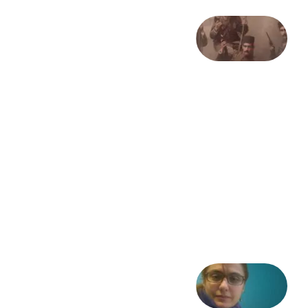
صد و
بیستمین
سالگرد
انقلاب
مشروطه
– «از
فرمان تا
فریاد»؛
ادبیات و
موسیقی
در انقلاب
مشروطه
6 آگوست
2026
شعری
از آزاده