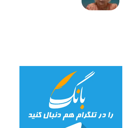
«کمانگیر»
– برای
شهرنوش
پارسی
پور،
«شهری
جان»
27 جولای
2026