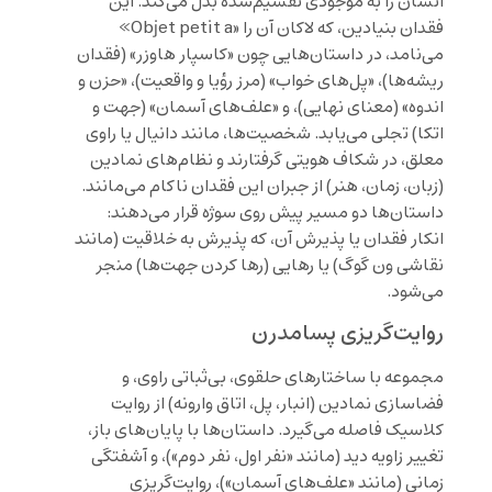
انسان را به موجودی تقسیم‌شده بدل می‌کند. این
فقدان بنیادین، که لاکان آن را «Objet petit a»
می‌نامد، در داستان‌هایی چون «کاسپار هاوزر» (فقدان
ریشه‌ها)، «پل‌های خواب» (مرز رؤیا و واقعیت)، «حزن و
اندوه» (معنای نهایی)، و «علف‌های آسمان» (جهت و
اتکا) تجلی می‌یابد. شخصیت‌ها، مانند دانیال یا راوی
معلق، در شکاف هویتی گرفتارند و نظام‌های نمادین
(زبان، زمان، هنر) از جبران این فقدان ناکام می‌مانند.
داستان‌ها دو مسیر پیش روی سوژه قرار می‌دهند:
انکار فقدان یا پذیرش آن، که پذیرش به خلاقیت (مانند
نقاشی ون گوگ) یا رهایی (رها کردن جهت‌ها) منجر
می‌شود.
روایت‌گریزی پسامدرن
مجموعه با ساختارهای حلقوی، بی‌ثباتی راوی، و
فضاسازی نمادین (انبار، پل، اتاق وارونه) از روایت
کلاسیک فاصله می‌گیرد. داستان‌ها با پایان‌های باز،
تغییر زاویه دید (مانند «نفر اول، نفر دوم»)، و آشفتگی
زمانی (مانند «علف‌های آسمان»)، روایت‌گریزی