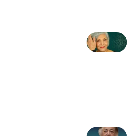
طاهایی
3 آگوست
2026
کژمیر:
مرگ
به
مثابه
نظام،
سوگ
به
مثابه
تاریخ
31
جولای
2026
علا خاکی: