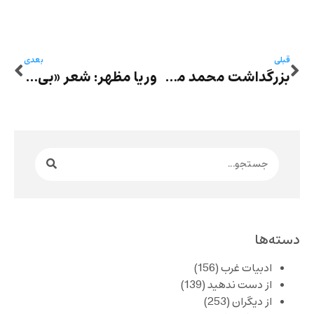
قبلی
بعدی
بزرگداشت محمد محمدعلی با انتشار کتابی در نقد آثارش توسط انتشارات رها
وریا مظهر: شعر «بی‌معنا» یا «نامعنا»؟
دسته‌ها
ادبیات غرب
(156)
از دست ندهید
(139)
از دیگران
(253)