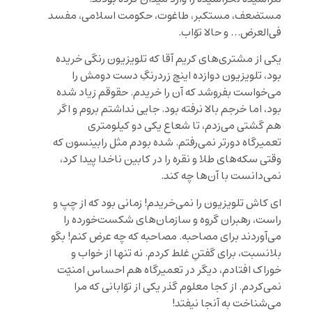
مستضعف، مستکبر، طاغوت، حکومت اسلامی، مفسد
فی‌العرض… و حالا توّاب.
یکی از مشتری‌های کریم آقا که تلویزیون رنگی خریده
بود، تلویزیون دوازده اینچ زردرنگِ دست دومش را
می‌خواست بفروشد که آن را خریدم. حقوقم زیاد شده
بود، اما خرجم بالا نرفته بود. جایی نداشتم بروم و اگر
هم گشتی می‌زدم، تا شعاع یکی دو کیلومتری
تعمیرگاه دورتر نمی‌رفتم. شده بودم مثل رابینسون که
وقتی سکه‌های طلا و نقره را در کابین ناخدا پیدا کرد،
نمی‌دانست با آن‌ها چه کند.
ای کاش تلویزیون را نمی‌خریدم! زمانی بود که از چپ و
راست، رهبران گروه و سازمان‌های شکست‌خورده را
می‌آوردند برای مصاحبه. مصاحبه که چه عرض کنم! بگو
بلانسبت، برای گفتنِ غلط کردم. نه تنها از خواب و
خوراک افتادم، دیگر در تعمیرگاه هم احساس امنیّت
نمی‌کردم. از کجا معلوم گذر یکی از توّابانی که مرا
می‌شناخت به آنجا نیفتد!