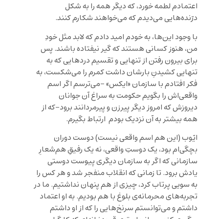
اعتمادم لطمه خورد، که دیگر همه را به شکل
درّنده‌هایی می‌دیدم که می‌خواهند شکارم کنند.
با وجود این‌ها، به خودم امید دادم که لابد مثل خودِ
من، هنوز کسانی هستند که گیر نیفتاده باشند. پس
برای بیرون رفتن از تنهایی و تقسیم دردهایی که به
تنهایی کشیدنِ بارشان داشت کمرم را می‌شکست، به
فکر افتادم با سازمان «ایکس» -می‌ترسم اگر اسم
واقعی‌اش را بگویم حکومت به سراغ آن جوانان
دیروزش که امروز دیگر پیرزن و پیرمردانند برود-که از
همه بیشتر به آن نزدیک بودم ارتباط بگیرم.
ایّوب (این هم اسم واقعی نیست) دوست دوران
بچگی‌ام بود، یک دوستِ واقعی، نه یک رفیقِ هم‌شعارِ
سازمانی که اگر به سازمان دیگری پیوست دوستی
یادش برود‌. تا زمانی که انقلاب منفجر شد و هر کس را
به سویی پرتاب کرد، چیزی از هم پنهان نداشتیم. ما در
تجربه‌های محرمانه‌ی بلوغ با هم بودیم. به او اعتماد
داشتم و می‌توانستم سرنخ‌هایی را که از او داشتم