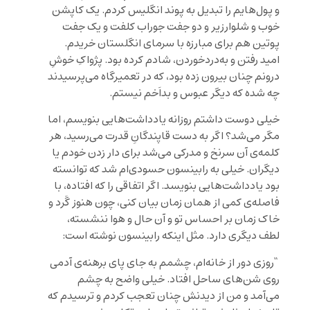
و پول‌هایم را تبدیل به پوند انگلیس کردم. یک کاپشن
خوب و شلوارزیر و دو جفت جوراب کلفت و یک جفت
پوتین هم برای مبارزه با سرمای انگلستان خریدم.
امید رفتن و به‌دردخوردن، شادم کرده بود. پژواکِ خوشِ
درونم چنان بیرون زده بود، که در تعمیرگاه می‌پرسیدند
چه شده که دیگر عبوس و بداَخم نیستم.
خیلی دوست داشتم روزانه یادداشت‌هایی بنویسم، اما
مگر می‌شد؟ اگر به دست قاپندگانِ قدرت می‌رسید، هر
کلمه‌ی آن سرنخ و مدرکی می‌شد برای دار زدن خودم یا
دیگران. خیلی به رابینسون حسودی‌ام شد که توانسته
بود یادداشت‌هایی بنویسد. اگر اتفاقی را که افتاده، با
فاصله‌ی کمی از همان زمان بیان کنی، چون هنوز گَرد و
خاک زمان بر احساس تو و آن حال و هوا ننشسته،
لطف دیگری دارد. مثل اینکه رابینسون نوشته است:
“روزی دور از خانه‌ام، چشمم به جای پای برهنه‌ی آدمی
روی شن‌های ساحل افتاد. خیلی واضح به چشم
می‌آمد و من از دیدنش چنان تعجب کردم و ترسیدم که