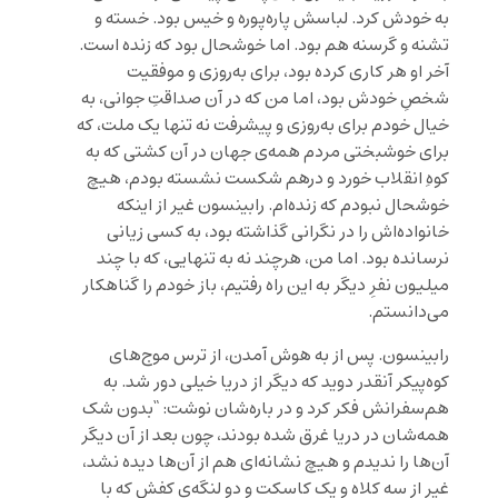
به خودش کرد. لباسش پاره‌پوره و خیس بود. خسته و
تشنه و گرسنه هم بود. اما خوشحال بود که زنده است.
آخر او هر کاری کرده بود، برای به‌روزی و موفقیت
شخصِ خودش بود، اما من که در آن صداقتِ جوانی، به
خیال خودم برای به‌روزی و پیشرفت نه تنها یک ملت، که
برای خوشبختی مردم همه‌ی جهان در آن کشتی که به
کوهِ انقلاب خورد و درهم شکست نشسته بودم، هیچ
خوشحال نبودم که زنده‌ام. رابینسون غیر از اینکه
خانواده‌اش را در نگرانی گذاشته بود، به کسی زیانی
نرسانده بود. اما من، هرچند نه به تنهایی، که با چند
میلیون نفرِ دیگر به این راه رفتیم، باز خودم را گناهکار
می‌دانستم.
رابینسون. پس از به هوش آمدن، از ترس موج‌های
کوه‌پیکر آنقدر دوید که دیگر از دریا خیلی دور شد. به
هم‌سفرانش فکر کرد و در باره‌شان نوشت:
“بدون شک
همه
شان در دریا غرق شده بودند، چون بعد از آن دیگر
آن‌ها را ندیدم و هیچ نشانه
ای هم از آن
ها دیده نشد،
غیر از سه کلاه و یک کاسکت و دو لنگه
ی کفش که با