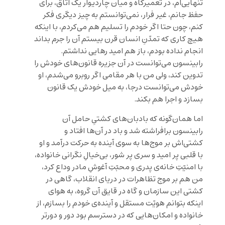
تنهایی‌ام، در تعمیرگاه و میان چاردیوار یک اتاق، برای
حفظ جانم، غیر فرار، نمی‌توانستم به چیز دیگری فکر
کنم، چون حتا اگر خودم را تسلیم هم می‌کردم، با اینکه
هیچ کاری که تمدّنِ انسان قرن بیستم آن را جرم بداند
انجام نداده بودم، باز هم امید رهایی نداشتم.
رابینسون می‌توانست در آن جزیره قانون‌های خودش را
تدوین کند، ولی من با هر مقامی اگر روبرو می‌شدم، او
خودش می‌توانست درجا، به میل خودش یک قانون
بسازد و اجرا هم بکند.
اما همان‌گونه که بادبان‌های کشتیِ حامل آن
رابینسون برافراشته شد و باد در آن‌ها افتاد و
کشتی‌اش بر موج‌ها به سوی آینده به حرکت درآمد و او
با قلبی پر امید و سری پر شور، بی‌خیالِ نگرانی خانواده،
با امنیّتِ خانه‌ی پدری و محبّتِ آغوشِ مادر وداع کرد،
من هم بر موج تظاهرات در دریای انقلاب، گاهی در
کشتی این سازمان و گاه در قایق آن گروه، به هوای
اینکه بتوانم هویّت مستقل و آینده‌ی خودم را بسازم، از
خانواده و امکان‌هایی که در دسترسم بود دور و دورتر