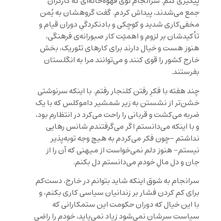
پیگیری کنم. سرانجام توی قهوه‌خانه‌ای که کارگران
جمع می‌شدند، پیداش کردم. گفت گروهشان به یُمن
مخفی‌کاری شدید و کوچکی و بادنکردگیِ دوران قیام و
تأکیدشان بر لزوم و اهمیّت کار صبورانه‌ی فرهنگی،
هنوز هست و خیال دارند برای کارهای تئوریک، بخش
خارج کشور را قوی کنند و می‌توانند مرا به انگلستان
بفرستند.
چند هفته با فکرِ رفتن کلنجار رفتم. با اینکه سرنوشتی
خشن‌تر از نشستن به زیر شمشیر داموکلس که با یک
ضربه می‌کشت و قربانی را راحت می‌کرد در انتظارم بود،
و با اینکه می‌دانستم اگر می‌گرفتندم شانس رهایی
نداشتم -چون فکر می‌کردم به هیچ وجه توبه‌پذیر
نیستم- هنوز دلم نمی‌خواست از میهنی که آن را از
جان و دل مالِ خودم می‌دانستم دل بکنم.
سرانجام به شوق اینکه شاید بتوانم در خارج، دست‌کم
برای کم کردن فشار بر زندانیان سیاسی کاری بکنم، و
با این خیال که دوران حکومت این ستمکارانی که
سیاست سرشان نمی‌شود زیاد نمی‌پاید، خودم را راضی