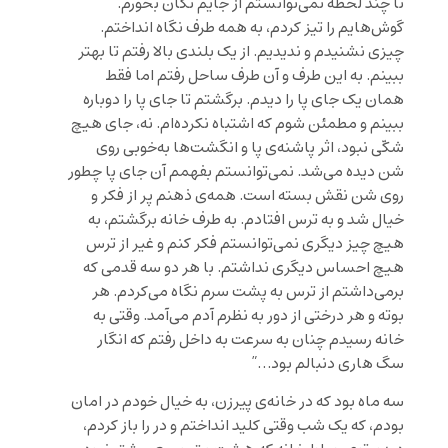
تا چند لحظه نمی‌توانستم از جایم تکان بخورم.
گوش‌هایم را تیز کردم، به همه طرف نگاه انداختم.
چیزی نشنیدم و ندیدیم. از یک بلندی بالا رفتم تا بهتر
ببینم. به این طرف و آن طرف ساحل رفتم اما فقط
همان یک جای پا را دیدم. برگشتم تا جای پا را دوباره
ببینم و مطمئن شوم که اشتباه نکرده‌ام. نه، جای هیچ
شکّی نبود، اثر پاشنه‌ی پا و انگشت‌ها به‌خوبی روی
شن دیده می‌شد. نمی‌توانستم بفهمم آن جای پا چطور
روی شن نقش بسته است. همه‌ی ذهنم پر از فکر و
خیال شد و به ترس افتادم. به طرف خانه برگشتم، به
هیچ چیز دیگری نمی‌توانستم فکر کنم و غیر از ترس
هیچ احساس دیگری نداشتم. با هر دو سه قدمی که
برمی‌داشتم از ترس به پشت سرم نگاه می‌کردم. هر
بوته و هر درختی از دور به نظرم آدم می‌آمد. وقتی به
خانه رسیدم چنان به سرعت به داخل رفتم که انگار
سگ هاری دنبالم بود…”
سه ماه بود که در خانه‌ی پیرزن، به خیال خودم در امان
بودم، که یک شب وقتی کلید انداختم و در را باز کردم،