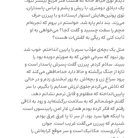
دیدم توی حیاط خانه که هشت متر مربع بیشتر نبود،
یک دیلاق دومتری، با ریش و پشم و لباس پاسداران،
توی پوتین‌هایش استوار ایستاده و با پیرزن حرف
می‌زند. بند دلم پاره شد. خواستم در بروم که تجربه‌ام
مچم را سفت چسبید و گفت کجا؟ می‌خواهی به او
ثابت کنی که ریگی به کفش‌ات هست؟
متل یک بچه‌ی مؤدّب سرم را پایین انداختم. خوب شد
روز نبود که سرخیِ خونی که به صورتم دویده بود را
ببیند. سلام کردم. پیرزن گفت پسرش پاسدار است و
تازه از جنگ برگشته و حالا دارد خداحافظی می‌کند که
برود سراغ زن و بچه‌اش. به زور لبخندی زدم و در حالی
که تلاش می‌کردم جلوی لرزش صدایم را بگیرم، با سر
پایین‌انداخته که مظلوم و قابل ترحم نشانم دهد،
گفتم خوشحالم که به سلامت برگشته‌اید و زود به اتاقی
رفتم که فکر کرده بودم همان غارِ امنِ رابینسون است.
با اینکه هوا سرد بود، از سر تا پا غرقِ عرق بودم.
شنیدم که پیرزن می‌گفت غریب است. جوان
بی‌آزاری‌ست. مکانیک است و سر موقع کرایه‌اش را