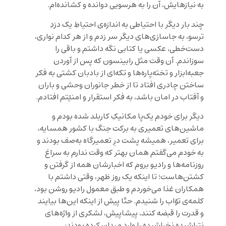
به نیازهایش، آن را به هرسویی دوانده و کشانده‌ام.
چند بار دیگر با احتیاطی به اندازه‌ی احتیاطِ یک دزدِ
ترسو، به جاسازی‌های دیگر سر زدم و از هر کدام نواری،
دست‌خطی، عکسی یا کتابی نگه داشتم و باقی را
سوزاندم. آن وقت مثل رابینسون که پس از آوردن
جعبه‌ابزار و تخته‌پاره‌ها و تکه‌ای از بادبان کشتی به فکر
ساختن چادری افتاد تا از خطر جانوران وحشی و باران
و آفتاب در امان باشد، به فکر استقرار و امنیّتم افتادم.
دیگر برای خودم یک‌پا مکانیکِ کاربلد شده بودم و
ماشین‌های تعمیری به برکت جنگ با کشور همسایه،
برای تعمیر، همیشه پشت درِ تعمیرگاه به‌صف بودند و
به خودم می‌گفتم همان بهتر که وقت ندارم به سراغ
روزنامه‌ها و رادیو بروم که اخبارشان همه از گرفتن و
کشتن‌هاست؛ تا اینکه یک روز ظهر، وقتی داشتم با
همکاران غذا می‌خوردم و طبق معمول رادیو روشن بود،
کلمه‌ی توّاب را شنیدم. حتّا پیش از اینکه این‌ها بیایند
و قدرت را قبضه کنند، پیشاپیش، لشکری از واژه‌های
نتراشیده نخراشیده را وارد میدان کرده بودند: