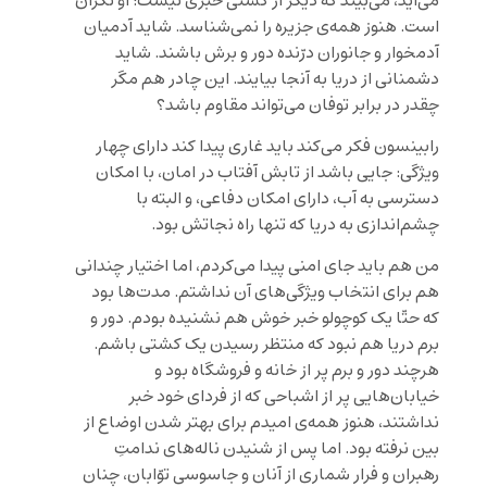
می‌آید، می‌بیند که دیگر از کشتی خبری نیست! او نگران
است. هنوز همه‌ی جزیره را نمی‌شناسد. شاید آدمیان
آدمخوار و جانوران درّنده دور و برش باشند. شاید
دشمنانی از دریا به آنجا بیایند. این چادر هم مگر
چقدر در برابر توفان می‌تواند مقاوم باشد؟
رابینسون فکر می‌کند باید غاری پیدا کند دارای چهار
ویژگی: جایی باشد از تابش آفتاب در امان، با امکان
دسترسی به آب، دارای امکان دفاعی، و البته با
چشم‌اندازی به دریا که تنها راه نجاتش بود.
من هم باید جای امنی پیدا می‌کردم، اما اختیار چندانی
هم برای انتخاب ویژگی‌های آن نداشتم. مدت‌ها بود
که حتّا یک کوچولو خبر خوش هم نشنیده بودم. دور و
برم دریا هم نبود که منتظر رسیدن یک کشتی باشم.
هرچند دور و برم پر از خانه و فروشگاه بود و
خیابان‌هایی پر از اشباحی که از فردای خود خبر
نداشتند، هنوز همه‌ی امیدم برای بهتر شدن اوضاع از
بین نرفته بود. اما پس از شنیدن ناله‌‌های ندامتِ
رهبران و فرار شماری از آنان و جاسوسی توّابان، چنان