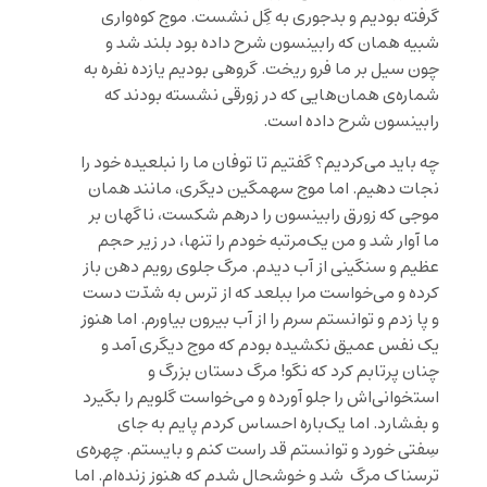
گرفته بودیم و بدجوری به گِل نشست. موج کوه‌واری
شبیه همان که رابینسون شرح داده بود بلند شد و
چون سیل بر ما فرو ریخت. گروهی بودیم یازده نفره به
شماره‌ی همان‌هایی که در زورقی نشسته بودند که
رابینسون شرح داده است.
چه باید می‌کردیم؟ گفتیم تا توفان ما را نبلعیده خود را
نجات دهیم. اما موج سهمگین دیگری، مانند همان
موجی که زورق رابینسون را درهم شکست، ناگهان بر
ما آوار شد و من یک‌مرتبه خودم را تنها، در زیر حجم
عظیم و سنگینی از آب دیدم. مرگ جلوی رویم دهن باز
کرده و می‌خواست مرا ببلعد که از ترس به شدّت دست
و پا زدم و توانستم سرم را از آب بیرون بیاورم. اما هنوز
یک نفس عمیق نکشیده بودم که موج دیگری آمد و
چنان پرتابم کرد که نگو! مرگ دستان بزرگ و
استخوانی‌اش را جلو آورده و می‌خواست گلویم را بگیرد
و بفشارد. اما یک‌باره احساس کردم پایم به جای
سِفتی خورد و توانستم قد راست کنم و بایستم. چهره‌ی
ترسناک مرگ شد و خوشحال شدم که هنوز زنده‌ام. اما