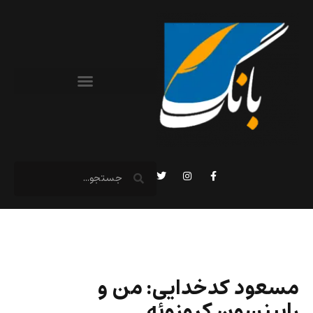
مسعود کدخدایی: من و
رابینسون کروزوئه