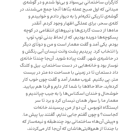
کارگران ساختمانیِ بی‌سواد و بی‌نوا شدم و در گوشه‌ی
میدانی که اول صبح عمله بنّاها آنجا جمع می‌شدند، در
گوشه‌ی تاریکی تکیه‌ام را به دیوار دادم و خوابیدم و
کله‌ی سحر، برای عملگی اظهار وجود کردم. آنقدر
ماه‌ها از دست گاردی‌ها و نیروهای انتظامی در کوچه
پسکوچه‌ها دویده بودیم، که از لحاظ بدنی توپِ توپ
بودم. یکی آمد و گفت معمار است و من و دوتای دیگر
را انتخاب کرد. پریدیم پشت وانت نیسان آبی رنگش و
در حاشیه‌ی شهر، گفت پیاده شوید. آن‌جا چندتا خانه‌ی
نوساز بود و خانه‌هایی در دست ساختمان. بیل و کلنگ
داد دستمان تا در زمینی با مساحت ده متر در بیست
متر، پِی بکنیم. غروب معمار آمد و گفت چون خوب کار
کرده‌اید، حالا حالاها با شما کار دارم و فردا هم بیایید.
خوشحال و خندان اسکناس‌ها را به جیب چپاندیم و
معمار ما را سوار همان نیسان کرد و برد تا سر
ایستگاه اتوبوس. آن دو از من پرسیدند خانه‌ات
کجاست؟ و چون گفتم جایی ندارم، گفتند بیا پیش ما.
و «پیش آن‌ها» ساختمانی بود چندطبقه و نیمه‌ساز که
با چندتا از هم‌ولایتی‌هاشان که آن‌جا کار می‌کردند،