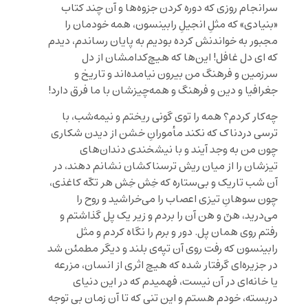
سرانجام روزی که دوره کردن جزوه‌ها و آن چند کتاب
«بنیادی» که مثلِ انجیلِ رابینسون، همه خودمان را
مجبور به خواندنش کرده بودیم به پایان رساندم، دیدم
که ای دل غافل! این‌ها که هیچ‌کدامشان از دل
سرزمین و فرهنگ من بیرون نیامده‌اند و تاریخ و
جغرافیا و دین و فرهنگ و همه‌چیزشان با ما فرق دارد!
چه‌کار کردم؟ همه را توی گونی ریختم و نیمه‌شب، با
ترسی دردناک که نکند مأمورانِ خشن از دیدن شکاری
چون من به وجد آیند و با نیشخندی دندان‌های
تیزشان را از میان ریش ترسناکشان نشانم دهند، در
آن شب تاریک و بی‌ستاره که خِش خِش هر تکّه کاغذی،
چون سوهانِ تیزی اعصاب را می‌خراشید و روح را
می‌درید، هنّ و هن آن را بردم و زیر یک پل گذاشتم و
رفتم روی همان پل. دور و برم را نگاه کردم و مثل
رابینسون که رفت روی آن تپه‌ی بلند و دیگر مطمئن شد
در جزیره‌ای گرفتار شده که هیچ اثری از انسان، مزرعه
یا خانه‌ای در آن نیست، فهمیدم که در این دنیای
دربسته، خودم هستم و این تنی که تا آن زمان بی توجه