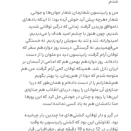
شدم.
من و رابینسون شعارمان شعار جوان‌ها و جوانی،
شعار
«هرچه پیش آید خوش آید» بود
؛ تا اینکه بادهای
ناموافق وزیدن گرفت. زمانی که درگیر توفانی شدید
شدیم، چون هنوز با چشم امید هدف را می‌دیدیم،
امیدوارانه، تند و تند به سویش پارو زدیم. نه خستگی
می‌فهمیدیم، نه گرسنگی. درست روز دوازدهم سفر که
توفان آرام گرفت، رابینسون دید دو ملوان را از دست
داده‌اند. روز دوازدهم بهمن هم که امامی از آسمان بر
ایران نازل شد، همینکه توفان کمی آرام گرفت، من هم
متوجه شدم که دوتا از هم‌رزمان، یا بهتر بگویم
هم‌شعارانم را از دست داده‌ام و همان‌طور که دریا
جنازه‌ی آن ملوانان را ربود، دریای انقلاب هم جنازه‌ی
این‌ها را ربود و چنان در خودش حل کرد که این روزها
حتا نامشان هم به یاد کسی نمانده است.
در گیر و دار توفان، کشتی‌های ما چندین بار چرخیده
بود. تفاوتش این بود که کشتی رابینسون به وقتِ
توفان، در 12 درجه و 18 دقیقه عرض جغرافیایی قرار