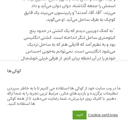
اسمش را جمعه گذاشته، دوان دوان می‌آید و داد
می‌زند:
“آقا، آقا، آمدند!”
و رابینسون می‌بیند یک قایق
کوچک به طرف ساحل می‌آید. او می‌گوید:
“به کمک دوربین دیدم که یک کشتی در حدود پنج
کیلومتری ساحل لنگر انداخته است. کشتی انگلیسی
بود و به نظرم آمد که قایقی هم که به ساحل نزدیک
می‌شود انگلیسی است. نمی‌توانم به‌خوبی احساس
خودم را در آن لحظه بیان کنم. از طرفی خیلی خوشحال
بودم از این که یک کشتی می‌دیدم. آن هم یک کشتی
کوکی‌ها
انگلیسی که در نتیجه سرنشینان انگلیسی داشت و
این‌ها چون هم‌وطنم بودند احتمالاً به من کمک
می‌کردند و دلیلی نبود که با من دشمن باشند. اما از
ما در وب سایت خود از کوکی ها استفاده می کنیم تا با به خاطر سپردن
طرف دیگر در ته دلم دچار شک بودم و احساس نگرانی
تنظیمات برگزیده و بازدیدهای مکرر، مرتبط ترین تجربه را به شما ارائه
دهیم. با کلیک روی «پذیرش»، شما رضایت می‌دهید تا از همه کوکی
می‌کردم.”
ها استفاده کنید.
یعنی درست مثل وقتی که من از دور آن دو قاچاقچی را
Cookie settings
تایید
با نشانی‌هایی که ایّوب داده بود دیدم. هر دو ایرانی
بودند. نمی‌توانم به‌خوبی احساسم را در آن لحظه بیان