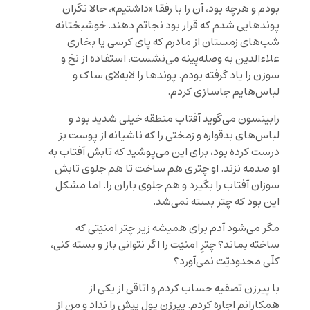
بودم و هرچه بود، آن را با رفقا «داشتیم»، حالا نگران
پوندهایی شدم که قرار بود نجاتم دهند. خوشبختانه
شب‌های زمستان از مادرم که پای کرسی یا بخاری
علاء‌الدین به وصله‌پینه می‌نشست، استفاده از نخ و
سوزن را یاد گرفته بودم. پوند‌ها را لابه‌لای ساک و
لباس‌هایم جاسازی کردم.
رابینسون می‌گوید آفتاب منطقه خیلی شدید بود و
لباس‌های بدقواره و زمختی را که ناشیانه از پوست بز
درست کرده بود، برای این می‌پوشید که تابش آفتاب به
او صدمه نزند. او چتری هم ساخت تا هم جلوی تابش
سوزان آفتاب را بگیرد و هم جلوی باران را. اما مشکل
این بود که چتر بسته نمی‌شد.
مگر می‌شود آدم برای همیشه زیر چتر امنیّتی که
ساخته بماند؟ چترِ امنیّت را اگر نتوانی باز و بسته کنی،
کلّی محدودیّت نمی‌آورد؟
با پیرزن تصفیه حساب کردم و اتاقی از یکی از
همکارانم اجاره کردم. پیرزن پول پیش را نداد و من از