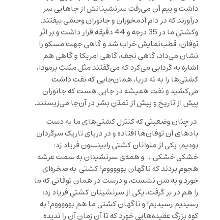
داشت و بیم آن می‌رفت سرنشینانش از جاهایی سر
درآورند که در دام آدمخوران و جانوران وحشی بیفتند،
وکشتی ما در 35 درجه و 44 دقیقه قرار داشت و بر اثر
توفان، قطب‌نمایش خراب شد و گاهی جهت مسکو را
نشان می‌داد، گاهی نجف، گاهی امریکا و گاهی هم
اشاره به گردابی می‌کرد که می‌گفتند مثل مثلث برمودا،
کشتی‌ها را به ته دریا، همان‌جایی که نفت داشت
می‌کشید و نفت همیشه در جایی هست که جانوران
پیش از تاریخ و پیش از تمدّنِ بشر در آن‌جا می‌زیستند.
در چنان وضعیتی که کنترل کشتی‌های ما به دست
بادهای آن توفان‌ها افتاده و در دریای تاریک سرگردان
بودیم، یکی از ملوانان کشتی رابینسون فریاد زد:
خشکی خشکی… و همه‌ی سرنشینان به سمت عرشه
هجوم بردند که ناگهان بوووووم! کشتی به صخره‌ای
خورد و به شن نشست، و درست در همان توفانی که ما
را هم در بر گرفت، یکی از سرنشینان کشتیِ فریاد زد:
رسیدیم رسیدیم! و ناگهان کشتی ما هم بوووووم! به
کوهِ بزرگ عقیده‌هایی خورد که تا آن زمان آن را ندیده