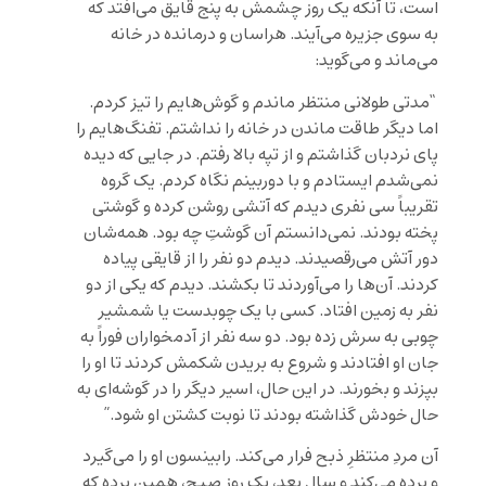
است، تا آنکه یک روز چشمش به پنج قایق می‌افتد که
به سوی جزیره می‌آیند. هراسان و درمانده در خانه
می‌ماند و می‌گوید:
“مدتی طولانی منتظر ماندم و گوش‌هایم را تیز کردم.
اما دیگر طاقت ماندن در خانه را نداشتم. تفنگ‌هایم را
پای نردبان گذاشتم و از تپه بالا رفتم. در جایی که دیده
نمی‌شدم ایستادم و با دوربینم نگاه کردم. یک گروه
تقریباً سی نفری دیدم که آتشی روشن کرده و گوشتی
پخته بودند. نمی‌دانستم آن گوشتِ چه بود. همه‌شان
دور آتش می‌رقصیدند. دیدم دو نفر را از قایقی پیاده
کردند. آن‌ها را می‌آوردند تا بکشند. دیدم که یکی از دو
نفر به زمین افتاد. کسی با یک چوبدست یا شمشیر
چوبی به سرش زده بود. دو سه نفر از آدمخواران فوراً به
جان او افتادند و شروع به بریدن شکمش کردند تا او را
بپزند و بخورند. در این حال، اسیر دیگر را در گوشه‌ای به
حال خودش گذاشته بودند تا نوبت کشتن او شود.”
آن مردِ منتظرِ ذبح فرار می‌کند. رابینسون او را می‌گیرد
و برده می‌کند و سال بعد، یک روز صبح، همین برده که