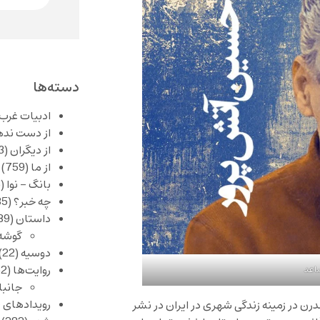
دسته‌ها
ادبیات غرب
از دست نده
از دیگران
(253)
از ما
(759)
بانگ – نوا
(356)
چه خبر؟
(1,085)
داستان
(389)
گوشه
دوسیه
(22)
روایت‌ها
(62)
اعد
جانبا
رویدادهای 
رن در زمینه زندگی شهری در ایران در نشر