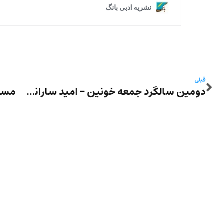
قبلی
دومین سالگرد جمعه خونین – امید سارانی به روایت حسین نوش‌آذر با صدا و اجرای زهرا پورعزیزی
مسعو