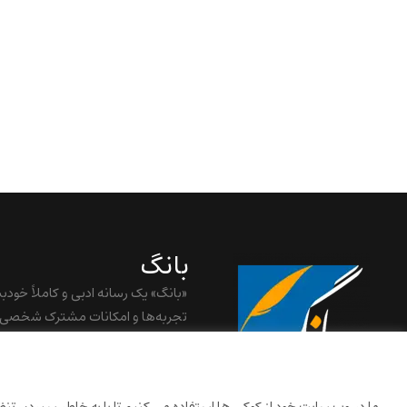
بانگ
«بانگ» یک رسانه ادبی و کاملاً خودب
تجربه‌ها و امکانات مشترک شخصی
baangnewsnet@gmail.com