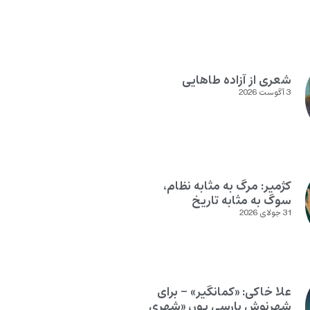
شعری از آزاده طاهایی
3 آگوست 2026
کژمیر: مرگ به مثابه نظام،
سوگ به مثابه تاریخ
31 جولای 2026
علا خاکی: «کمانگیر» – برای
شهرنوش پارسی پور، «شهری