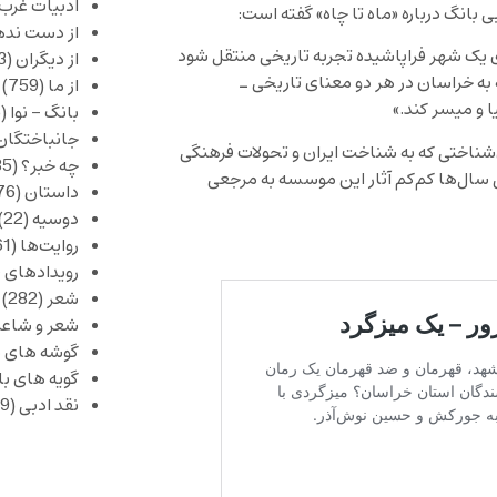
ادبیات غرب
بانگ درباره «ماه تا چاه» گفته است:
از دست نده
ی یک شهر فراپاشیده تجربه تاریخی منتقل شود
از دیگران
(253)
 خراسان در هر دو معنای تاریخی ـ
از ما
(759)
ا و میسر کند.»
بانگ – نوا
(356)
جانباختگان
ن‌شناختی که به شناخت ایران و تحولات فرهنگی
چه خبر؟
(1,085)
ی سال‌ها کم‌کم آثار این موسسه به مرجعی
داستان
(376)
دوسیه
(22)
روایت‌ها
(61)
رویدادهای 
شعر
(282)
شعر و شاعر
گوشه های ب
گویه های ب
نقد ادبی
(429)