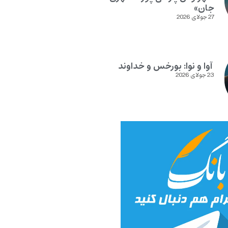
جان»
27 جولای 2026
آوا و نوا: بورخس و خداوند
23 جولای 2026