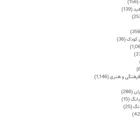
(156)
ید
(139)
 کودک
(36)
فرهنگی و هنری
(1,146)
ان
(286)
انگ
(15)
انگ
(25)