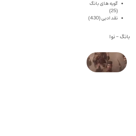
گویه های بانگ
(25)
نقد ادبی
(430)
بانگ - نوا
صد و
بیستمین
سالگرد
انقلاب
مشروطه
– «از
فرمان تا
فریاد»؛
ادبیات و
موسیقی
در انقلاب
مشروطه