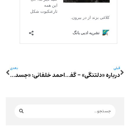
قبلی
بعدی
درباره «دلتنگی» – گفت‌وگوی لیزی استرن با ساناز طوسی
احمد خلفانی: «جسدها تکثیر می‌شوند» نوشته کیومرث پوراحمد