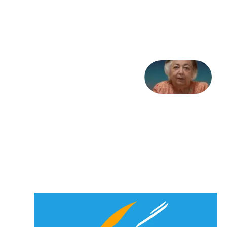
تاریخ
31
جولای
2026
علا خاکی:
«کمانگیر»
– برای
شهرنوش
پارسی
پور،
«شهری
جان»
27 جولای
2026