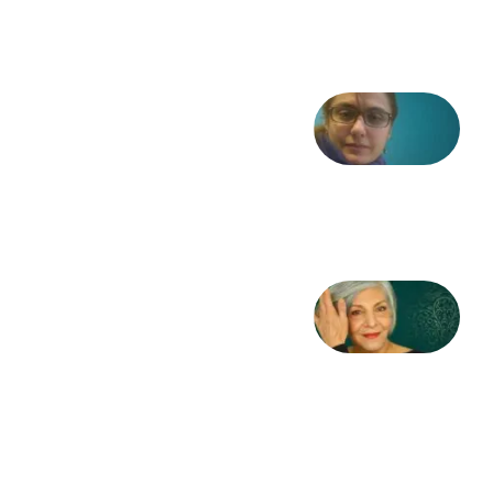
6 آگوست
2026
شعری
از آزاده
طاهایی
3 آگوست
2026
کژمیر:
مرگ
به
مثابه
نظام،
سوگ
به
مثابه