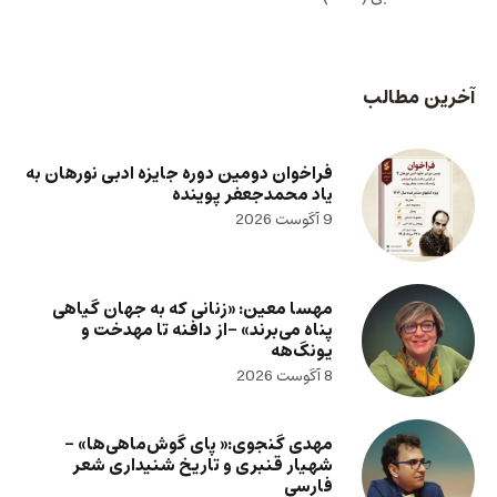
آخرین مطالب
فراخوان دومین دوره جایزه ادبی نورهان به
یاد محمدجعفر پوینده
9 آگوست 2026
مهسا معین: «زنانی که به جهان گیاهی
پناه می‌برند» -از دافنه تا مهدخت و
یونگ‌هه
8 آگوست 2026
مهدی گنجوی:« پای گوش‌ماهی‌ها» –
شهیار قنبری و تاریخ شنیداری شعر
فارسی