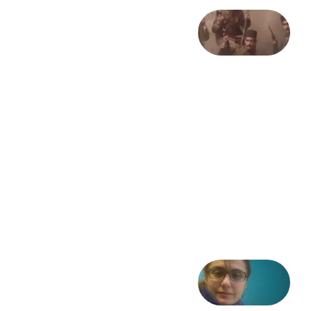
صد و
بیستمین
سالگرد
انقلاب
مشروطه
– «از
فرمان تا
فریاد»؛
ادبیات و
موسیقی
در انقلاب
مشروطه
6 آگوست
2026
شعری
از آزاده
طاهایی