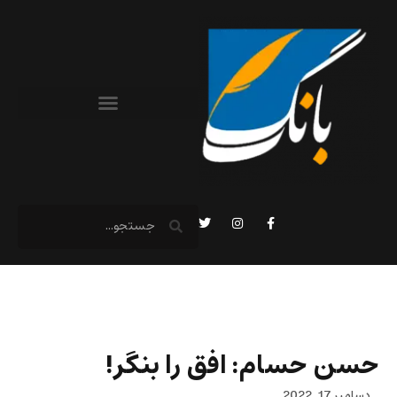
حسن حسام: افق را بنگر!
دسامبر 17, 2022