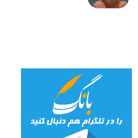
«کمانگیر»
– برای
شهرنوش
پارسی
پور،
«شهری
جان»
27 جولای
2026