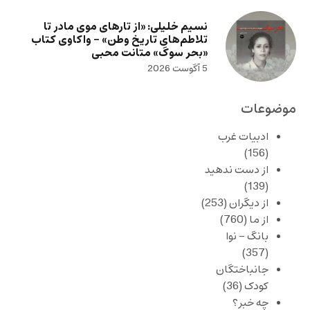
نسیم خلیلی: «از تارهای موی مادر تا
تلاطم‌های تاریخ وطن» – واکاوی کتاب
«بحر سوگ» متانت محبی
5 آگوست 2026
موضوعات
ادبیات غرب
(156)
از دست ندهید
(139)
از دیگران
(253)
از ما
(760)
بانگ – نوا
(357)
جانباختگان
کودک
(36)
چه خبر؟