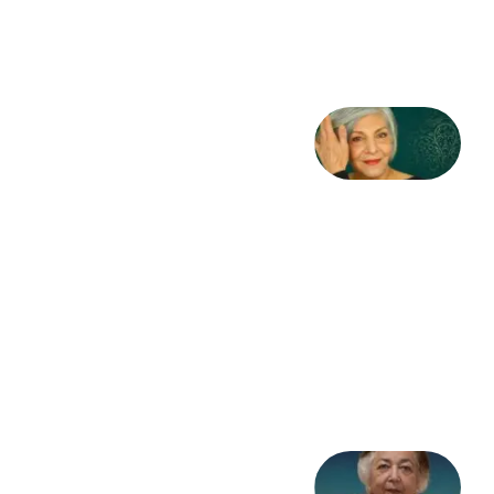
3 آگوست
2026
کژمیر:
مرگ
به
مثابه
نظام،
سوگ
به
مثابه
تاریخ
31
جولای
2026
علا خاکی: