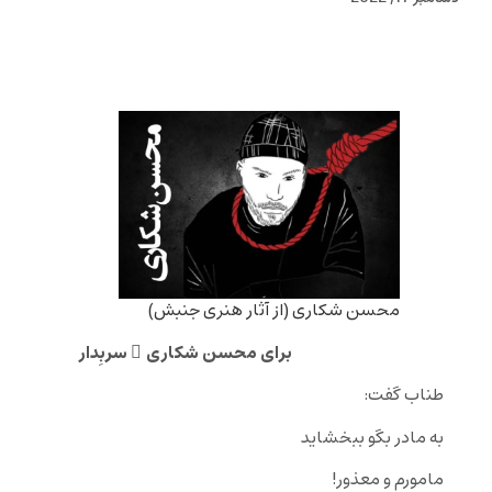
محسن شکاری (از آثار هنری جنبش)
برای محسن شکاری ِ سربِدار
طناب گفت:
به مادر بگو ببخشاید
مامورم و معذور!