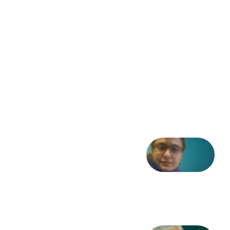
انقلاب
مشروطه
– «از
فرمان تا
فریاد»؛
ادبیات و
موسیقی
در انقلاب
مشروطه
6 آگوست
2026
شعری
از آزاده
طاهایی
3 آگوست
2026