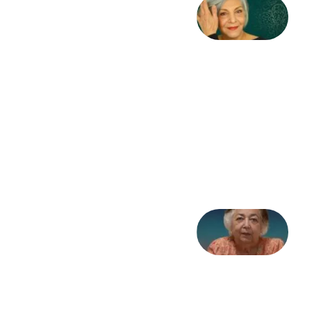
کژمیر:
مرگ
به
مثابه
نظام،
سوگ
به
مثابه
تاریخ
31
جولای
2026
علا خاکی:
«کمانگیر»
– برای
شهرنوش
پارسی
پور،