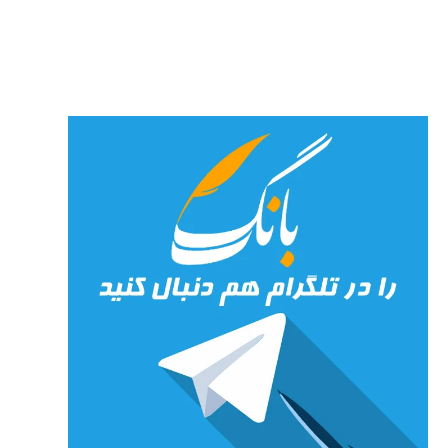
«شهری
جان»
27 جولای
2026