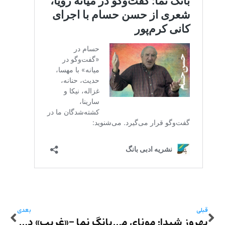
قبلی
بعدی
بهروز شیدا: مونای ما رفته است -خوانش تکه‌هایی از فاجعه‌ی قتل مونا نقیب در چند خط
بانگ نما -«غریب» درباره غربت «ژینا» در تهران با صدای علی اتابکی و تنظیم استاد فرشاد رستمی، دو هنرمند بازداشتی