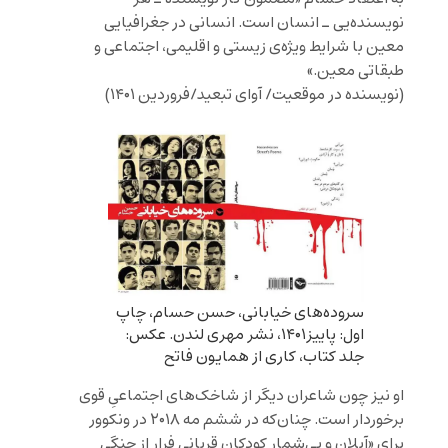
نویسنده‌یی ـ انسان است. انسانی در جغرافیایی
معین با شرایط ویژه‌ی زیستی و اقلیمی، اجتماعی و
طبقاتی معین.»
(نویسنده در موقعیت/ آوای تبعید/فروردین ۱۴۰۱)
‬اول‭:‬ پاییز‭ ‬،۱۴۰۱نشر‭ ‬مهری لندن. عکس:
جلد کتاب، کاری از همایون فاتح
او نیز چون شاعران دیگر از شاخک‌های اجتماعیِ قوی
برخوردار است. چنان‌که در ششم مه ۲۰۱۸ در ونکوور
برای «آیلان و بی‌شمار کودکان قربانی فرار از جنگی