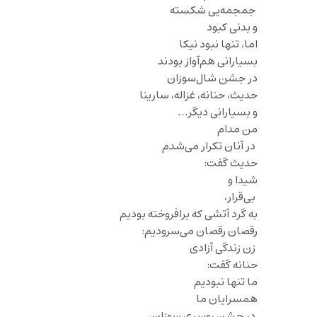
جمجمه‌یی شکسته
و بدنی کبود
اما، تنها نبود نیکا
بسیارانی هم‌آواز بودند
در جشن شال‌سوزان
حدیث، حنانه، غزاله، سارینا
و بسیارانی دیگر…
من مدام
در آنان تکرار می‌شدم
حدیث گفت:
شیدا و
بی‌قرار،
به گرد آتشی که برافروخته بودیم
رقصان رقصان می‌سرودیم:
زن زندگی آزادی
حنانه گفت:
ما تنها نبودیم
همسرایان ما
در جشن روسری سوزان،